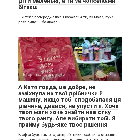
діти маленькі, а ти за чоловіками
бігаєш
– Я тебе попереджала? Я казала? А ти, як мала, вуха
розвісила! — базікала
Історії про кохання
0
А Катя горда, це добре, не
зазіхнула на твої дрібнички й
машину. Якщо тобі сподобалася ця
дівчина, дивися, не упусти її. Хоча
твоя мати хоче знайти невістку
твого рангу. Але вибирати тобі. Я
прийму будь-яке твоє рішення
В офісі було гамірно, співробітники особливо старанно
імітували бурхливу діяльність, коли до їхнього відділу