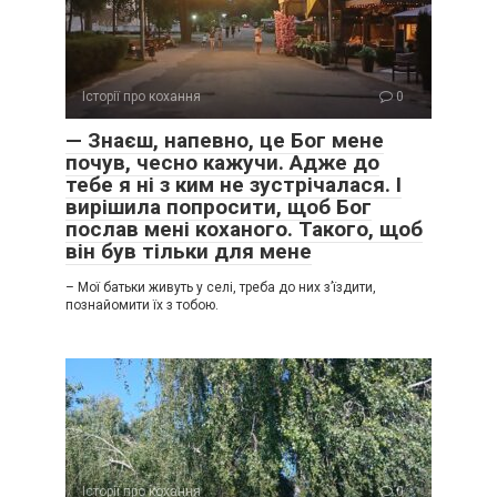
Історії про кохання
0
— Знаєш, напевно, це Бог мене
почув, чесно кажучи. Адже до
тебе я ні з ким не зустрічалася. І
вирішила попросити, щоб Бог
послав мені коханого. Такого, щоб
він був тільки для мене
– Мої батьки живуть у селі, треба до них з’їздити,
познайомити їх з тобою.
Історії про кохання
0