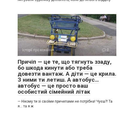
Історії про кохання
0
Причіп — це те, що тягнуть ззаду,
бо шкода кинути або треба
довезти вантаж. А діти — це крила.
З ними ти летиш. А автобус…
автобус — це просто ваш
особистий сімейний літак
— Нікому ти зі своїми причепами не потрібна! Чуєш?! Та
я… та я ж