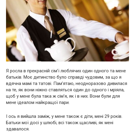
Я росла в прекрасній сім’ї люблячих один одного та мене
батьків. Моє дитинство було справді чудовим, за що я
вдячна мамі та татові. Пам’ятаю, неодноразово дивилася
на те, як вони ніжно ставляться один до одного і мріяла,
щоб у мене була така ж сім’я, як і в них. Вони були для
мене ідеалом найкращої пари.
І ось я вийшла заміж, у мене також є діти, мені 29 років.
Батьки мої досі у шлюбі, всі також щасливі, як мені
здавалося.