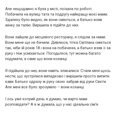
Але нещодавно я була у місті, поїхала по роботі.
Побачила на вулиці тата та подругу найкращу моєї мами.
Здалеку було видно, як вони сміються, а батько взяв
жінку за талію. Вирішила я підійти до них.
Вони зайшли до місцевого ресторану, я слідом за ними.
Вони мене ще не бачили. Дивлюся, тітка Світлана сміється
так, ніби їй років 18 і вона на побаченні, а батько взяв її за
руку і теж усміхається. Погодьтеся, тут можна багато
подумати, а саме що вони коханці.
Я підійшла до них, вони навіть злякалися. Стали мені щось
нести, що зустрілися випадково і вирішили просто випити
кави. Батько одразу ж руку свою забрав від руки Свєти.
Але мені все було зрозуміло – вони коханці.
І ось уже котрий день я думаю, чи варто мамі
розповідати? А я ж думала, що у нас ідеальна сім’я.