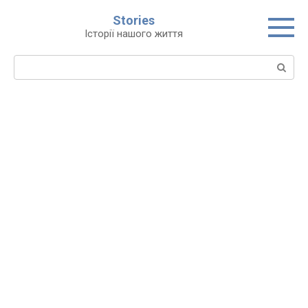
Перейти
Stories
до
Історії нашого життя
вмісту
Пошук: