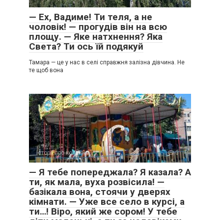
— Ех, Вадиме! Ти теля, а не
чоловік! — прогудів він на всю
площу. — Яке натхнення? Яка
Света? Ти ось їй подякуй
Тамара — це у нас в селі справжня залізна дівчина. Не
те щоб вона
Історії про кохання
0
— Я тебе попереджала? Я казала? А
ти, як мала, вуха розвісила! —
базікала вона, стоячи у дверях
кімнати. — Уже все село в курсі, а
ти…! Віро, який же сором! У тебе