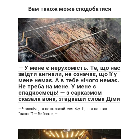
Вам також може сподобатися
Історії про кохання
0
​— У мене є нерухомість. Те, що нас
звідти вигнали, не означає, що її у
мене немає. А в тебе нічого немає.
Не треба на мене. У мене є
спадкоємець! — з сарказмом
сказала вона, згадавши слова Діми
​— Чоловіче, та не штовхайтеся. Фу. Це від вас так
“пахне”? ​— Вибачте, —