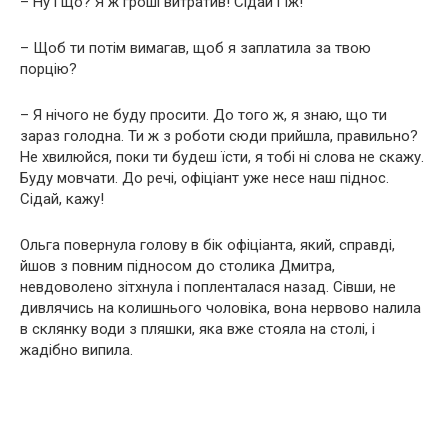
– Ну і що? Я ж гроші витратив! Сідай і їж!
– Щоб ти потім вимагав, щоб я заплатила за твою
порцію?
– Я нічого не буду просити. До того ж, я знаю, що ти
зараз голодна. Ти ж з роботи сюди прийшла, правильно?
Не хвилюйся, поки ти будеш їсти, я тобі ні слова не скажу.
Буду мовчати. До речі, офіціант уже несе наш піднос.
Сідай, кажу!
Ольга повернула голову в бік офіціанта, який, справді,
йшов з повним підносом до столика Дмитра,
невдоволено зітхнула і попленталася назад. Сівши, не
дивлячись на колишнього чоловіка, вона нервово налила
в склянку води з пляшки, яка вже стояла на столі, і
жадібно випила.