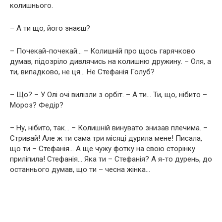
колишнього.
– А ти що, його знаєш?
– Почекай-почекай… – Колишній про щось гарячково
думав, підозріло дивлячись на колишню дружину. – Оля, а
ти, випадково, не ця… Не Стефанія Голуб?
– Що? – У Олі очі вилізли з орбіт. – А ти… Ти, що, нібито –
Мороз? Федір?
– Ну, нібито, так… – Колишній винувато знизав плечима. –
Стривай! Але ж ти сама три місяці дурила мене! Писала,
що ти – Стефанія… А ще чужу фотку на свою сторінку
приліпила! Стефанія… Яка ти – Стефанія? А я-то дурень, до
останнього думав, що ти – чесна жінка…