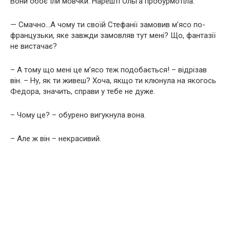
Вони обоє їли мовчки. Нарешті Ольга пробурмотіла:
— Смачно…А чому ти своїй Стефанії замовив м’ясо по-
французьки, яке завжди замовляв тут мені? Що, фантазії
не вистачає?
– А тому що мені це м’ясо теж подобається! – відрізав
він. – Ну, як ти живеш? Хоча, якщо ти клюнула на якогось
Федора, значить, справи у тебе не дуже.
– Чому це? – обурено вигукнула вона.
– Але ж він – некрасивий.