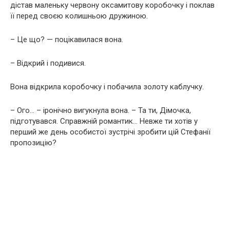
дістав маленьку червону оксамитову коробочку і поклав
її перед своєю колишньою дружиною.
– Це що? — поцікавилася вона.
– Відкрий і подивися.
Вона відкрила коробочку і побачила золоту каблучку.
– Ого… – іронічно вигукнула вона. – Та ти, Дімочка,
підготувався. Справжній романтик… Невже ти хотів у
перший же день особистої зустрічі зробити цій Стефанії
пропозицію?