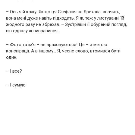
– Ось я й кажу. Якщо ця Стефанія не брехала, значить,
вона мені дуже навіть підходить. Я ж, теж у листуванні їй
жодного разу не збрехав. – Зустрівши її обурений погляд,
він одразу ж виправився.
– Фото та ім’я – не враховуються! Це – з метою
конспірації. А в іншому… Я, чесне слово, втомився бути
один.
– І все?
– І сумую.