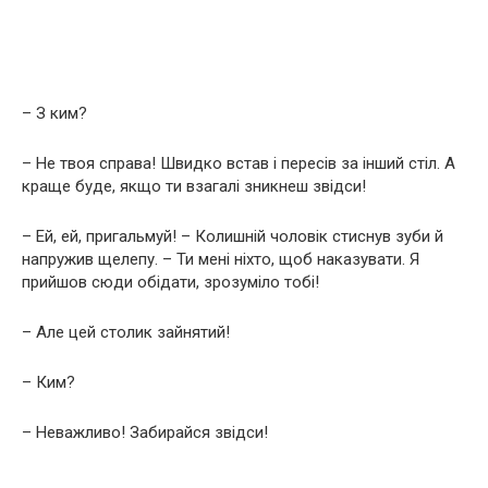
– З ким?
– Не твоя справа! Швидко встав і пересів за інший стіл. А
краще буде, якщо ти взагалі зникнеш звідси!
– Ей, ей, пригальмуй! – Колишній чоловік стиснув зуби й
напружив щелепу. – Ти мені ніхто, щоб наказувати. Я
прийшов сюди обідати, зрозуміло тобі!
– Але цей столик зайнятий!
– Ким?
– Неважливо! Забирайся звідси!