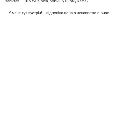
запитав: – Що ти, в біса, робиш у цьому кафе?
– У мене тут зустріч! – відповіла вона з ненавистю в очах.