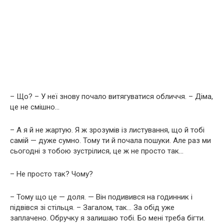
– Що? – У неї знову почало витягуватися обличчя. – Діма,
це не смішно…
– А я й не жартую. Я ж зрозумів із листування, що й тобі
самій — дуже сумно. Тому ти й почала пошуки. Але раз ми
сьогодні з тобою зустрілися, це ж не просто так…
– Не просто так? Чому?
– Тому що це — доля. — Він подивився на годинник і
підвівся зі стільця. – Загалом, так… За обід уже
заплачено. Обручку я залишаю тобі. Бо мені треба бігти.