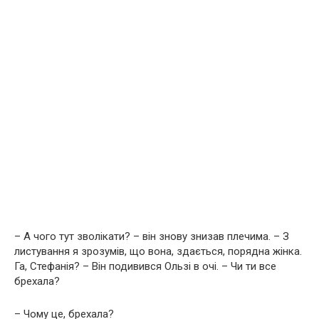
– А чого тут зволікати? – він знову знизав плечима. – З
листування я зрозумів, що вона, здається, порядна жінка.
Га, Стефанія? – Він подивився Ользі в очі. – Чи ти все
брехала?
– Чому це, брехала?