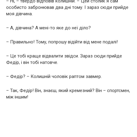
– Ні, – твердо відповів колишній. – Цей столик я сам
особисто забронював два дні тому. І зараз сюди прийде
моя дівчина.
– А, дівчина? А мені-то яке до неї діло?
– Правильно! Тому, попрошу відійти від мене подалі!
– Це тобі краще відвалити звідси. Зараз сюди прийде
Федір, і він тобі натовче.
– Федір? – Колишній чоловік раптом завмер.
– Так, Федір! Він, знаєш, який кремезний? Він – спортсмен,
між іншим!