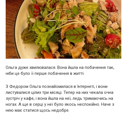
Ольга дуже хвилювалася. Вона йшла на побачення так,
ніби це було її перше побачення в житті.
З Федором Ольга познайомилася в Інтернеті, і вони
листувалися цілих три місяці. Тепер на них чекала очна
зустріч у кафе, і вона йшла на неї, ледь тримаючись на
ногах. А ще в серці у неї було якось неспокійно. Наче з
нею має статися щось недобре.