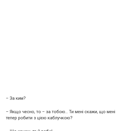
– За ким?
– Якщо чесно, то – за тобою… Ти мені скажи, що мені
тепер робити з цією каблучкою?