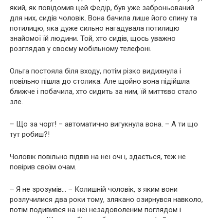
який, як повідомив цей Федір, був уже заброньований
для них, сидів чоловік. Вона бачила лише його спину та
потилицю, яка дуже сильно нагадувала потилицю
знайомої їй людини. Той, хто сидів, щось уважно
розглядав у своєму мобільному телефоні.
Ольга постояла біля входу, потім різко видихнула і
повільно пішла до столика. Але щойно вона підійшла
ближче і побачила, хто сидить за ним, їй миттєво стало
зле.
– Що за чорт! – автоматично вигукнула вона. – А ти що
тут робиш?!
Чоловік повільно підвів на неї очі і, здається, теж не
повірив своїм очам.
– Я не зрозумів… – Колишній чоловік, з яким вони
розлучилися два роки тому, злякано озирнувся навколо,
потім подивився на неї незадоволеним поглядом і