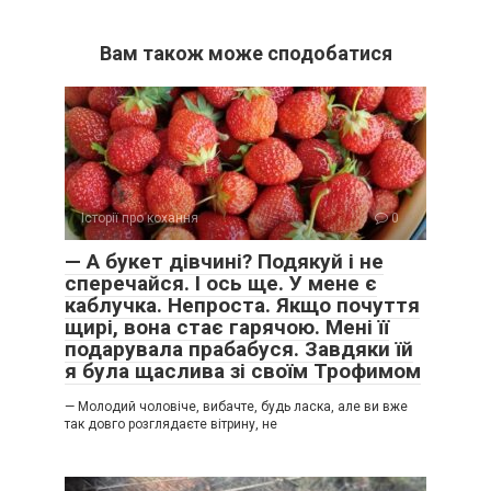
Вам також може сподобатися
Історії про кохання
0
— А букет дівчині? Подякуй і не
сперечайся. І ось ще. У мене є
каблучка. Непроста. Якщо почуття
щирі, вона стає гарячою. Мені її
подарувала прабабуся. Завдяки їй
я була щаслива зі своїм Трофимом
— Молодий чоловіче, вибачте, будь ласка, але ви вже
так довго розглядаєте вітрину, не