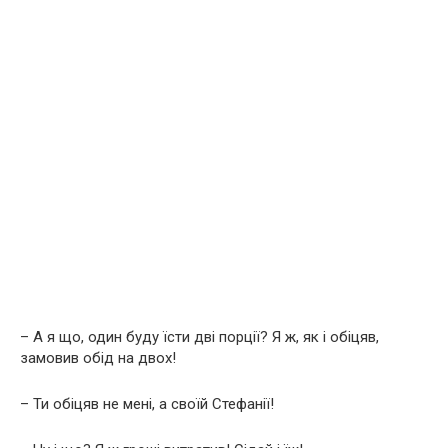
– А я що, один буду їсти дві порції? Я ж, як і обіцяв,
замовив обід на двох!
– Ти обіцяв не мені, а своїй Стефанії!