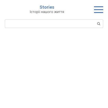
Перейти
Stories
до
Історії нашого життя
вмісту
Пошук: