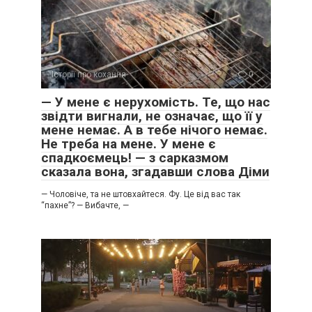
Історії про кохання
0
​— У мене є нерухомість. Те, що нас
звідти вигнали, не означає, що її у
мене немає. А в тебе нічого немає.
Не треба на мене. У мене є
спадкоємець! — з сарказмом
сказала вона, згадавши слова Діми
​— Чоловіче, та не штовхайтеся. Фу. Це від вас так
“пахне”? ​— Вибачте, —