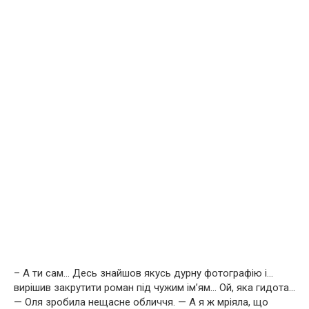
– А ти сам… Десь знайшов якусь дурну фотографію і…
вирішив закрутити роман під чужим ім’ям… Ой, яка гидота…
— Оля зробила нещасне обличчя. — А я ж мріяла, що