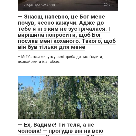
Історії про кохання
0
— Знаєш, напевно, це Бог мене
почув, чесно кажучи. Адже до
тебе я ні з ким не зустрічалася. І
вирішила попросити, щоб Бог
послав мені коханого. Такого, щоб
він був тільки для мене
– Мої батьки живуть у селі, треба до них з’їздити,
познайомити їх з тобою.
Історії про кохання
0
— Ех, Вадиме! Ти теля, а не
чоловік! — прогудів він на всю