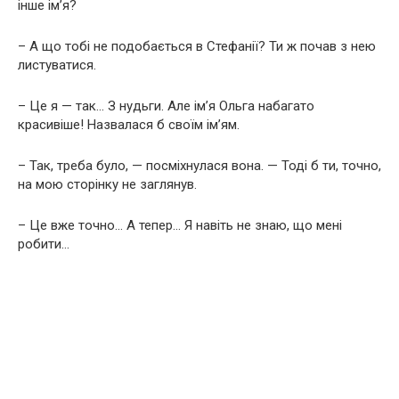
інше ім’я?
– А що тобі не подобається в Стефанії? Ти ж почав з нею
листуватися.
– Це я — так… З нудьги. Але ім’я Ольга набагато
красивіше! Назвалася б своїм ім’ям.
– Так, треба було, — посміхнулася вона. — Тоді б ти, точно,
на мою сторінку не заглянув.
– Це вже точно… А тепер… Я навіть не знаю, що мені
робити…