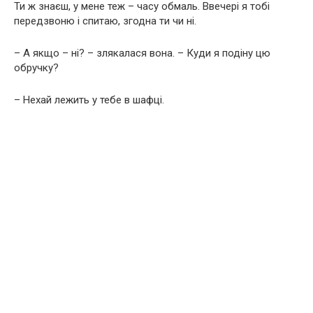
Ти ж знаєш, у мене теж – часу обмаль. Ввечері я тобі
передзвоню і спитаю, згодна ти чи ні.
– А якщо – ні? – злякалася вона. – Куди я подіну цю
обручку?
– Нехай лежить у тебе в шафці.