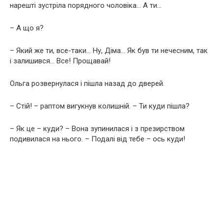
нарешті зустріла порядного чоловіка… А ти…
– А що я?
– Який же ти, все-таки… Ну, Діма… Як був ти нечесним, так
і залишився… Все! Прощавай!
Ольга розвернулася і пішла назад до дверей.
– Стій! – раптом вигукнув колишній. – Ти куди пішла?
– Як це – куди? – Вона зупинилася і з презирством
подивилася на нього. – Подалі від тебе – ось куди!