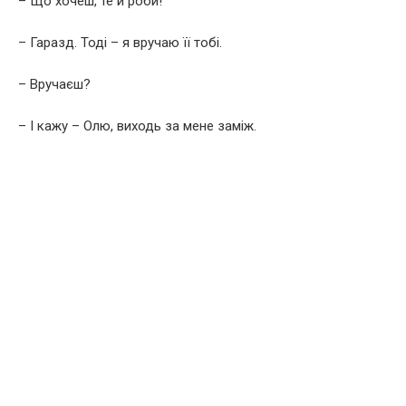
– Що хочеш, те й роби!
– Гаразд. Тоді – я вручаю її тобі.
– Вручаєш?
– І кажу – Олю, виходь за мене заміж.