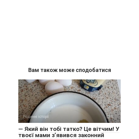
Вам також може сподобатися
Родинні історії
0
— Який він тобі татко? Це вітчим! У
твоєї мами з’явився законний