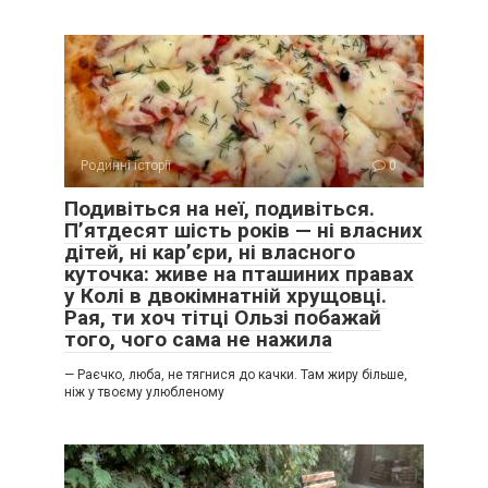
Родинні історії
0
Подивіться на неї, подивіться.
П’ятдесят шість років — ні власних
дітей, ні кар’єри, ні власного
куточка: живе на пташиних правах
у Колі в двокімнатній хрущовці.
Рая, ти хоч тітці Ользі побажай
того, чого сама не нажила
— Раєчко, люба, не тягнися до качки. Там жиру більше,
ніж у твоєму улюбленому