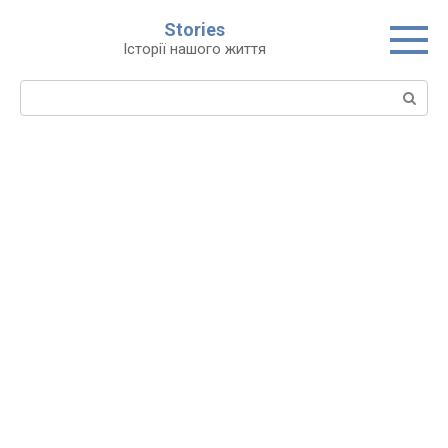
Перейти
Stories
до
Історії нашого життя
вмісту
Пошук: