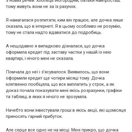
з нових речей. Хлопець іногородній, батьки найпростіші,
тому живуть вони не за їх рахунок.
Я намагалася розпитати, ким він працює, але дочка лише
сказала, що в інтернеті. Я в цьому особливо не розумію,
тому не стала надто вдаватися до подробиць.
А нещодавно я випадково дізналася, що дочка
оформила кредит під заставу частки у нашій із нею
квартирі, і нічого мені не сказала.
Помчала до неї і з’ясувалося. Виявилось, що вони
оформили кредит ще чотири місяці тому. Дочка
клятвенно пообіцяла, що все виплатить у строк, а як
доказ почала показувати мені якісь розрахунки, графіки
та таблиці, в яких я нічого не зрозуміла.
Начебто вони інвестували гроші в якісь акції, які щомісяця
приносять гарний прибуток.
Але серце все одно не на місці. Мені прикро, що дочка