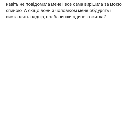
навіть не повідомила мене і все сама вирішила за моєю
спиною. А якщо вони з чоловіком мене обдурять і
виставлять надвір, позбавивши єдиного житла?