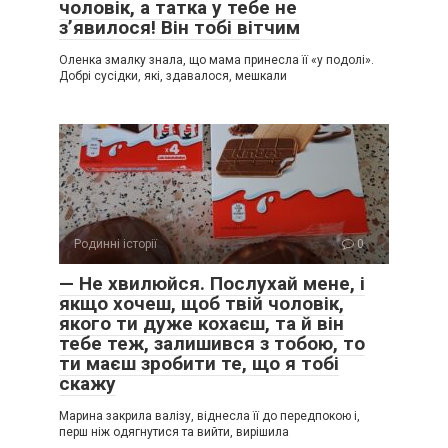
чоловік, а татка у тебе не
з’явилося! Він тобі вітчим
Оленка змалку знала, що мама принесла її «у подолі».
Добрі сусідки, які, здавалося, мешкали
Родинні історії
0
— Не хвилюйся. Послухай мене, і
якщо хочеш, щоб твій чоловік,
якого ти дуже кохаєш, та й він
тебе теж, залишився з тобою, то
ти маєш зробити те, що я тобі
скажу
Марина закрила валізу, віднесла її до передпокою і,
перш ніж одягнутися та вийти, вирішила