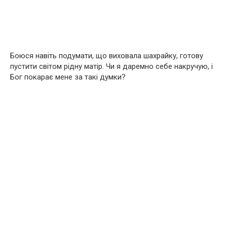
Боюся навіть подумати, що виховала шахрайку, готову
пустити світом рідну матір. Чи я даремно себе накручую, і
Бог покарає мене за такі думки?