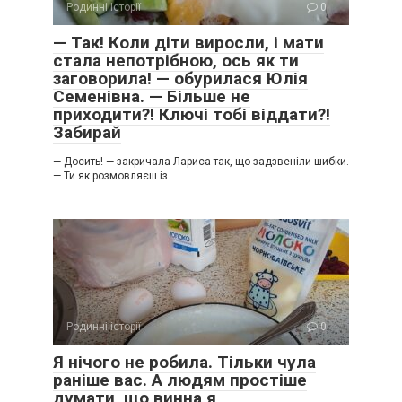
Родинні історії
0
— Так! Коли діти виросли, і мати
стала непотрібною, ось як ти
заговорила! — обурилася Юлія
Семенівна. — Більше не
приходити?! Ключі тобі віддати?!
Забирай
— Досить! — закричала Лариса так, що задзвеніли шибки.
— Ти як розмовляєш із
Родинні історії
0
Я нічого не робила. Тільки чула
раніше вас. А людям простіше
думати, що винна я