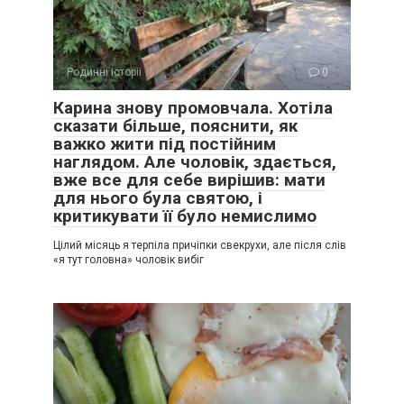
Родинні історії
0
Карина знову промовчала. Хотіла
сказати більше, пояснити, як
важко жити під постійним
наглядом. Але чоловік, здається,
вже все для себе вирішив: мати
для нього була святою, і
критикувати її було немислимо
Цілий місяць я терпіла причіпки свекрухи, але після слів
«я тут головна» чоловік вибіг