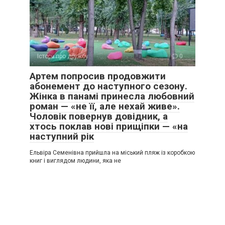
Історії про дружбу
0
Артем попросив продовжити
абонемент до наступного сезону.
Жінка в панамі принесла любовний
роман — «не її, але нехай живе».
Чоловік повернув довідник, а
хтось поклав нові прищіпки — «на
наступний рік
Ельвіра Семенівна прийшла на міський пляж із коробкою
книг і виглядом людини, яка не