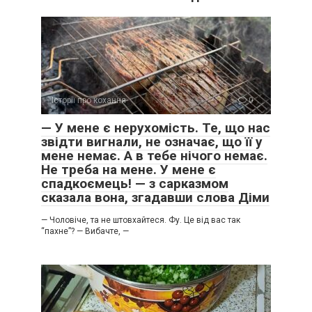
Історії про кохання
0
​— У мене є нерухомість. Те, що нас
звідти вигнали, не означає, що її у
мене немає. А в тебе нічого немає.
Не треба на мене. У мене є
спадкоємець! — з сарказмом
сказала вона, згадавши слова Діми
​— Чоловіче, та не штовхайтеся. Фу. Це від вас так
“пахне”? ​— Вибачте, —