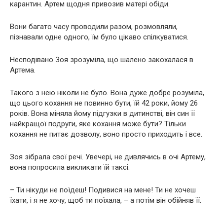
карантин. Артем щодня привозив матері обіди.
Вони багато часу проводили разом, розмовляли,
пізнавали одне одного, їм було цікаво спілкуватися.
Несподівано Зоя зрозуміла, що шалено закохалася в
Артема.
Такого з нею ніколи не було. Вона дуже добре розуміла,
що цього кохання не повинно бути, їй 42 роки, йому 26
років. Вона міняла йому підгузки в дитинстві, він син її
найкращої подруги, яке кохання може бути? Тільки
кохання не питає дозволу, воно просто приходить і все.
Зоя зібрала свої речі. Увечері, не дивлячись в очі Артему,
вона попросила викликати їй таксі.
– Ти нікуди не поїдеш! Подивися на мене! Ти не хочеш
їхати, і я не хочу, щоб ти поїхала, – а потім він обійняв її.