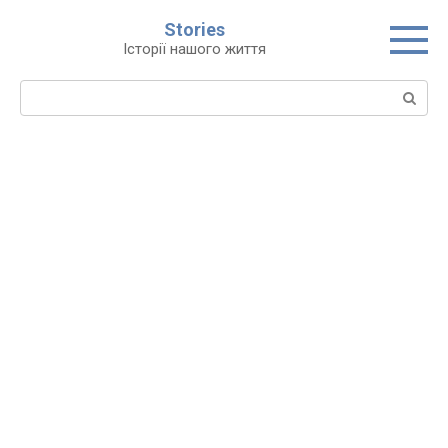
Перейти
Stories
до
Історії нашого життя
вмісту
Пошук: