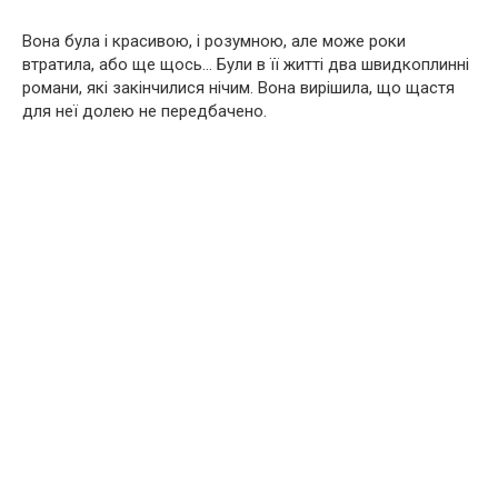
Вона була і красивою, і розумною, але може роки
втратила, або ще щось… Були в її житті два швидкоплинні
романи, які закінчилися нічим. Вона вирішила, що щастя
для неї долею не передбачено.