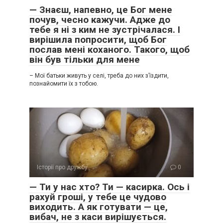
— Знаєш, напевно, це Бог мене
почув, чесно кажучи. Адже до
тебе я ні з ким не зустрічалася. І
вирішила попросити, щоб Бог
послав мені коханого. Такого, щоб
він був тільки для мене
– Мої батьки живуть у селі, треба до них з’їздити,
познайомити їх з тобою.
Історії про дружбу
0
— Ти у нас хто? Ти — касирка. Ось і
рахуй гроші, у тебе це чудово
виходить. А як готувати — це,
вибач, не з каси вирішується.