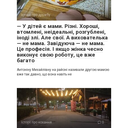
Історії про дружбу
0
— У дітей є мами. Різні. Хороші,
втомлені, неідеальні, розгублені,
іноді злі. Але свої. А вихователька
— не мама. Завідуюча — не мама.
Це професія. І якщо жінка чесно
виконує свою роботу, це вже
багато
Антоніну Михайлівну на районі називали другою мамою
вже так давно, що вона навіть не
Історії про кохання
0