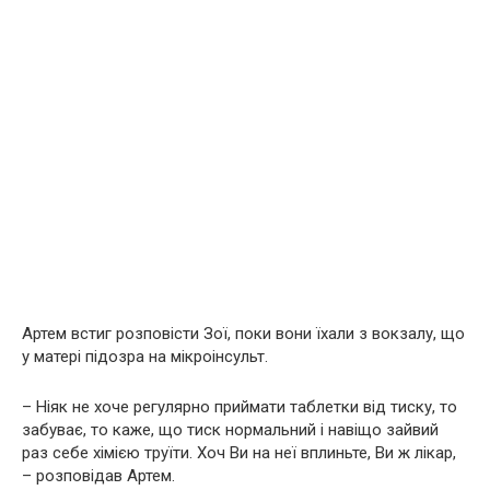
Артем встиг розповісти Зої, поки вони їхали з вокзалу, що
у матері підозра на мікроінсульт.
– Ніяк не хоче регулярно приймати таблетки від тиску, то
забуває, то каже, що тиск нормальний і навіщо зайвий
раз себе хімією труїти. Хоч Ви на неї вплиньте, Ви ж лікар,
– розповідав Артем.