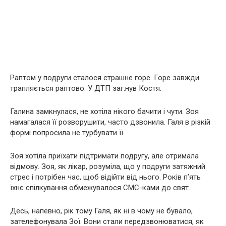
Раптом у подруги сталося страшне горе. Горе завжди
трапляється раптово. У ДТП заг.нув Костя.
Галина замкнулася, не хотіла нікого бачити і чути. Зоя
намагалася її розворушити, часто дзвонила. Галя в різкій
формі попросила не турбувати її.
Зоя хотіла приїхати підтримати подругу, але отримала
відмову. Зоя, як лікар, розуміла, що у подруги затяжний
стрес і потрібен час, щоб відійти від нього. Років п’ять
їхнє спілкування обмежувалося СМС-ками до свят.
Десь, напевно, рік тому Галя, як ні в чому не бувало,
зателефонувала Зої. Вони стали передзвонюватися, як