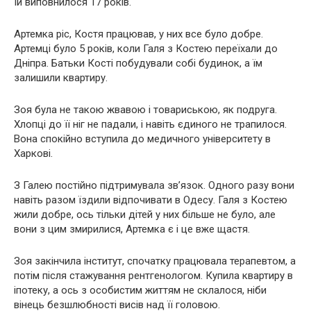
їй виповнилося 17 років.
Артемка ріс, Костя працював, у них все було добре.
Артемці було 5 років, коли Галя з Костею переїхали до
Дніпра. Батьки Кості побудували собі будинок, а їм
залишили квартиру.
Зоя була не такою жвавою і товариською, як подруга.
Хлопці до її ніг не падали, і навіть єдиного не трапилося.
Вона спокійно вступила до медичного університету в
Харкові.
З Галею постійно підтримувала зв’язок. Одного разу вони
навіть разом їздили відпочивати в Одесу. Галя з Костею
жили добре, ось тільки дітей у них більше не було, але
вони з цим змирилися, Артемка є і це вже щастя.
Зоя закінчила інститут, спочатку працювала терапевтом, а
потім після стажування рентгенологом. Купила квартиру в
іпотеку, а ось з особистим життям не склалося, ніби
вінець безшлюбності висів над її головою.