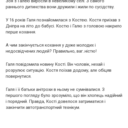
Зоя з Галею виросли в невеликому селі. З самого
раннього дитинства вони дружили і жили по сусідству.
У 16 років Галя познайомилася з Костею. Костя приїхав з
Дніпра на літо до бабусі. Костю і Галю з головою накрило
перше кохання.
А чим закінчується кохання у дуже молодих і
недосвідчених людей? Правильно, ваг..ністю!
Галя повідомила новину Кості. Він чоловік, нехай і
розрулює ситуацію. Костя поїхав додому, але обіцяв
повернутися.
Галя і її батьки анітрохи в ньому не сумнівалися. З
першого погляду було зрозуміло, що він хлопець надійний
і порядний. Правда, Кості довелося затриматися і
закінчити автотранспортний технікум.