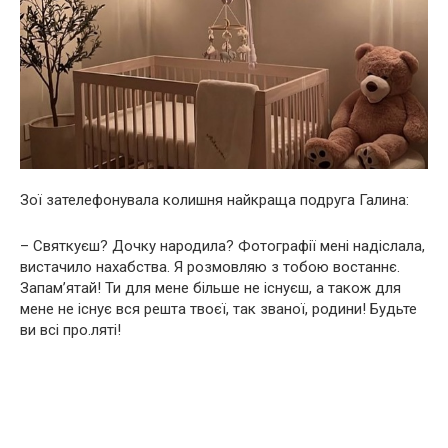
Зої зателефонувала колишня найкраща подруга Галина:
– Святкуєш? Дочку народила? Фотографії мені надіслала,
вистачило нахабства. Я розмовляю з тобою востаннє.
Запам’ятай! Ти для мене більше не існуєш, а також для
мене не існує вся решта твоєї, так званої, родини! Будьте
ви всі про.ляті!