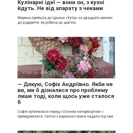
Кулінарні ідеї — вони он, з кухні
йдуть. Не від апарату з чеками
Марина прийшла до їдальні «Хутір» за двадцять хвилин
до відкриття, як робила це дев’ять
Історії про дружбу
0
— Дякую, Софіє Андріївно. Якби не
ви, ми б дізналися про проблему
лише тоді, коли щось уже сталося
б
Софія зупинилася перед «Осіннім натюрмортом» і
примружилася. Світло з верхнього вікна падало під тим