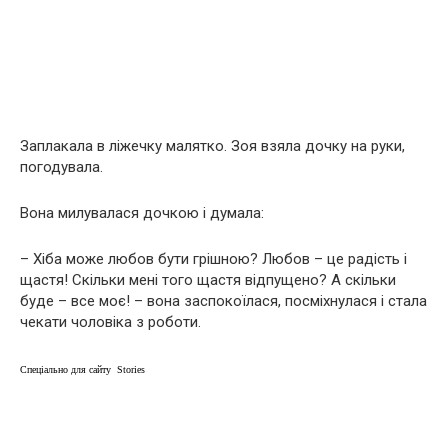
Заплакала в ліжечку малятко. Зоя взяла дочку на руки,
погодувала.
Вона милувалася дочкою і думала:
– Хіба може любов бути грішною? Любов – це радість і
щастя! Скільки мені того щастя відпущено? А скільки
буде – все моє! – вона заспокоїлася, посміхнулася і стала
чекати чоловіка з роботи.
Спеціально для сайту Stories