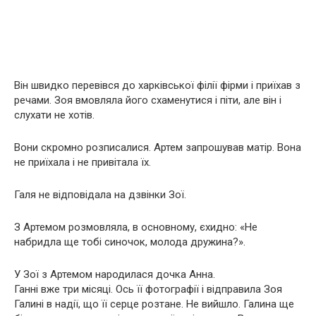
Він швидко перевівся до харківської філії фірми і приїхав з
речами. Зоя вмовляла його схаменутися і піти, але він і
слухати не хотів.
Вони скромно розписалися. Артем запрошував матір. Вона
не приїхала і не привітала їх.
Галя не відповідала на дзвінки Зої.
З Артемом розмовляла, в основному, єхидно: «Не
набридла ще тобі синочок, молода дружина?».
У Зої з Артемом народилася дочка Анна.
Ганні вже три місяці. Ось її фотографії і відправила Зоя
Галині в надії, що її серце розтане. Не вийшло. Галина ще