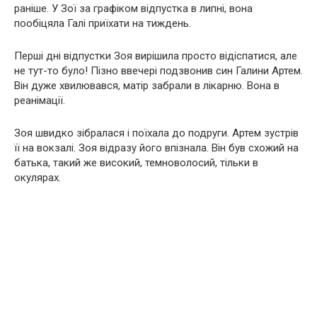
раніше. У Зої за графіком відпустка в липні, вона
пообіцяла Галі приїхати на тиждень.
Перші дні відпустки Зоя вирішила просто відіспатися, але
не тут-то було! Пізно ввечері подзвонив син Галини Артем.
Він дуже хвилювався, матір забрали в лікарню. Вона в
реанімації.
Зоя швидко зібралася і поїхала до подруги. Артем зустрів
її на вокзалі. Зоя відразу його впізнала. Він був схожий на
батька, такий же високий, темноволосий, тільки в
окулярах.