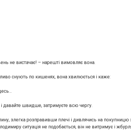
ень не вистачає! – нарешті вимовляє вона.
ливо снують по кишенях, вона хвилюється і каже:
 десь…
, і давайте швидше, затримуєте всю чергу.
пину, злегка розправивши плечі і дивлячись на покупницю 
одимиру ситуація не подобається, він не витримує і жбурл