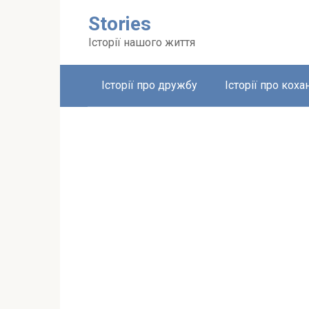
Перейти
Stories
до
вмісту
Історії нашого життя
Історії про дружбу
Історії про коха