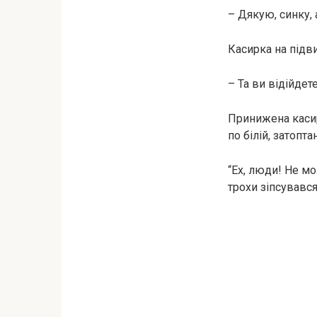
– Дякую, синку, 
Касирка на підви
– Та ви відійдете
Принижена касир
по білій, затопта
“Ех, люди! Не мо
трохи зіпсувався