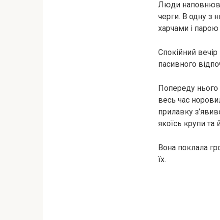
Люди наповнювал
черги. В одну з
харчами і парою
Спокійний вечір
пасивного відпо
Попереду нього с
весь час норовил
прилавку з’явив
якоїсь крупи та й
Вона поклала гр
їх.