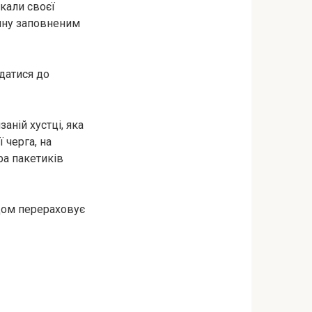
кали своєї
вину заповненим
датися до
аній хустці, яка
 черга, на
ра пакетиків
ядом перераховує