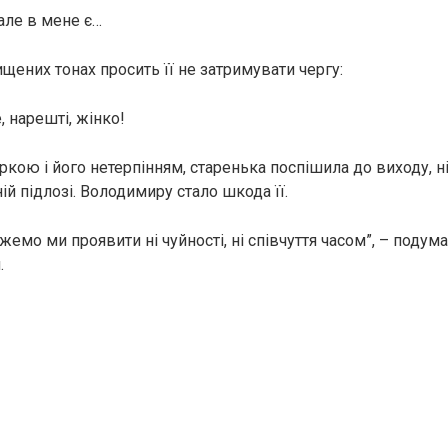
але в мене є…
щених тонах просить її не затримувати чергу:
, нарешті, жінко!
кою і його нетерпінням, старенька поспішила до виходу, н
ній підлозі. Володимиру стало шкода її.
жемо ми проявити ні чуйності, ні співчуття часом”, – подумав
.