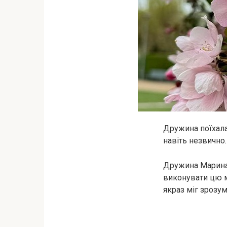
Дружина поїхала
навіть незвично.
Дружина Марина 
виконувати цю мі
якраз міг зрозумі