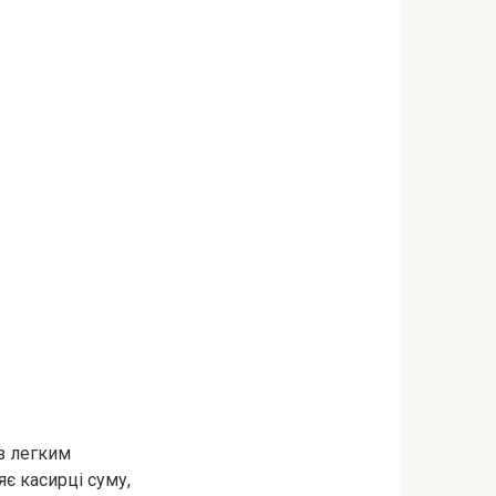
з легким
яє касирці суму,