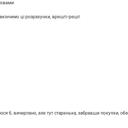
ловами:
акінчимо ці розрахунки, врешті-решт.
ося б, вичерпано, але тут старенька, забравши покупки, об