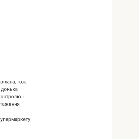
оїхала, тож
і донька
контролю і
нтаження.
супермаркету.