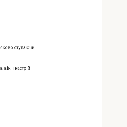
іяково ступаючи
 він, і настрій