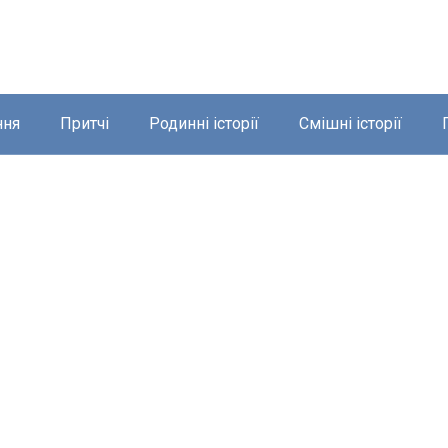
ння
Притчі
Родинні історії
Смішні історії