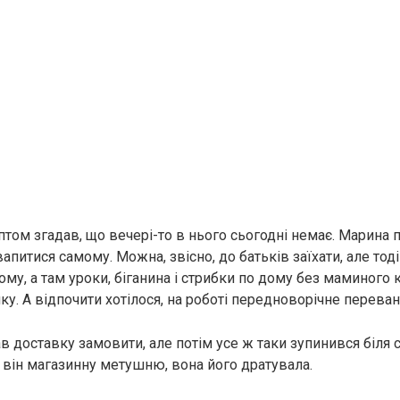
том згадав, що вечері-то в нього сьогодні немає. Марина п
питися самому. Можна, звісно, до батьків заїхати, але тод
му, а там уроки, біганина і стрибки по дому без маминого 
ку. А відпочити хотілося, на роботі передноворічне перева
в доставку замовити, але потім усе ж таки зупинився біля 
 він магазинну метушню, вона його дратувала.