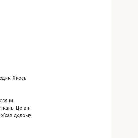
один. Якось
ося їй
ікань. Це він
 поїхав додому.