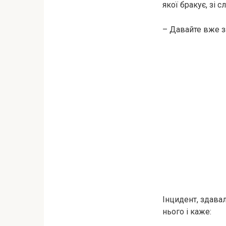
якої бракує, зі с
– Давайте вже з
Інцидент, здавал
нього і каже: