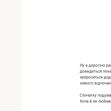
Ну а дорогою рап
доведеться поква
запроситься додо
ніякого відпочин
Спочатку подума
Хоча й не любив