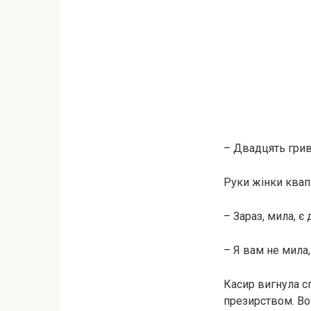
– Двадцять грив
Руки жінки квап
– Зараз, мила, є
– Я вам не мила
Касир вигнула с
презирством. Вол