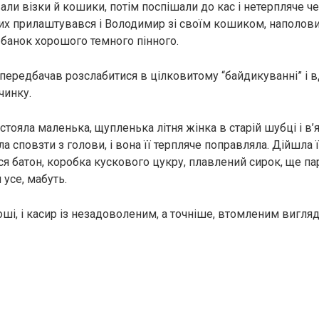
и візки й кошики, потім поспішали до кас і нетерпляче че
 них прилаштувався і Володимир зі своїм кошиком, наполо
 банок хорошого темного пінного.
 передбачав розслабитися в цілковитому “байдикуванні” і в
чинку.
тояла маленька, щупленька літня жінка в старій шубці і в’яз
а сповзти з голови, і вона її терпляче поправляла. Дійшла її
ся батон, коробка кускового цукру, плавлений сирок, ще па
 усе, мабуть.
оші, і касир із незадоволеним, а точніше, втомленим вигл