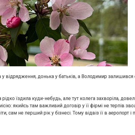
 у відрядження, донька у батьків, а Володимир залишився 
рідко їздила куди-небудь, але тут колега захворіла, довел
сію: якийсь там важливий договір у її фірмі не терпів звол
ти, сам не перший рік у бізнесі. Тому відвіз її в аеропорт і