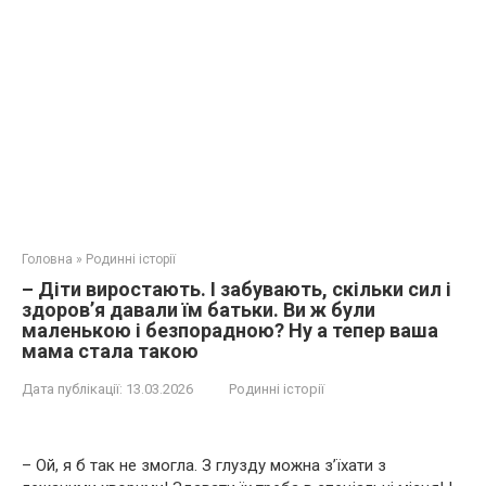
Головна
»
Родинні історії
– Діти виростають. І забувають, скільки сил і
здоров’я давали їм батьки. Ви ж були
маленькою і безпорадною? Ну а тепер ваша
мама стала такою
Дата публікації:
13.03.2026
Родинні історії
– Ой, я б так не змогла. З глузду можна з’їхати з