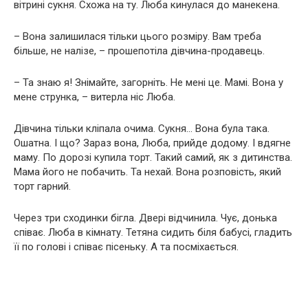
вітрині сукня. Схожа на ту. Люба кинулася до манекена.
– Вона залишилася тільки цього розміру. Вам треба
більше, не налізе, – прошепотіла дівчина-продавець.
– Та знаю я! Знімайте, загорніть. Не мені це. Мамі. Вона у
мене струнка, – витерла ніс Люба.
Дівчина тільки кліпала очима. Сукня… Вона була така.
Ошатна. І що? Зараз вона, Люба, прийде додому. І вдягне
маму. По дорозі купила торт. Такий самий, як з дитинства.
Мама його не побачить. Та нехай. Вона розповість, який
торт гарний.
Через три сходинки бігла. Двері відчинила. Чує, донька
співає. Люба в кімнату. Тетяна сидить біля бабусі, гладить
її по голові і співає пісеньку. А та посміхається.