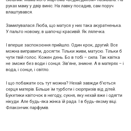
руках маму у двір виніс. На лавку посадив, сам поруч
влаштувався.
Замилувалася Люба, що матуся у них така акуратненька.
У пальто новому, в шапочці красивій. Як лялечка.
І вперше заспокоєння прийшло. Один крок, другий. Все
можна виправити, досягти. Тільки живи, матусю. Тільки б
чути твій голос. Кожен день. Бо в тобі – сила. Так квітка
не зможе без води і сонця. Зів’яне, зникне. А в матерях – і
вода, і сонце, і світло.
І що побажати ось тут можна? Нехай завжди б’ються
серця матерів. Більше їм турботи і сюрпризів від дітей.
Букетики квіточок в негоду, сукня, яку нехай вже і одягти
нікуди. Але будь-яка жінка їй рада. І в будь-якому віці.
Флакончик парфумів.