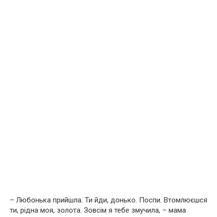
– Любонька прийшла. Ти йди, донько. Поспи. Втомлюєшся
ти, рідна моя, золота. Зовсім я тебе змучила, – мама