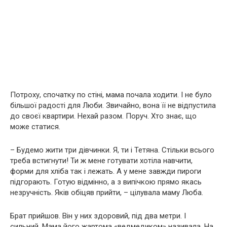
Потроху, спочатку по стіні, мама почала ходити. І не було
більшої радості для Люби. Звичайно, вона її не відпустила
до своєї квартири. Нехай разом. Поруч. Хто знає, що
може статися.
– Будемо жити три дівчинки. Я, ти і Тетяна. Стільки всього
треба встигнути! Ти ж мене готувати хотіла навчити,
форми для хліба так і лежать. А у мене завжди пироги
підгорають. Готую відмінно, а з випічкою прямо якась
незручність. Яків обіцяв прийти, – цілувала маму Люба.
Брат прийшов. Він у них здоровий, під два метри. І
сильний. Мама його жартома «ведмедиком» називала. На