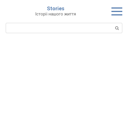
Перейти
Stories
до
Історії нашого життя
вмісту
Пошук: