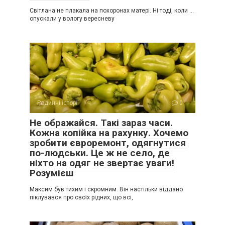
Світлана не плакала на похоронах матері. Ні тоді, коли …
опускали у вологу вересневу
Родинні історії
0
Не ображайся. Такі зараз часи.
Кожна копійка на рахунку. Хочемо
зробити євроремонт, одягнутися
по-людськи. Це ж не село, де
ніхто на одяг не звертає уваги!
Розумієш
Максим був тихим і скромним. Він настільки віддано
піклувався про своїх рідних, що всі,