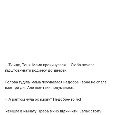
– Ти йди, Тоня. Мама прокинулася, – Люба почала
підштовхувати родичку до дверей.
Голова гуділа, мама почувалася недобре і вона не спала
вже три дні. Але все-таки подумалося:
– А раптом чула розмову? Недобре-то як!
Увійшла в кімнату. Треба вікно відчинити. Запах стоїть