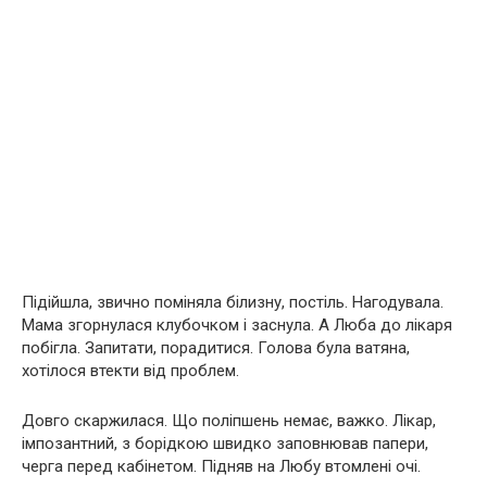
Підійшла, звично поміняла білизну, постіль. Нагодувала.
Мама згорнулася клубочком і заснула. А Люба до лікаря
побігла. Запитати, порадитися. Голова була ватяна,
хотілося втекти від проблем.
Довго скаржилася. Що поліпшень немає, важко. Лікар,
імпозантний, з борідкою швидко заповнював папери,
черга перед кабінетом. Підняв на Любу втомлені очі.