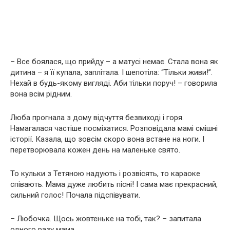
– Все боялася, що прийду – а матусі немає. Стала вона як
дитина – я її купала, заплітала. І шепотіла: “Тільки живи!”.
Нехай в будь-якому вигляді. Аби тільки поруч! – говорила
вона всім рідним.
Люба прогнала з дому відчуття безвиході і горя.
Намагалася частіше посміхатися. Розповідала мамі смішні
історії. Казала, що зовсім скоро вона встане на ноги. І
перетворювала кожен день на маленьке свято.
То кульки з Тетяною надують і розвісять, то караоке
співають. Мама дуже любить пісні! І сама має прекрасний,
сильний голос! Почала підспівувати.
– Любочка. Щось жовтеньке на тобі, так? – запитала
одного разу мама.