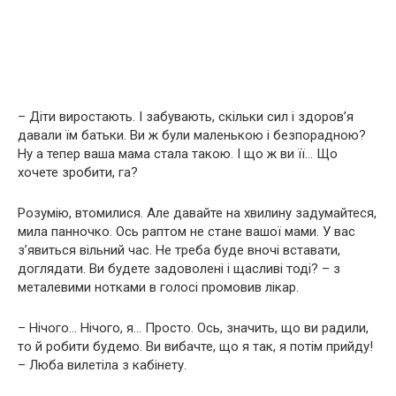
– Діти виростають. І забувають, скільки сил і здоров’я
давали їм батьки. Ви ж були маленькою і безпорадною?
Ну а тепер ваша мама стала такою. І що ж ви її… Що
хочете зробити, га?
Розумію, втомилися. Але давайте на хвилину задумайтеся,
мила панночко. Ось раптом не стане вашої мами. У вас
з’явиться вільний час. Не треба буде вночі вставати,
доглядати. Ви будете задоволені і щасливі тоді? – з
металевими нотками в голосі промовив лікар.
– Нічого… Нічого, я… Просто. Ось, значить, що ви радили,
то й робити будемо. Ви вибачте, що я так, я потім прийду!
– Люба вилетіла з кабінету.