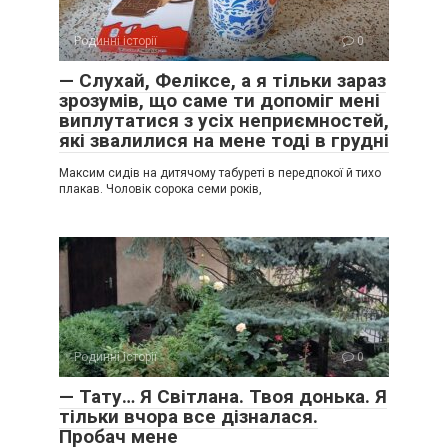
Родинні історії
0
— Слухай, Феліксе, а я тільки зараз
зрозумів, що саме ти допоміг мені
виплутатися з усіх неприємностей,
які звалилися на мене тоді в грудні
Максим сидів на дитячому табуреті в передпокої й тихо
плакав. Чоловік сорока семи років,
Родинні історії
0
— Тату… Я Світлана. Твоя донька. Я
тільки вчора все дізналася.
Пробач мене