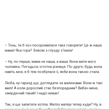
– Тонь, ти б хоч посоромилася таке говорити! Це ж наша
мама! Яка гора? Зовсім з глузду з’їхала!
– Ну, по-перше, мама не наша, а ваша. Вона мати мого
чоловіка. Погодься, істотна різниця. По-друге, будь вона
навіть моя, я б теж позбулася її, якби вона такою стала.
Люба, ну гаразд ще, доглядати за малюками. Вони ж такі
милі! А коли дорослий стає безпорадним? Вибач мене,
смердючий такий! І надії немає!
Так, я ще запитати хотіла. Житло матері тепер куди? Ну, в