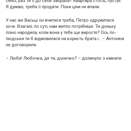
сенсі, раз ти її до себе забрала? Квартира стоїть, пустує.
Я думаю, треба її продати. Поки ціни не впали.
У нас же Васьці он вчитися треба, Петро одружитися
хоче. Взагалі, по суті, нам житло потрібніше. Ти доньку
пізно народила, коли вона у тебе ще виросте? Ось по-
людськи ти б відмовилася на користь брата і… – Антоніна
не договорила.
– Люба! Любочка, де ти, донечко? – долинуло з кімнати.