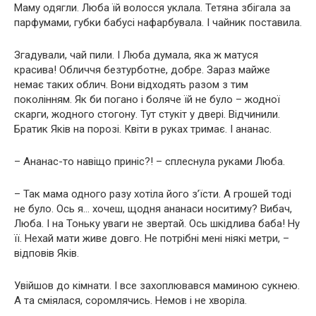
Маму одягли. Люба їй волосся уклала. Тетяна збігала за
парфумами, губки бабусі нафарбувала. І чайник поставила.
Згадували, чай пили. І Люба думала, яка ж матуся
красива! Обличчя безтурботне, добре. Зараз майже
немає таких облич. Вони відходять разом з тим
поколінням. Як би погано і боляче їй не було – жодної
скарги, жодного стогону. Тут стукіт у двері. Відчинили.
Братик Яків на порозі. Квіти в руках тримає. І ананас.
– Ананас-то навіщо приніс?! – сплеснула руками Люба.
– Так мама одного разу хотіла його з’їсти. А грошей тоді
не було. Ось я… хочеш, щодня ананаси носитиму? Вибач,
Люба. І на Тоньку уваги не звертай. Ось шкідлива баба! Ну
її. Нехай мати живе довго. Не потрібні мені ніякі метри, –
відповів Яків.
Увійшов до кімнати. І все захоплювався маминою сукнею.
А та сміялася, соромлячись. Немов і не хворіла.