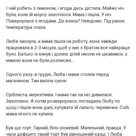
І чай робить з лимоном, і ягоди десь дістала. Майже ніч
була, коли їй морсу захотілося. Мама і пішла. У ніч.
Повернулася з ягодами. Де взяла? Невідомо. Під ранок
температура спала.
Люба заснула, а мама пішла на роботу, вона завжди
працювала в 2-3 місцях, щоб у них з братом все найкраще
було. Батько їх кинув і долею дітей ніколи не цікавився, з
мамою вони не були розписані…
Одного разу, в грудні, Люба і мама стояли перед
магазином. Там висіла сукня.
Срібляста, мерехтлива. І мама так на неї дивилася…
Захоплено. А потім розвернулася, погладила Любу по
щоці і пішли вони далі, купувати їй пальто, черевички. Собі
мама нічого не купила.
Був ще торт. Гарний, біло-рожевий. Маленький, правда. У
часи дефіциту такий торт був рівноцінний казці. І Люба