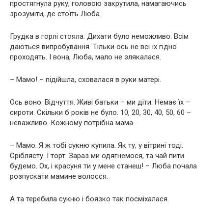
простягнула руку, головою закрутила, намагаючись
зрозуміти, де стоїть Люба.
Грудка в горлі стояла. Дихати було неможливо. Всім
даються випробування. Тільки ось не всі їх гідно
проходять. І вона, Люба, мало не злякалася.
– Мамо! – підійшла, сховалася в руки матері.
Ось воно. Відчуття. Живі батьки – ми діти. Немає їх –
сироти. Скільки б років не було. 10, 20, 30, 40, 50, 60 –
неважливо. Кожному потрібна мама.
– Мамо. Я ж тобі сукню купила. Як ту, у вітрині тоді.
Сріблясту. І торт. Зараз ми одягнемося, та чай пити
будемо. Ох, і красуня ти у мене станеш! – Люба почала
розпускати мамине волосся.
А та теребила сукню і боязко так посміхалася.