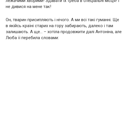
лежачими хворими! Здавати їх треба в спеціальні місця! І
не дивися на мене так!
Он, тварин присипляють і нічого. А ми всі такі гуманні. Ще
в якійсь країні старих на гору забирають, далеко і там
залишають. А ще… – хотіла продовжити далі Антоніна, але
Люба її перебила словами: