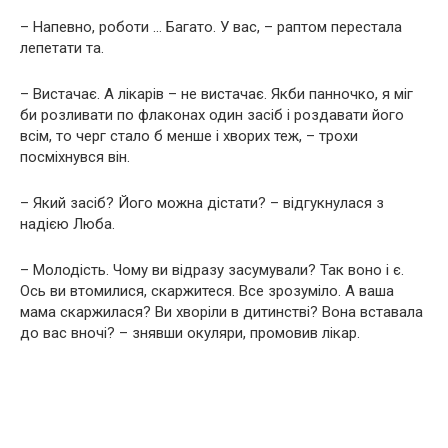
– Напевно, роботи … Багато. У вас, – раптом перестала
лепетати та.
– Вистачає. А лікарів – не вистачає. Якби панночко, я міг
би розливати по флаконах один засіб і роздавати його
всім, то черг стало б менше і хворих теж, – трохи
посміхнувся він.
– Який засіб? Його можна дістати? – відгукнулася з
надією Люба.
– Молодість. Чому ви відразу засумували? Так воно і є.
Ось ви втомилися, скаржитеся. Все зрозуміло. А ваша
мама скаржилася? Ви хворіли в дитинстві? Вона вставала
до вас вночі? – знявши окуляри, промовив лікар.