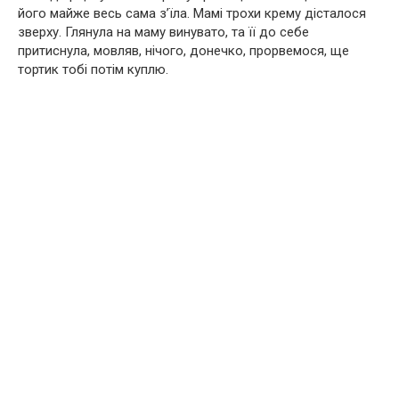
його майже весь сама з’їла. Мамі трохи крему дісталося
зверху. Глянула на маму винувато, та її до себе
притиснула, мовляв, нічого, донечко, прорвемося, ще
тортик тобі потім куплю.