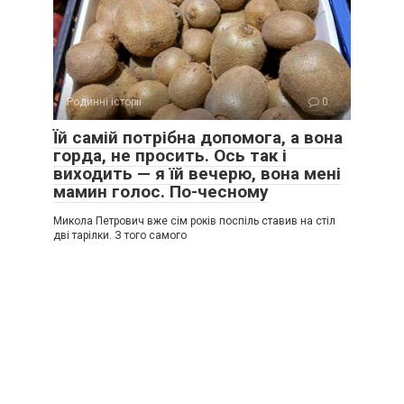
Родинні історії
0
Їй самій потрібна допомога, а вона
горда, не просить. Ось так і
виходить — я їй вечерю, вона мені
мамин голос. По-чесному
Микола Петрович вже сім років поспіль ставив на стіл
дві тарілки. З того самого