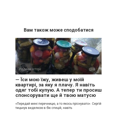
Вам також може сподобатися
Родинні історії
0
— Їси мою їжу, живеш у моїй
квартирі, за яку я плачу. Я навіть
одяг тобі купую. А тепер ти просиш
спонсорувати ще й твою матусю
«Передай мені перечницю, а то якось пріснувато». Сергій
тицьнув виделкою в бік спецій, навіть