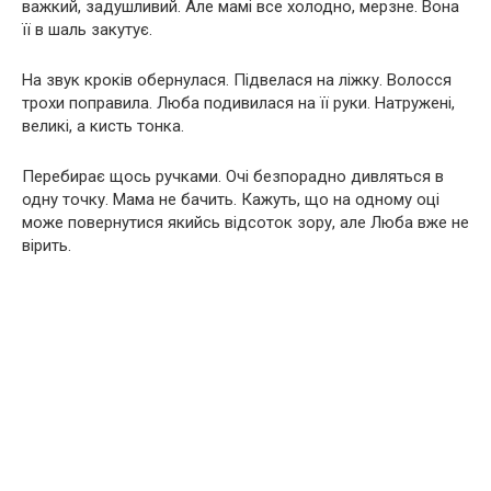
важкий, задушливий. Але мамі все холодно, мерзне. Вона
її в шаль закутує.
На звук кроків обернулася. Підвелася на ліжку. Волосся
трохи поправила. Люба подивилася на її руки. Натружені,
великі, а кисть тонка.
Перебирає щось ручками. Очі безпорадно дивляться в
одну точку. Мама не бачить. Кажуть, що на одному оці
може повернутися якийсь відсоток зору, але Люба вже не
вірить.