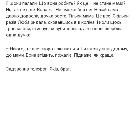
Її щоки палали. Що вона робить? Як це – не стане мами?
Ні, так не піде. Вона ж… Не зможе без неї. Нехай сама
давно доросла, дочка росте. Тільки мама. Це все! Скільки
разів Люба ридала, сховавшись в її коліна. І коли щось
траплялося, стиснувши зуби терпіла, а в голові свербіла
одна думка:
– Нічого, це все скоро закінчиться. І я зможу піти додому,
до мами. Вона втішить, пожаліє. Підкаже, як краще.
Задзвонив телефон. Яків, брат.