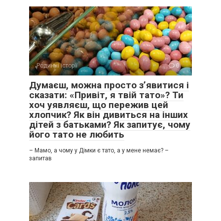
Родинні історії
0
Думаєш, можна просто з’явитися і
сказати: «Привіт, я твій тато»? Ти
хоч уявляєш, що пережив цей
хлопчик? Як він дивиться на інших
дітей з батьками? Як запитує, чому
його тато не любить
– Мамо, а чому у Дімки є тато, а у мене немає? –
запитав