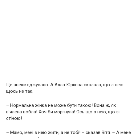
Це знешкоджувало. А Алла Юріївна сказала, що з нею
щось не так.
– Нормальна жінка не може бути такою! Вона ж, як
в’ялена вобла! Хоч би моргнула! Ось що з нею, що зі
стіною!
– Мамо, мені з нею жити, а не тобі! – сказав Вітя. – А мене