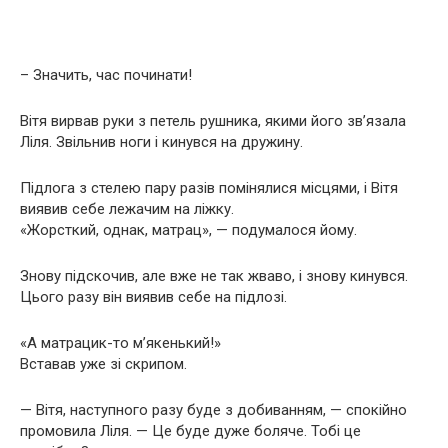
– Значить, час починати!
Вітя вирвав руки з петель рушника, якими його зв’язала
Ліля. Звільнив ноги і кинувся на дружину.
Підлога з стелею пару разів помінялися місцями, і Вітя
виявив себе лежачим на ліжку.
«Жорсткий, однак, матрац», — подумалося йому.
Знову підскочив, але вже не так жваво, і знову кинувся.
Цього разу він виявив себе на підлозі.
«А матрацик-то м’якенький!»
Вставав уже зі скрипом.
— Вітя, наступного разу буде з добиванням, — спокійно
промовила Ліля. — Це буде дуже боляче. Тобі це