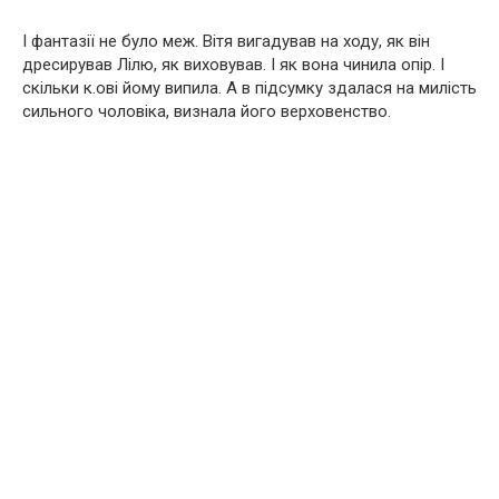
І фантазії не було меж. Вітя вигадував на ходу, як він
дресирував Лілю, як виховував. І як вона чинила опір. І
скільки к.ові йому випила. А в підсумку здалася на милість
сильного чоловіка, визнала його верховенство.