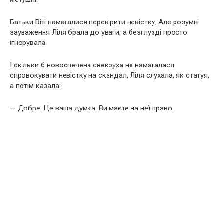
Батьки Віті намагалися перевірити невістку. Але розумні
зауваження Ліля брала до уваги, а безглузді просто
ігнорувала.
І скільки б новоспечена свекруха не намагалася
спровокувати невістку на скандал, Ліля слухала, як статуя,
а потім казала:
— Добре. Це ваша думка. Ви маєте на неї право.