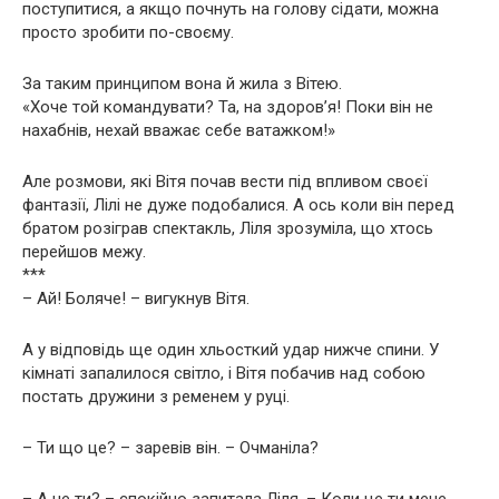
поступитися, а якщо почнуть на голову сідати, можна
просто зробити по-своєму.
За таким принципом вона й жила з Вітею.
«Хоче той командувати? Та, на здоров’я! Поки він не
нахабнів, нехай вважає себе ватажком!»
Але розмови, які Вітя почав вести під впливом своєї
фантазії, Лілі не дуже подобалися. А ось коли він перед
братом розіграв спектакль, Ліля зрозуміла, що хтось
перейшов межу.
***
– Ай! Боляче! – вигукнув Вітя.
А у відповідь ще один хльосткий удар нижче спини. У
кімнаті запалилося світло, і Вітя побачив над собою
постать дружини з ременем у руці.
– Ти що це? – заревів він. – Очманіла?