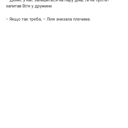
– Денис у нас залишиться на пару днів, ти не проти? –
запитав Вітя у дружини.
– Якщо так треба, – Ліля знизала плечима.