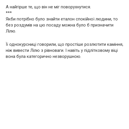
А найгірше те, що він не міг поворухнутися.
***
Якби потрібно було знайти еталон спокійної людини, то
без роздумів на цю посаду можна було б призначити
Лілю.
Її однокурсниці говорили, що простіше розлютити каміння,
ніж вивести Лілю з рівноваги. І навіть у підлітковому віці
вона була категорично незворушною.