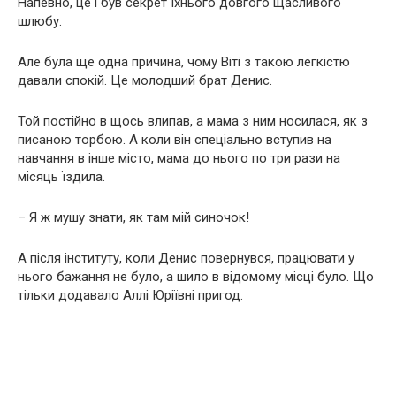
Напевно, це і був секрет їхнього довгого щасливого
шлюбу.
Але була ще одна причина, чому Віті з такою легкістю
давали спокій. Це молодший брат Денис.
Той постійно в щось влипав, а мама з ним носилася, як з
писаною торбою. А коли він спеціально вступив на
навчання в інше місто, мама до нього по три рази на
місяць їздила.
– Я ж мушу знати, як там мій синочок!
А після інституту, коли Денис повернувся, працювати у
нього бажання не було, а шило в відомому місці було. Що
тільки додавало Аллі Юріївні пригод.