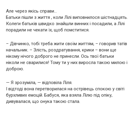
Але через якісь справи…
Батьки пішли з життя , коли Лілі виповнилося шістнадцять.
Колеги батьків швидко знайшли винних і посадили, а Лілі
порадили не чекати їх, щоб помститися.
– Дівчинко, тобі треба жити своїм життям, – говорив татів
начальник. – Злість, роздратування, крики – вони ще
нікому нічого доброго не принесли. Ось твої батьки
ніколи не сварилися! Тому ти у них виросла такою милою і
доброю.
— Я зрозуміла, — відповіла Ліля.
І відтоді вона перетворилася на острівець спокою у світі
бурхливих емоцій. Бабуся, яка взяла Лілю під опіку,
дивувалася, що онука такою стала.