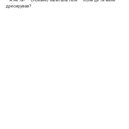
– А не ти? – спокійно запитала Ліля. – Коли це ти мене
дресирував?