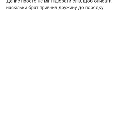
Денис просто не міг підібрати слів, щоб описати,
наскільки брат привчив дружину до порядку.