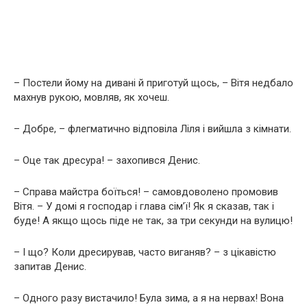
– Постели йому на дивані й приготуй щось, – Вітя недбало
махнув рукою, мовляв, як хочеш.
– Добре, – флегматично відповіла Ліля і вийшла з кімнати.
– Оце так дресура! – захопився Денис.
– Справа майстра боїться! – самовдоволено промовив
Вітя. – У домі я господар і глава сім’ї! Як я сказав, так і
буде! А якщо щось піде не так, за три секунди на вулицю!
– І що? Коли дресирував, часто виганяв? – з цікавістю
запитав Денис.
– Одного разу вистачило! Була зима, а я на нервах! Вона