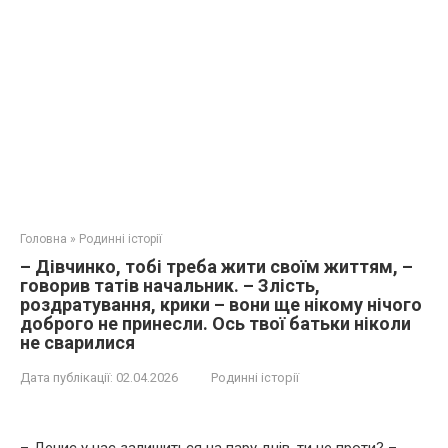
Головна
»
Родинні історії
– Дівчинко, тобі треба жити своїм життям, –
говорив татів начальник. – Злість,
роздратування, крики – вони ще нікому нічого
доброго не принесли. Ось твої батьки ніколи
не сварилися
Дата публікації:
02.04.2026
Родинні історії