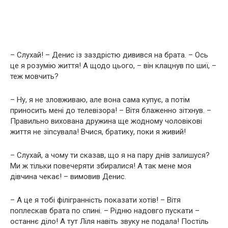
– Слухай! – Денис із заздрістю дивився на брата. – Ось
це я розумію життя! А щодо цього, – він клацнув по шиї, –
теж мовчить?
– Ну, я не зловживаю, але вона сама купує, а потім
приносить мені до телевізора! – Вітя блаженно зітхнув. –
Правильно вихована дружина ще жодному чоловікові
життя не зіпсувала! Вчися, братику, поки я живий!
– Слухай, а чому ти сказав, що я на пару днів залишуся?
Ми ж тільки повечеряти збиралися! А так мене моя
дівчина чекає! – вимовив Денис.
– А це я тобі філігранність показати хотів! – Вітя
поплескав брата по спині. – Рідню надовго пускати –
останнє діло! А тут Ліля навіть звуку не подала! Постіль