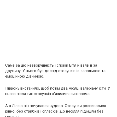
Саме за цю незворушність і спокій Вітя й взяв її за
дружину. У нього був досвід стосунків із запальною та
емоційною дівчиною.
Півроку вистачило, щоб потім два місяці валеріану їсти. У
нього після тих стосунків з’явилися сиві пасма.
А з Лілею він почувався чудово. Стосунки розвивалися
рівно, без стрибків і сплесків. До весілля підійшли без
метушні.