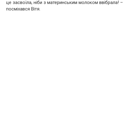
це засвоїла, ніби з материнським молоком ввібрала! –
посміхався Вітя.