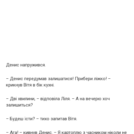
Денис напружився.
– Денис передумав залишатися! Прибери ліжко! –
крикнув Вітя в бік кухні.
– Дві хвилини, – відповіла Ліля. – А на вечерю хоч
залишиться?
– Будеш їсти? – тихо запитав Вітя.
– Ага! – кивнув Денис. – Я картоплю з часником ніколи не