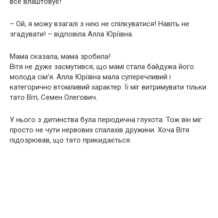
все влаштовує!
– Ой, я можу взагалі з нею не спілкуватися! Навіть не
згадувати! – відповіла Алла Юріївна.
Мама сказала, мама зробила!
Вітя не дуже засмутився, що мамі стала байдужа його
молода сім’я. Алла Юріївна мала суперечливий і
категорично втомливий характер. Її міг витримувати тільки
тато Віті, Семен Олегович.
У нього з дитинства була періодична глухота. Тож він міг
просто не чути нервових спалахів дружини. Хоча Вітя
підозрював, що тато прикидається.