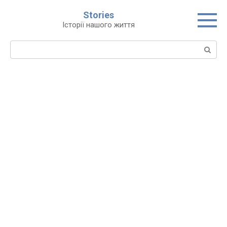
Перейти
Stories
до
Історії нашого життя
вмісту
Пошук: