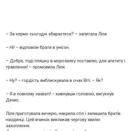
– За кермо сьогодні збираєтеся? – запитала Ліля.
– Ні! – відповіли брати в унісон.
– Добре, тоді пляшку в морозилку поставлю, для апетиту і
травлення! – промовила Ліля.
– Ну? – гордість виблискувала в очах Віті. – Як?
– Я в повному захваті! – кивнувши головою, вигукнув
Денис.
Ліля приготувала вечерю, накрила стіл і залишила братів
наодинці. Цей вчинок викликав чергову хвилю
захоплення.