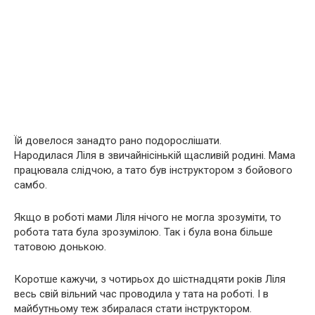
Їй довелося занадто рано подорослішати.
Народилася Ліля в звичайнісінькій щасливій родині. Мама
працювала слідчою, а тато був інструктором з бойового
самбо.
Якщо в роботі мами Ліля нічого не могла зрозуміти, то
робота тата була зрозумілою. Так і була вона більше
татовою донькою.
Коротше кажучи, з чотирьох до шістнадцяти років Ліля
весь свій вільний час проводила у тата на роботі. І в
майбутньому теж збиралася стати інструктором.