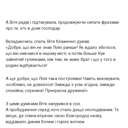
А Вітя радів і підтакувала, продовжуючи сипати фразами
про те, хто в домі господар.
Вкладаючись спати, Вітя блаженно думав:
«Добре, що він не знав Лілю раніше! Як вдало збіглося,
що він навчався в іншому місті, а потім більше був
зайнятий гулянками, ніж тим, як живе брат і що у того в
родині відбувається!
А ще добре, що Ліля така поступлива! Навіть виховувати,
особливо, не довелося! Завжди з усім згодна, завжди
спокійна, слухняна! Прекрасна дружина!»
З цими думками Вітя занурився в сон.
А пробудження серед ночі стало дещо несподіваним. Те
місце, де спина втрачає свою благородну назву,
віддавало диким болем і горіло вогнем.