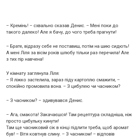
– Кремінь! – схвально сказав Денис. – Мені поки до
такого далеко! Але я бачу, до чого треба прагнути!
– Брате, відразу себе не поставиш, потім на шию сидють!
А мені Ліля за вісім років шлюбу тільки раз перечила! Але
з тих пір навчена!
У кімнату заглянула Ліля:
– Я ліжко застелила, зараз піду картоплю смажити, –
спокійно промовила вона. – З цибулею чи часником?
– З часником? – здивувався Денис.
– Ага, смакота! Закачаєшся! Там рецептура складніша, ніж
просто цибульку кинути!
Там ще часниковий сік в кінці підлити треба, щоб аромат
був! – Вітя ковтнув слину. – З часником! – відповів