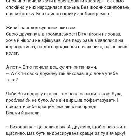
Спокійно почали жити в орендованій квартирі. Так само
спокійно у них народилася донька. Без жодних хвилювань
взяли іпотеку. Без єдиного крику зробили ремонт.
Жили і насолоджувалися життям.
Свою дружину від громадськості Вітя ніколи не ховав,
хоча й ніколи не афішував. Але пару разів з’являлися на
корпоративах, на дні народження начальника, на ювілеях
колег.
А потім Вітю почали дошкуляти питаннями.
— А як ти свою дружину так виховав, що вона у тебе
така?
Якби Вітя відразу сказав, що вона завжди такою була,
проблем би не було. Але він вирішив пофантазувати і
показати себе кращим, ніж він є насправді.
Візьми й випали:
– Виховання – це велика річ! А дружина, щоб з нею жити
щасливо, має бути видресирувана краще за ту вівчарку!