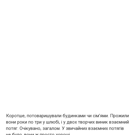
Коротше, потоваришували будинками чи сім’ями. Прожили
вони роки по три у шлюбі, і у двох творчих виник взаємний
потяг. Очікувано, загалом. У звичайних взаємних потягів
не було, вони ж просто хороші.