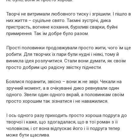
Творчі не витримали любовного тиску і згрішили. І пішло в
них життя – суцільне свято. Таємні зустрічі, дика
пристрасть, вогняне кохання, бурхливі сварки, буйні
примирення. Так їм добре було разом.
Прості половинки продовжували просто жити, чого їм ще
робити. Для творчих їх пари були нудні і ніякі, тому й
виникла ідея розлучитися. Стали вони думати, як своїм
просто добрим цю радісну звістку піднести.
Боялися поранити, звісно – вони ж не звірі. Чекали на
зручний момент, а в очікуванні дико ревнували один
одного. Звели один одного вкрай, а половинкам своїм
просто хорошим так зізнатися і не наважилися.
І ось одного разу приходить просто хороша подруга до
творчої і каже, що здогадалася, що в тої роман з її
чоловіком, і от вона відпускає його і її подруга тепер
може бути щаслива.