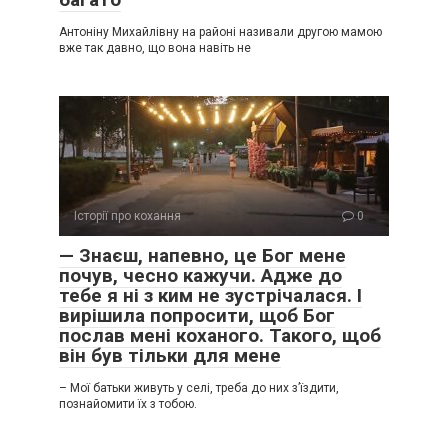
Антоніну Михайлівну на районі називали другою мамою
вже так давно, що вона навіть не
Історії про кохання
0
— Знаєш, напевно, це Бог мене
почув, чесно кажучи. Адже до
тебе я ні з ким не зустрічалася. І
вирішила попросити, щоб Бог
послав мені коханого. Такого, щоб
він був тільки для мене
– Мої батьки живуть у селі, треба до них з’їздити,
познайомити їх з тобою.