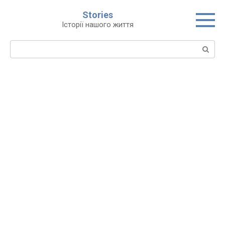
Перейти
Stories
до
Історії нашого життя
вмісту
Пошук: