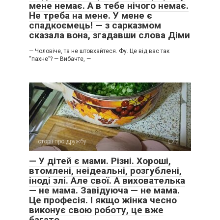
мене немає. А в тебе нічого немає.
Не треба на мене. У мене є
спадкоємець! — з сарказмом
сказала вона, згадавши слова Діми
​— Чоловіче, та не штовхайтеся. Фу. Це від вас так
“пахне”? ​— Вибачте, —
Історії про дружбу
0
— У дітей є мами. Різні. Хороші,
втомлені, неідеальні, розгублені,
іноді злі. Але свої. А вихователька
— не мама. Завідуюча — не мама.
Це професія. І якщо жінка чесно
виконує свою роботу, це вже
багато