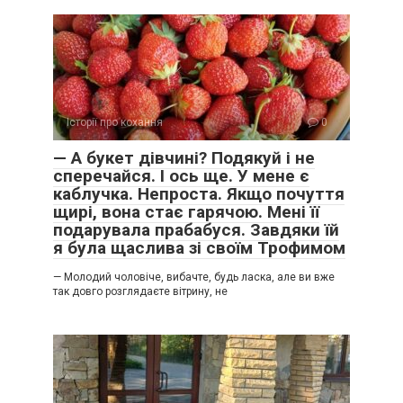
Історії про кохання
0
— А букет дівчині? Подякуй і не
сперечайся. І ось ще. У мене є
каблучка. Непроста. Якщо почуття
щирі, вона стає гарячою. Мені її
подарувала прабабуся. Завдяки їй
я була щаслива зі своїм Трофимом
— Молодий чоловіче, вибачте, будь ласка, але ви вже
так довго розглядаєте вітрину, не