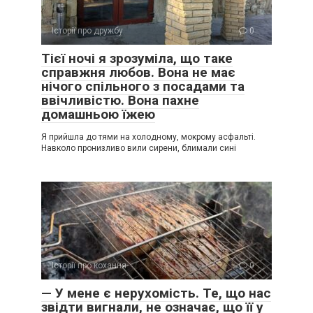
Історії про дружбу
0
Тієї ночі я зрозуміла, що таке
справжня любов. Вона не має
нічого спільного з посадами та
ввічливістю. Вона пахне
домашньою їжею
Я прийшла до тями на холодному, мокрому асфальті.
Навколо пронизливо вили сирени, блимали сині
Історії про кохання
0
​— У мене є нерухомість. Те, що нас
звідти вигнали, не означає, що її у