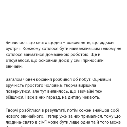
Виявилося, що свято щодня – зовсім не те, що рідкісні
зустрічі. Кожному хотілося бути найважливішим і нікому не
хотілося займатися домашньою роботою. Ще й
з’ясувалося, що основний дохід у сім’ї приносили
звичайні.
Загалом човен кохання розбився об побут. Оцінивши
зручність простого чоловіка, творча вирішила
повернутися, але тут виявилось, що звичайні теж
зійшлися. І все в них гаразд, на дитину чекають.
Творчі розбіглися в результаті, потім кожен знайшов собі
нового звичайного. І тепер уже за них трималися, тому що
людина-свято в сім’ї може бути лише одна та й того може