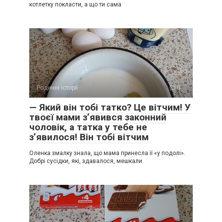
котлетку покласти, а що ти сама
Родинні історії
0
— Який він тобі татко? Це вітчим! У
твоєї мами з’явився законний
чоловік, а татка у тебе не
з’явилося! Він тобі вітчим
Оленка змалку знала, що мама принесла її «у подолі».
Добрі сусідки, які, здавалося, мешкали