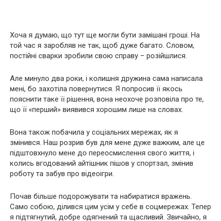
Хоча я думаю, що тут ще могли бути замішані гроші. На
той час я заробляв не так, щоб дуже багато. Словом,
постійні сварки зробили свою справу – розійшлися.
Але минуло два роки, і колишня дружина сама написала
мені, бо захотіла повернутися. Я попросив її якось
пояснити таке її рішення, вона неохоче розповіла про те,
що її «перший» виявився хорошим лише на словах.
Вона також побачила у соціальних мережах, як я
змінився. Наш розрив був для мене дуже важким, але це
підштовхнуло мене до переосмислення свого життя, і
колись вгодований айтішник пішов у спортзал, змінив
роботу та забув про відеоігри.
Почав більше подорожувати та набиратися вражень.
Само собою, ділився цим усім у себе в соцмережах. Тепер
я підтягнутий, добре одягнений та щасливий. Звичайно, я