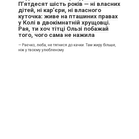
П’ятдесят шість років — ні власних
дітей, ні кар’єри, ні власного
куточка: живе на пташиних правах
у Колі в двокімнатній хрущовці.
Рая, ти хоч тітці Ользі побажай
того, чого сама не нажила
— Раєчко, люба, не тягнися до качки. Там жиру більше,
ніж у твоєму улюбленому