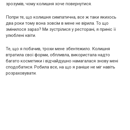
зрозумів, чому колишня хоче повернутися.
Попри те, що колишня симпатична, все ж таки якихось
два роки тому вона зовсім в мене не вірила. То що
змінилося зараз? Ми зустрілися у ресторані, я приніс її
улюблені квіти.
Те, що я побачив, трохи мене збентежило. Колишня
втратила свої форми, обпливла, використала надто
багато косметики і відчайдушно намагалася знову мені
сподобатися. Робила все, на що я раніше не міг навіть
розраховувати.