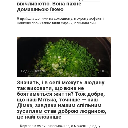
ввічливістю. Вона пахне
домашньою їжею
Я прийшла до тями на холодному, мокрому асфальті.
Навколо пронизливо вили сирени, блимали сині
Родинні історії
0
Значить, і в селі можуть людину
так виховати, що вона не
боятиметься життя? Тож добре,
що наш Мітька, точніше — наш
Дімка, завдяки нашим спільним
зусиллям став доброю людиною,
це найголовніше
– Картоплю смачно посмажила, а можеш ще одну