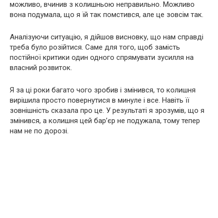
можливо, вчинив з колишньою неправильно. Можливо
вона подумала, що я їй так помстився, але це зовсім так.
Аналізуючи ситуацію, я дійшов висновку, що нам справді
треба було розійтися. Саме для того, щоб замість
постійної критики один одного спрямувати зусилля на
власний розвиток.
Я за ці роки багато чого зробив і змінився, то колишня
вирішила просто повернутися в минуле і все. Навіть її
зовнішність сказала про це. У результаті я зрозумів, що я
змінився, а колишня цей бар’єр не подужала, тому тепер
нам не по дорозі.