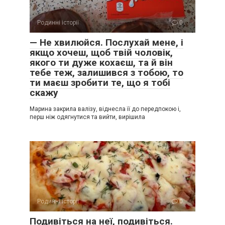
Родинні історії
0
— Не хвилюйся. Послухай мене, і
якщо хочеш, щоб твій чоловік,
якого ти дуже кохаєш, та й він
тебе теж, залишився з тобою, то
ти маєш зробити те, що я тобі
скажу
Марина закрила валізу, віднесла її до передпокою і,
перш ніж одягнутися та вийти, вирішила
Родинні історії
0
Подивіться на неї, подивіться.