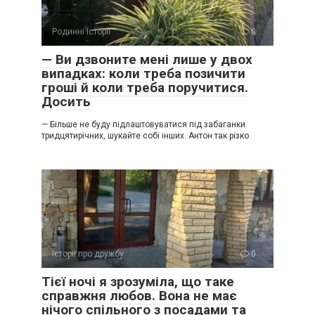
Родинні історії
0
— Ви дзвоните мені лише у двох
випадках: коли треба позичити
гроші й коли треба поручитися.
Досить
— Більше не буду підлаштовуватися під забаганки
тридцятирічних, шукайте собі інших. Антон так різко
Історії про дружбу
0
Тієї ночі я зрозуміла, що таке
справжня любов. Вона не має
нічого спільного з посадами та