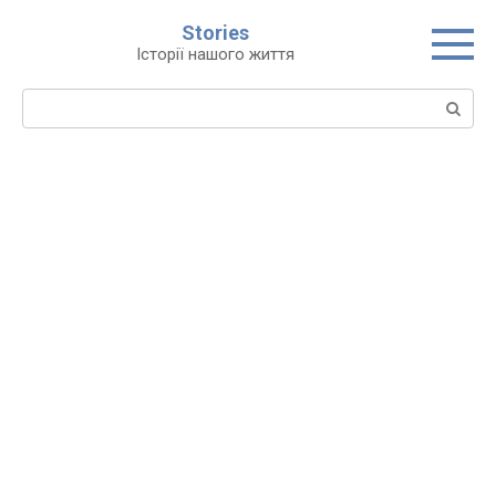
Перейти
Stories
до
Історії нашого життя
вмісту
Пошук: