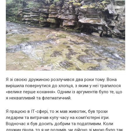
Я зі своєю дружиною розлучився два роки тому. Вона
вирішила повернутися до хлопця, з яким у неї трапилося
«велике перше кохання». Одним із аргументів було те, що
я неквапливий та флегматичний.
Я працюю в ІТ-сфері, то ж мав животик, був трохи
ледарем та витрачав купу часу на комп’ютерні ігри.
Водночас я був досить добрим та податливим. Коли
дружин пішла, то я не розумів, чи дійсно зі мною було так