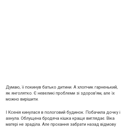
Думаю, її покинув батько дитини. А хлопчик гарненький,
як янголятко. Є невеликі проблеми зі здоров’ям, але їх
можно вирішити.
І Ксенія кинулася в пологовий будинок. Побачила дочку і
ахнула. Облущена бродяча кішка краще виглядає. Віка
матері не зраділа. Але прохання забрати назад відмову