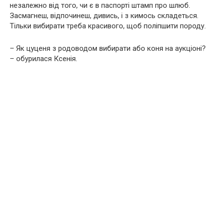
незалежно від того, чи є в паспорті штамп про шлюб.
Засмагнеш, відпочинеш, дивись, і з кимось складеться.
Тільки вибирати треба красивого, щоб поліпшити породу.
– Як цуценя з родоводом вибирати або коня на аукціоні?
– обурилася Ксенія.