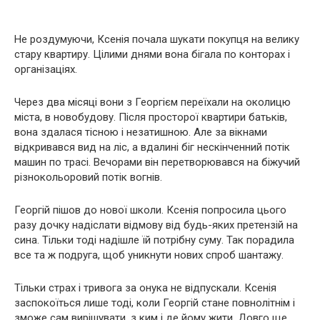
Не роздумуючи, Ксенія почала шукати покупця на велику
стару квартиру. Цілими днями вона бігала по конторах і
організаціях.
Через два місяці вони з Георгієм переїхали на околицю
міста, в новобудову. Після просторої квартири батьків,
вона здалася тісною і незатишною. Але за вікнами
відкривався вид на ліс, а вдалині біг нескінченний потік
машин по трасі. Вечорами він перетворювався на біжучий
різнокольоровий потік вогнів.
Георгій пішов до нової школи. Ксенія попросила цього
разу дочку надіслати відмову від будь-яких претензій на
сина. Тільки тоді надішле їй потрібну суму. Так порадила
все та ж подруга, щоб уникнути нових спроб шантажу.
Тільки страх і тривога за онука не відпускали. Ксенія
заспокоїться лише тоді, коли Георгій стане повнолітнім і
зможе сам вирішувати, з ким і де йому жити. Довго ще