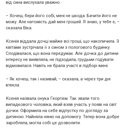
від сина вислухала уважно.
– Хочеш, бери його собі, мені не шкода. Бачити його не
можу. Але натомість дай мені грошей. Я знаю, у тебе є, –
сказала Віка.
Ксенія віддала дочці майже всі гроші, що накопичила. З
квітами зустрічала її з сином з пологового будинку.
Сподівалася, що вона передумає. Але дочка до дитини
інтересу не виявляла, не підходила, грудьми годувати
відмовилася. Навіть не брала участі в підборі імені.
– Як хочеш, так і називай, – сказала, а через три дні
втекла.
Ксенія назвала онука Георгієм. Так звали того
випадкового чоловіка, який взяв участь у появі на світ
дочки. Оформила на себе відпустку по догляду за
дитиною. Найняла няню на допомогу. Тепер вона добре
заробляла, могла собі це дозволити.