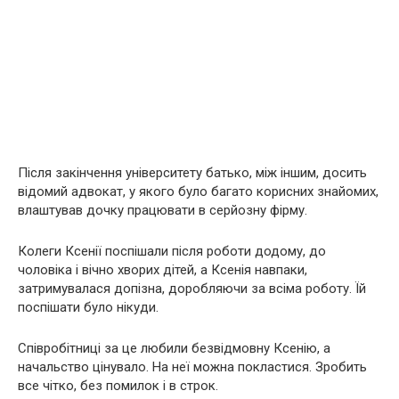
Після закінчення університету батько, між іншим, досить
відомий адвокат, у якого було багато корисних знайомих,
влаштував дочку працювати в серйозну фірму.
Колеги Ксенії поспішали після роботи додому, до
чоловіка і вічно хворих дітей, а Ксенія навпаки,
затримувалася допізна, доробляючи за всіма роботу. Їй
поспішати було нікуди.
Співробітниці за це любили безвідмовну Ксенію, а
начальство цінувало. На неї можна покластися. Зробить
все чітко, без помилок і в строк.