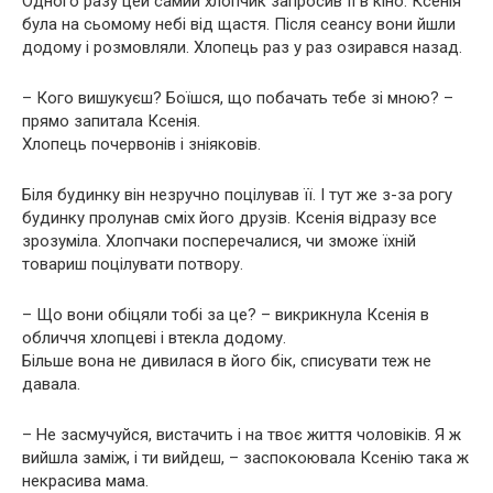
Одного разу цей самий хлопчик запросив її в кіно. Ксенія
була на сьомому небі від щастя. Після сеансу вони йшли
додому і розмовляли. Хлопець раз у раз озирався назад.
– Кого вишукуєш? Боїшся, що побачать тебе зі мною? –
прямо запитала Ксенія.
Хлопець почервонів і зніяковів.
Біля будинку він незручно поцілував її. І тут же з-за рогу
будинку пролунав сміх його друзів. Ксенія відразу все
зрозуміла. Хлопчаки посперечалися, чи зможе їхній
товариш поцілувати потвору.
– Що вони обіцяли тобі за це? – викрикнула Ксенія в
обличчя хлопцеві і втекла додому.
Більше вона не дивилася в його бік, списувати теж не
давала.
– Не засмучуйся, вистачить і на твоє життя чоловіків. Я ж
вийшла заміж, і ти вийдеш, – заспокоювала Ксенію така ж
некрасива мама.