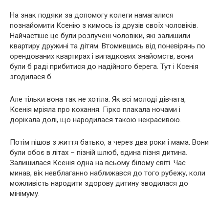
На знак подяки за допомогу колеги намагалися
познайомити Ксенію з кимось із друзів своїх чоловіків.
Найчастіше це були розлучені чоловіки, які залишили
квартиру дружині та дітям. Втомившись від поневірянь по
орендованих квартирах і випадкових знайомств, вони
були б раді прибитися до надійного берега. Тут і Ксенія
згодилася б.
Але тільки вона так не хотіла. Як всі молоді дівчата,
Ксенія мріяла про кохання. Гірко плакала ночами і
дорікала долі, що народилася такою некрасивою.
Потім пішов з життя батько, а через два роки і мама. Вони
були обоє в літах – пізній шлюб, єдина пізня дитина.
Залишилася Ксенія одна на всьому білому світі. Час
минав, вік невблаганно наближався до того рубежу, коли
можливість народити здорову дитину зводилася до
мінімуму.