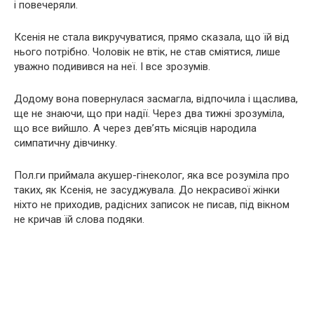
і повечеряли.
Ксенія не стала викручуватися, прямо сказала, що їй від
нього потрібно. Чоловік не втік, не став сміятися, лише
уважно подивився на неї. І все зрозумів.
Додому вона повернулася засмагла, відпочила і щаслива,
ще не знаючи, що при надії. Через два тижні зрозуміла,
що все вийшло. А через дев’ять місяців народила
симпатичну дівчинку.
Пол.ги приймала акушер-гінеколог, яка все розуміла про
таких, як Ксенія, не засуджувала. До некрасивої жінки
ніхто не приходив, радісних записок не писав, під вікном
не кричав їй слова подяки.