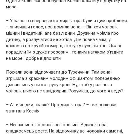
Одна з колег запропонувала Ксенії поїхати у відпустку на
море.
– У нашого генерального директора були з цим проблеми,
– знизивши голос, повідомила вона. – Він хоч чоловік
міцний і видатний, але без.лідний. Дружина мріяла про
дитину, а розлучатися не хотіла. Дім повна чаша, у
кожного по крутій іномарці, статус у суспільстві… Лікарі
порадили їм з дуже прозорим і тонким натяком з’їздити
на море і добре відпочити.
Поїхали вони відпочивати до Туреччини. Там вона і
згрішила з красивим молодим офіціантом, попередньо
дізнавшись у нього групу крові. Ну, щоб у разі чого
чоловік нічого не запідозрив. Розумієш, до чого я веду?
– А ти звідки знаєш? Про директора? – теж пошепки
запитала Ксенія.
– Неважливо. Головне, всі щасливі. У директора
спадкоємець росте. На відпочинку всі чоловіки самотні,