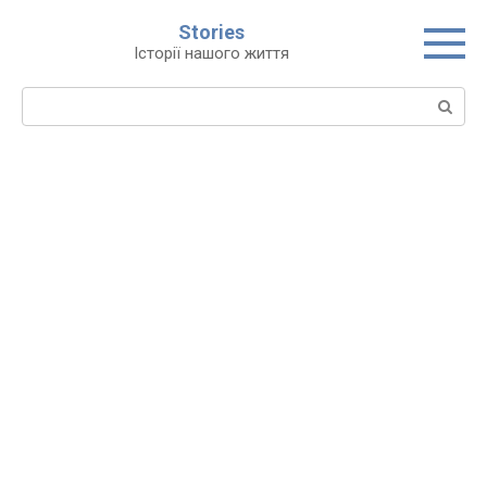
Перейти
Stories
до
Історії нашого життя
вмісту
Пошук: