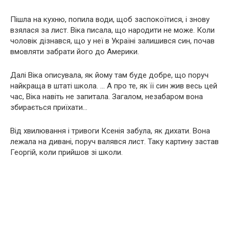
Пішла на кухню, попила води, щоб заспокоїтися, і знову
взялася за лист. Віка писала, що народити не може. Коли
чоловік дізнався, що у неї в Україні залишився син, почав
вмовляти забрати його до Америки.
Далі Віка описувала, як йому там буде добре, що поруч
найкраща в штаті школа. … А про те, як її син жив весь цей
час, Віка навіть не запитала. Загалом, незабаром вона
збирається приїхати…
Від хвилювання і тривоги Ксенія забула, як дихати. Вона
лежала на дивані, поруч валявся лист. Таку картину застав
Георгій, коли прийшов зі школи.