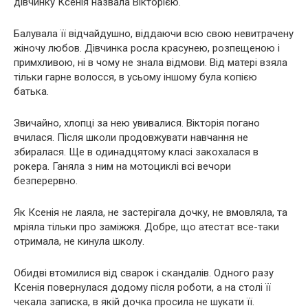
дівчинку Ксенія назвала Вікторією.
Балувала її відчайдушно, віддаючи всю свою невитрачену
жіночу любов. Дівчинка росла красунею, розпещеною і
примхливою, ні в чому не знала відмови. Від матері взяла
тільки гарне волосся, в усьому іншому була копією
батька.
Звичайно, хлопці за нею увивалися. Вікторія погано
вчилася. Після школи продовжувати навчання не
збиралася. Ще в одинадцятому класі закохалася в
рокера. Ганяла з ним на мотоциклі всі вечори
безперервно.
Як Ксенія не лаяла, не застерігала дочку, не вмовляла, та
мріяла тільки про заміжжя. Добре, що атестат все-таки
отримала, не кинула школу.
Обидві втомилися від сварок і скандалів. Одного разу
Ксенія повернулася додому після роботи, а на столі її
чекала записка, в якій дочка просила не шукати її.