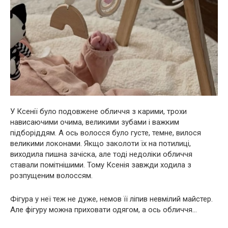
У Ксенії було подовжене обличчя з карими, трохи
нависаючими очима, великими зубами і важким
підборіддям. А ось волосся було густе, темне, вилося
великими локонами. Якщо заколоти їх на потилиці,
виходила пишна зачіска, але тоді недоліки обличчя
ставали помітнішими. Тому Ксенія завжди ходила з
розпущеним волоссям.
Фігура у неї теж не дуже, немов її ліпив невмілий майстер.
Але фігуру можна приховати одягом, а ось обличчя…