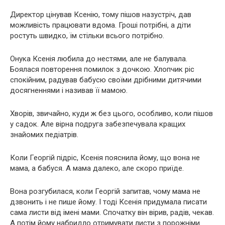
Директор цінував Ксенію, тому пішов назустріч, дав
можливість працювати вдома. Гроші потрібні, а діти
ростуть швидко, їм стільки всього потрібно.
Онука Ксенія любила до нестями, але не балувала.
Боялася повторення помилок з дочкою. Хлопчик ріс
спокійним, радував бабусю своїми дрібними дитячими
досягненнями і називав її мамою.
Хворів, звичайно, куди ж без цього, особливо, коли пішов
у садок. Але вірна подруга забезпечувала кращих
знайомих педіатрів.
Коли Георгій підріс, Ксенія пояснила йому, що вона не
мама, а бабуся. А мама далеко, але скоро приїде.
Вона розгубилася, коли Георгій запитав, чому мама не
дзвонить і не пише йому. І тоді Ксенія придумала писати
сама листи від імені мами. Спочатку він вірив, радів, чекав.
А потім йому набридло отримувати листи з порожніми