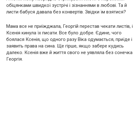
обіцянками швидкої зустрічі і зізнаннями в любові. Та й
листи бабуся давала без конвертів. Звідки їм взятися?
Мама все не приїжджала, Георгій перестав чекати листів, і
Ксенія кинула їх писати. Все було добре. Єдине, чого
боялася Ксенія, що одного разу Віка одумається, приїде і
заявить права на сина. Ще гірше, якщо забере кудись
далеко. Ксенія вже й життя свого не уявляла без сонечка
Георгія.