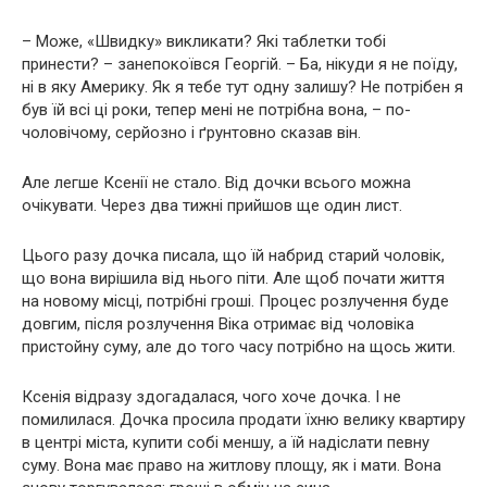
– Може, «Швидку» викликати? Які таблетки тобі
принести? – занепокоївся Георгій. – Ба, нікуди я не поїду,
ні в яку Америку. Як я тебе тут одну залишу? Не потрібен я
був їй всі ці роки, тепер мені не потрібна вона, – по-
чоловічому, серйозно і ґрунтовно сказав він.
Але легше Ксенії не стало. Від дочки всього можна
очікувати. Через два тижні прийшов ще один лист.
Цього разу дочка писала, що їй набрид старий чоловік,
що вона вирішила від нього піти. Але щоб почати життя
на новому місці, потрібні гроші. Процес розлучення буде
довгим, після розлучення Віка отримає від чоловіка
пристойну суму, але до того часу потрібно на щось жити.
Ксенія відразу здогадалася, чого хоче дочка. І не
помилилася. Дочка просила продати їхню велику квартиру
в центрі міста, купити собі меншу, а їй надіслати певну
суму. Вона має право на житлову площу, як і мати. Вона