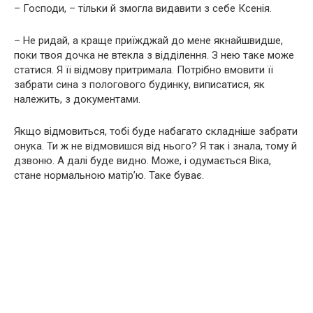
– Господи, – тільки й змогла видавити з себе Ксенія.
– Не ридай, а краще приїжджай до мене якнайшвидше,
поки твоя дочка не втекла з відділення. З нею таке може
статися. Я її відмову притримала. Потрібно вмовити її
забрати сина з пологового будинку, виписатися, як
належить, з документами.
Якщо відмовиться, тобі буде набагато складніше забрати
онука. Ти ж не відмовишся від нього? Я так і знала, тому й
дзвоню. А далі буде видно. Може, і одумається Віка,
стане нормальною матір’ю. Таке буває.