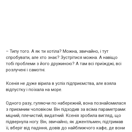
– Типу того. А як ти хотіла? Можна, звичайно, і тут
спробувати, але хто знає? Зустрітися можна. А навіщо
тобі проблеми з його дружиною? А там всі приїжджі, всі
розлучені і самотні.
Ксенія не дуже вірила в успіх підприємства, але взяла
відпустку і поїхала на море.
Одного разу, гуляючи по набережній, вона познайомилася
з приємним чоловіком. Він підходив за всіма параметрами:
міцний, плечистий, видатний. Ксенія зробила вигляд, що
підвернула ногу. Він, звичайно, як джентльмен, підтримав
її, вберіг від падіння, довів до найближчого кафе, де вони