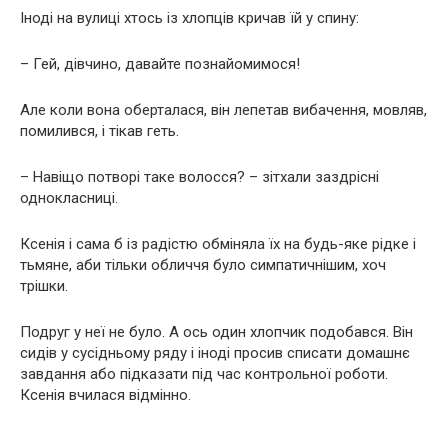
Іноді на вулиці хтось із хлопців кричав їй у спину:
– Гей, дівчино, давайте познайомимося!
Але коли вона оберталася, він лепетав вибачення, мовляв,
помилився, і тікав геть.
– Навіщо потворі таке волосся? – зітхали заздрісні
однокласниці.
Ксенія і сама б із радістю обміняла їх на будь-яке рідке і
тьмяне, аби тільки обличчя було симпатичнішим, хоч
трішки.
Подруг у неї не було. А ось один хлопчик подобався. Він
сидів у сусідньому ряду і іноді просив списати домашнє
завдання або підказати під час контрольної роботи.
Ксенія вчилася відмінно.