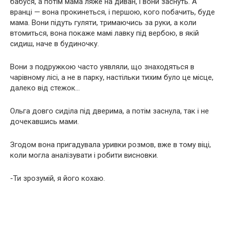
бабуся, а потім мама ляже на диван, і вони заснуть. А
вранці — вона прокинеться, і першою, кого побачить, буде
мама. Вони підуть гуляти, тримаючись за руки, а коли
втомиться, вона покаже мамі лавку під вербою, в якій
сидиш, наче в будиночку.
Вони з подружкою часто уявляли, що знаходяться в
чарівному лісі, а не в парку, настільки тихим було це місце,
далеко від стежок…
Ольга довго сиділа під дверима, а потім заснула, так і не
дочекавшись мами.
Згодом вона пригадувала уривки розмов, вже в тому віці,
коли могла аналізувати і робити висновки.
-Ти зрозумій, я його кохаю.