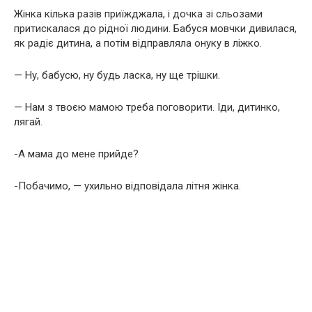
Жінка кілька разів приїжджала, і дочка зі сльозами
притискалася до рідної людини. Бабуся мовчки дивилася,
як радіє дитина, а потім відправляла онуку в ліжко.
— Ну, бабусю, ну будь ласка, ну ще трішки.
— Нам з твоєю мамою треба поговорити. Іди, дитинко,
лягай.
-А мама до мене прийде?
-Побачимо, — ухильно відповідала літня жінка.