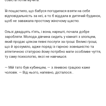
Їй пощастило, що бабуся погодилася взяти на себе
відповідальність за неї, а то б віддала в дитячий будинок,
щоб не заважала простому жіночому щастю.
Ользі двадцять п’ять, і вона, нарешті, почала добре
заробляти. Молода дівчина сидить у кімнаті з хлопцем,
який продає цілком певні послуги за гроші. Великі гроші,
що й зрозуміло, адже поряд із гарною зовнішністю та
атлетичною статурою йому потрібно мати особливе чуття,
ту саму психологію, якої не навчишся.
— Мій тато був кубинцем, — з лінивою грацією каже
чоловік. — Від нього, напевно, дісталося…