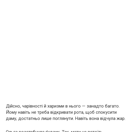
Дійсно, чарівності й харизми в нього — занадто багато.
Йому навіть не треба відкривати рота, щоб спокусити
даму, достатньо лише поглянути. Навіть вона відчула жар.
Ольга розстебнула ґудзик. Так, мати не встоїть.