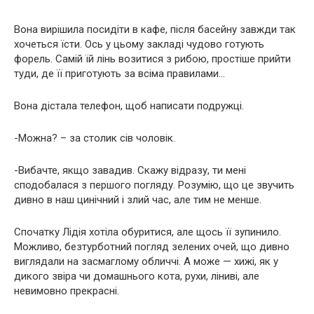
Вона вирішила посидіти в кафе, після басейну завжди так
хочеться їсти. Ось у цьому закладі чудово готують
форель. Самій їй лінь возитися з рибою, простіше прийти
туди, де її приготують за всіма правилами…
Вона дістала телефон, щоб написати подружці.
-Можна? – за столик сів чоловік.
-Вибачте, якщо завадив. Скажу відразу, ти мені
сподобалася з першого погляду. Розумію, що це звучить
дивно в наш цинічний і злий час, але тим не менше.
Спочатку Лідія хотіла обуритися, але щось її зупинило.
Можливо, безтурботний погляд зелених очей, що дивно
виглядали на засмаглому обличчі. А може — хижі, як у
дикого звіра чи домашнього кота, рухи, ліниві, але
невимовно прекрасні.