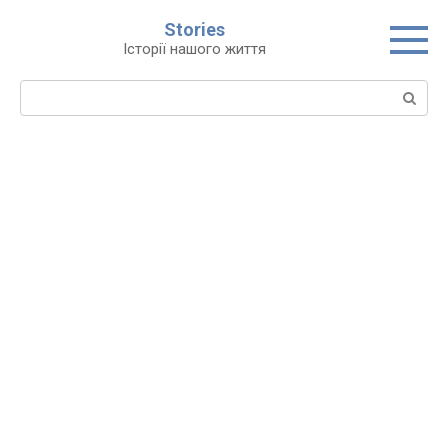
Перейти
Stories
до
Історії нашого життя
вмісту
Пошук: