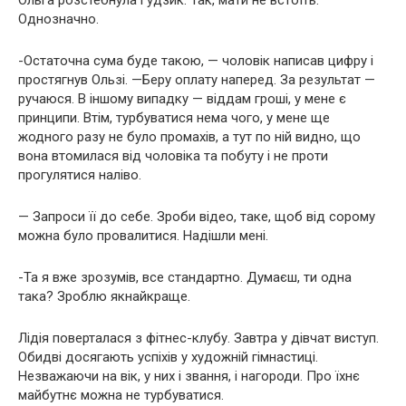
Однозначно.
-Остаточна сума буде такою, — чоловік написав цифру і
простягнув Ользі. —Беру оплату наперед. За результат —
ручаюся. В іншому випадку — віддам гроші, у мене є
принципи. Втім, турбуватися нема чого, у мене ще
жодного разу не було промахів, а тут по ній видно, що
вона втомилася від чоловіка та побуту і не проти
прогулятися наліво.
— Запроси її до себе. Зроби відео, таке, щоб від сорому
можна було провалитися. Надішли мені.
-Та я вже зрозумів, все стандартно. Думаєш, ти одна
така? Зроблю якнайкраще.
Лідія поверталася з фітнес-клубу. Завтра у дівчат виступ.
Обидві досягають успіхів у художній гімнастиці.
Незважаючи на вік, у них і звання, і нагороди. Про їхнє
майбутнє можна не турбуватися.