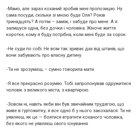
-Мамо, але зараз коханий зробив мені пропозицію. Ну
сама посуди, скільки зі мною буде Оля? Років
тринадцять? А потім – заміж, і забуде про мене. А я
залишуся одна, без дочки і чоловіка. Жіноче життя
коротке, кому я буду потрібна, коли мені буде за сорок.
-Не суди по собі. Не всім так зриває дах від штанів, що
вони забувають про власну дитину.
-Ти не зрозумієш, – сумно говорила мати.
-Я все прекрасно розумію. Тобі запропонував одружитися
чоловік з великого міста, з квартирою.
-Зовсім ні, навіть якби він був звичайним трудягою, що
живе в гуртожитку, я все одно б у нього закохалася. Ти не
уявляєш, як це — боятися втратити коханого чоловіка,
без якого не уявляєш свого існування.