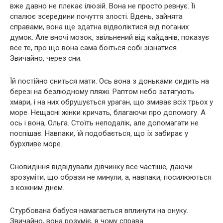
вже давно не плекає ілюзій. Вона не просто ревнує. Її
спалює зсередини почуття злості. Вдень, зайнята
справами, вона ще здатна відволіктися від поганих
думок. Але вночі мозок, звільнений від кайданів, показує
все те, про що вона сама боїться собі зізнатися.
Звичайно, через сни.
Їй постійно сниться мати. Ось вона з доньками сидить на
березі на безлюдному пляжі. Раптом небо затягують
хмари, і на них обрушується ураган, що змиває всіх трьох у
море. Нещасні жінки кричать, благаючи про допомогу. А
ось і вона, Ольга. Стоїть неподалік, але допомагати не
поспішає. Навпаки, їй подобається, що їх забирає у
бурхливе море.
Сновидіння відвідували дівчинку все частіше, даючи
зрозуміти, що образи не минули, а, навпаки, посилюються
з кожним днем.
Стурбована бабуся намагається вплинути на онуку.
Звичайно, вона розуміє, в чому справа.