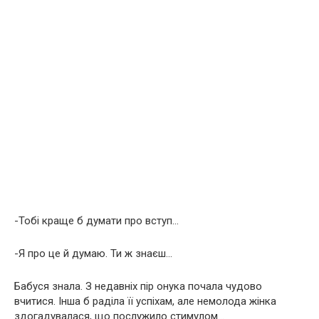
-Тобі краще б думати про вступ…
-Я про це й думаю. Ти ж знаєш…
Бабуся знала. З недавніх пір онука почала чудово
вчитися. Інша б раділа її успіхам, але немолода жінка
здогадувалася, що послужило стимулом…