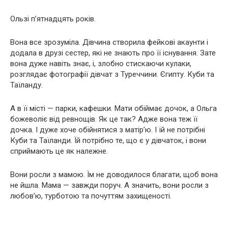
Ользі п’ятнадцять років.
Вона все зрозуміла. Дівчина створила фейкові акаунти і
додала в друзі сестер, які не знають про її існування. Зате
вона дуже навіть знає, і, злобно стискаючи кулаки,
розглядає фотографії дівчат з Туреччини. Єгипту. Куби та
Таїланду.
А в її місті — парки, кафешки. Мати обіймає дочок, а Ольга
божеволіє від ревнощів. Як це так? Адже вона теж її
дочка. І дуже хоче обійнятися з матір’ю. І їй не потрібні
Куби та Таїланди. Їй потрібно те, що є у дівчаток, і вони
сприймають це як належне.
Вони росли з мамою. Їм не доводилося благати, щоб вона
не йшла. Мама — завжди поруч. А значить, вони росли з
любов’ю, турботою та почуттям захищеності.