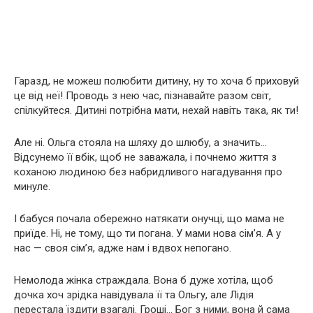
Гаразд, не можеш полюбити дитину, ну то хоча б приховуй
це від неї! Проводь з нею час, пізнавайте разом світ,
спілкуйтеся. Дитині потрібна мати, нехай навіть така, як ти!
Але ні. Ольга стояла на шляху до шлюбу, а значить…
Відсунемо її вбік, щоб не заважала, і почнемо життя з
коханою людиною без набридливого нагадування про
минуле.
І бабуся почала обережно натякати онучці, що мама не
приїде. Ні, не тому, що ти погана. У мами нова сім’я. А у
нас — своя сім’я, адже нам і вдвох непогано.
Немолода жінка страждала. Вона б дуже хотіла, щоб
дочка хоч зрідка навідувала її та Ольгу, але Лідія
перестала їздити взагалі. Гроші… Бог з ними, вона й сама