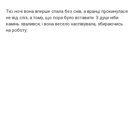
Тієї ночі вона вперше спала без снів, а вранці прокинулася
не від сліз, а тому, що пора було вставати. З душі ніби
камінь звалився, і вона весело наспівувала, збираючись
на роботу.