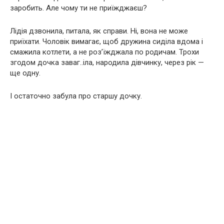
заробить. Але чому ти не приїжджаєш?
Лідія дзвонила, питала, як справи. Ні, вона не може
приїхати. Чоловік вимагає, щоб дружина сиділа вдома і
смажила котлети, а не роз’їжджала по родичам. Трохи
згодом дочка заваг..іла, народила дівчинку, через рік —
ще одну.
І остаточно забула про старшу дочку.