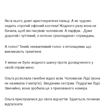
Які в нього довгі аристократичні пальці. А як чудово
сидить строгий офісний костюм! Жодного разу вона не
бачила, щоб він пасував чоловікові. А парфум… Дуже
дорогий і чуттєвий, з ноткою гріхопадіння і страждань.
А голос! Тихий, неквапливий голос з інтонаціями, що
викликають тремтіння.
У жінки не було жодного шансу проти досвідченого у
своїй справі мачо.
Ольга розіслала ганебне відео всім. Чоловікові Лідії (вона
не називала її матір’ю). Зведеним сестрам. Подругам Лідії.
Звичайно, вона зробила це з прихованого номера.
Ольга прислухалася до своїх відчуттів. Здається, починає
відпускати.