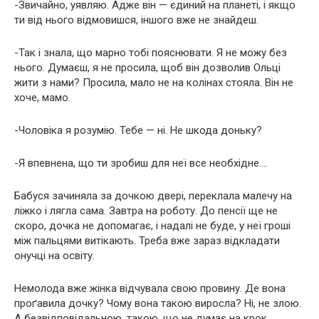
-Звичайно, уявляю. Адже він — єдиний на планеті, і якщо
ти від нього відмовишся, іншого вже не знайдеш.
-Так і знала, що марно тобі пояснювати. Я не можу без
нього. Думаєш, я не просила, щоб він дозволив Ольці
жити з нами? Просила, мало не на колінах стояла. Він не
хоче, мамо.
-Чоловіка я розумію. Тебе — ні. Не шкода доньку?
-Я впевнена, що ти зробиш для неї все необхідне….
Бабуся зачиняла за дочкою двері, переклала малечу на
ліжко і лягла сама. Завтра на роботу. До пенсії ще не
скоро, дочка не допомагає, і надалі не буде, у неї гроші
між пальцями витікають. Треба вже зараз відкладати
онучці на освіту.
Немолода вже жінка відчувала свою провину. Де вона
проґавила дочку? Чому вона такою виросла? Ні, не злою.
А безвідповідальною, такою, що не думає на крок