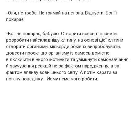
-Оля, не треба. Не тримай на неї зла. Відпусти. Бог її
покарає.
-Бог не покарає, бабусю. Створити всесвіт, планети,
розробити найскладнішу клітину, на основі цієї клітини
створити організми, мільярди років їх випробовувати,
довести проект до організму із самосвідомістю,
відключити в нього інстинкти та увімкнути самонавчання
й заучування реакцій не за фактом народження, а за
фактом впливу зовнішнього світу. А потім карати за
погану поведінку….Йому нема чого робити.