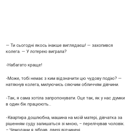
— Ти сьогодні якось інакше виглядаєш! — захопився
колега. — У лотерею виграла?
-Набагато краще!
-Може, тобі немає з ким відзначити цю чудову подію? —
натякнув колега, милуючись сяючим обличчям дівчини.
-Так, я сама хотіла запропонувати. Оце так, як у нас думки
в один бік працюють…
-Квартира дошлюбна, машина на моїй матері, дівчатка за
рішенням суду залишаться зі мною, – перелічував чоловік.
– Чемодани я зібрав, двері відчинені….