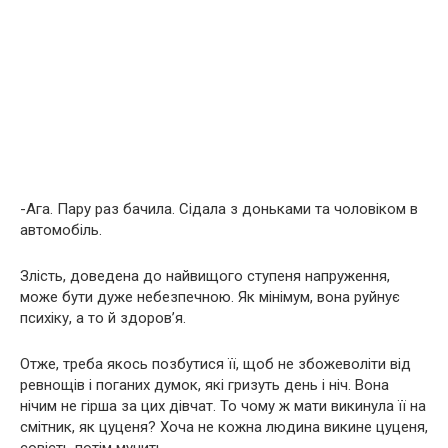
-Ага. Пару раз бачила. Сідала з доньками та чоловіком в
автомобіль.
Злість, доведена до найвищого ступеня напруження,
може бути дуже небезпечною. Як мінімум, вона руйнує
психіку, а то й здоров’я.
Отже, треба якось позбутися її, щоб не збожеволіти від
ревнощів і поганих думок, які гризуть день і ніч. Вона
нічим не гірша за цих дівчат. То чому ж мати викинула її на
смітник, як цуценя? Хоча не кожна людина викине цуценя,
совість потім мучить.