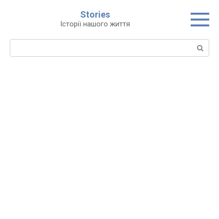
Перейти
Stories
до
Історії нашого життя
вмісту
Пошук: