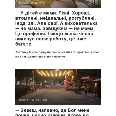
Історії про дружбу
0
— У дітей є мами. Різні. Хороші,
втомлені, неідеальні, розгублені,
іноді злі. Але свої. А вихователька
— не мама. Завідуюча — не мама.
Це професія. І якщо жінка чесно
виконує свою роботу, це вже
багато
Антоніну Михайлівну на районі називали другою мамою
вже так давно, що вона навіть не
Історії про кохання
0
— Знаєш, напевно, це Бог мене
почув, чесно кажучи. Адже до