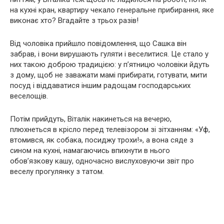
на кухні кран, квартиру чекало генеральне прибирання, яке
виконає хто? Вгадайте з трьох разів!
Від чоловіка прийшло повідомлення, що Сашка він
забрав, і вони вирушають гуляти і веселитися. Це стало у
них такою доброю традицією: у п’ятницю чоловіки йдуть
з дому, щоб не заважати мамі прибирати, готувати, мити
посуд і віддаватися іншим радощам господарських
веселощів.
Потім прийдуть, Віталік накинеться на вечерю,
плюхнеться в крісло перед телевізором зі зітханням: «Уф,
втомився, як собака, посиджу трохи!», а вона сяде з
сином на кухні, намагаючись впихнути в нього
обов’язкову кашу, одночасно вислуховуючи звіт про
веселу прогулянку з татом.