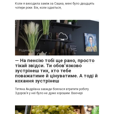
Коли я виходила заміж за Сашка, мені було двадцять
чотири роки. Вік, коли здається,
Родинні історії
0
— На пенсію тобі ще рано, просто
тікай звідси. Ти обов’язково
зустрінеш тих, хто тебе
поважатиме й цінуватиме. А тоді й
кохання зустрінеш
Тетяна Андріївна завжди боялася втратити роботу.
Здоров’я у неї було не дуже хорошим. Ввечері