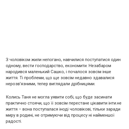
З чоловіком жили непогано, навчилися поступатися один
одному, вести господарство, економити. Незабаром
народився маленький Сашко, і почалося зовсім інше
життя. Ті проблеми, що ще зовсім недавно здавалися
нерозв’язними, тепер виглядали дрібницями.
Колись Таня не могла уявити собі, що буде засинати
практично стоячи, що її зовсім перестане цікавити інти.не
життя – вона поступалася іноді чоловікові, тільки заради
миру в родині, не отримуючи від процесу ні найменшої
радості.