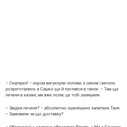
– Сюрприз! – хором вигукнули чоловік з сином і весело
розреготалися, а Сашко ще й пустився в танок. – Там ще
печеня в казані, ми вже поїли, це тобі залишили.
– Звідки печеня? – абсолютно ошелешено запитала Таня.
– Замовили чи що доставку?
– Ображаєш! – удавано образився Віталік. – Ми з Сашком,