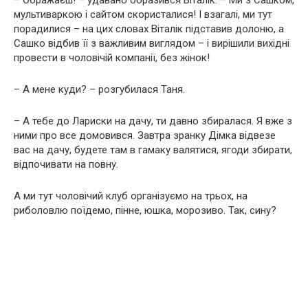
мультиваркою і сайтом скористалися! І взагалі, ми тут
порадилися – на цих словах Віталік підставив долоню, а
Сашко відбив її з важливим виглядом – і вирішили вихідні
провести в чоловічій компанії, без жінок!
– А мене куди? – розгубилася Таня.
– А тебе до Лариски на дачу, ти давно збиралася. Я вже з
ними про все домовився. Завтра зранку Дімка відвезе
вас на дачу, будете там в гамаку валятися, ягоди збирати,
відпочивати на повну.
А ми тут чоловічий клуб організуємо на трьох, на
риболовлю поїдемо, пінне, юшка, морозиво. Так, сину?