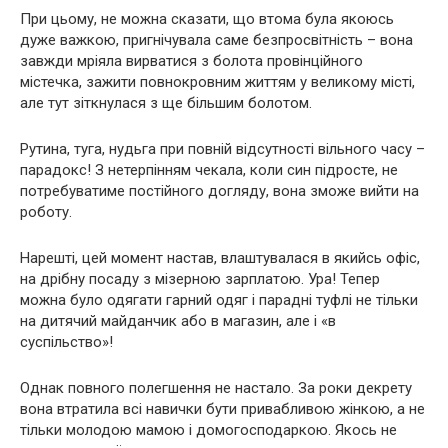
При цьому, не можна сказати, що втома була якоюсь
дуже важкою, пригнічувала саме безпросвітність – вона
завжди мріяла вирватися з болота провінційного
містечка, зажити повнокровним життям у великому місті,
але тут зіткнулася з ще більшим болотом.
Рутина, туга, нудьга при повній відсутності вільного часу –
парадокс! З нетерпінням чекала, коли син підросте, не
потребуватиме постійного догляду, вона зможе вийти на
роботу.
Нарешті, цей момент настав, влаштувалася в якийсь офіс,
на дрібну посаду з мізерною зарплатою. Ура! Тепер
можна було одягати гарний одяг і парадні туфлі не тільки
на дитячий майданчик або в магазин, але і «в
суспільство»!
Однак повного полегшення не настало. За роки декрету
вона втратила всі навички бути привабливою жінкою, а не
тільки молодою мамою і домогосподаркою. Якось не