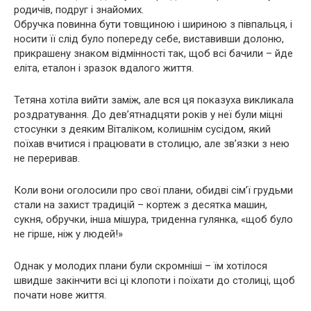
родичів, подруг і знайомих.
Обручка повинна бути товщиною і шириною з півпальця, і
носити її слід було попереду себе, виставивши долоню,
прикрашену знаком відмінності так, щоб всі бачили – йде
еліта, еталон і зразок вдалого життя.
Тетяна хотіла вийти заміж, але вся ця показуха викликала
роздратування. До дев’ятнадцяти років у неї були міцні
стосунки з деяким Віталіком, колишнім сусідом, який
поїхав вчитися і працювати в столицю, але зв’язки з нею
не переривав.
Коли вони оголосили про свої плани, обидві сім’ї грудьми
стали на захист традицій – кортеж з десятка машин,
сукня, обручки, інша мішура, триденна гулянка, «щоб було
не гірше, ніж у людей!»
Однак у молодих плани були скромніші – їм хотілося
швидше закінчити всі ці клопоти і поїхати до столиці, щоб
почати нове життя.