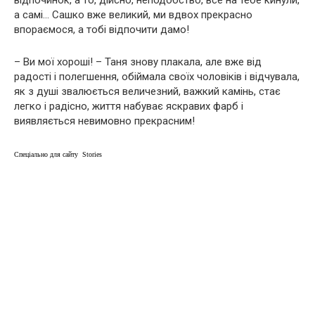
а самі… Сашко вже великий, ми вдвох прекрасно
впораємося, а тобі відпочити дамо!
– Ви мої хороші! – Таня знову плакала, але вже від
радості і полегшення, обіймала своїх чоловіків і відчувала,
як з душі звалюється величезний, важкий камінь, стає
легко і радісно, життя набуває яскравих фарб і
виявляється невимовно прекрасним!
Спеціально для сайту Stories