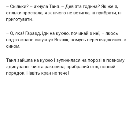
– Скільки? – ахнула Таня. – Дев’ята година? Як же я,
стільки проспала, я ж нічого не встигла, ні прибрати, ні
приготувати…
– О, яка! Гаразд, іди на кухню, починай з неї, – якось
надто жваво вигукнув Віталік, чомусь переглядаючись з
сином.
Таня зайшла на кухню і зупинилася на порозі в повному
здивуванні: чиста раковина, прибраний стіл, повний
порядок. Навіть кран не тече!