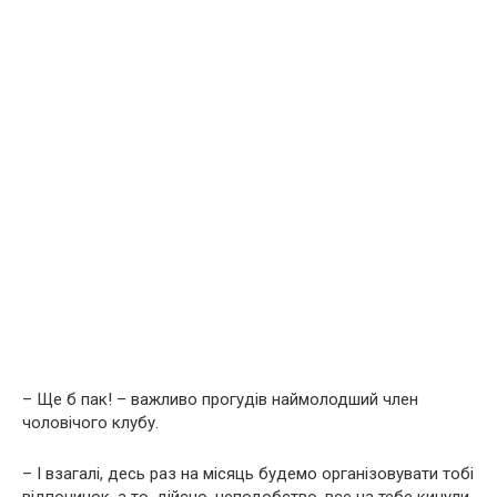
– Ще б пак! – важливо прогудів наймолодший член
чоловічого клубу.
– І взагалі, десь раз на місяць будемо організовувати тобі
відпочинок, а то, дійсно, неподобство, все на тебе кинули,