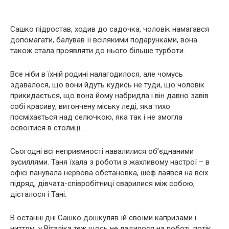
Сашко підростав, ходив до садочка, чоловік намагався
допомагати, балував її всілякими подарунками, вона
також стала проявляти до нього більше турботи.
Все ніби в їхній родині налагодилося, але чомусь
здавалося, що вони йдуть кудись не туди, що чоловік
прикидається, що вона йому набридла і він давно завів
собі красиву, витончену міську леді, яка тихо
посміхається над селючкою, яка так і не змогла
освоїтися в столиці…
Сьогодні всі неприємності навалилися об’єднаними
зусиллями. Таня їхала з роботи в жахливому настрої – в
офісі панувала нервова обстановка, шеф лаявся на всіх
підряд, дівчата-співробітниці сварилися між собою,
дісталося і Тані.
В останні дні Сашко дошкуляв їй своїми капризами і
ниттям, у Віталіка теж щось не ладилося на роботі, потік