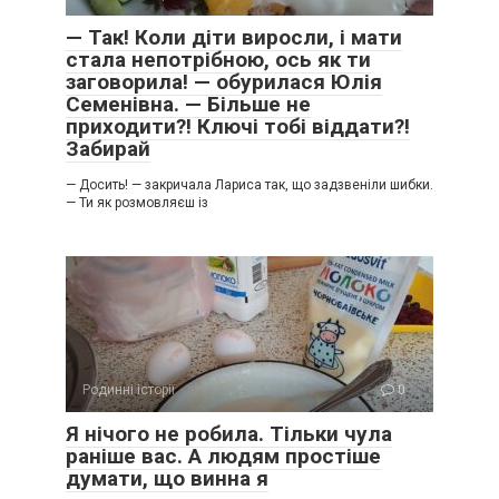
— Так! Коли діти виросли, і мати
стала непотрібною, ось як ти
заговорила! — обурилася Юлія
Семенівна. — Більше не
приходити?! Ключі тобі віддати?!
Забирай
— Досить! — закричала Лариса так, що задзвеніли шибки.
— Ти як розмовляєш із
Родинні історії
0
Я нічого не робила. Тільки чула
раніше вас. А людям простіше
думати, що винна я