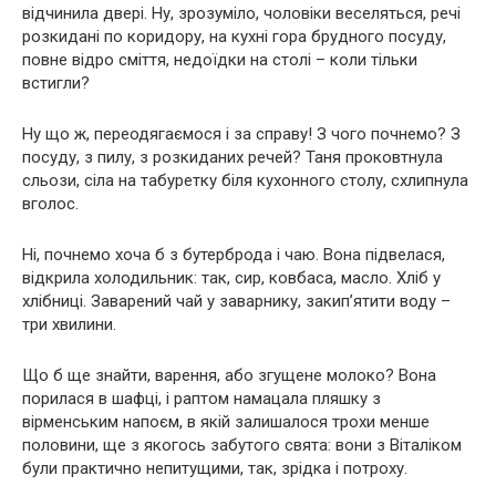
відчинила двері. Ну, зрозуміло, чоловіки веселяться, речі
розкидані по коридору, на кухні гора брудного посуду,
повне відро сміття, недоїдки на столі – коли тільки
встигли?
Ну що ж, переодягаємося і за справу! З чого почнемо? З
посуду, з пилу, з розкиданих речей? Таня проковтнула
сльози, сіла на табуретку біля кухонного столу, схлипнула
вголос.
Ні, почнемо хоча б з бутерброда і чаю. Вона підвелася,
відкрила холодильник: так, сир, ковбаса, масло. Хліб у
хлібниці. Заварений чай у заварнику, закип’ятити воду –
три хвилини.
Що б ще знайти, варення, або згущене молоко? Вона
порилася в шафці, і раптом намацала пляшку з
вірменським напоєм, в якій залишалося трохи менше
половини, ще з якогось забутого свята: вони з Віталіком
були практично непитущими, так, зрідка і потроху.