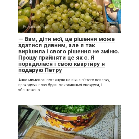
Родинні історії
0
— Вам, діти мої, це рішення може
здатися дивним, але я так
вирішила і свого рішення не зміню.
Прошу прийняти це як є. Я
порадилася і свою квартиру я
подарую Петру
Анна мимоволі поглянула на вікна п’ятого поверху,
проходячи повз будинок колишньої свекрухи, і
збентежено