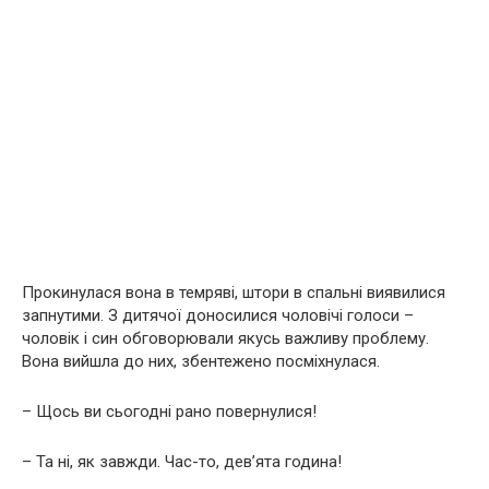
Прокинулася вона в темряві, штори в спальні виявилися
запнутими. З дитячої доносилися чоловічі голоси –
чоловік і син обговорювали якусь важливу проблему.
Вона вийшла до них, збентежено посміхнулася.
– Щось ви сьогодні рано повернулися!
– Та ні, як завжди. Час-то, дев’ята година!