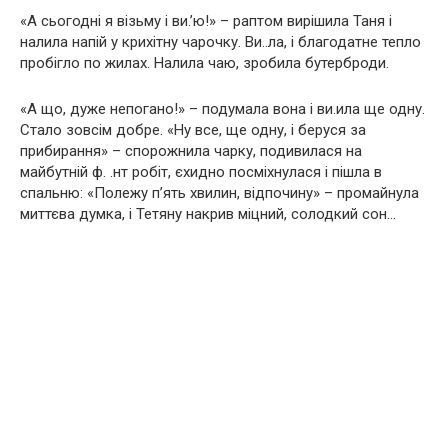
«А сьогодні я візьму і ви.’ю!» – раптом вирішила Таня і
налила напій у крихітну чарочку. Ви..ла, і благодатне тепло
пробігло по жилах. Налила чаю, зробила бутерброди.
«А що, дуже непогано!» – подумала вона і ви.ила ще одну.
Стало зовсім добре. «Ну все, ще одну, і беруся за
прибирання» – спорожнила чарку, подивилася на
майбутній ф. .нт робіт, єхидно посміхнулася і пішла в
спальню: «Полежу п’ять хвилин, відпочину» – промайнула
миттєва думка, і Тетяну накрив міцний, солодкий сон…