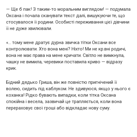
— Ще б пак! З таким-то моральним виглядом! — подумала
Оксана і почала сканувати текст далі, вишукуючи те, що
стосувалося її родини. Особисті переживання цієї дівчини
її не дуже хвилювали.
«… тому мене дратує дурна звичка тітки Оксани все
контролювати. Хто вона мені? Ніхто! Ми не кр.вні родичі,
вона не має права на мене кричати. Світло не вимкнула,
чашку не вимила, черевики поставила криво — відразу
крик.
Бідний дядько Гриша, він же повністю пригнічений її
волею, сидить під каблуком. Не здивуюся, якщо у нього є
коханка! Рідко бувають випадки, коли тітка Оксана
спокійна і весела, зазвичай це трапляється, коли вона
перераховує свої гроші або відкладає нову суму.