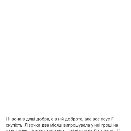
Ні, вона в душі добра, є в ній доброта, але все псує її
скупість. Лізочка два місяці випрошувала у неї гроші на