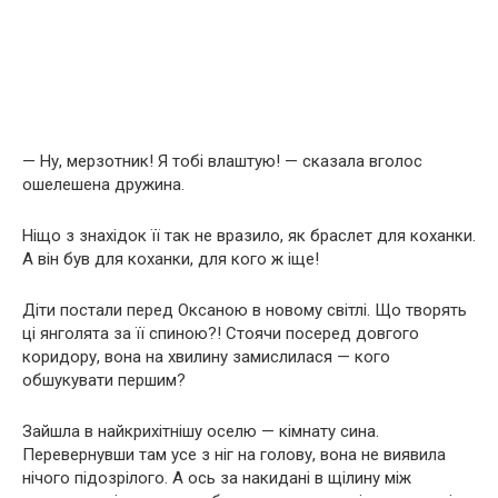
— Ну, мерзотник! Я тобі влаштую! — сказала вголос
ошелешена дружина.
Ніщо з знахідок її так не вразило, як браслет для коханки.
А він був для коханки, для кого ж іще!
Діти постали перед Оксаною в новому світлі. Що творять
ці янголята за її спиною?! Стоячи посеред довгого
коридору, вона на хвилину замислилася — кого
обшукувати першим?
Зайшла в найкрихітнішу оселю — кімнату сина.
Перевернувши там усе з ніг на голову, вона не виявила
нічого підозрілого. А ось за накидані в щілину між