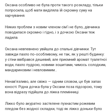
Оксана особливо не була проти такого розкладу, тільки
попросила, щоб мати виділяла їй скромну суму на
харчування.
Ніяких проблем з новим членом сім’ї не було, дівчинка
поводилася скромно і гідно, і з дочкою Оксани теж
ладила.
Оксана невпевнено увійшла до спальні дівчинки. Тут
завжди пахло по-особливому, не так, як у решті будинку:
у стіни ввібрався дешевий, але приємний аромат туалетної
води, пахло пудрою, новими зошитами, чимось солодким,
мандариновим і невловимим…
Ненав’язливо, але свіжо — одним словом, це був запах
юності. Рідна дочка була у Оксани поза підозрою, тому
вона відразу підійшла до ліжка племінниці.
Ліжко було акуратно застелене пухнастим рожевим
пледом без жодної складки, тоді як ліжко доньки було