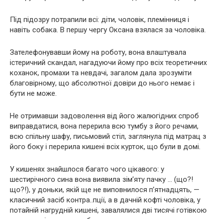
Під підозру потрапили всі: діти, чоловік, племінниця і
навіть собака. В першу чергу Оксана взялася за чоловіка.
Зателефонувавши йому на роботу, вона влаштувала
істеричний скандал, нагадуючи йому про всіх теоретичних
коханок, промахи та невдачі, загалом дала зрозуміти
благовірному, що абсолютної довіри до нього немає і
бути не може.
Не отримавши задоволення від його жалюгідних спроб
виправдатися, вона перерила всю тумбу з його речами,
всю спільну шафу, письмовий стіл, заглянула під матрац з
його боку і перерила кишені всіх курток, що були в домі.
У кишенях знайшлося багато чого цікавого: у
шестирічного сина вона виявила зім’яту пачку … (що?!
що?!), у доньки, якій ще не виповнилося п’ятнадцять, —
класичний засіб контра..пції, а в дачній кофті чоловіка, у
потайній нагрудній кишені, завалялися дві тисячі готівкою