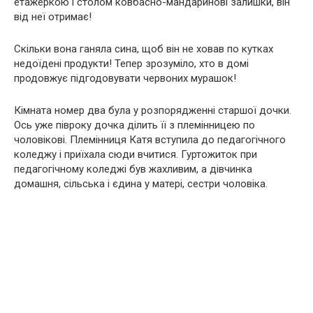
етажеркою і столом ковбасно-мандаринові залишки, він
від неї отримає!
Скільки вона ганяла сина, щоб він не ховав по кутках
недоїдені продукти! Тепер зрозуміло, хто в домі
продовжує підгодовувати червоних мурашок!
Кімната номер два була у розпорядженні старшої дочки.
Ось уже півроку дочка ділить її з племінницею по
чоловікові. Племінниця Катя вступила до педагогічного
коледжу і приїхала сюди вчитися. Гуртожиток при
педагогічному коледжі був жахливим, а дівчинка
домашня, сільська і єдина у матері, сестри чоловіка.