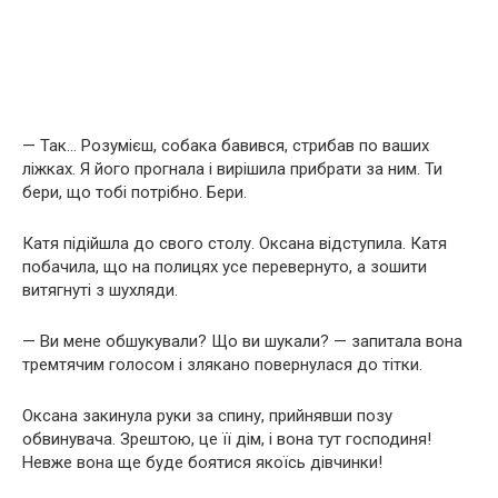
— Так… Розумієш, собака бавився, стрибав по ваших
ліжках. Я його прогнала і вирішила прибрати за ним. Ти
бери, що тобі потрібно. Бери.
Катя підійшла до свого столу. Оксана відступила. Катя
побачила, що на полицях усе перевернуто, а зошити
витягнуті з шухляди.
— Ви мене обшукували? Що ви шукали? — запитала вона
тремтячим голосом і злякано повернулася до тітки.
Оксана закинула руки за спину, прийнявши позу
обвинувача. Зрештою, це її дім, і вона тут господиня!
Невже вона ще буде боятися якоїсь дівчинки!