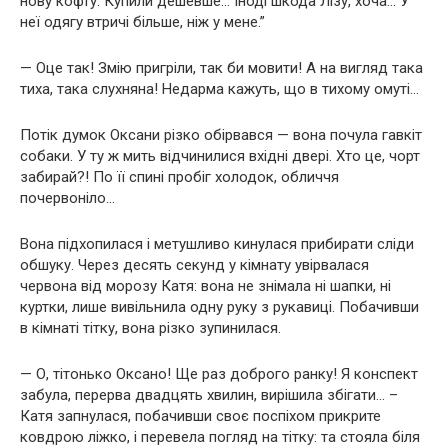
нову кофту. Купили дешевше… Іноді шкода Лізу, хоча… У
неї одягу втричі більше, ніж у мене.”
— Оце так! Змію пригріли, так би мовити! А на вигляд така
тиха, така слухняна! Недарма кажуть, що в тихому омуті…
Потік думок Оксани різко обірвався — вона почула гавкіт
собаки. У ту ж мить відчинилися вхідні двері. Хто це, чорт
забирай?! По її спині пробіг холодок, обличчя
почервоніло…
Вона підхопилася і метушливо кинулася прибирати сліди
обшуку. Через десять секунд у кімнату увірвалася
червона від морозу Катя: вона не знімала ні шапки, ні
куртки, лише вивільнила одну руку з рукавиці. Побачивши
в кімнаті тітку, вона різко зупинилася.
— О, тітонько Оксано! Ще раз доброго ранку! Я конспект
забула, перерва двадцять хвилин, вирішила збігати… –
Катя запнулася, побачивши своє поспіхом прикрите
ковдрою ліжко, і перевела погляд на тітку: та стояла біля