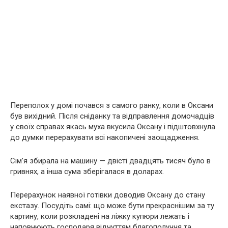
Переполох у домі почався з самого ранку, коли в Оксани
був вихідний. Після сніданку та відправлення домочадців
у своїх справах якась муха вкусила Оксану і підштовхнула
до думки перерахувати всі накопичені заощадження.
Сім’я збирала на машину — двісті двадцять тисяч було в
гривнях, а інша сума зберігалася в доларах.
Перерахунок наявної готівки доводив Оксану до стану
екстазу. Посудіть самі: що може бути прекраснішим за ту
картину, коли розкладені на ліжку купюри лежать і
наповнюють господаря відчуттям благополуччя та