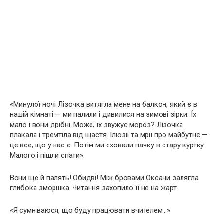
«Минулої ночі Лізочка витягла мене на балкон, який є в
нашій кімнаті — ми палили і дивилися на зимові зірки. Їх
мало і вони дрібні. Може, їх звужує мороз? Лізочка
плакала і тремтіла від щастя. Ілюзії та мрії про майбутнє —
це все, що у нас є. Потім ми сховали пачку в стару куртку
Малого і пішли спати».
Вони ще й палять! Обидві! Між бровами Оксани залягла
глибока зморшка. Читання захопило її не на жарт.
«Я сумніваюся, що буду працювати вчителем…»