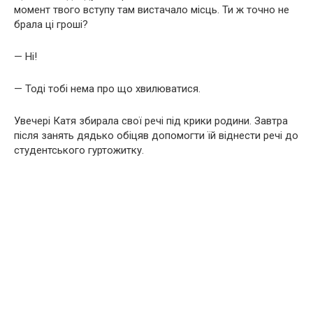
момент твого вступу там вистачало місць. Ти ж точно не
брала ці гроші?
— Ні!
— Тоді тобі нема про що хвилюватися.
Увечері Катя збирала свої речі під крики родини. Завтра
після занять дядько обіцяв допомогти їй віднести речі до
студентського гуртожитку.