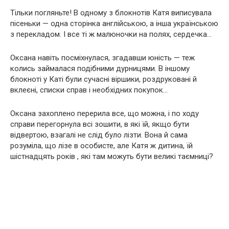
Тільки погляньте! В одному з блокнотів Катя виписувала
пісеньки — одна сторінка англійською, а інша українською
з перекладом. І все ті ж малюночки на полях, сердечка…
Оксана навіть посміхнулася, згадавши юність — теж
колись займалася подібними дурницями. В іншому
блокноті у Каті були сучасні віршики, роздруковані й
вклеєні, списки справ і необхідних покупок…
Оксана захоплено перерила все, що можна, і по ходу
справи перегорнула всі зошити, в які їй, якщо бути
відвертою, взагалі не слід було лізти. Вона й сама
розуміла, що лізе в особисте, але Катя ж дитина, їй
шістнадцять років , які там можуть бути великі таємниці?