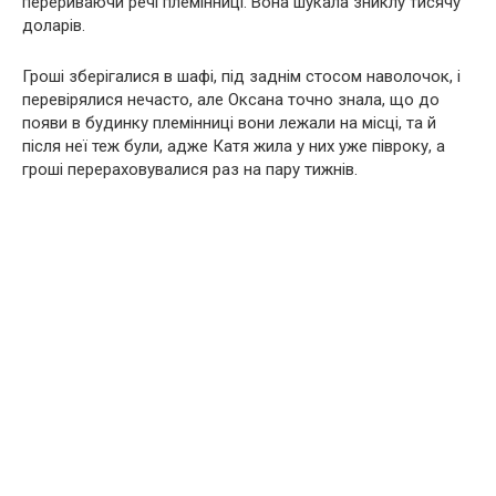
перериваючи речі племінниці. Вона шукала зниклу тисячу
доларів.
Гроші зберігалися в шафі, під заднім стосом наволочок, і
перевірялися нечасто, але Оксана точно знала, що до
появи в будинку племінниці вони лежали на місці, та й
після неї теж були, адже Катя жила у них уже півроку, а
гроші перераховувалися раз на пару тижнів.