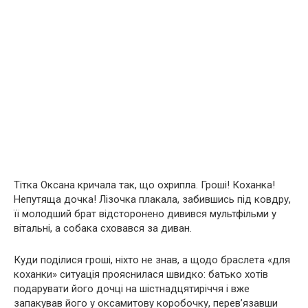
Тітка Оксана кричала так, що охрипла. Гроші! Коханка!
Непутяща дочка! Лізочка плакала, забившись під ковдру,
її молодший брат відсторонено дивився мультфільми у
вітальні, а собака сховався за диван.
Куди поділися гроші, ніхто не знав, а щодо браслета «для
коханки» ситуація прояснилася швидко: батько хотів
подарувати його дочці на шістнадцятиріччя і вже
запакував його у оксамитову коробочку, перев’язавши