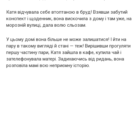
Катя відчувала себе втоптаною в бруд! Взявши забутий
конспект і щоденник, вона вискочила з дому і там уже, на
морозній вулиці, дала волю сльозам.
У цьому домі вона більше не може залишатися! І йти на
пару в такому вигляді й стані — теж! Вирішивши прогуляти
першу частину пари, Катя зайшла в кафе, купила чай і
зателефонувала матері. Задихаючись від ридань, вона
розповіла мамі всю неприємну історію.