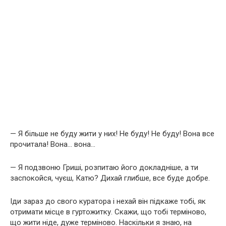
— Я більше не буду жити у них! Не буду! Не буду! Вона все
прочитала! Вона… вона…
— Я подзвоню Гриші, розпитаю його докладніше, а ти
заспокойся, чуєш, Катю? Дихай глибше, все буде добре.
Іди зараз до свого куратора і нехай він підкаже тобі, як
отримати місце в гуртожитку. Скажи, що тобі терміново,
що жити ніде, дуже терміново. Наскільки я знаю, на