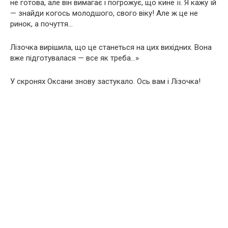
не готова, але він вимагає і погрожує, що кине її. Я кажу їй
— знайди когось молодшого, свого віку! Але ж це не
ринок, а почуття…
Лізочка вирішила, що це станеться на цих вихідних. Вона
вже підготувалася — все як треба…»
У скронях Оксани знову застукало. Ось вам і Лізочка!