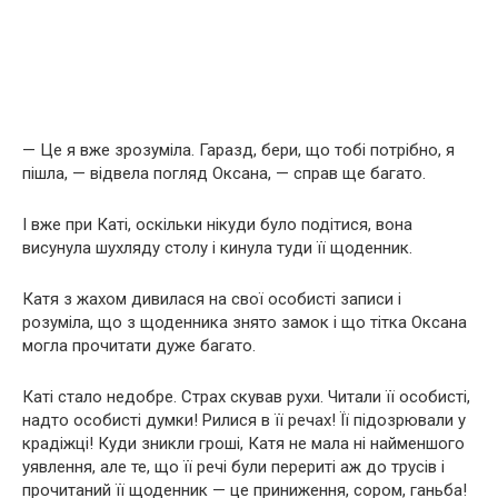
— Це я вже зрозуміла. Гаразд, бери, що тобі потрібно, я
пішла, — відвела погляд Оксана, — справ ще багато.
І вже при Каті, оскільки нікуди було подітися, вона
висунула шухляду столу і кинула туди її щоденник.
Катя з жахом дивилася на свої особисті записи і
розуміла, що з щоденника знято замок і що тітка Оксана
могла прочитати дуже багато.
Каті стало недобре. Страх скував рухи. Читали її особисті,
надто особисті думки! Рилися в її речах! Її підозрювали у
крадіжці! Куди зникли гроші, Катя не мала ні найменшого
уявлення, але те, що її речі були перериті аж до трусів і
прочитаний її щоденник — це приниження, сором, ганьба!