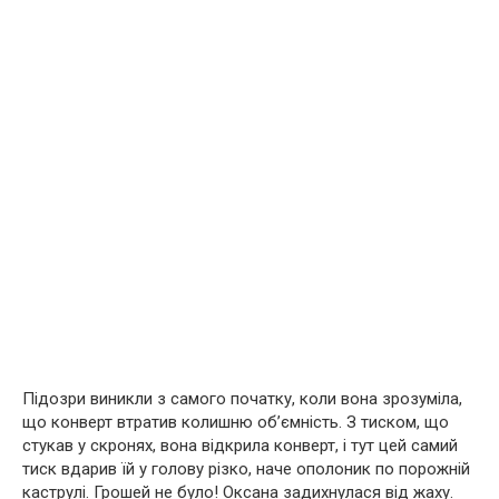
Підозри виникли з самого початку, коли вона зрозуміла,
що конверт втратив колишню об’ємність. З тиском, що
стукав у скронях, вона відкрила конверт, і тут цей самий
тиск вдарив їй у голову різко, наче ополоник по порожній
каструлі. Грошей не було! Оксана задихнулася від жаху.