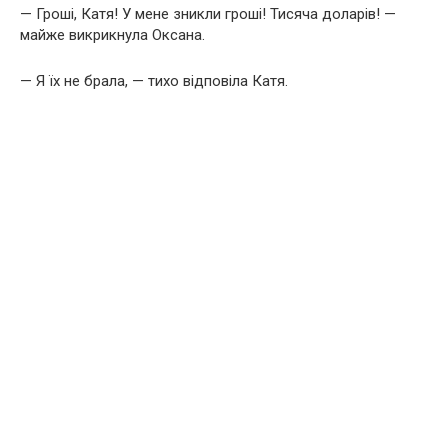
— Гроші, Катя! У мене зникли гроші! Тисяча доларів! —
майже викрикнула Оксана.
— Я їх не брала, — тихо відповіла Катя.