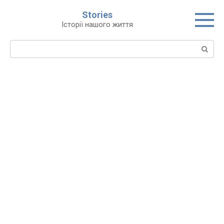
Перейти
Stories
до
Історії нашого життя
вмісту
Пошук: