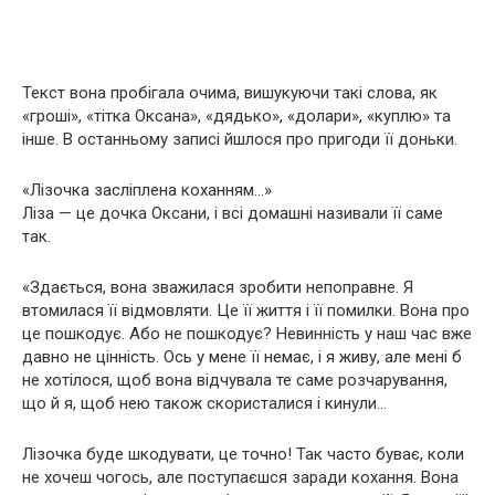
Текст вона пробігала очима, вишукуючи такі слова, як
«гроші», «тітка Оксана», «дядько», «долари», «куплю» та
інше. В останньому записі йшлося про пригоди її доньки.
«Лізочка засліплена коханням…»
Ліза — це дочка Оксани, і всі домашні називали її саме
так.
«Здається, вона зважилася зробити непоправне. Я
втомилася її відмовляти. Це її життя і її помилки. Вона про
це пошкодує. Або не пошкодує? Невинність у наш час вже
давно не цінність. Ось у мене її немає, і я живу, але мені б
не хотілося, щоб вона відчувала те саме розчарування,
що й я, щоб нею також скористалися і кинули…
Лізочка буде шкодувати, це точно! Так часто буває, коли
не хочеш чогось, але поступаєшся заради кохання. Вона