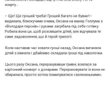
азарту…
– Ще! Ще грошей треба! Грошей багато не буває!—
видихала, блискучими очима, Оксана на манер Голлума з
«Володаря перснів» і руками загрібала під себе готівку.
Робила вона це, щоб розсмішити дітей, але відчувала те
саме задоволення, що й герой трилогії.
Коли наставав час ховати гроші назад, Оксана виганяла
дітей з кімнати і дбайливо складала гроші під наволочки.
Цього разу Оксана, перерахувавши гривні, взялася за
картонний конверт з доларами. Перераховувати їх вона не
збиралася, просто хотіла помилуватися «зелененькими».