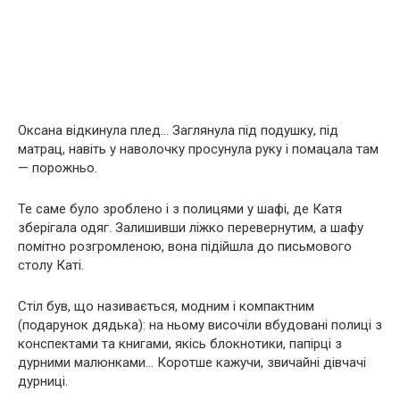
Оксана відкинула плед… Заглянула під подушку, під
матрац, навіть у наволочку просунула руку і помацала там
— порожньо.
Те саме було зроблено і з полицями у шафі, де Катя
зберігала одяг. Залишивши ліжко перевернутим, а шафу
помітно розгромленою, вона підійшла до письмового
столу Каті.
Стіл був, що називається, модним і компактним
(подарунок дядька): на ньому височіли вбудовані полиці з
конспектами та книгами, якісь блокнотики, папірці з
дурними малюнками… Коротше кажучи, звичайні дівчачі
дурниці.