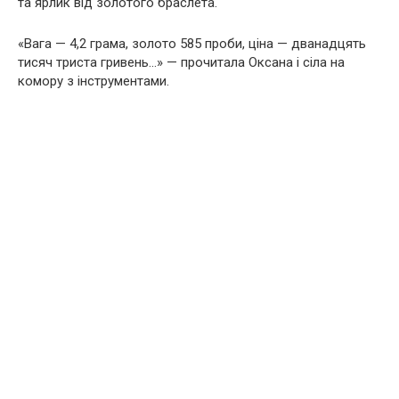
та ярлик від золотого браслета.
«Вага — 4,2 грама, золото 585 проби, ціна — дванадцять
тисяч триста гривень…» — прочитала Оксана і сіла на
комору з інструментами.