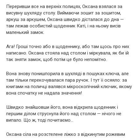
Переривши все на верхніх полицях, Оксана взялася за
висувну шухляду столу. Виймаючи зошит за зошитом,
аркуш за аркушем, Оксана швидко дісталася до дна —
там лежав особистий щоденник Каті, і на ньому висів
маленький замок.
Ага! Гроші точно або в щоденнику, або там щось про них
написано. Оксана стояла над столом і міркувала, як би їй
так зняти замок, щоб потім це було непомітно.
Вона знову понишпорила в шухляді в пошуках ключа, але
там тільки перекочувалася пара ручок. І тут її осяяло: за
книгами на поличці валявся мікроскопічний ключик, якому
вона спочатку не надала значення!
Швидко знайшовши його, вона відкрила щоденник і
першим ділом струснула його над столом — нічого не
випало. Що ж, тоді почитаємо…
Оксана сіла на розстелене ліжко з відкинутим рожевим