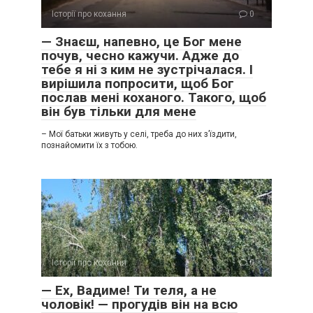
Історії про кохання
0
— Знаєш, напевно, це Бог мене
почув, чесно кажучи. Адже до
тебе я ні з ким не зустрічалася. І
вирішила попросити, щоб Бог
послав мені коханого. Такого, щоб
він був тільки для мене
– Мої батьки живуть у селі, треба до них з’їздити,
познайомити їх з тобою.
Історії про кохання
0
— Ех, Вадиме! Ти теля, а не
чоловік! — прогудів він на всю