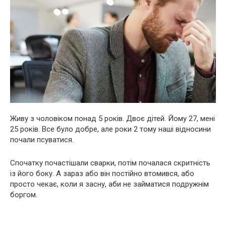
Живу з чоловіком понад 5 років. Двоє дітей. Йому 27, мені
25 років. Все було добре, але роки 2 тому наші відносини
почали псуватися.
Спочатку почастішали сварки, потім почалася скритність
із його боку. А зараз або він постійно втомився, або
просто чекає, коли я засну, аби не займатися подружнім
боргом.