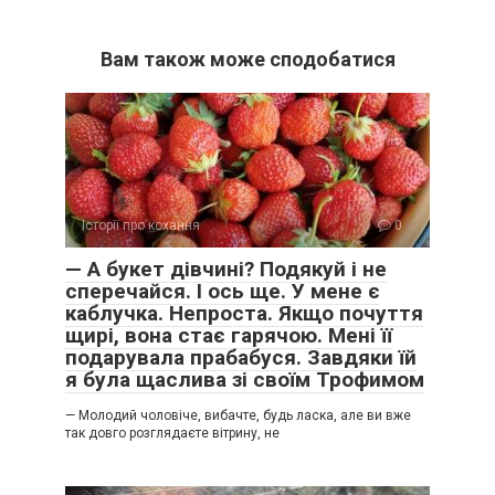
Вам також може сподобатися
Історії про кохання
0
— А букет дівчині? Подякуй і не
сперечайся. І ось ще. У мене є
каблучка. Непроста. Якщо почуття
щирі, вона стає гарячою. Мені її
подарувала прабабуся. Завдяки їй
я була щаслива зі своїм Трофимом
— Молодий чоловіче, вибачте, будь ласка, але ви вже
так довго розглядаєте вітрину, не