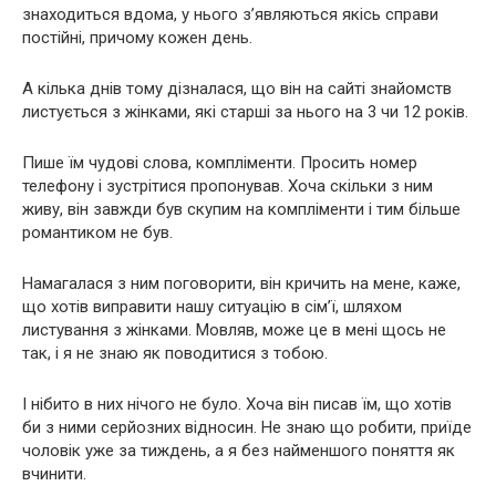
знаходиться вдома, у нього з’являються якісь справи
постійні, причому кожен день.
А кілька днів тому дізналася, що він на сайті знайомств
листується з жінками, які старші за нього на 3 чи 12 років.
Пише їм чудові слова, компліменти. Просить номер
телефону і зустрітися пропонував. Хоча скільки з ним
живу, він завжди був скупим на компліменти і тим більше
романтиком не був.
Намагалася з ним поговорити, він кричить на мене, каже,
що хотів виправити нашу ситуацію в сім’ї, шляхом
листування з жінками. Мовляв, може це в мені щось не
так, і я не знаю як поводитися з тобою.
І нібито в них нічого не було. Хоча він писав їм, що хотів
би з ними серйозних відносин. Не знаю що робити, приїде
чоловік уже за тиждень, а я без найменшого поняття як
вчинити.