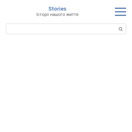
Перейти
Stories
до
Історії нашого життя
вмісту
Пошук: