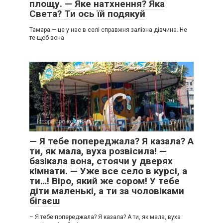
площу. — Яке натхнення? Яка
Света? Ти ось їй подякуй
Тамара — це у нас в селі справжня залізна дівчина. Не
те щоб вона
Історії про кохання
0
— Я тебе попереджала? Я казала? А
ти, як мала, вуха розвісила! —
базікала вона, стоячи у дверях
кімнати. — Уже все село в курсі, а
ти…! Віро, який же сором! У тебе
діти маленькі, а ти за чоловіками
бігаєш
– Я тебе попереджала? Я казала? А ти, як мала, вуха