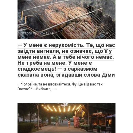
Історії про кохання
0
​— У мене є нерухомість. Те, що нас
звідти вигнали, не означає, що її у
мене немає. А в тебе нічого немає.
Не треба на мене. У мене є
спадкоємець! — з сарказмом
сказала вона, згадавши слова Діми
​— Чоловіче, та не штовхайтеся. Фу. Це від вас так
“пахне”? ​— Вибачте, —