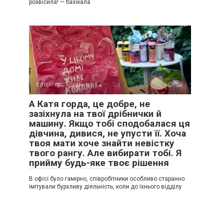
розвісила! — базікала
Історії про кохання
0
А Катя горда, це добре, не
зазіхнула на твої дрібнички й
машину. Якщо тобі сподобалася ця
дівчина, дивися, не упусти її. Хоча
твоя мати хоче знайти невістку
твого рангу. Але вибирати тобі. Я
прийму будь-яке твоє рішення
В офісі було гамірно, співробітники особливо старанно
імітували бурхливу діяльність, коли до їхнього відділу