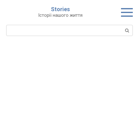
Перейти
Stories
до
Історії нашого життя
вмісту
Пошук: