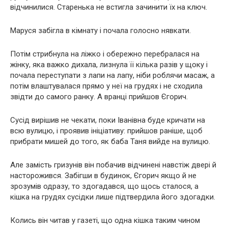
відчинилися. Старенька не встигла зачинити їх на ключ.
Маруся забігла в кімнату і почала голосно нявкати.
Потім стрибнула на ліжко і обережно перебралася на
жінку, яка важко дихала, лизнула її кілька разів у щоку і
почала переступати з лапи на лапу, ніби роблячи масаж, а
потім влаштувалася прямо у неї на грудях і не сходила
звідти до самого ранку. А вранці прийшов Єгорич.
Сусід вирішив не чекати, поки Іванівна буде кричати на
всю вулицю, і проявив ініціативу: прийшов раніше, щоб
прибрати мишей до того, як баба Таня вийде на вулицю.
Але замість гризунів він побачив відчинені навстіж двері й
насторожився. Забігши в будинок, Єгорич якщо й не
зрозумів одразу, то здогадався, що щось сталося, а
кішка на грудях сусідки лише підтвердила його здогадки.
Колись він читав у газеті, що одна кішка таким чином