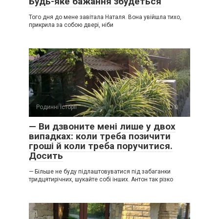
Будь-яке бажання збудеться
Того дня до мене завітала Наталя. Вона увійшла тихо,
прикрила за собою двері, ніби
Родинні історії
0
— Ви дзвоните мені лише у двох
випадках: коли треба позичити
гроші й коли треба поручитися.
Досить
— Більше не буду підлаштовуватися під забаганки
тридцятирічних, шукайте собі інших. Антон так різко