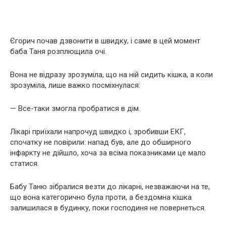
Єгорич почав дзвонити в швидку, і саме в цей момент
баба Таня розплющила очі.
Вона не відразу зрозуміла, що на ній сидить кішка, а коли
зрозуміла, лише важко посміхнулася:
— Все-таки змогла пробратися в дім.
Лікарі приїхали напрочуд швидко і, зробивши ЕКГ,
спочатку не повірили: напад був, але до обширного
інфаркту не дійшло, хоча за всіма показниками це мало
статися.
Бабу Таню зібралися везти до лікарні, незважаючи на те,
що вона категорично була проти, а бездомна кішка
залишилася в будинку, поки господиня не повернеться.