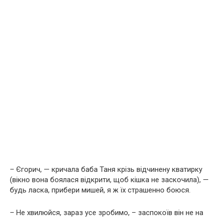
– Єгорич, — кричала баба Таня крізь відчинену кватирку
(вікно вона боялася відкрити, щоб кішка не заскочила), —
будь ласка, прибери мишей, я ж їх страшенно боюся.
– Не хвилюйся, зараз усе зробимо, – заспокоїв він не на