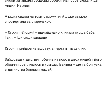
унісон загавкали сусідські собаки. На порозі лежали дві
мишки. Не живі.
А кішка сиділа на тому самому пні й дуже уважно
спостерігала за старенькою.
– Єгорич! Єгорич! – відчайдушно кликала сусіда баба
Таня. – Іди сюди швидше.
Єгорич прийшов не відразу, а через п’ять хвилин.
Зайшовши у двір, він побачив на порозі двох мишей, і його
обличчя розпливлося в усмішці: Іванівна – ще та боягузка,
з дитинства боялася мишей.