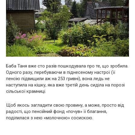
Баба Таня вже сто разів пошкодувала про те, що зробила.
Одного разу, перебуваючи в піднесеному настрої (її
пенсію підвищили аж на 253 гривні), вона ледь не
наступила на кішку, яка вже третій день сиділа на порозі
сільської крамниці.
Щоб якось загладити свою провину, а може, просто від
радості, що пенсійний фонд «почув» її благання,
поділилася з нею «молочною» сосискою.