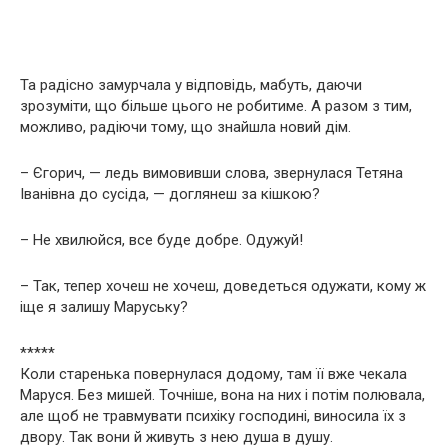
Та радісно замурчала у відповідь, мабуть, даючи
зрозуміти, що більше цього не робитиме. А разом з тим,
можливо, радіючи тому, що знайшла новий дім.
– Єгорич, — ледь вимовивши слова, звернулася Тетяна
Іванівна до сусіда, — доглянеш за кішкою?
– Не хвилюйся, все буде добре. Одужуй!
– Так, тепер хочеш не хочеш, доведеться одужати, кому ж
іще я залишу Маруську?
*****
Коли старенька повернулася додому, там її вже чекала
Маруся. Без мишей. Точніше, вона на них і потім полювала,
але щоб не травмувати психіку господині, виносила їх з
двору. Так вони й живуть з нею душа в душу.