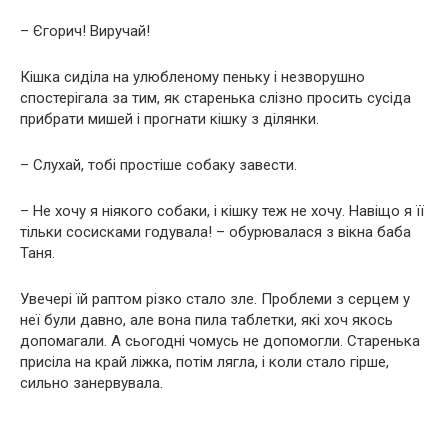
– Єгорич! Виручай!
Кішка сиділа на улюбленому пеньку і незворушно
спостерігала за тим, як старенька слізно просить сусіда
прибрати мишей і прогнати кішку з ділянки.
– Слухай, тобі простіше собаку завести.
– Не хочу я ніякого собаки, і кішку теж не хочу. Навіщо я її
тільки сосисками годувала! – обурювалася з вікна баба
Таня.
Увечері їй раптом різко стало зле. Проблеми з серцем у
неї були давно, але вона пила таблетки, які хоч якось
допомагали. А сьогодні чомусь не допомогли. Старенька
присіла на край ліжка, потім лягла, і коли стало гірше,
сильно занервувала.