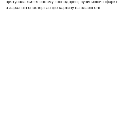
врятувала життя своєму господареві, зупинивши інфаркт,
а зараз він спостерігав цю картину на власні очі.