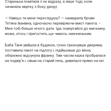
Старенька помітила її не відразу, а лише тоді, коли
зачиняла хвіртку з боку двору:
— Навіщо ти мене переслідуєш? — нахмурила брови
Тетяна Іванівна, одночасно перевіряючи вміст пакета. –
Мені тобі більше нічого дати. Іди, повертайся до магазину,
може, хтось і пригостить ще чимось смачненьким.
Баба Таня увійшла в будинок, гучно грюкнувши дверима,
поставила пакет на підлогу і, підійшовши до вікна,
обережно відсунула фіранку. Тим часом кішка пробралася
на подвір’я і, сівши на старий пень, дивилася прямо на неї.