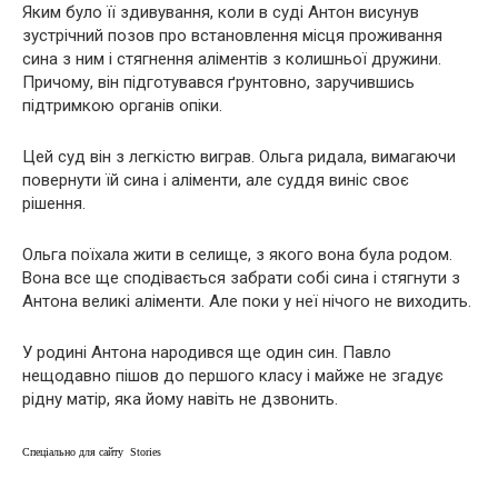
Яким було її здивування, коли в суді Антон висунув
зустрічний позов про встановлення місця проживання
сина з ним і стягнення аліментів з колишньої дружини.
Причому, він підготувався ґрунтовно, заручившись
підтримкою органів опіки.
Цей суд він з легкістю виграв. Ольга ридала, вимагаючи
повернути їй сина і аліменти, але суддя виніс своє
рішення.
Ольга поїхала жити в селище, з якого вона була родом.
Вона все ще сподівається забрати собі сина і стягнути з
Антона великі аліменти. Але поки у неї нічого не виходить.
У родині Антона народився ще один син. Павло
нещодавно пішов до першого класу і майже не згадує
рідну матір, яка йому навіть не дзвонить.
Спеціально для сайту Stories