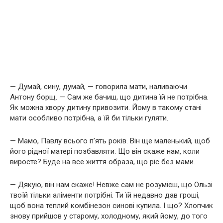
— Думай, сину, думай, — говорила мати, наливаючи
Антону борщ. — Сам же бачиш, що дитина їй не потрібна.
Як можна хвору дитину привозити. Йому в такому стані
мати особливо потрібна, а їй би тільки гуляти.
— Мамо, Павлу всього п’ять років. Він ще маленький, щоб
його рідної матері позбавляти. Що він скаже нам, коли
виросте? Буде на все життя образа, що ріс без мами.
— Дякую, він нам скаже! Невже сам не розумієш, що Ользі
твоїй тільки аліменти потрібні. Ти їй недавно дав гроші,
щоб вона теплий комбінезон синові купила. І що? Хлопчик
знову прийшов у старому, холодному, який йому, до того