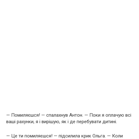
— Помиляєшся! — спалахнув Антон. — Поки я оплачую всі
ваші рахунки, я і вирішую, як і де перебувати дитині.
— Це ти помиляєшся! — підсилила крик Ольга. — Коли