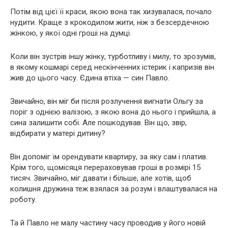
Потім від цієї її краси, якою вона так хизувалася, почало
нудити. Краще з крокодилом жити, ніж з безсердечною
жінкою, у якої одні гроші на думці.
Коли він зустрів іншу жінку, турботливу і милу, то зрозумів,
в якому кошмарі серед нескінченних істерик і капризів він
жив до цього часу. Єдина втіха — син Павло.
Звичайно, він міг би після розлучення вигнати Ольгу за
поріг з однією валізою, з якою вона до нього і прийшла, а
сина залишити собі. Але пошкодував. Він що, звір,
відбирати у матері дитину?
Він допоміг їм орендувати квартиру, за яку сам і платив.
Крім того, щомісяця перераховував гроші в розмірі 15
тисяч. Звичайно, міг давати і більше, але хотів, щоб
колишня дружина теж взялася за розум і влаштувалася на
роботу.
Та й Павло не малу частину часу проводив у його новій