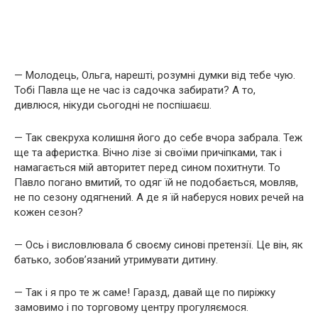
— Молодець, Ольга, нарешті, розумні думки від тебе чую.
Тобі Павла ще не час із садочка забирати? А то,
дивлюся, нікуди сьогодні не поспішаєш.
— Так свекруха колишня його до себе вчора забрала. Теж
ще та аферистка. Вічно лізе зі своїми причіпками, так і
намагається мій авторитет перед сином похитнути. То
Павло погано вмитий, то одяг їй не подобається, мовляв,
не по сезону одягнений. А де я їй наберуся нових речей на
кожен сезон?
— Ось і висловлювала б своєму синові претензії. Це він, як
батько, зобов’язаний утримувати дитину.
— Так і я про те ж саме! Гаразд, давай ще по пиріжку
замовимо і по торговому центру прогуляємося.