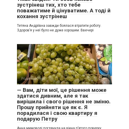
зустрінеш тих, хто тебе
поважатиме й цінуватиме. А тоді й
кохання зустрінеш
Тетяна Андріївна завжди боялася втратити роботу.
Здоров’я у неї було не дуже хорошим. Ввечері
Родинні історії
0
— Вам, діти мої, це рішення може
здатися дивним, але я так
вирішила і свого рішення не зміню.
Прошу прийняти це як є. Я
порадилася і свою квартиру я
подарую Петру
Анна мимоволі поглянула на вікна п’ятого поверху,