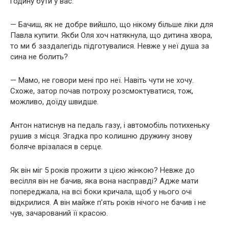
годину бути у вас.
— Бачиш, як не добре вийшло, що нікому більше ліки для
Павла купити. Якби Оля хоч натякнула, що дитина хвора,
то ми б заздалегідь підготувалися. Невже у неї душа за
сина не болить?
— Мамо, не говори мені про неї. Навіть чути не хочу.
Схоже, затор почав потроху розсмоктуватися, тож,
можливо, доїду швидше.
Антон натиснув на педаль газу, і автомобіль потихеньку
рушив з місця. Згадка про колишню дружину знову
боляче врізалася в серце.
Як він міг 5 років прожити з цією жінкою? Невже до
весілля він не бачив, яка вона насправді? Адже мати
попереджала, на всі боки кричала, щоб у нього очі
відкрилися. А він майже п’ять років нічого не бачив і не
чув, зачарований її красою.