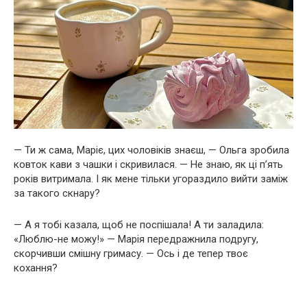
— Ти ж сама, Маріє, цих чоловіків знаєш, — Ольга зробила
ковток кави з чашки і скривилася. — Не знаю, як ці п’ять
років витримала. І як мене тільки угораздило вийти заміж
за такого скнару?
— А я тобі казала, щоб не поспішала! А ти заладила:
«Люблю-не можу!» — Марія передражнила подругу,
скорчивши смішну гримасу. — Ось і де тепер твоє
кохання?