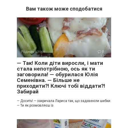
Вам також може сподобатися
Родинні історії
0
— Так! Коли діти виросли, і мати
стала непотрібною, ось як ти
заговорила! — обурилася Юлія
Семенівна. — Більше не
приходити?! Ключі тобі віддати?!
Забирай
— Досить! — закричала Лариса так, що задзвеніли шибки.
— Ти як розмовляєш із