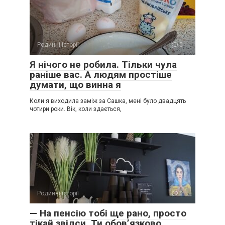
Родинні історії
0
Я нічого не робила. Тільки чула
раніше вас. А людям простіше
думати, що винна я
Коли я виходила заміж за Сашка, мені було двадцять
чотири роки. Вік, коли здається,
Родинні історії
0
— На пенсію тобі ще рано, просто
тікай звідси. Ти обов’язково