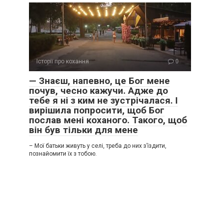
Історії про кохання
0
— Знаєш, напевно, це Бог мене
почув, чесно кажучи. Адже до
тебе я ні з ким не зустрічалася. І
вирішила попросити, щоб Бог
послав мені коханого. Такого, щоб
він був тільки для мене
– Мої батьки живуть у селі, треба до них з’їздити,
познайомити їх з тобою.