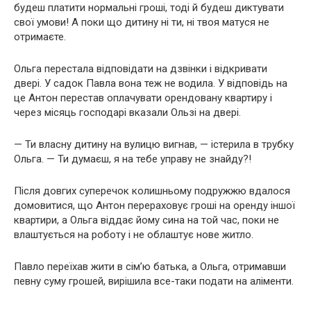
будеш платити нормальні гроші, тоді й будеш диктувати
свої умови! А поки що дитину ні ти, ні твоя матуся не
отримаєте.
Ольга перестала відповідати на дзвінки і відкривати
двері. У садок Павла вона теж не водила. У відповідь на
це Антон перестав оплачувати орендовану квартиру і
через місяць господарі вказали Ользі на двері.
— Ти власну дитину на вулицю вигнав, — істерила в трубку
Ольга. — Ти думаєш, я на тебе управу не знайду?!
Після довгих суперечок колишньому подружжю вдалося
домовитися, що Антон перераховує гроші на оренду іншої
квартири, а Ольга віддає йому сина на той час, поки не
влаштується на роботу і не облаштує нове житло.
Павло переїхав жити в сім’ю батька, а Ольга, отримавши
певну суму грошей, вирішила все-таки подати на аліменти.