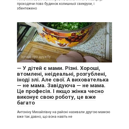
проходячи повз будинок колишньої свекрухи, і
збентежено
Історії про дружбу
0
— У дітей є мами. Різні. Хороші,
втомлені, неідеальні, розгублені,
іноді злі. Але свої. А вихователька
— не мама. Завідуюча — не мама.
Це професія. І якщо жінка чесно
виконує свою роботу, це вже
багато
Антоніну Михайлівну на районі називали другою мамою
вже так давно, що вона навіть не