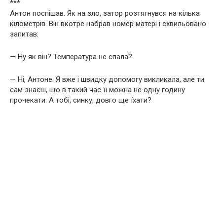
***
Антон поспішав. Як на зло, затор розтягнувся на кілька
кілометрів. Він вкотре набрав номер матері і схвильовано
запитав:
— Ну як він? Температура не спала?
— Ні, Антоне. Я вже і швидку допомогу викликала, але ти
сам знаєш, що в такий час її можна не одну годину
прочекати. А тобі, синку, довго ще їхати?