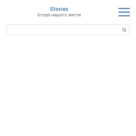
Перейти
Stories
до
Історії нашого життя
вмісту
Пошук: