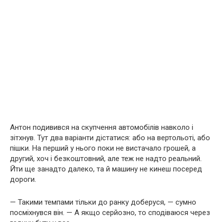
Антон подивився на скупчення автомобілів навколо і
зітхнув. Тут два варіанти дістатися: або на вертольоті, або
пішки. На перший у нього поки не вистачало грошей, а
другий, хоч і безкоштовний, але теж не надто реальний.
Йти ще занадто далеко, та й машину не кинеш посеред
дороги.
— Такими темпами тільки до ранку доберуся, — сумно
посміхнувся він. — А якщо серйозно, то сподіваюся через