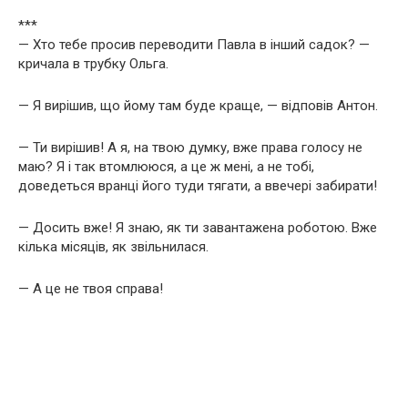
***
— Хто тебе просив переводити Павла в інший садок? —
кричала в трубку Ольга.
— Я вирішив, що йому там буде краще, — відповів Антон.
— Ти вирішив! А я, на твою думку, вже права голосу не
маю? Я і так втомлююся, а це ж мені, а не тобі,
доведеться вранці його туди тягати, а ввечері забирати!
— Досить вже! Я знаю, як ти завантажена роботою. Вже
кілька місяців, як звільнилася.
— А це не твоя справа!