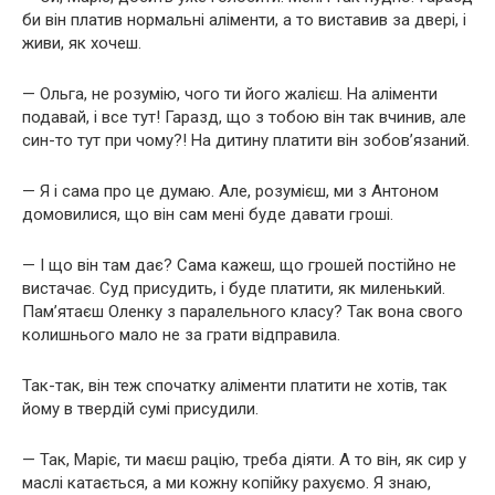
би він платив нормальні аліменти, а то виставив за двері, і
живи, як хочеш.
— Ольга, не розумію, чого ти його жалієш. На аліменти
подавай, і все тут! Гаразд, що з тобою він так вчинив, але
син-то тут при чому?! На дитину платити він зобов’язаний.
— Я і сама про це думаю. Але, розумієш, ми з Антоном
домовилися, що він сам мені буде давати гроші.
— І що він там дає? Сама кажеш, що грошей постійно не
вистачає. Суд присудить, і буде платити, як миленький.
Пам’ятаєш Оленку з паралельного класу? Так вона свого
колишнього мало не за грати відправила.
Так-так, він теж спочатку аліменти платити не хотів, так
йому в твердій сумі присудили.
— Так, Маріє, ти маєш рацію, треба діяти. А то він, як сир у
маслі катається, а ми кожну копійку рахуємо. Я знаю,