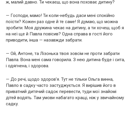
ж, малий давно. Ти чекаєш, що вона поховає дитину?
— Господи, мамо! Ти коли-небудь даси мені спокійно
поїсти? Кожен раз одне й те саме! Я думаю, що можна
зробити. Моя дружина чекає на дитину, а ти хочеш, щоб я
на неї ще й Павла повісив? Одна справа в гості його
приводити, інша — назавжди забрати.
— Ой, Антоне, та Лізонька твоя зовсім не проти забрати
Павла. Вона мені сама говорила. З нею дитина буде і сита,
і одягнена, і здорова.
— До речі, щодо здоров’я. Тут не тільки Ольга винна,
Павло в садку часто застуджується. Я вирішив його в
приватний дитячий садок перевести, туди мої знайомі
дітей водять. Там умови набагато кращі, ніж у звичайному
садку.