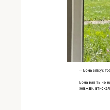
— Вона зіпсує то
Вона навіть не н
завжди, втискала