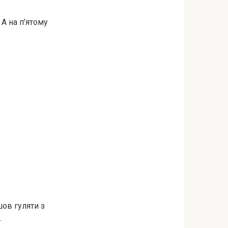
А на п’ятому
шов гуляти з
.