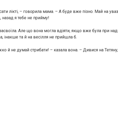
ати лікті, – говорила мама. – А буде вже пізно. Май на уваз
 назад я тебе не прийму!
асвоїла. Але що вона могла вдіяти, якщо вже була при наді
ла, інакше та й на весілля не прийшла б.
жко й не думай стрибати! – казала вона. – Дивися на Тетяну