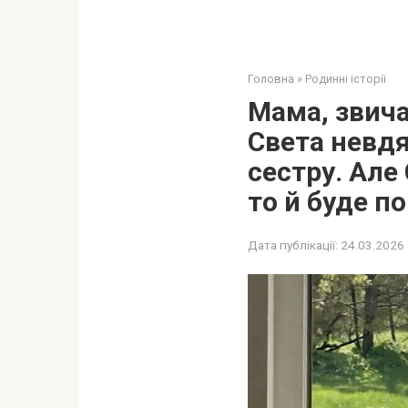
Головна
»
Родинні історії
Мама, звича
Света невдя
сестру. Але
то й буде п
Дата публікації:
24.03.2026