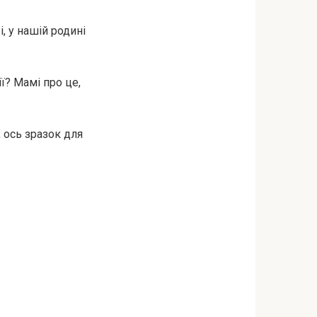
і, у нашій родині
ї? Мамі про це,
, ось зразок для