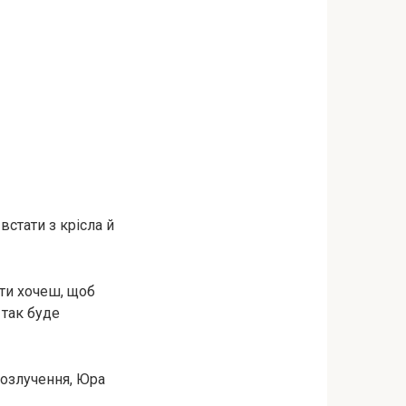
встати з крісла й
 ти хочеш, щоб
 так буде
розлучення, Юра