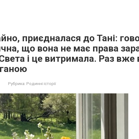
йно, приєдналася до Тані: гов
чна, що вона не має права зар
 Света і це витримала. Раз вже 
оганою
Рубрика:
Родинні історії