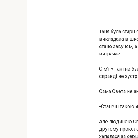
Таня була старшо
викладала в школ
стане завучем, а
витрачає.
Сім’ї у Тані не б
справді не зустр
Сама Света не зн
-Станеш такою 
Але людиною Све
другому проколо
хапалася за сер