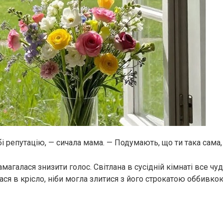
бі репутацію, — сичала мама. — Подумають, що ти така сама, 
амагалася знизити голос. Світлана в сусідній кімнаті все чудо
ся в крісло, ніби могла злитися з його строкатою оббивкою