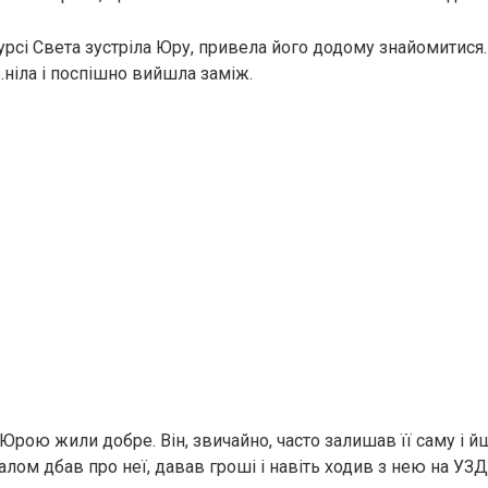
рсі Света зустріла Юру, привела його додому знайомитися. 
..ніла і поспішно вийшла заміж.
Юрою жили добре. Він, звичайно, часто залишав її саму і й
алом дбав про неї, давав гроші і навіть ходив з нею на УЗД