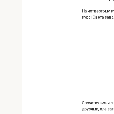
На четвертому ку
курсі Света зава
Спочатку вони з 
друзями, але заг