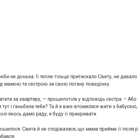
 якби не донька. Її тепле тільце притискало Свету, не давало 
д мамою та сестрою за свою погану поведінку.
тити за квартиру, — прошепотіла у відповідь сестра. – Або
тут і ганьбила тебе? Та й я вже втомилася жити з бабусею,
олі якось дамо раду, я буду її прикривати.
рішилося. Света й не сподівалася, що мама прийме її після 
обався.