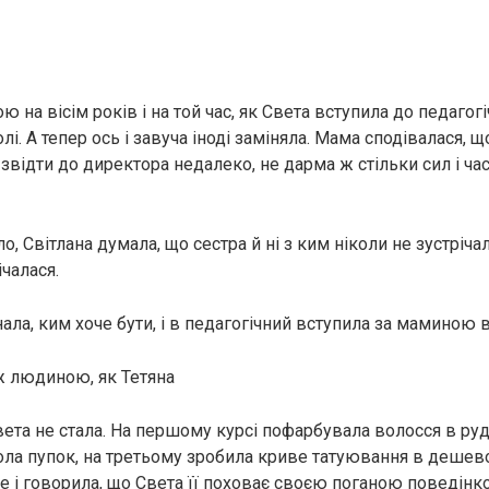
ю на вісім років і на той час, як Света вступила до педагог
і. А тепер ось і завуча іноді заміняла. Мама сподівалася, щ
 звідти до директора недалеко, не дарма ж стільки сил і ча
уло, Світлана думала, що сестра й ні з ким ніколи не зустріча
ічалася.
ала, ким хоче бути, і в педагогічний вступила за маминою 
ж людиною, як Тетяна
та не стала. На першому курсі пофарбувала волосся в руди
ла пупок, на третьому зробила криве татуювання в дешев
це і говорила, що Света її поховає своєю поганою поведінк