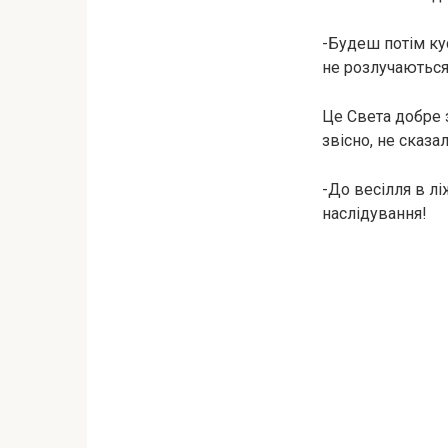
-Будеш потім кус
не розлучаються,
Це Света добре з
звісно, не сказа
-До весілля в лі
наслідування!