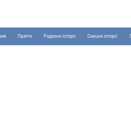
ння
Притчі
Родинні історії
Смішні історії