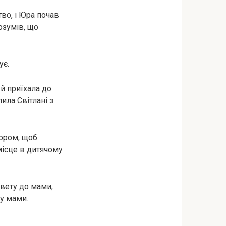
во, і Юра почав
озумів, що
ує.
 й приїхала до
ила Світлані з
тором, щоб
місце в дитячому
Свету до мами,
лу мами.