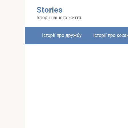
Перейти
Stories
до
вмісту
Історії нашого життя
Історії про дружбу
Історії про коха