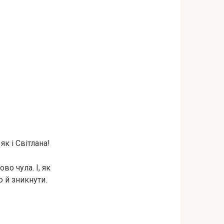
як і Світлана!
во чула. І, як
 й зникнути.