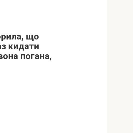
орила, що
аз кидати
вона погана,