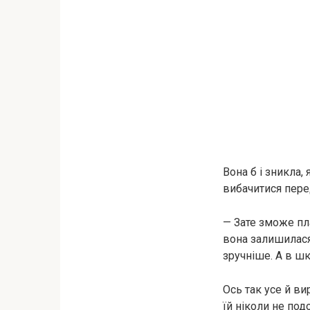
Вона б і зникла,
вибачитися пере
— Зате зможе пла
вона залишилася 
зручніше. А в шк
Ось так усе й ви
їй ніколи не под