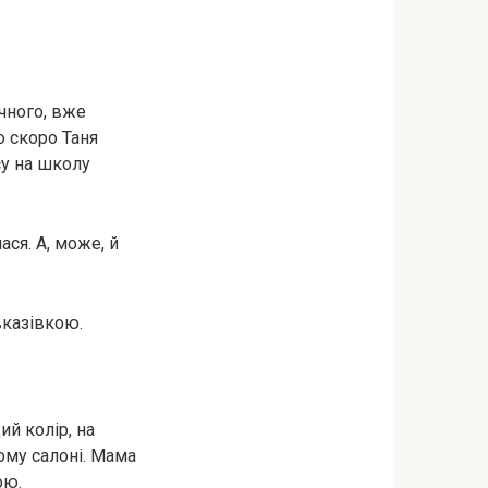
ічного, вже
о скоро Таня
су на школу
лася. А, може, й
вказівкою.
й колір, на
ому салоні. Мама
ою.