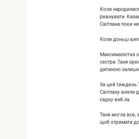
Коли народилася
ревнувати. Казав
Світлана поки н
Коли доньці випо
Максималістка за
сестри. Таня оре
дитиною залиши
За цей тиждень 
Світлану взяли д
садку виб.ла.
Таня могла все, 
щоб отримати доз