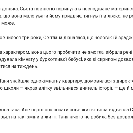
 донька, Света повністю поринула в несподіване материнст
, що вона мало уваги йому приділяє, тягнув її в ліжко, не р
е може.
внилося три роки, Світлана дізналася, що чоловік їй зрадж
 характером, вона цього пробачити не змогла: зібрала речі
ндувала кімнату у буркотливої бабусі, яка зі скрипом дозвол
тися на тиждень.
Таня знайшла однокімнатну квартиру, домовилася з дирек
о школи — якраз влітку звільнився вчитель історії, — ще й 
вона така. Але перш ніж почати нове життя, вона відвезла 
віл на такі зміни в житті. Таня нічого не робила без дозво