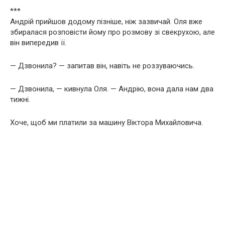
***
Андрій прийшов додому пізніше, ніж зазвичай. Оля вже
збиралася розповісти йому про розмову зі свекрухою, але
він випередив її.
— Дзвонила? — запитав він, навіть не роззуваючись.
— Дзвонила, — кивнула Оля. — Андрію, вона дала нам два
тижні.
Хоче, щоб ми платили за машину Віктора Михайловича.