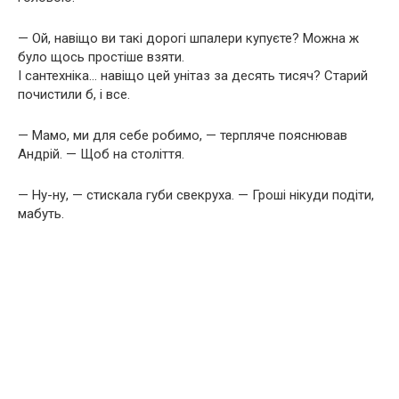
— Ой, навіщо ви такі дорогі шпалери купуєте? Можна ж
було щось простіше взяти.
І сантехніка… навіщо цей унітаз за десять тисяч? Старий
почистили б, і все.
— Мамо, ми для себе робимо, — терпляче пояснював
Андрій. — Щоб на століття.
— Ну-ну, — стискала губи свекруха. — Гроші нікуди подіти,
мабуть.