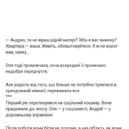
— Андрію, ти не віриш рідній матері? Хіба я вас вижену?
Квартира — ваша. Живіть, облаштовуйтеся. Я ж не ворог
вам, синку…
Оля тоді промовчала, хоча всередині її пронизало
недобре передчуття.
Але радість від того, що більше не потрібно тулитися в
орендованій кімнаті, переважила все.
***
Перший рік перетворився на суцільний кошмар. Вони
працювали до зносу. Оля — у соцзахисті, Андрій — у
дорожньому управлінні.
Після роботи вони бігли не додому, а «на об’єкт», як вони