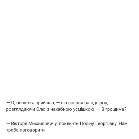
— О, невістка прийшла, — він сперся на одвірок,
розглядаючи Олю з нахабною усмішкою. — З грошима?
— Вікторе Михайловичу, покличте Поліну Георгіївну. Нам
треба поговорити.