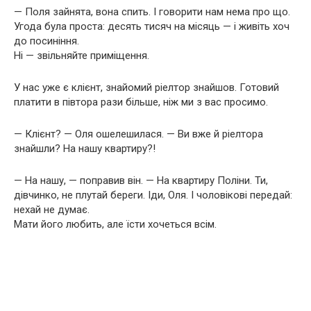
— Поля зайнята, вона спить. І говорити нам нема про що.
Угода була проста: десять тисяч на місяць — і живіть хоч
до посиніння.
Ні — звільняйте приміщення.
У нас уже є клієнт, знайомий ріелтор знайшов. Готовий
платити в півтора рази більше, ніж ми з вас просимо.
— Клієнт? — Оля ошелешилася. — Ви вже й ріелтора
знайшли? На нашу квартиру?!
— На нашу, — поправив він. — На квартиру Поліни. Ти,
дівчинко, не плутай береги. Іди, Оля. І чоловікові передай:
нехай не думає.
Мати його любить, але їсти хочеться всім.