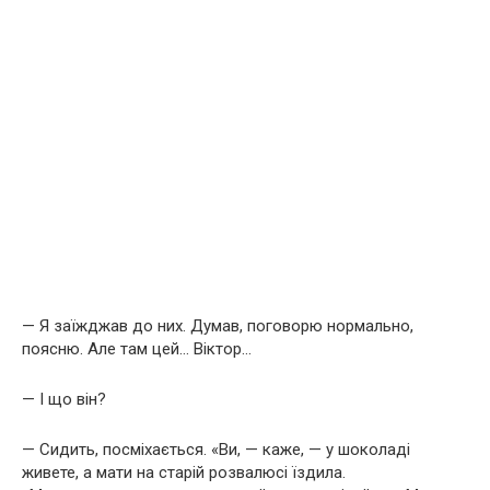
— Я заїжджав до них. Думав, поговорю нормально,
поясню. Але там цей… Віктор…
— І що він?
— Сидить, посміхається. «Ви, — каже, — у шоколаді
живете, а мати на старій розвалюсі їздила.