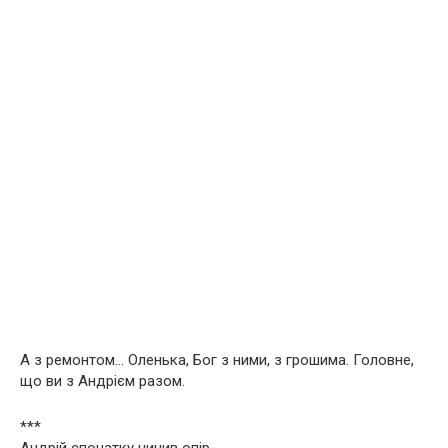
А з ремонтом… Оленька, Бог з ними, з грошима. Головне,
що ви з Андрієм разом.
***
Андрій спочатку чинив опір.