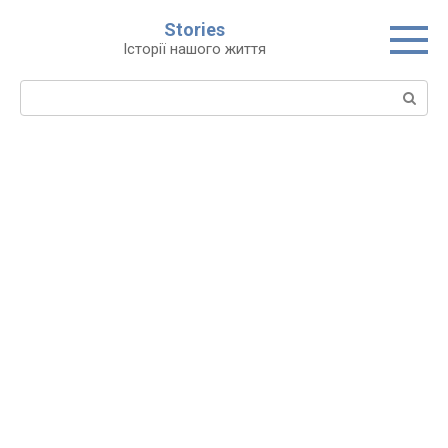
Перейти
Stories
до
Історії нашого життя
вмісту
Пошук: