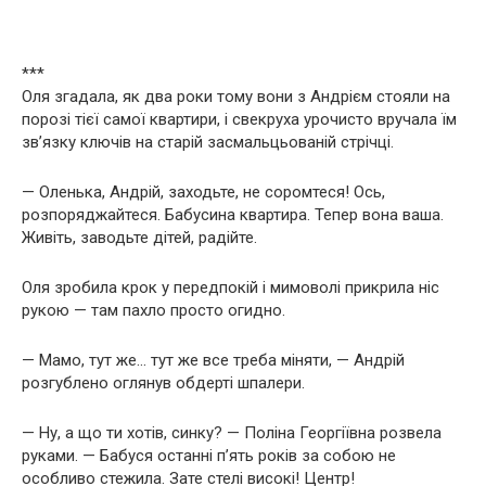
***
Оля згадала, як два роки тому вони з Андрієм стояли на
порозі тієї самої квартири, і свекруха урочисто вручала їм
зв’язку ключів на старій засмальцьованій стрічці.
— Оленька, Андрій, заходьте, не соромтеся! Ось,
розпоряджайтеся. Бабусина квартира. Тепер вона ваша.
Живіть, заводьте дітей, радійте.
Оля зробила крок у передпокій і мимоволі прикрила ніс
рукою — там пахло просто огидно.
— Мамо, тут же… тут же все треба міняти, — Андрій
розгублено оглянув обдерті шпалери.
— Ну, а що ти хотів, синку? — Поліна Георгіївна розвела
руками. — Бабуся останні п’ять років за собою не
особливо стежила. Зате стелі високі! Центр!