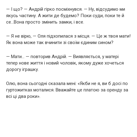
— І що? — Андрій гірко посміхнувся. — Ну, відсудимо ми
якусь частину. А жити де будемо? Поки суди, поки те й
се…Вона просто змінить замки, і все.
— Я не вірю, — Оля підхопилася з місця. — Це ж твоя мати!
Як вона може так вчинити зі своїм єдиним сином?
— Мати… — повторив Андрій. — Виявляється, у матері
тепер нове життя і новий чоловік, якому дуже хочеться
дорогу іграшку.
Олю, вона сьогодні сказала мені: «Якби не я, ви б досі по
гуртожитках моталися. Вважайте це платою за оренду за
всі ці два роки».