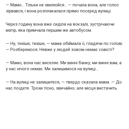
— Мамо… Тільки не хвилюйся… — почала вона, але голос
зірвався, і вона розплакалася прямо посеред вулиці.
Через годину вона вже сиділа на вокзалі, зустрічаючи
матір, яка примчала першим же автобусом.
— Ну, тихіше, тихіше, — мама обіймала її, гладячи по голові.
— Розберемося. Невже у людей зовсім немає совісті?
— Мамо, вона нас виселяє. Ми винні банку, ми винні вам, а
у нас нічого немає. Ми залишимося на вулиці…
— На вулиці не залишитеся, — твердо сказала мама. — До
нас поїдете. Трохи тісно, звичайно, але місця вистачить.