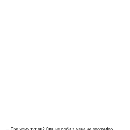
— При чому тут ви? Оля, не роби з мене не зрозуміло