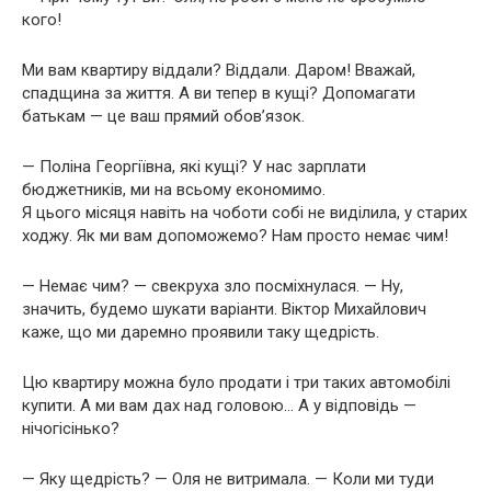
кого!
Ми вам квартиру віддали? Віддали. Даром! Вважай,
спадщина за життя. А ви тепер в кущі? Допомагати
батькам — це ваш прямий обов’язок.
— Поліна Георгіївна, які кущі? У нас зарплати
бюджетників, ми на всьому економимо.
Я цього місяця навіть на чоботи собі не виділила, у старих
ходжу. Як ми вам допоможемо? Нам просто немає чим!
— Немає чим? — свекруха зло посміхнулася. — Ну,
значить, будемо шукати варіанти. Віктор Михайлович
каже, що ми даремно проявили таку щедрість.
Цю квартиру можна було продати і три таких автомобілі
купити. А ми вам дах над головою… А у відповідь —
нічогісінько?
— Яку щедрість? — Оля не витримала. — Коли ми туди