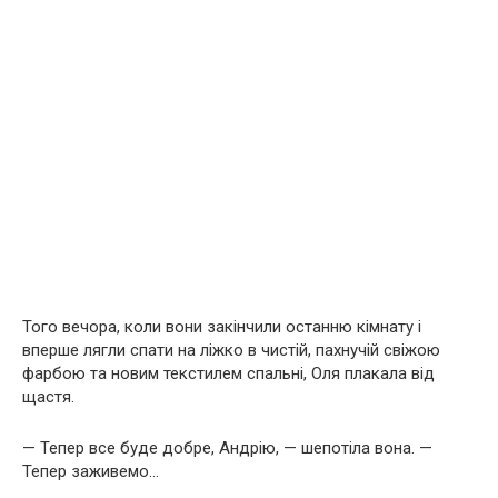
Того вечора, коли вони закінчили останню кімнату і
вперше лягли спати на ліжко в чистій, пахнучій свіжою
фарбою та новим текстилем спальні, Оля плакала від
щастя.
— Тепер все буде добре, Андрію, — шепотіла вона. —
Тепер заживемо…