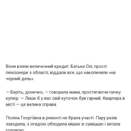
Вони взяли величезний кредит. Батьки Олі, прості
пенсіонери з області, віддали все, що накопичили «на
чорний день».
— Беріть, донечко, — говорила мама, простягаючи пачку
купюр. — Лише б у вас свій куточок був гарний. Квартира в
місті — це велика справа.
Поліна Георгіївна в ремонті не брала участі. Пару разів
заходила, з огидою обходила мішки зі сумішшю і хитала
головою: