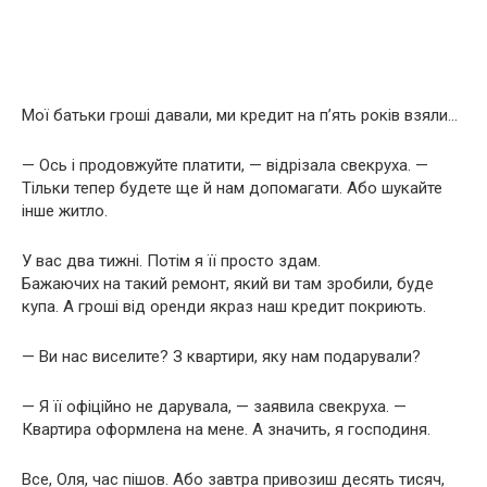
Мої батьки гроші давали, ми кредит на п’ять років взяли…
— Ось і продовжуйте платити, — відрізала свекруха. —
Тільки тепер будете ще й нам допомагати. Або шукайте
інше житло.
У вас два тижні. Потім я її просто здам.
Бажаючих на такий ремонт, який ви там зробили, буде
купа. А гроші від оренди якраз наш кредит покриють.
— Ви нас виселите? З квартири, яку нам подарували?
— Я її офіційно не дарувала, — заявила свекруха. —
Квартира оформлена на мене. А значить, я господиня.
Все, Оля, час пішов. Або завтра привозиш десять тисяч,