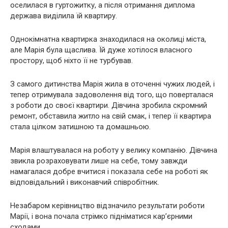
оселилася в гуртожитку, а після отримання диплома
держава виділила їй квартиру.
Однокімнатна квартирка знаходилася на околиці міста,
але Марія була щаслива. Їй дуже хотілося власного
простору, щоб ніхто її не турбував.
З самого дитинства Марія жила в оточенні чужих людей, і
тепер отримувала задоволення від того, що поверталася
з роботи до своєї квартири. Дівчина зробила скромний
ремонт, обставила житло на свій смак, і тепер її квартира
стала цілком затишною та домашньою.
Марія влаштувалася на роботу у велику компанію. Дівчина
звикла розраховувати лише на себе, тому завжди
намагалася добре вчитися і показала себе на роботі як
відповідальний і виконавчий співробітник.
Незабаром керівництво відзначило результати роботи
Марії, і вона почала стрімко підніматися кар’єрними
сходами.