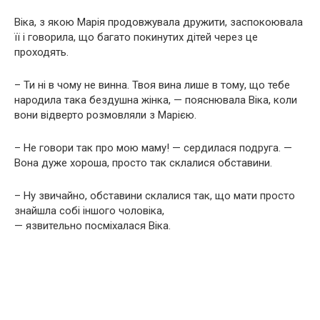
Віка, з якою Марія продовжувала дружити, заспокоювала
її і говорила, що багато покинутих дітей через це
проходять.
– Ти ні в чому не винна. Твоя вина лише в тому, що тебе
народила така бездушна жінка, — пояснювала Віка, коли
вони відверто розмовляли з Марією.
– Не говори так про мою маму! — сердилася подруга. —
Вона дуже хороша, просто так склалися обставини.
– Ну звичайно, обставини склалися так, що мати просто
знайшла собі іншого чоловіка,
— язвительно посміхалася Віка.