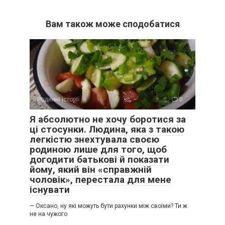
Вам також може сподобатися
Родинні історії
0
Я абсолютно не хочу боротися за
ці стосунки. Людина, яка з такою
легкістю знехтувала своєю
родиною лише для того, щоб
догодити батькові й показати
йому, який він «справжній
чоловік», перестала для мене
існувати
— Оксано, ну які можуть бути рахунки між своїми? Ти ж
не на чужого