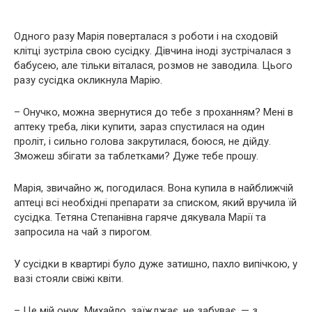
Одного разу Марія поверталася з роботи і на сходовій
клітці зустріла свою сусідку. Дівчина іноді зустрічалася з
бабусею, але тільки віталася, розмов не заводила. Цього
разу сусідка окликнула Марію.
– Онучко, можна звернутися до тебе з проханням? Мені в
аптеку треба, ліки купити, зараз спустилася на один
проліт, і сильно голова закрутилася, боюся, не дійду.
Зможеш збігати за таблетками? Дуже тебе прошу.
Марія, звичайно ж, погодилася. Вона купила в найближчій
аптеці всі необхідні препарати за списком, який вручила їй
сусідка. Тетяна Степанівна гаряче дякувала Марії та
запросила на чай з пирогом.
У сусідки в квартирі було дуже затишно, пахло випічкою, у
вазі стояли свіжі квіти.
– Це мій онук, Михайло, заїжджає, не забуває, — з