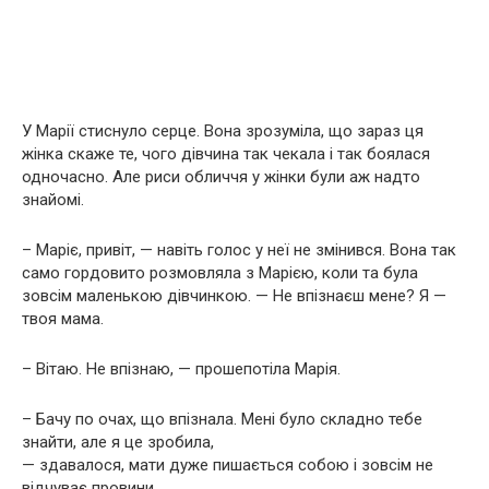
У Марії стиснуло серце. Вона зрозуміла, що зараз ця
жінка скаже те, чого дівчина так чекала і так боялася
одночасно. Але риси обличчя у жінки були аж надто
знайомі.
– Маріє, привіт, — навіть голос у неї не змінився. Вона так
само гордовито розмовляла з Марією, коли та була
зовсім маленькою дівчинкою. — Не впізнаєш мене? Я —
твоя мама.
– Вітаю. Не впізнаю, — прошепотіла Марія.
– Бачу по очах, що впізнала. Мені було складно тебе
знайти, але я це зробила,
— здавалося, мати дуже пишається собою і зовсім не
відчуває провини.