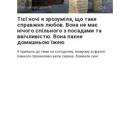
Історії про дружбу
0
Тієї ночі я зрозуміла, що таке
справжня любов. Вона не має
нічого спільного з посадами та
ввічливістю. Вона пахне
домашньою їжею
Я прийшла до тями на холодному, мокрому асфальті.
Навколо пронизливо вили сирени, блимали сині