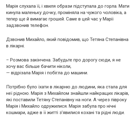
Марія слухала її, і хвиля образи підступала до горла. Мати
кинула маленьку дочку, проміняла на чужого чоловіка, а
тепер ще й вимагає грошей. Саме в цей час у Марії
задзвонив телефон.
Дзвонив Михайло, який повідомив, що Тетяна Степанівна
в лікарні.
– Розмова закінчена. Забудьте про дорогу сюди, я не
хочу вас більше бачити ніколи,
— відрізала Марія і побігла до машини.
Потрібно було їхати в лікарню до людини, яка стала для
неї рідною. Марія з Михайлом знайшли найкращих лікарів,
які поставили Тетяну Степанівну на ноги. А через півроку
Марія і Михайло одружилися. Марія забула про нічні
кошмари, адже в її житті з’явилися кохані та рідні люди.