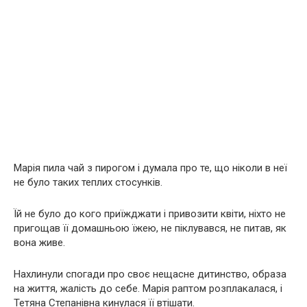
Марія пила чай з пирогом і думала про те, що ніколи в неї
не було таких теплих стосунків.
Їй не було до кого приїжджати і привозити квіти, ніхто не
пригощав її домашньою їжею, не піклувався, не питав, як
вона живе.
Нахлинули спогади про своє нещасне дитинство, образа
на життя, жалість до себе. Марія раптом розплакалася, і
Тетяна Степанівна кинулася її втішати.