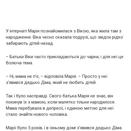
У інтернаті Марія познайомилася з Вікою, яка жила там з
народження. Віка чесно сказала подрузі, що звідси рідко
забирають дітей назад.
– Батьки Віки часто прикладаються до чарки, і для неї це
болюча тема.
– Ні, мама не п’є, – відповіла Марія. – Просто у неї
з’явився дядько Діма, який не любить дітей.
Так і було насправді. Свого батька Марія не знає, він
покинув їх з мамою, коли малятко тільки народилося.
Мама перебувала в депресії, і єдиною метою для неї
стало знайти нового чоловіка.
Марії було 5 років, і в їхньому домі з’явився дядько Діма.