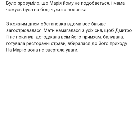
Було зрозуміло, що Марія йому не подобається, і мама
чомусь була на боці чужого чоловіка.
З кожним днем обстановка вдома все більше
загострювалася. Мати намагалася з усіх сил, щоб Дмитро
її не покинув: догоджала всім його примхам, балувала,
готувала ресторанні страви, вбиралася до його приходу.
На Марію вона не звертала уваги.