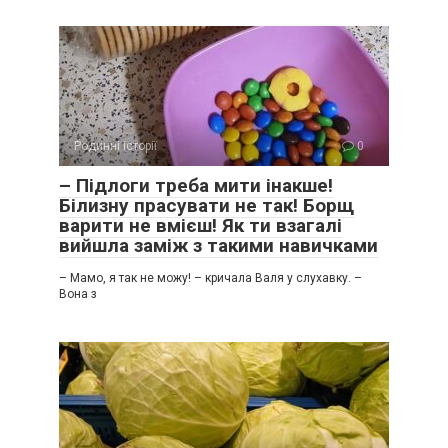
Родинні історії
0
– Підлоги треба мити інакше!
Білизну прасувати не так! Борщ
варити не вмієш! Як ти взагалі
вийшла заміж з такими навичками
– Мамо, я так не можу! – кричала Валя у слухавку. –
Вона з