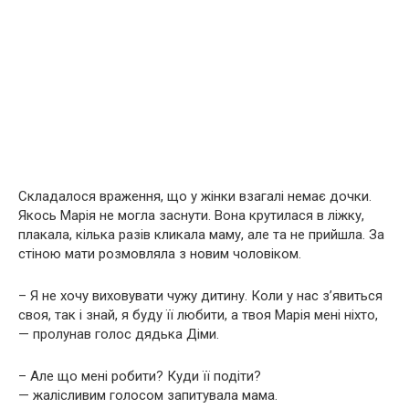
Складалося враження, що у жінки взагалі немає дочки.
Якось Марія не могла заснути. Вона крутилася в ліжку,
плакала, кілька разів кликала маму, але та не прийшла. За
стіною мати розмовляла з новим чоловіком.
– Я не хочу виховувати чужу дитину. Коли у нас з’явиться
своя, так і знай, я буду її любити, а твоя Марія мені ніхто,
— пролунав голос дядька Діми.
– Але що мені робити? Куди її подіти?
— жалісливим голосом запитувала мама.