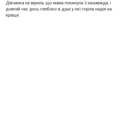
Дівчинка не вірила, що мама покинула її назавжди, і
довгий час десь глибоко в душі у неї горіла надія на
краще.