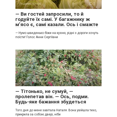
Родинні історії
0
— Ви гостей запросили, то й
годуйте їх самі. У багажнику ж
м’ясо є, самі казали. Ось і смажте
— Нумо швиденько біжи на кухню, рідні з дороги хочуть
поїсти! Голос Анни Сергіївни
Родинні історії
0
— Тітонько, не сумуй, —
пролепетав він. — Ось, подми.
Будь-яке бажання збудеться
Того дня до мене завітала Наталя. Вона увійшла тихо,
прикрила за собою двері, ніби