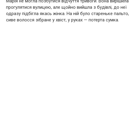
Марія не могла позбутися відчуття тривоги. Вона вирішила
прогулятися вулицею, але щойно вийшла з будівлі, до неї
одразу підбігла якась жінка. На ній було стареньке пальто,
сиве волосся зібране у хвіст, у руках — потерта сумка.