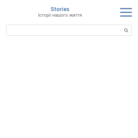
Перейти
Stories
до
Історії нашого життя
вмісту
Пошук: