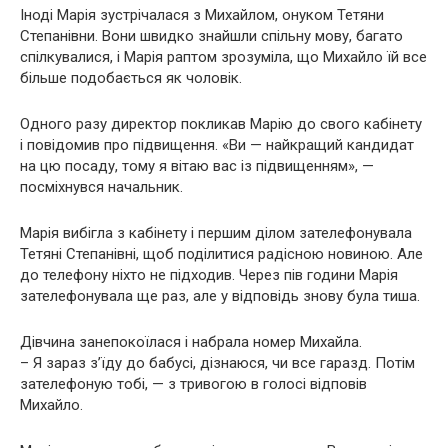
Іноді Марія зустрічалася з Михайлом, онуком Тетяни
Степанівни. Вони швидко знайшли спільну мову, багато
спілкувалися, і Марія раптом зрозуміла, що Михайло їй все
більше подобається як чоловік.
Одного разу директор покликав Марію до свого кабінету
і повідомив про підвищення. «Ви — найкращий кандидат
на цю посаду, тому я вітаю вас із підвищенням», —
посміхнувся начальник.
Марія вибігла з кабінету і першим ділом зателефонувала
Тетяні Степанівні, щоб поділитися радісною новиною. Але
до телефону ніхто не підходив. Через пів години Марія
зателефонувала ще раз, але у відповідь знову була тиша.
Дівчина занепокоїлася і набрала номер Михайла.
– Я зараз з’їду до бабусі, дізнаюся, чи все гаразд. Потім
зателефоную тобі, — з тривогою в голосі відповів
Михайло.