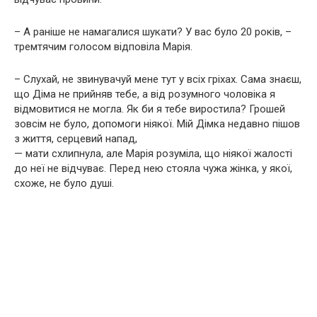
– А раніше не намагалися шукати? У вас було 20 років, –
тремтячим голосом відповіла Марія.
– Слухай, не звинувачуй мене тут у всіх гріхах. Сама знаєш,
що Діма не прийняв тебе, а від розумного чоловіка я
відмовитися не могла. Як би я тебе виростила? Грошей
зовсім не було, допомоги ніякої. Мій Дімка недавно пішов
з життя, серцевий напад,
— мати схлипнула, але Марія розуміла, що ніякої жалості
до неї не відчуває. Перед нею стояла чужа жінка, у якої,
схоже, не було душі.