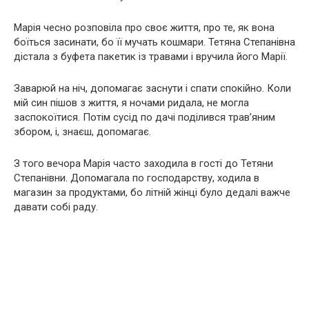
Марія чесно розповіла про своє життя, про те, як вона
боїться засинати, бо її мучать кошмари. Тетяна Степанівна
дістала з буфета пакетик із травами і вручила його Марії.
Заварюй на ніч, допомагає заснути і спати спокійно. Коли
мій син пішов з життя, я ночами ридала, не могла
заспокоїтися. Потім сусід по дачі поділився трав’яним
збором, і, знаєш, допомагає.
З того вечора Марія часто заходила в гості до Тетяни
Степанівни. Допомагала по господарству, ходила в
магазин за продуктами, бо літній жінці було дедалі важче
давати собі раду.