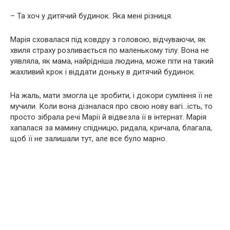
– Та хоч у дитячий будинок. Яка мені різниця.
Марія сховалася під ковдру з головою, відчуваючи, як
хвиля страху розливається по маленькому тілу. Вона не
уявляла, як мама, найрідніша людина, може піти на такий
жахливий крок і віддати доньку в дитячий будинок.
На жаль, мати змогла це зробити, і докори сумління її не
мучили. Коли вона дізналася про свою нову вагі…ість, то
просто зібрала речі Марії й відвезла її в інтернат. Марія
хапалася за мамину спідницю, ридала, кричала, благала,
щоб її не залишали тут, але все було марно.