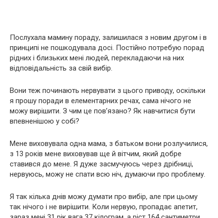
Послухала мамину пораду, залишилася з новим другом і в
принципі не пошкодувала досі. Постійно потребую порад
рідних і близьких мені людей, перекладаючи на них
відповідальність за свій вибір.
Вони теж починають нервувати з цього приводу, оскільки
я прошу поради в елементарних речах, сама нічого не
можу вирішити. З чим це пов’язано? Як навчитися бути
впевненішою у собі?
Мене виховувала одна мама, з батьком вони розлучилися,
з 13 років мене виховував ще й вітчим, який добре
ставився до мене. Я дуже засмучуюсь через дрібниці,
нервуюсь, можу не спати всю ніч, думаючи про проблему.
Я так кілька днів можу думати про вибір, але при цьому
так нічого і не вирішити. Коли нервую, пропадає апетит,
зараз мені 31 рік вага 37 кілограм, а ріст 164 сантиметри.