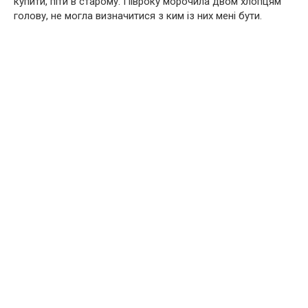
купити, піти в старому. Півроку морочила двом хлопцям
голову, не могла визначитися з ким із них мені бути.