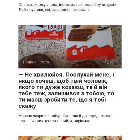
Оленка змалку знала, що мама принесла її «у подолі».
Добрі сусідки, які, здавалося, мешкали
Родинні історії
0
— Не хвилюйся. Послухай мене, і
якщо хочеш, щоб твій чоловік,
якого ти дуже кохаєш, та й він
тебе теж, залишився з тобою, то
ти маєш зробити те, що я тобі
скажу
Марина закрила валізу, віднесла її до передпокою і,
перш ніж одягнутися та вийти, вирішила