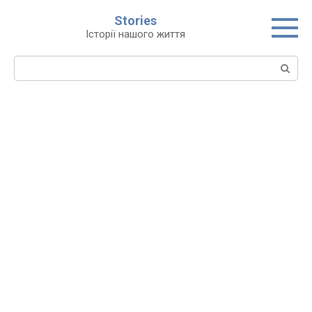
Перейти
Stories
до
Історії нашого життя
вмісту
Пошук: