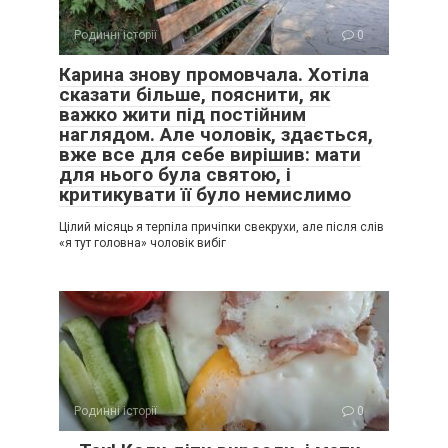
Родинні історії
0
Карина знову промовчала. Хотіла
сказати більше, пояснити, як
важко жити під постійним
наглядом. Але чоловік, здається,
вже все для себе вирішив: мати
для нього була святою, і
критикувати її було немислимо
Цілий місяць я терпіла причіпки свекрухи, але після слів
«я тут головна» чоловік вибіг
Родинні історії
0