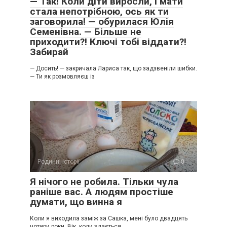
— Так! Коли діти виросли, і мати
стала непотрібною, ось як ти
заговорила! — обурилася Юлія
Семенівна. — Більше не
приходити?! Ключі тобі віддати?!
Забирай
— Досить! — закричала Лариса так, що задзвеніли шибки.
— Ти як розмовляєш із
Родинні історії
0
Я нічого не робила. Тільки чула
раніше вас. А людям простіше
думати, що винна я
Коли я виходила заміж за Сашка, мені було двадцять
чотири роки. Вік, коли здається,