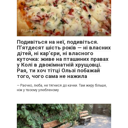
Родинні історії
0
Подивіться на неї, подивіться.
П’ятдесят шість років — ні власних
дітей, ні кар’єри, ні власного
куточка: живе на пташиних правах
у Колі в двокімнатній хрущовці.
Рая, ти хоч тітці Ользі побажай
того, чого сама не нажила
— Раєчко, люба, не тягнися до качки. Там жиру більше,
ніж у твоєму улюбленому