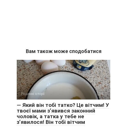
Вам також може сподобатися
Родинні історії
0
— Який він тобі татко? Це вітчим! У
твоєї мами з’явився законний
чоловік, а татка у тебе не
з’явилося! Він тобі вітчим