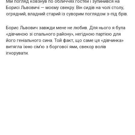
Мій погляд ковзнув по обличчях гостей і зупинився на
Борисі Львовичі — моєму свекру. Він сидів на чолі столу,
огрядний, владний старий із суворим поглядом з-під брів.
Борис Львович завжди мене не любив. Для нього я була
«дівчиною зі спального району», негідною партією для
його геніального сина. Той факт, що саме ця «дівчинка»
витягла їхню сім’ю з боргової ями, свекор волів
ігнорувати.