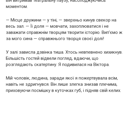
Він витримав театральну паузу, насолоджуючись
моментом.
— Місце дружини — у тіні, — зверхньо кинув свекор на
весь зал. — Її доля — мовчати, захоплюватися і не
заважати справжнім творцям творити історію. Вип’ємо ж
за мого сина — справжнього творця своєї долі!
У залі зависла дзвінка тиша. Хтось невпевнено хихикнув.
Більшість гостей відвели погляд, вдаючи, що
розглядають скатертину. Я подивилася на Віктора.
Мій чоловік, людина, заради якої я пожертвувала всім,
навіть не здригнувся. Він лише злегка знизав плечима,
приховуючи посмішку в куточках губ, і підняв свій келих.