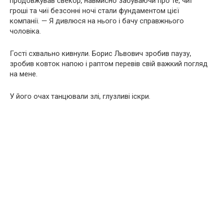
продовжував свекор, навмисно забуваючи про те, чиї
гроші та чиї безсонні ночі стали фундаментом цієї
компанії. — Я дивлюся на нього і бачу справжнього
чоловіка.
Гості схвально кивнули. Борис Львович зробив паузу,
зробив ковток напою і раптом перевів свій важкий погляд
на мене.
У його очах танцювали злі, глузливі іскри.