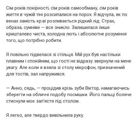
Сім років покірності, сім років самообману, сім років
життя в чужій тіні розсипалися на порох. Я відчула, як по
венах замість кр.ві розливається рідкий лід. Страх,
образа, сумніви — все зникло. Залишилася лише
кришталево чиста, холодна лють і абсолютне розуміння
того, що потрібно робити.
Я повільно підвелася зі стільця. Мій рух був настільки
плавним і спокійним, що гості не відразу звернули на мене
увагу. Але коли я взяла зі столу мікрофон, призначений
для тостів, зал напружився.
— Анно, сядь, — процідив крізь зуби Віктор, намагаючись
зберегти на обличчі подобу посмішки. Його пальці боляче
стиснули моє зап’ястя під столом.
Я легко, але твердо вивільнила руку.