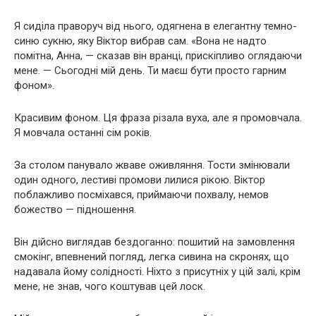
Я сиділа праворуч від нього, одягнена в елегантну темно-
синю сукню, яку Віктор вибрав сам. «Вона не надто
помітна, Анна, — сказав він вранці, прискіпливо оглядаючи
мене. — Сьогодні мій день. Ти маєш бути просто гарним
фоном».
Красивим фоном. Ця фраза різала вуха, але я промовчала.
Я мовчала останні сім років.
За столом панувало жваве оживляння. Тости змінювали
один одного, лестиві промови лилися рікою. Віктор
поблажливо посміхався, приймаючи похвалу, немов
божество — підношення.
Він дійсно виглядав бездоганно: пошитий на замовлення
смокінг, впевнений погляд, легка сивина на скронях, що
надавала йому солідності. Ніхто з присутніх у цій залі, крім
мене, не знав, чого коштував цей лоск.