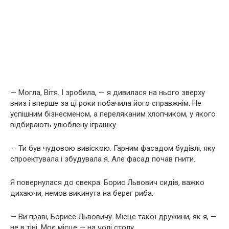
— Могла, Вітя. І зробила, — я дивилася на нього зверху
вниз і вперше за ці роки побачила його справжнім. Не
успішним бізнесменом, а переляканим хлопчиком, у якого
відбирають улюблену іграшку.
— Ти був чудовою вивіскою. Гарним фасадом будівлі, яку
спроектувала і збудувала я. Але фасад почав гнити.
Я повернулася до свекра. Борис Львович сидів, важко
дихаючи, немов викинута на берег риба.
— Ви праві, Борисе Львовичу. Місце такої дружини, як я, —
не в тіні. Моє місце — на чолі столу.