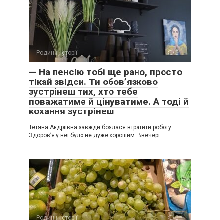
Родинні історії
0
— На пенсію тобі ще рано, просто
тікай звідси. Ти обов’язково
зустрінеш тих, хто тебе
поважатиме й цінуватиме. А тоді й
кохання зустрінеш
Тетяна Андріївна завжди боялася втратити роботу.
Здоров’я у неї було не дуже хорошим. Ввечері
Родинні історії
0