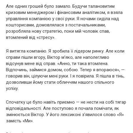
Але одних грошей було замало. Будучи талановитим
кризовим менеджером і фінансовим аналітиком, я взяла
управління компанією у свої руки. Я ночами сиділа над
кошторисами, домовлялася з постачальниками,
розробляла нову стратегію, поки мій чоловік спав,
втомлений від «стресу».
Я витягла компанію. Я зробила її лідером ринку. Але коли
справи пішли вгору, Віктор м’яко, але наполегливо
відсунув мене від справ. «Анно, ти така втомлена.
Відпочинь, займися домом, собою. Тепер я впораюся», —
говорив він, цілуючи мені руки. І я повірила. Я пішла в тінь,
дозволивши йому стати обличчям нашого спільного
успіху.
Спочатку це було навіть приємно — не нести на собі тягар
відповідальності. Але поступово я почала помічати, як
змінюється Віктор. У його лексиконі з’явилося слово «Я»
замість «Ми».