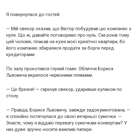
Я повернулася до гостей.
— Мій свекор сказав, що Віктор побудував цю компанію з
нуля. Що ж, давайте поговоримо про нуль. Сім років тому
цей чоловік, плакав на кухні моєї крихітної квартири, бо
його компанію збиралися продати за борги перед
кредиторами.
По залу прокотився глухий гомін. Обличчя Бориса
Львовича вкрилося червоними плямами.
— Це брехня! — гаркнув свекор, ударивши кулаком по
столу.
— Правда, Борисе Львовичу, завжди задокументована, —
я спокійно потягнулася до своєї вечірньої сумочки. —
Знаєте, чому я віддаю перевагу сумочкам-конвертам? У
них дуже зручно носити важливі папери.