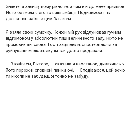
Знаєте, я залишу йому рівно те, з чим він до мене прийшов.
Його безмежне его та ваші амбіції. Подивимося, як
далеко він заїде з цим багажем.
Я взяла свою сумочку. Кожен мій рух відлунював гучним
відгомоном у абсолютній тиші величезного залу. Ніхто не
промовив ані слова. Гості заціпеніли, спостерігаючи за
руйнуванням ілюзії, яку їм так довго продавали.
— З ювілеєм, Вікторе, — сказала я наостанок, дивлячись у
його порожні, сповнені паніки очі. — Сподіваюся, цей вечір
ти ніколи не забудеш. Я точно не забуду.