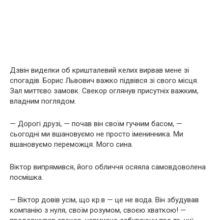
Дзвін виделки об кришталевий келих вирвав мене зі
спогадів. Борис Львович важко підвівся зі свого місця.
Зал миттєво замовк. Свекор оглянув присутніх важким,
владним поглядом.
— Дорогі друзі, — почав він своїм гучним басом, —
сьогодні ми вшановуємо не просто іменинника. Ми
вшановуємо переможця. Мого сина.
Віктор випрямився, його обличчя осяяла самовдоволена
посмішка.
— Віктор довів усім, що кр.в — це не вода. Він збудував
компанію з нуля, своїм розумом, своєю хваткою! —