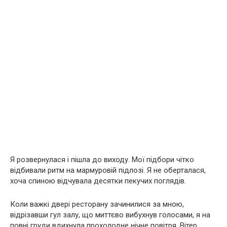
Я розвернулася і пішла до виходу. Мої підбори чітко
відбивали ритм на мармуровій підлозі. Я не оберталася,
хоча спиною відчувала десятки пекучих поглядів.
Коли важкі двері ресторану зачинилися за мною,
відрізавши гул залу, що миттєво вибухнув голосами, я на
повні груди вдихнула прохолодне нічне повітря. Вітер