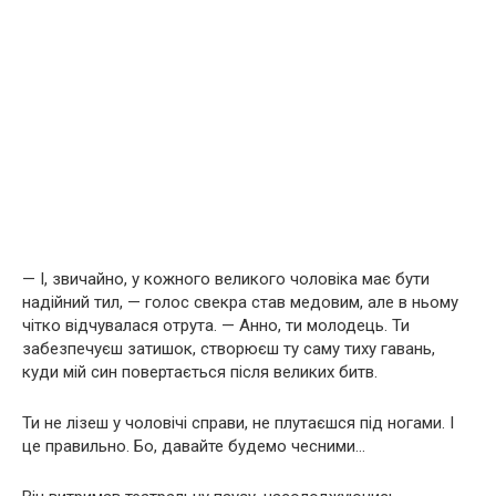
— І, звичайно, у кожного великого чоловіка має бути
надійний тил, — голос свекра став медовим, але в ньому
чітко відчувалася отрута. — Анно, ти молодець. Ти
забезпечуєш затишок, створюєш ту саму тиху гавань,
куди мій син повертається після великих битв.
Ти не лізеш у чоловічі справи, не плутаєшся під ногами. І
це правильно. Бо, давайте будемо чесними…