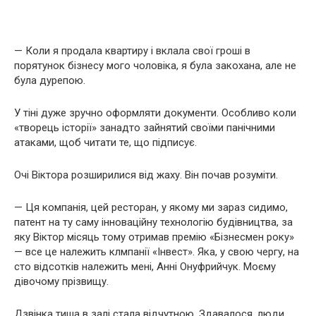
— Коли я продала квартиру і вклала свої гроші в
порятунок бізнесу мого чоловіка, я була закохана, але не
була дурепою.
У тіні дуже зручно оформляти документи. Особливо коли
«творець історії» занадто зайнятий своїми панічними
атаками, щоб читати те, що підписує.
Очі Віктора розширилися від жаху. Він почав розуміти.
— Ця компанія, цей ресторан, у якому ми зараз сидимо,
патент на ту саму інноваційну технологію будівництва, за
яку Віктор місяць тому отримав премію «Бізнесмен року»
— все це належить клмпанії «Інвест». Яка, у свою чергу, на
сто відсотків належить мені, Анні Онуфрийчук. Моєму
дівочому прізвищу.
Дзвінка тиша в залі стала відчутною. Здавалося, люди