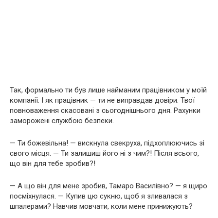
Так, формально ти був лише найманим працівником у моїй
компанії. І як працівник — ти не виправдав довіри. Твої
повноваження скасовані з сьогоднішнього дня. Рахунки
заморожені службою безпеки.
— Ти божевільна! — вискнула свекруха, підхоплюючись зі
свого місця. — Ти залишиш його ні з чим?! Після всього,
що він для тебе зробив?!
— А що він для мене зробив, Тамаро Василівно? — я щиро
посміхнулася. — Купив цю сукню, щоб я зливалася з
шпалерами? Навчив мовчати, коли мене принижують?