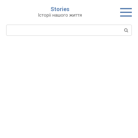
Перейти
Stories
до
Історії нашого життя
вмісту
Пошук: