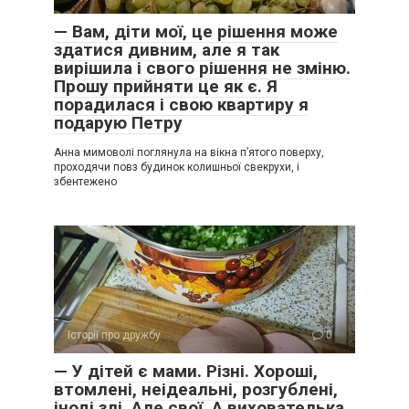
— Вам, діти мої, це рішення може
здатися дивним, але я так
вирішила і свого рішення не зміню.
Прошу прийняти це як є. Я
порадилася і свою квартиру я
подарую Петру
Анна мимоволі поглянула на вікна п’ятого поверху,
проходячи повз будинок колишньої свекрухи, і
збентежено
Історії про дружбу
0
— У дітей є мами. Різні. Хороші,
втомлені, неідеальні, розгублені,
іноді злі. Але свої. А вихователька