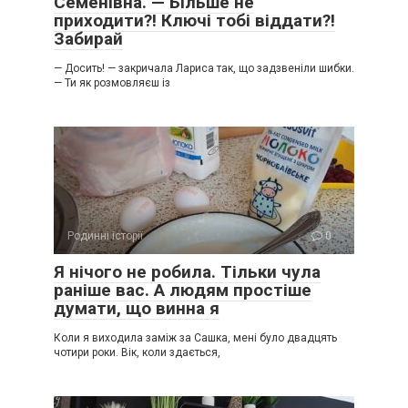
Семенівна. — Більше не
приходити?! Ключі тобі віддати?!
Забирай
— Досить! — закричала Лариса так, що задзвеніли шибки.
— Ти як розмовляєш із
Родинні історії
0
Я нічого не робила. Тільки чула
раніше вас. А людям простіше
думати, що винна я
Коли я виходила заміж за Сашка, мені було двадцять
чотири роки. Вік, коли здається,