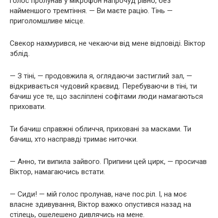
голос пролунав у мікрофон напрочуд рівно, без
найменшого тремтіння. — Ви маєте рацію. Тінь —
приголомшливе місце.
Свекор нахмурився, не чекаючи від мене відповіді. Віктор
зблід.
— З тіні, — продовжила я, оглядаючи застиглий зал, —
відкривається чудовий краєвид. Перебуваючи в тіні, ти
бачиш усе те, що засліплені софітами люди намагаються
приховати.
Ти бачиш справжні обличчя, приховані за масками. Ти
бачиш, хто насправді тримає ниточки.
— Анно, ти випила зайвого. Припини цей цирк, — просичав
Віктор, намагаючись встати.
— Сиди! — мій голос пролунав, наче пос.ріл. І, на моє
власне здивування, Віктор важко опустився назад на
стілець, ошелешено дивлячись на мене.