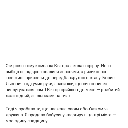
Сім років тому компанія Віктора летіла в прірву. Його
амбіції не підкріплювалися знаннями, а ризиковані
інвестиції призвели до передбанкрутного стану. Борис
Львович тоді умив руки, заявивши, що син повинен
виплутуватися сам. І Віктор прийшов до мене — розбитий,
жалюгідний, зі сльозами на очах.
Тоді я зробила те, що вважала своїм обов’язком як
дружина. Я продала бабусину квартиру в центрі міста —
моє єдину спадщину.