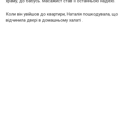
храму, до бабусь. Масажист став її останньою надією.
Коли він увійшов до квартири, Наталія пошкодувала, що
відчинила двері в домашньому халаті .