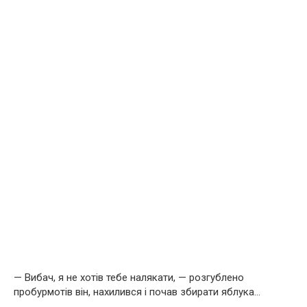
— Вибач, я не хотів тебе налякати, — розгублено
пробурмотів він, нахилився і почав збирати яблука…