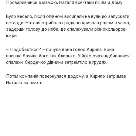
Посварившись з мамою, Наталя все-таки пішла з дому.
Було весело, після опівночі висипали на вулицю запускати
петарди. Наталя стрибала і радісно кричала разом з усіма,
задерши голову до неба, де спалахували різнокольорові
іскри.
– Подобається? – почула вона голос Кирила. Вона
вперше бачила його так близько. У його очах відбивалися
спалахи. Сердечко дівчини затремтіло в грудях.
Потім компанія повернулася додому, а Кирило затримав
Наталю за лікоть.