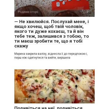
Родинні історії
0
— Не хвилюйся. Послухай мене, і
якщо хочеш, щоб твій чоловік,
якого ти дуже кохаєш, та й він
тебе теж, залишився з тобою, то
ти маєш зробити те, що я тобі
скажу
Марина закрила валізу, віднесла її до передпокою і,
перш ніж одягнутися та вийти, вирішила
Родинні історії
0
Подивіться на неї, подивіться.