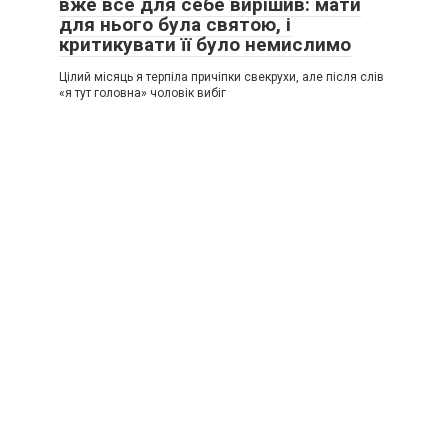
вже все для себе вирішив: мати
для нього була святою, і
критикувати її було немислимо
Цілий місяць я терпіла причіпки свекрухи, але після слів
«я тут головна» чоловік вибіг