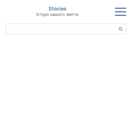
Перейти
Stories
до
Історії нашого життя
вмісту
Пошук: