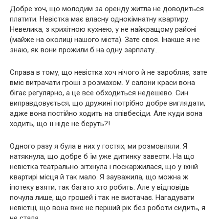
Добре хоч, що молодим за оренду житла не доводиться
платити. Невістка має власну однокімнатну квартиру.
Невелика, з крихітною кухнею, у не найкращому районі
(майже на околиці нашого міста). Зате своя. Інакше я не
знаю, як вони прожили б на одну зарплату…
Справа в тому, що невістка хоч нічого й не заробляє, зате
вміє витрачати гроші з розмахом. У салони краси вона
бігає регулярно, а це все обходиться недешево. Син
виправдовується, що дружині потрібно добре виглядати,
адже вона постійно ходить на співбесіди. Але куди вона
ходить, що її ніде не беруть?!
Одного разу я була в них у гостях, ми розмовляли. Я
натякнула, що добре б їм уже дитинку завести. На що
невістка театрально зітхнула і поскаржилася, що у їхній
квартирі місця й так мало. Я зауважила, що можна ж
іпотеку взяти, так багато хто робить. Але у відповідь
почула лише, що грошей і так не вистачає. Нагадувати
невістці, що вона вже не перший рік без роботи сидить, я
не стала…