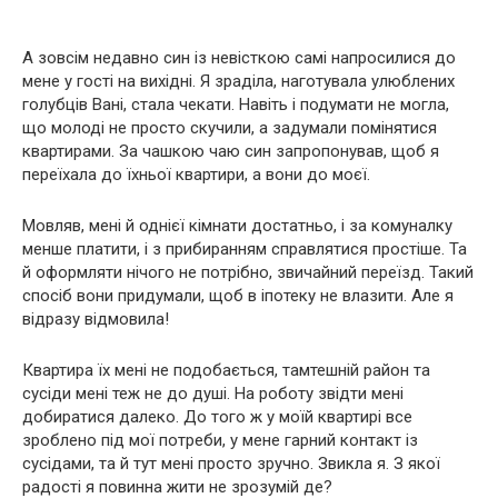
А зовсім недавно син із невісткою самі напросилися до
мене у гості на вихідні. Я зраділа, наготувала улюблених
голубців Вані, стала чекати. Навіть і подумати не могла,
що молоді не просто скучили, а задумали помінятися
квартирами. За чашкою чаю син запропонував, щоб я
переїхала до їхньої квартири, а вони до моєї.
Мовляв, мені й однієї кімнати достатньо, і за комуналку
менше платити, і з прибиранням справлятися простіше. Та
й оформляти нічого не потрібно, звичайний переїзд. Такий
спосіб вони придумали, щоб в іпотеку не влазити. Але я
відразу відмовила!
Квартира їх мені не подобається, тамтешній район та
сусіди мені теж не до душі. На роботу звідти мені
добиратися далеко. До того ж у моїй квартирі все
зроблено під мої потреби, у мене гарний контакт із
сусідами, та й тут мені просто зручно. Звикла я. З якої
радості я повинна жити не зрозумій де?