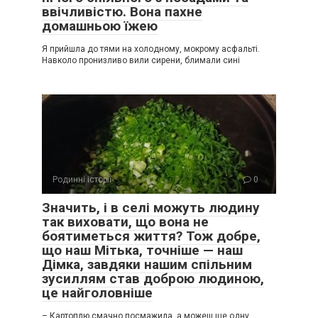
ввічливістю. Вона пахне
домашньою їжею
Я прийшла до тями на холодному, мокрому асфальті.
Навколо пронизливо вили сирени, блимали сині
Родинні історії
0
Значить, і в селі можуть людину
так виховати, що вона не
боятиметься життя? Тож добре,
що наш Мітька, точніше — наш
Дімка, завдяки нашим спільним
зусиллям став доброю людиною,
це найголовніше
– Картоплю смачно посмажила, а можеш ще одну