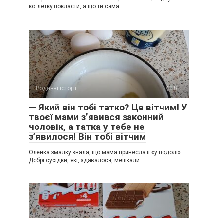
котлетку покласти, а що ти сама
Родинні історії
0
— Який він тобі татко? Це вітчим! У
твоєї мами з’явився законний
чоловік, а татка у тебе не
з’явилося! Він тобі вітчим
Оленка змалку знала, що мама принесла її «у подолі».
Добрі сусідки, які, здавалося, мешкали