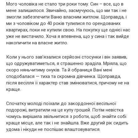
Мого чоловіка не стало три роки тому. Син – все, що в
мене залишилося. Звичайно, засмучуюсь, що ми так і не
змогли забезпечити Ваню власним житлом. Щоправда, і
ми з чоловіком до 40 років тулилися по орендованих
квартирах, поки не купили свою. На покупку ще однієї нас
уже не вистачило. Хоча я впевнена, що у сина і так вийде
накопичити на власне житло.
Коли у нього зав’язалися серйозні стосунки і він заявив,
що одружуватиметься, я страшенно зраділа. Мріяла, що
скоро няньчитиму онуків. Та й обраниця Вані мені
сподобалася — тиха та скромна дівчинка. Щоправда,
після весілля її характер став змінюватися, причому не на
краще.
Спочатку молоді поїхали до закордонної весільної
подорожі, витратили на це купу грошей. Потім невістка
чомусь вирішила звільнитися з роботи, щоб знайти собі
краще місце, але так і не знайшла. Вже другий рік сидить
удома і нікуди не поспішає влаштовуватися.