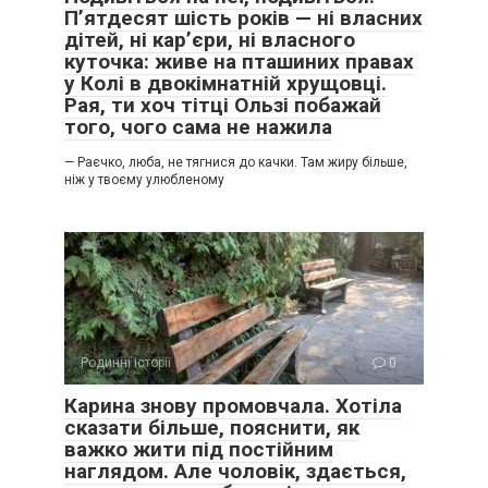
П’ятдесят шість років — ні власних
дітей, ні кар’єри, ні власного
куточка: живе на пташиних правах
у Колі в двокімнатній хрущовці.
Рая, ти хоч тітці Ользі побажай
того, чого сама не нажила
— Раєчко, люба, не тягнися до качки. Там жиру більше,
ніж у твоєму улюбленому
Родинні історії
0
Карина знову промовчала. Хотіла
сказати більше, пояснити, як
важко жити під постійним
наглядом. Але чоловік, здається,