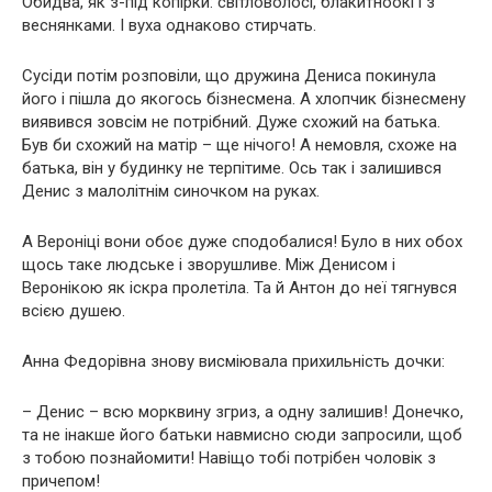
Обидва, як з-під копірки: світловолосі, блакитноокі і з
веснянками. І вуха однаково стирчать.
Сусіди потім розповіли, що дружина Дениса покинула
його і пішла до якогось бізнесмена. А хлопчик бізнесмену
виявився зовсім не потрібний. Дуже схожий на батька.
Був би схожий на матір – ще нічого! А немовля, схоже на
батька, він у будинку не терпітиме. Ось так і залишився
Денис з малолітнім синочком на руках.
А Вероніці вони обоє дуже сподобалися! Було в них обох
щось таке людське і зворушливе. Між Денисом і
Веронікою як іскра пролетіла. Та й Антон до неї тягнувся
всією душею.
Анна Федорівна знову висміювала прихильність дочки:
– Денис – всю морквину згриз, а одну залишив! Донечко,
та не інакше його батьки навмисно сюди запросили, щоб
з тобою познайомити! Навіщо тобі потрібен чоловік з
причепом!