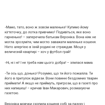
-Мамо, тато, воно ж зовсім маленьке! Купимо йому
кігтеточку, до лотка привчимо! Подивіться, яке воно
гарненьке! – заперечила батькам Вероніка. Вона ніяк не
могла зрозуміти, чим могло заважати маленьке кошеня.
Ніхто алергією в їхній родині не страждав. Місця у
величезній квартирі – хоч у футбол грай!
-Ні, ні і ні! І не треба нам цього добра! – злилася мама.
-Ти ось що, донько! Розумію, що ти його пожаліла. Ти
його в притулок відвези. Вони повинні бездомних тварин
приймати! А якщо не приймуть, пригрози, що в газеті про
них напишеш! – кричав Іван Макарович, розмахуючи
газетою.
Вероніка мовчки схопила кошеня собі за пазуху і