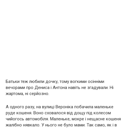
Батьки теж любили дочку, тому вогкими осінніми
вечорами про Дениса і Антона навіть не згадували. Ні
жартома, ні серйозно.
А одного разу, на вулиці Вероніка побачила маленьке
руде кошеня. Воно сховалося від дощу під колесом
чийогось автомобіля. Маленьке, мокре і нещасне кошеня
жалібно нявкало. У нього не було мами. Так само, як і в