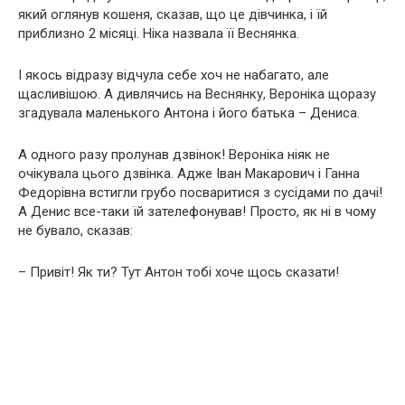
який оглянув кошеня, сказав, що це дівчинка, і їй
приблизно 2 місяці. Ніка назвала її Веснянка.
І якось відразу відчула себе хоч не набагато, але
щасливішою. А дивлячись на Веснянку, Вероніка щоразу
згадувала маленького Антона і його батька – Дениса.
А одного разу пролунав дзвінок! Вероніка ніяк не
очікувала цього дзвінка. Адже Іван Макарович і Ганна
Федорівна встигли грубо посваритися з сусідами по дачі!
А Денис все-таки їй зателефонував! Просто, як ні в чому
не бувало, сказав:
– Привіт! Як ти? Тут Антон тобі хоче щось сказати!