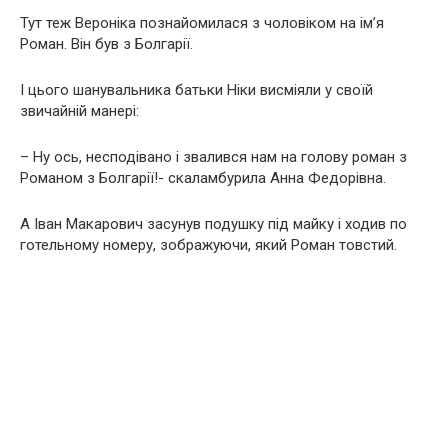
Тут теж Вероніка познайомилася з чоловіком на ім’я
Роман. Він був з Болгарії.
І цього шанувальника батьки Ніки висміяли у своїй
звичайній манері:
– Ну ось, несподівано і звалився нам на голову роман з
Романом з Болгарії!- скаламбурила Анна Федорівна.
А Іван Макарович засунув подушку під майку і ходив по
готельному номеру, зображуючи, який Роман товстий.