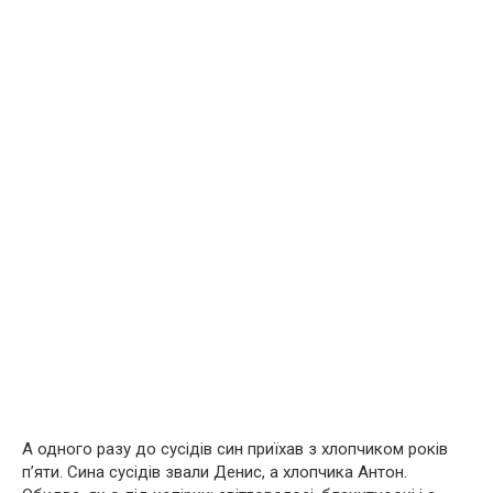
А одного разу до сусідів син приїхав з хлопчиком років
п’яти. Сина сусідів звали Денис, а хлопчика Антон.