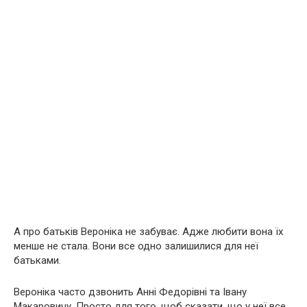
А про батьків Вероніка не забуває. Адже любити вона їх
менше не стала. Вони все одно залишилися для неї
батьками.
Вероніка часто дзвонить Анні Федорівні та Івану
Макаровичу. Просто для того, щоб сказати, що у неї все