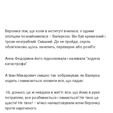
Вероніка теж, ще коли в інституті вчилася, з одним
хлопцем познайомилася – Валеркою. Він був кремезний і
трохи незграбний. Смішний. Де не пройде, скрізь
обов’язково щось зачепить, переверне або розіб’є.
Анна Федорівна його підколювала і називала “ходяча
катастрофа”.
А Іван Макарович смішно так зображував, як Валерка
ходить і намагається зловити все, що падає.
-Ні, донько, це ж невдаха в житті: все, що йому в руки
потрапляє, все розбивається і ламається! Не твоє це
щастя! Не твоє! – м’яко налаштовували вони Вероніку
проти нареченого.