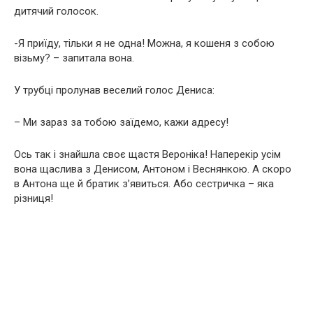
дитячий голосок.
-Я приїду, тільки я не одна! Можна, я кошеня з собою
візьму? – запитала вона.
У трубці пролунав веселий голос Дениса:
– Ми зараз за тобою заїдемо, кажи адресу!
Ось так і знайшла своє щастя Вероніка! Наперекір усім
вона щаслива з Денисом, Антоном і Веснянкою. А скоро
в Антона ще й братик з’явиться. Або сестричка – яка
різниця!