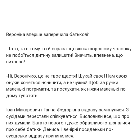
Вероніка вперше заперечила батькові:
-Тато, та в тому-то й справа, що жінка хорошому чоловіку
не побоїться дитину залишити! Значить, впевнена, що
виховає!
-Ні, Веронічко, це не твоє щастя! Шукай своє! Нам своїх
онуків хочеться няньчити, а не чужих! Щоб за ручки
маленькі потримати, та послухати, як ніжки маленькі по
дому тупотять…
Іван Макарович і Ганна Федорівна відразу замкнулися. З
сусідами перестали спілкуватися. Висловили все, що про
них думали. Багато нового і дуже образливого дізналися
про себе батьки Дениса. І вечірні посиденьки по-
сусідськи відразу припинилися.