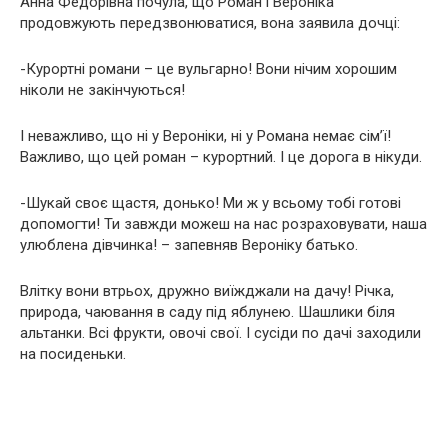
Анна Федорівна почула, що Роман і Вероніка
продовжують передзвонюватися, вона заявила дочці:
-Курортні романи – це вульгарно! Вони нічим хорошим
ніколи не закінчуються!
І неважливо, що ні у Вероніки, ні у Романа немає сім’ї!
Важливо, що цей роман – курортний. І це дорога в нікуди.
-Шукай своє щастя, донько! Ми ж у всьому тобі готові
допомогти! Ти завжди можеш на нас розраховувати, наша
улюблена дівчинка! – запевняв Вероніку батько.
Влітку вони втрьох, дружно виїжджали на дачу! Річка,
природа, чаювання в саду під яблунею. Шашлики біля
альтанки. Всі фрукти, овочі свої. І сусіди по дачі заходили
на посиденьки.