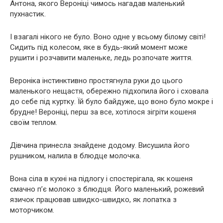
Антона, якого Вероніці чимось нагадав маленький
пухнастик.
І взагалі нікого не було. Воно одне у всьому білому світі!
Сидить під колесом, яке в будь-який момент може
рушити і розчавити маленьке, ледь розпочате життя.
Вероніка інстинктивно простягнула руки до цього
маленького нещастя, обережно підхопила його і сховала
до себе під куртку. Їй було байдуже, що воно було мокре і
брудне! Вероніці, перш за все, хотілося зігріти кошеня
своїм теплом.
Дівчина принесла знайдене додому. Висушила його
рушником, налила в блюдце молочка.
Вона сіла в кухні на підлогу і спостерігала, як кошеня
смачно п’є молоко з блюдця. Його маленький, рожевий
язичок працював швидко-швидко, як лопатка з
моторчиком.