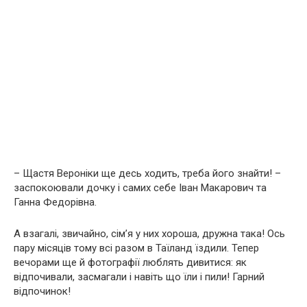
– Щастя Вероніки ще десь ходить, треба його знайти! –
заспокоювали дочку і самих себе Іван Макарович та
Ганна Федорівна.
А взагалі, звичайно, сім’я у них хороша, дружна така! Ось
пару місяців тому всі разом в Таїланд їздили. Тепер
вечорами ще й фотографії люблять дивитися: як
відпочивали, засмагали і навіть що їли і пили! Гарний
відпочинок!