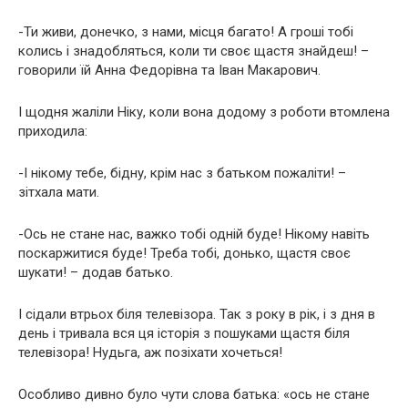
-Ти живи, донечко, з нами, місця багато! А гроші тобі
колись і знадобляться, коли ти своє щастя знайдеш! –
говорили їй Анна Федорівна та Іван Макарович.
І щодня жаліли Ніку, коли вона додому з роботи втомлена
приходила:
-І нікому тебе, бідну, крім нас з батьком пожаліти! –
зітхала мати.
-Ось не стане нас, важко тобі одній буде! Нікому навіть
поскаржитися буде! Треба тобі, донько, щастя своє
шукати! – додав батько.
І сідали втрьох біля телевізора. Так з року в рік, і з дня в
день і тривала вся ця історія з пошуками щастя біля
телевізора! Нудьга, аж позіхати хочеться!
Особливо дивно було чути слова батька: «ось не стане