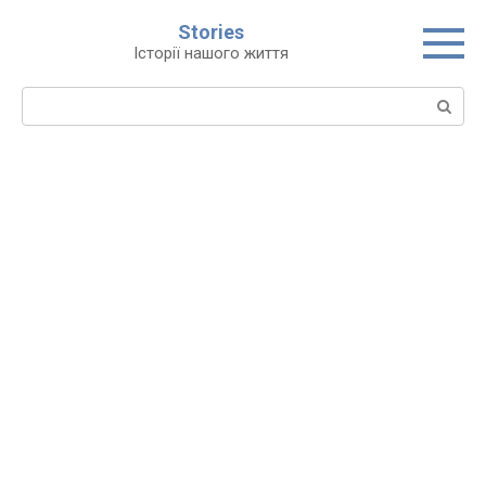
Перейти
Stories
до
Історії нашого життя
вмісту
Пошук: