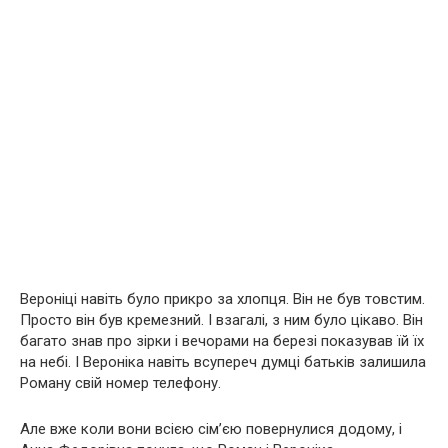
Вероніці навіть було прикро за хлопця. Він не був товстим.
Просто він був кремезний. І взагалі, з ним було цікаво. Він
багато знав про зірки і вечорами на березі показував їй їх
на небі. І Вероніка навіть всупереч думці батьків залишила
Роману свій номер телефону.
Але вже коли вони всією сім’єю повернулися додому, і