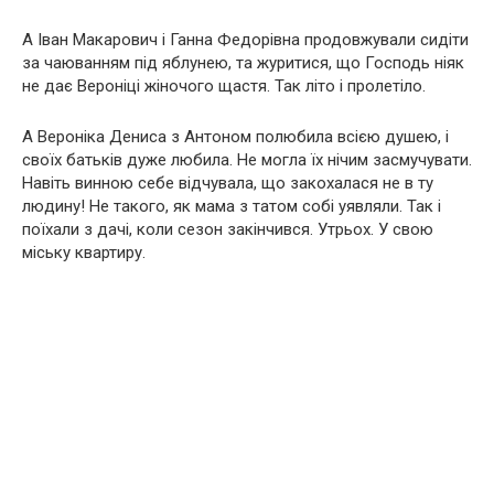
А Іван Макарович і Ганна Федорівна продовжували сидіти
за чаюванням під яблунею, та журитися, що Господь ніяк
не дає Вероніці жіночого щастя. Так літо і пролетіло.
А Вероніка Дениса з Антоном полюбила всією душею, і
своїх батьків дуже любила. Не могла їх нічим засмучувати.
Навіть винною себе відчувала, що закохалася не в ту
людину! Не такого, як мама з татом собі уявляли. Так і
поїхали з дачі, коли сезон закінчився. Утрьох. У свою
міську квартиру.