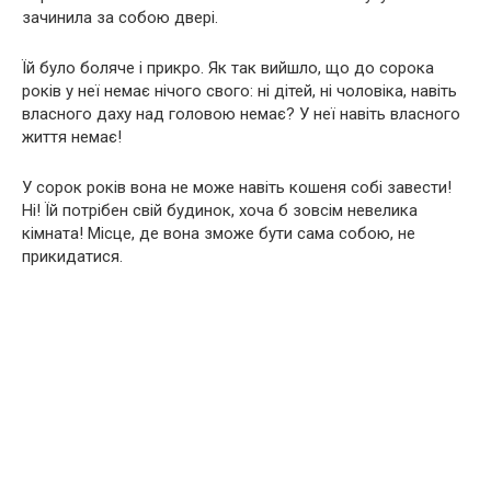
зачинила за собою двері.
Їй було боляче і прикро. Як так вийшло, що до сорока
років у неї немає нічого свого: ні дітей, ні чоловіка, навіть
власного даху над головою немає? У неї навіть власного
життя немає!
У сорок років вона не може навіть кошеня собі завести!
Ні! Їй потрібен свій будинок, хоча б зовсім невелика
кімната! Місце, де вона зможе бути сама собою, не
прикидатися.