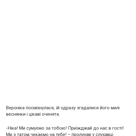
Вероніка посміхнулася, їй одразу згадалися його милі
веснянки і цікаві оченята.
-Ніка! Ми сумуємо за тобою! Приїжджай до нас в гості!
Ми з татом чекаємо на тебе! – пролунав у слухавці