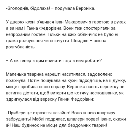
-Зголоднів, бідолаха! – подумала Вероніка.
У дверях кухні з’явився Іван Макарович з газетою в руках,
а за ним і Ганна Федорівна. Вони теж спостерігали за
непроханим гостем. Тільки на їхніх обличчях не було ні
грама розчулення чи співчуття. Швидше – злісна
розгубленість:
– А як тепер з цим вчинити і що з ним робити?
Маленька тварина нарешті наситилася, задоволено
позіхнула. Потім пошукала на кухні підходяще, на її думку,
місце і зробила свою справу. Вероніка навіть серветку не
встигла дістати, щоб витерти цю котячу несподіванку, як
здригнулася від вереску Ганни Федорівни:
-Прибери це страхіття негайно! Воно ж всю квартиру
забруднить! Меблі подряпає, шпалери порве! Іване, скажи
їй! Наш будинок не місце для бездомних тварин!