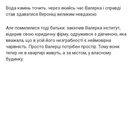
Вода камінь точить: через якийсь час Валерка і справді
став здаватися Вероніці великим невдахою.
Але помилилися тоді батьки: закінчив Валерка інститут,
відкрив свою юридичну фірму, одружився з дівчиною, яка
вважала, що в усій його незграбності є неймовірна
чарівність. Просто Валерці потрібен простір. Тому вони
тепер не в квартирі живуть, а за містом, у власному
будинку.