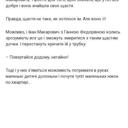
добре і вона знайшла своє щастя.
Правда, щастя не таке, як хотілося їм. Але воно її!
Можливо, і Іван Макарович з Ганною Федорівною колись
зрозуміють все це і зможуть змиритися з таким щастям
дочки. І перестануть кричати їй у трубку:
– Повертайся додому, негайно!
Тоді і у них з’явиться можливість потримати в руках
маленькі дитячі долоньки і почути тупіт маленьких ніжок
по квартирі…