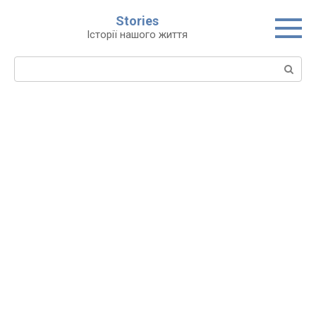
Перейти
Stories
до
Історії нашого життя
вмісту
Пошук: