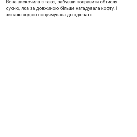
Вона вискочила з таксі, забувши поправити обтислу
сукню, яка за довжиною більше нагадувала кофту, і
хиткою ходою попрямувала до «дівчат».