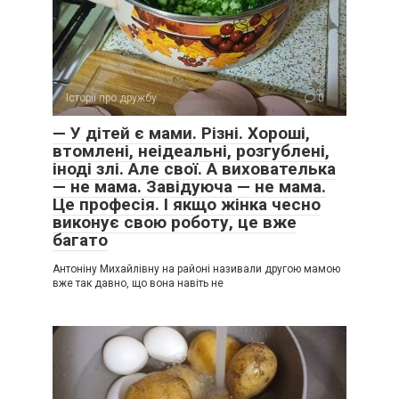
Історії про дружбу
0
— У дітей є мами. Різні. Хороші,
втомлені, неідеальні, розгублені,
іноді злі. Але свої. А вихователька
— не мама. Завідуюча — не мама.
Це професія. І якщо жінка чесно
виконує свою роботу, це вже
багато
Антоніну Михайлівну на районі називали другою мамою
вже так давно, що вона навіть не