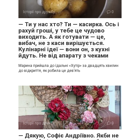
Історії про дружбу
0
— Ти у нас хто? Ти — касирка. Ось і
рахуй гроші, у тебе це чудово
виходить. А як готувати — це,
вибач, не з каси вирішується.
Кулінарні ідеї — вони он, з кухні
йдуть. Не від апарату з чеками
Марина прийшла до їдальні «Хутір» за двадцять хвилин
до відкриття, як робила це дев’ять
Історії про дружбу
0
— Дякую, Софіє Андріївно. Якби не