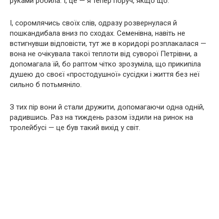
руками робила. І, це — я тепер поруч, якщо що.
І, соромлячись своїх слів, одразу розвернулася й
пошкандибала вниз по сходах. Семенівна, навіть не
встигнувши відповісти, тут же в коридорі розплакалася —
вона не очікувала такої теплоти від суворої Петрівни, а
допомагала їй, бо раптом чітко зрозуміла, що прикипіла
душею до своєї «простодушної» сусідки і життя без неї
сильно б потьмяніло.
З тих пір вони й стали дружити, допомагаючи одна одній,
радившись. Раз на тиждень разом їздили на ринок на
тролейбусі — це був такий вихід у світ.