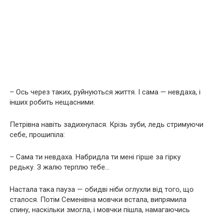
– Ось через таких, руйнуються життя. І сама — невдаха, і
інших робить нещасними.
Петрівна навіть задихнулася. Крізь зуби, ледь стримуючи
себе, прошипіла:
– Сама ти невдаха. Набридла ти мені гірше за гірку
редьку. З жалю терплю тебе…
Настала така пауза — обидві ніби оглухли від того, що
сталося. Потім Семенівна мовчки встала, випрямила
спину, наскільки змогла, і мовчки пішла, намагаючись