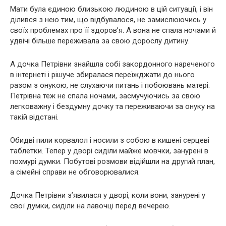
Мати була єдиною близькою людиною в цій ситуації, і він
ділився з нею тим, що відбувалося, не замислюючись у
своїх проблемах про її здоров’я. А вона не спала ночами й
удвічі більше переживала за свою дорослу дитину.
А дочка Петрівни знайшла собі закордонного нареченого
в інтернеті і рішуче збиралася переїжджати до нього
разом з онукою, не слухаючи питань і побоювань матері.
Петрівна теж не спала ночами, засмучуючись за свою
легковажну і бездумну дочку та переживаючи за онуку на
такій відстані.
Обидві пили корвалол і носили з собою в кишені серцеві
таблетки. Тепер у дворі сиділи майже мовчки, занурені в
похмурі думки. Побутові розмови відійшли на другий план,
а сімейні справи не обговорювалися.
Дочка Петрівни з’явилася у дворі, коли вони, занурені у
свої думки, сиділи на лавочці перед вечерею.