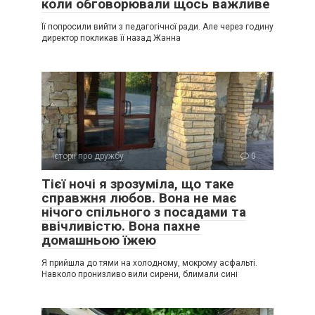
коли обговорювали щось важливе
Її попросили вийти з педагогічної ради. Але через годину
директор покликав її назад Жанна
Історії про дружбу
0
Тієї ночі я зрозуміла, що таке
справжня любов. Вона не має
нічого спільного з посадами та
ввічливістю. Вона пахне
домашньою їжею
Я прийшла до тями на холодному, мокрому асфальті.
Навколо пронизливо вили сирени, блимали сині