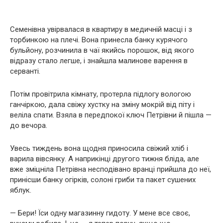
Семенівна увірвалася в квартиру в медичній масці і з
торбинкою на плечі. Вона принесла банку курячого
бульйону, розчинила в чаї якийсь порошок, від якого
відразу стало легше, і знайшла малинове варення в
серванті.
Потім провітрила кімнату, протерла підлогу вологою
ганчіркою, дала свіжу хустку на зміну мокрій від піту і
веліла спати. Взяла в передпокої ключ Петрівни й пішла —
до вечора.
Увесь тиждень вона щодня приносила свіжий хліб і
варила вівсянку. А наприкінці другого тижня бліда, але
вже зміцніла Петрівна несподівано вранці прийшла до неї,
принісши банку огірків, солоні гриби та пакет сушених
яблук.
— Бери! Їси одну магазинну гидоту. У мене все своє,