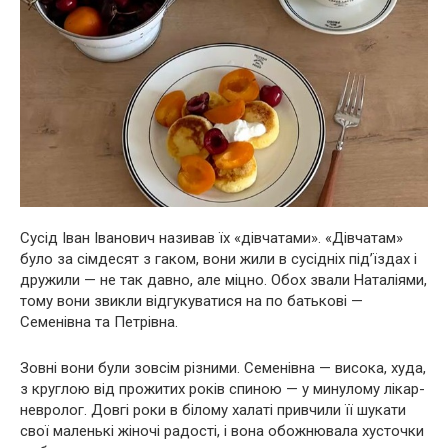
Сусід Іван Іванович називав їх «дівчатами». «Дівчатам»
було за сімдесят з гаком, вони жили в сусідніх під’їздах і
дружили — не так давно, але міцно. Обох звали Наталіями,
тому вони звикли відгукуватися на по батькові —
Семенівна та Петрівна.
Зовні вони були зовсім різними. Семенівна — висока, худа,
з круглою від прожитих років спиною — у минулому лікар-
невролог. Довгі роки в білому халаті привчили її шукати
свої маленькі жіночі радості, і вона обожнювала хусточки