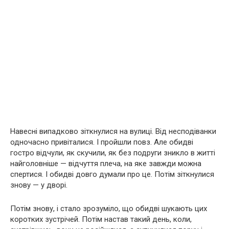
Навесні випадково зіткнулися на вулиці. Від несподіванки
одночасно привіталися. І пройшли повз. Але обидві
гостро відчули, як скучили, як без подруги зникло в житті
найголовніше — відчуття плеча, на яке завжди можна
спертися. І обидві довго думали про це. Потім зіткнулися
знову — у дворі.
Потім знову, і стало зрозуміло, що обидві шукають цих
коротких зустрічей. Потім настав такий день, коли,