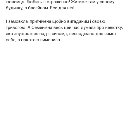
іноземця. Любить її страшенно! Житиме там у своєму
будинку, з басейном. Все для неї!
І замовкла, пригнічена щойно вигаданим і своєю
тривогою. А Семенівна весь цей час думала про невістку,
яка знущається над її сином, і, несподівано для самої
себе, з гіркотою вимовила: