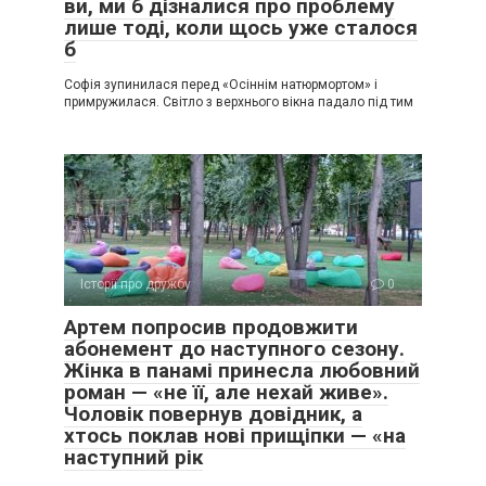
ви, ми б дізналися про проблему
лише тоді, коли щось уже сталося
б
Софія зупинилася перед «Осіннім натюрмортом» і
примружилася. Світло з верхнього вікна падало під тим
Історії про дружбу
0
Артем попросив продовжити
абонемент до наступного сезону.
Жінка в панамі принесла любовний
роман — «не її, але нехай живе».
Чоловік повернув довідник, а
хтось поклав нові прищіпки — «на
наступний рік