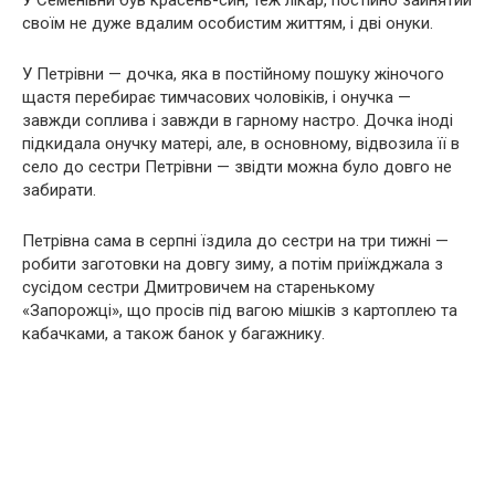
своїм не дуже вдалим особистим життям, і дві онуки.
У Петрівни — дочка, яка в постійному пошуку жіночого
щастя перебирає тимчасових чоловіків, і онучка —
завжди соплива і завжди в гарному настро. Дочка іноді
підкидала онучку матері, але, в основному, відвозила її в
село до сестри Петрівни — звідти можна було довго не
забирати.
Петрівна сама в серпні їздила до сестри на три тижні —
робити заготовки на довгу зиму, а потім приїжджала з
сусідом сестри Дмитровичем на старенькому
«Запорожці», що просів під вагою мішків з картоплею та
кабачками, а також банок у багажнику.