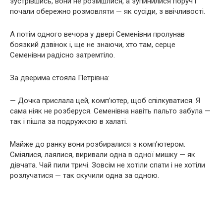
зустрівшись, вони не розійшлися, а зупинилися поруч і
почали обережно розмовляти — як сусіди, з ввічливості.
А потім одного вечора у двері Семенівни пролунав
боязкий дзвінок і, ще не знаючи, хто там, серце
Семенівни радісно затремтіло.
За дверима стояла Петрівна:
— Дочка прислала цей, комп’ютер, щоб спілкуватися. Я
сама ніяк не розберуся. Семенівна навіть пальто забула —
так і пішла за подружкою в халаті.
Майже до ранку вони розбиралися з комп’ютером.
Сміялися, лаялися, виривали одна в одної мишку — як
дівчата. Чай пили тричі. Зовсім не хотіли спати і не хотіли
розлучатися — так скучили одна за одною.