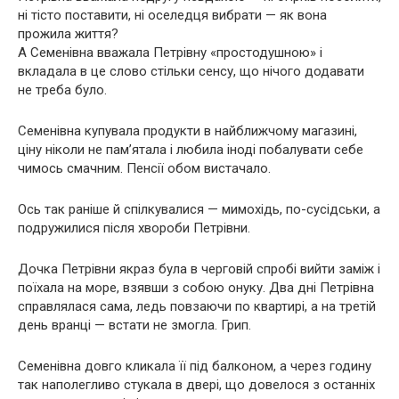
ні тісто поставити, ні оселедця вибрати — як вона
прожила життя?
А Семенівна вважала Петрівну «простодушною» і
вкладала в це слово стільки сенсу, що нічого додавати
не треба було.
Семенівна купувала продукти в найближчому магазині,
ціну ніколи не пам’ятала і любила іноді побалувати себе
чимось смачним. Пенсії обом вистачало.
Ось так раніше й спілкувалися — мимохідь, по-сусідськи, а
подружилися після хвороби Петрівни.
Дочка Петрівни якраз була в черговій спробі вийти заміж і
поїхала на море, взявши з собою онуку. Два дні Петрівна
справлялася сама, ледь повзаючи по квартирі, а на третій
день вранці — встати не змогла. Грип.
Семенівна довго кликала її під балконом, а через годину
так наполегливо стукала в двері, що довелося з останніх