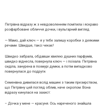
Петрівна відразу ж з невдоволенням помітила і яскраво
розфарбоване обличчя дочки, і вульгарний вигляд.
— Мамо, дай ключ — я у тебе залишу коробки з деякими
речами. Швидше, таксі чекає!
Швидко забрала, обдавши хвилею душних парфумів,
швидко віднесла, повернула ключ — і поїхала. Петрівна
сиділа, занурена в похмурі думки, а потім випадково
повернулася до подруги.
Семенівна дивилася вслід машині з таким презирством,
що Петрівну цей погляд облив, наче окропом. Вона
відразу кинулася на захист:
– Дочка у мене — красуня. Ось нареченого знайшла