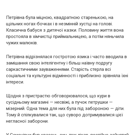
Петрівна була міцною, квадратною старенькою, на
щільних ногах-бочках і в незмінній хустці на голові.
Класична бабуся з дитячої казки. Половину життя вона
простояла в хімчистці приймальницею, а потім няньчила
чужих малюків.
Петрівна відрізнялася гостротою язика і часто вводила в
замішання свою інтелігентну і більш наївну подругу
саркастичними зауваженнями. Старість стерла всі
соціальні та культурні відмінності і приблизно зрівняла їхні
інтереси.
Щодня з пристрастю обговорювалося, що кури в
сусідньому магазині — несвіжі, а пучок петрушки —
мізерний. Одна тема для них була під забороною — діти.
Тому й спілкувалися так, що суворо дотримувалися цієї
негласної заборони.
У Семенівни був красень-син, теж лікар, постійно зайнятий