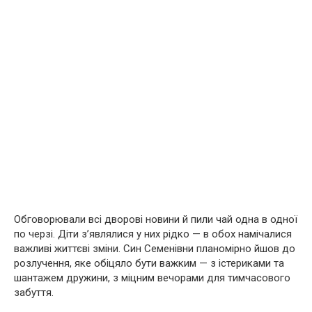
Обговорювали всі дворові новини й пили чай одна в одної
по черзі. Діти з’являлися у них рідко — в обох намічалися
важливі життєві зміни. Син Семенівни планомірно йшов до
розлучення, яке обіцяло бути важким — з істериками та
шантажем дружини, з міцним вечорами для тимчасового
забуття.