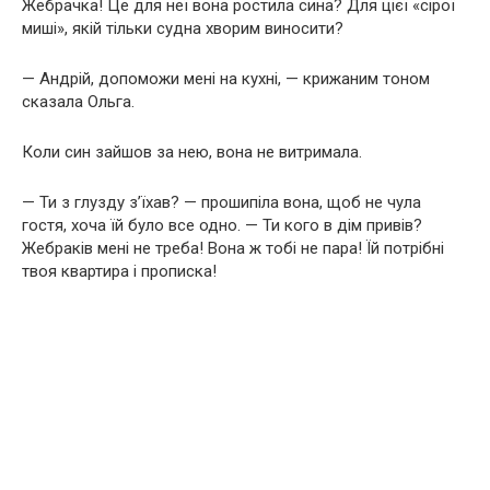
Жебрачка! Це для неї вона ростила сина? Для цієї «сірої
миші», якій тільки судна хворим виносити?
— Андрій, допоможи мені на кухні, — крижаним тоном
сказала Ольга.
Коли син зайшов за нею, вона не витримала.
— Ти з глузду з’їхав? — прошипіла вона, щоб не чула
гостя, хоча їй було все одно. — Ти кого в дім привів?
Жебраків мені не треба! Вона ж тобі не пара! Їй потрібні
твоя квартира і прописка!