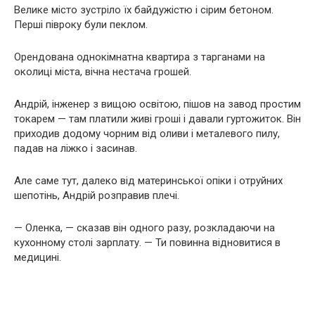
Велике місто зустріло їх байдужістю і сірим бетоном.
Перші півроку були пеклом.
Орендована однокімнатна квартира з тарганами на
околиці міста, вічна нестача грошей.
Андрій, інженер з вищою освітою, пішов на завод простим
токарем — там платили живі гроші і давали гуртожиток. Він
приходив додому чорним від оливи і металевого пилу,
падав на ліжко і засинав.
Але саме тут, далеко від материнської опіки і отруйних
шепотінь, Андрій розправив плечі.
— Оленка, — сказав він одного разу, розкладаючи на
кухонному столі зарплату. — Ти повинна відновитися в
медицині.