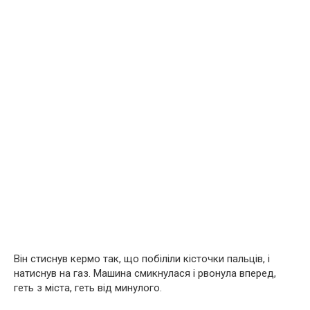
Він стиснув кермо так, що побіліли кісточки пальців, і
натиснув на газ. Машина смикнулася і рвонула вперед,
геть з міста, геть від минулого.