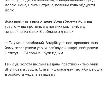
долею. Вона, Ольга Петрівна, повинна була обдурити
долю.
Вона виліпить з нього ідеал. Вона вбереже його від
усього — від протягів, від поганих компаній, від
неправильних жінок. Особливо від жінок.
— Ти у мене особливий, Андрійку, — повторювала вона
йому, перевіряючи уроки, зав’язуючи шарф, вибираючи
інститут. — Ти повинен бути гідним.
І він був. Золота шкільна медаль, престижний технічний
ВНЗ, повага сусідів. Ольга пишалася ним так, ніби це була
її особиста медаль за відвагу.