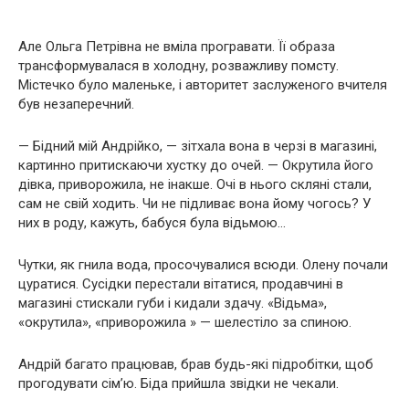
Але Ольга Петрівна не вміла програвати. Її образа
трансформувалася в холодну, розважливу помсту.
Містечко було маленьке, і авторитет заслуженого вчителя
був незаперечний.
— Бідний мій Андрійко, — зітхала вона в черзі в магазині,
картинно притискаючи хустку до очей. — Окрутила його
дівка, приворожила, не інакше. Очі в нього скляні стали,
сам не свій ходить. Чи не підливає вона йому чогось? У
них в роду, кажуть, бабуся була відьмою…
Чутки, як гнила вода, просочувалися всюди. Олену почали
цуратися. Сусідки перестали вітатися, продавчині в
магазині стискали губи і кидали здачу. «Відьма»,
«окрутила», «приворожила » — шелестіло за спиною.
Андрій багато працював, брав будь-які підробітки, щоб
прогодувати сім’ю. Біда прийшла звідки не чекали.