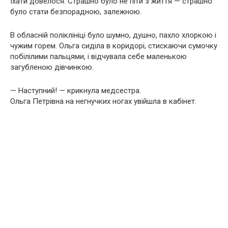
Їхати довелося. Страшно було не піти з життя — страшно
було стати безпорадною, залежною.
В обласній поліклініці було шумно, душно, пахло хлоркою і
чужим горем. Ольга сиділа в коридорі, стискаючи сумочку
побілілими пальцями, і відчувала себе маленькою
загубленою дівчинкою.
— Наступний! — крикнула медсестра.
Ольга Петрівна на негнучких ногах увійшла в кабінет.