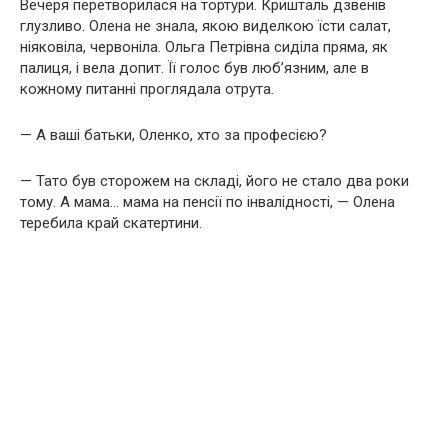
Вечеря перетворилася на тортури. Кришталь дзвенів
глузливо. Олена не знала, якою виделкою їсти салат,
ніяковіла, червоніла. Ольга Петрівна сиділа пряма, як
палиця, і вела допит. Її голос був люб’язним, але в
кожному питанні проглядала отрута.
— А ваші батьки, Оленко, хто за професією?
— Тато був сторожем на складі, його не стало два роки
тому. А мама… мама на пенсії по інвалідності, — Олена
теребила край скатертини.