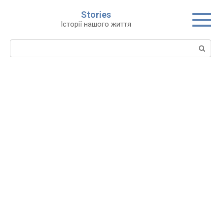
Перейти
Stories
до
Історії нашого життя
вмісту
Пошук: