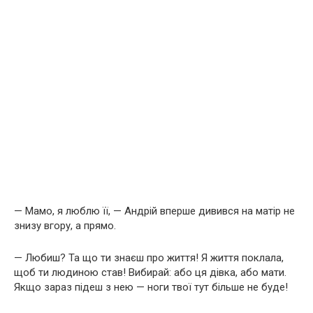
— Мамо, я люблю її, — Андрій вперше дивився на матір не
знизу вгору, а прямо.
— Любиш? Та що ти знаєш про життя! Я життя поклала,
щоб ти людиною став! Вибирай: або ця дівка, або мати.
Якщо зараз підеш з нею — ноги твої тут більше не буде!