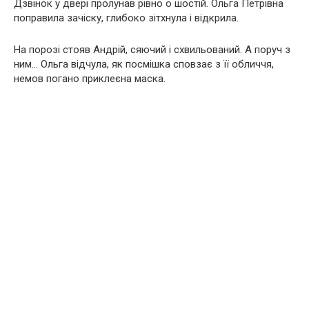
Дзвінок у двері пролунав рівно о шостій. Ольга Петрівна
поправила зачіску, глибоко зітхнула і відкрила.
На порозі стояв Андрій, сяючий і схвильований. А поруч з
ним… Ольга відчула, як посмішка сповзає з її обличчя,
немов погано приклеєна маска.