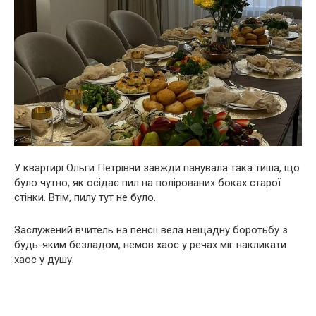
У квартирі Ольги Петрівни завжди панувала така тиша, що
було чутно, як осідає пил на полірованих боках старої
стінки. Втім, пилу тут не було.
Заслужений вчитель на пенсії вела нещадну боротьбу з
будь-яким безладом, немов хаос у речах міг накликати
хаос у душу.