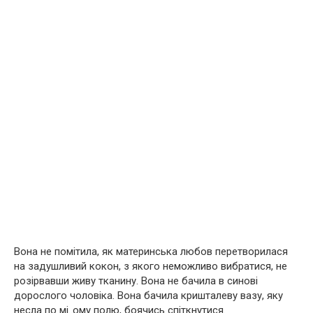
Вона не помітила, як материнська любов перетворилася
на задушливий кокон, з якого неможливо вибратися, не
розірвавши живу тканину. Вона не бачила в синові
дорослого чоловіка. Вона бачила кришталеву вазу, яку
несла по мі..ому полю, боячись спіткнутися.