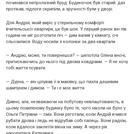
починався непролазний бруд. Будиночок був старий: дах
протікав, підлоги скрипіли, а зручності були у дворі.
Для Андрія, який виріс у стерильному комфорті
вчительської квартири, це був шок. У перший ранок він пів
години не міг розтопити піч — дим валив у кімнату, очі
сльозилися. Воду носили з колонки за два квартали.
— Андрію, може, ти повернешся? — шепотіла Олена вночі,
притискаючись до нього під двома ковдрами. — Я не хочу
тобі життя псувати.
— Дурна, — він цілував її в маківку, що пахла дешевим
шампунем і димом. — Ти і є моє життя.
Дивно, але, незважаючи на побутову невлаштованість, в
цьому похиленому будинку було те, чого ніколи не було у
Ольги Петрівни — сміх. Вони реготали, коли Андрій вчився
рубати дрова і ледь не відрубав собі палець. Вони раділи,
коли вдалося заклеїти вікна на зиму. А через рік
народилася Катеринка.