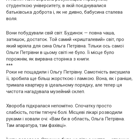
студенткою університету, в якій поєднувалися
батьківська доброта і, як не дивно, бабусина сталева
воля.
Вони побудували свій світ. Будинок — повна чаша,
затишок, достаток. Той самий «кришталевий» світ, про
який мріяла для сина Ольга Петрівна. Тільки ось самої
Ольги Петрівни в цьому світі не було. Її місце було
порожнім, як вирвана сторінка з книги.
***
Роки не пощадили і Ольгу Петрівну. Самотність висушила
її, зробила ще більш жорсткою і ламкою. Вона, як і раніше,
тримала квартиру в ідеальному порядку, але тепер ця
чистота нагадувала музейний склеп.
Хвороба підкралася непомітно. Спочатку просто
слабкість, потім тягнучі болі. Місцеві лікарі розводили
руками і ховали очі: «Вам би в область, Ольга Петрівна.
Там апаратура, там фахівці».