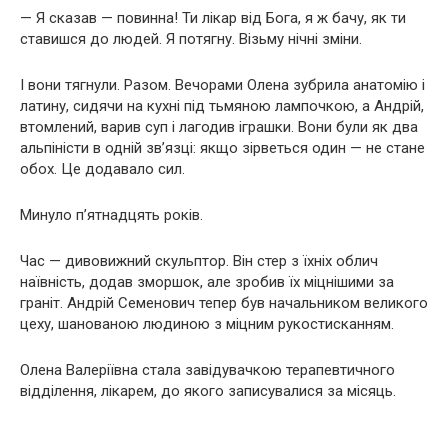
— Я сказав — повинна! Ти лікар від Бога, я ж бачу, як ти
ставишся до людей. Я потягну. Візьму нічні зміни.
І вони тягнули. Разом. Вечорами Олена зубрила анатомію і
латину, сидячи на кухні під тьмяною лампочкою, а Андрій,
втомлений, варив суп і лагодив іграшки. Вони були як два
альпіністи в одній зв’язці: якщо зірветься один — не стане
обох. Це додавало сил.
Минуло п’ятнадцять років.
Час — дивовижний скульптор. Він стер з їхніх облич
наївність, додав зморшок, але зробив їх міцнішими за
граніт. Андрій Семенович тепер був начальником великого
цеху, шанованою людиною з міцним рукостисканням.
Олена Валеріївна стала завідувачкою терапевтичного
відділення, лікарем, до якого записувалися за місяць.