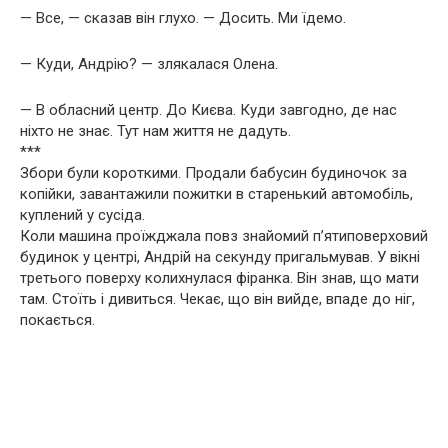
— Все, — сказав він глухо. — Досить. Ми їдемо.
— Куди, Андрію? — злякалася Олена.
— В обласний центр. До Києва. Куди завгодно, де нас
ніхто не знає. Тут нам життя не дадуть.
***
Збори були короткими. Продали бабусин будиночок за
копійки, завантажили пожитки в старенький автомобіль,
куплений у сусіда.
Коли машина проїжджала повз знайомий п’ятиповерховий
будинок у центрі, Андрій на секунду пригальмував. У вікні
третього поверху колихнулася фіранка. Він знав, що мати
там. Стоїть і дивиться. Чекає, що він вийде, впаде до ніг,
покається.