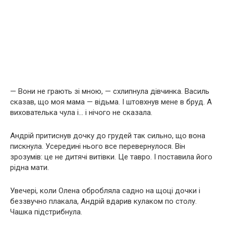
— Вони не грають зі мною, — схлипнула дівчинка. Василь
сказав, що моя мама — відьма. І штовхнув мене в бруд. А
вихователька чула і… і нічого не сказала.
Андрій притиснув дочку до грудей так сильно, що вона
пискнула. Усередині нього все перевернулося. Він
зрозумів: це не дитячі витівки. Це тавро. І поставила його
рідна мати.
Увечері, коли Олена обробляла садно на щоці дочки і
беззвучно плакала, Андрій вдарив кулаком по столу.
Чашка підстрибнула.