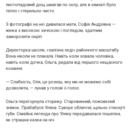
листопадовий дощ шмагав по склу, але в кімнаті було
тепло і стерильно чисто.
З фотографії на неї дивилася мати, Софія Андріївна —
жінка з високою зачіскою і поглядом, здатним
заморозити окріп.
Директорка школи, «залізна леді» районного масштабу.
Вона ніколи не плакала. Навіть коли ховала чоловіка,
навіть коли дочка, Ольга, ридала від першого нещасного
кохання.
— Слабкість, Оля, це розкіш, яку ми не можемо собі
дозволити, — лунав у голові її голос.
Ольга перегорнула сторінку. Старовинний, пожовклий
знімок. Прабабуся Уляна. Суворе обличчя, щільно стиснуті
губи. Сімейна легенда про Уляну передавалася пошепки,
як страшна казка на ніч.