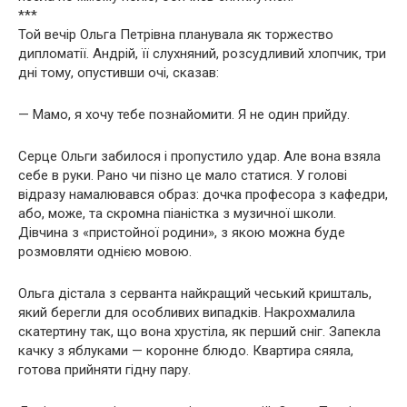
***
Той вечір Ольга Петрівна планувала як торжество
дипломатії. Андрій, її слухняний, розсудливий хлопчик, три
дні тому, опустивши очі, сказав:
— Мамо, я хочу тебе познайомити. Я не один прийду.
Серце Ольги забилося і пропустило удар. Але вона взяла
себе в руки. Рано чи пізно це мало статися. У голові
відразу намалювався образ: дочка професора з кафедри,
або, може, та скромна піаністка з музичної школи.
Дівчина з «пристойної родини», з якою можна буде
розмовляти однією мовою.
Ольга дістала з серванта найкращий чеський кришталь,
який берегли для особливих випадків. Накрохмалила
скатертину так, що вона хрустіла, як перший сніг. Запекла
качку з яблуками — коронне блюдо. Квартира сяяла,
готова прийняти гідну пару.