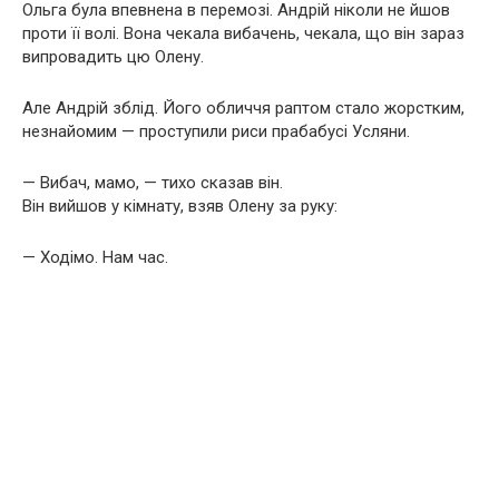
Ольга була впевнена в перемозі. Андрій ніколи не йшов
проти її волі. Вона чекала вибачень, чекала, що він зараз
випровадить цю Олену.
Але Андрій зблід. Його обличчя раптом стало жорстким,
незнайомим — проступили риси прабабусі Усляни.
— Вибач, мамо, — тихо сказав він.
Він вийшов у кімнату, взяв Олену за руку:
— Ходімо. Нам час.