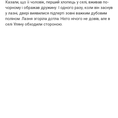
Казали, що її чоловік, перший хлопець у селі, вживав по-
чорному і ображав дружину. І одного разу, коли він заснув
у лазні, двері виявилися підперті зовні важким дубовим
поліном. Лазня згоріла дотла. Ніхто нічого не довів, але в
селі Уляну обходили стороною.