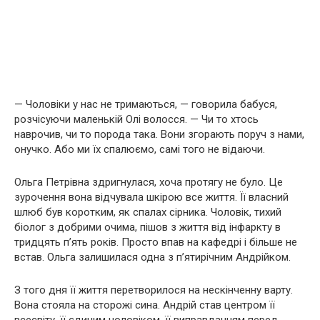
— Чоловіки у нас не тримаються, — говорила бабуся,
розчісуючи маленькій Олі волосся. — Чи то хтось
наврочив, чи то порода така. Вони згорають поруч з нами,
онучко. Або ми їх спалюємо, самі того не відаючи.
Ольга Петрівна здригнулася, хоча протягу не було. Це
зурочення вона відчувала шкірою все життя. Її власний
шлюб був коротким, як спалах сірника. Чоловік, тихий
біолог з добрими очима, пішов з життя від інфаркту в
тридцять п’ять років. Просто впав на кафедрі і більше не
встав. Ольга залишилася одна з п’ятирічним Андрійком.
З того дня її життя перетворилося на нескінченну варту.
Вона стояла на сторожі сина. Андрій став центром її
всесвіту, її єдиним чоловіком, її виправданням перед