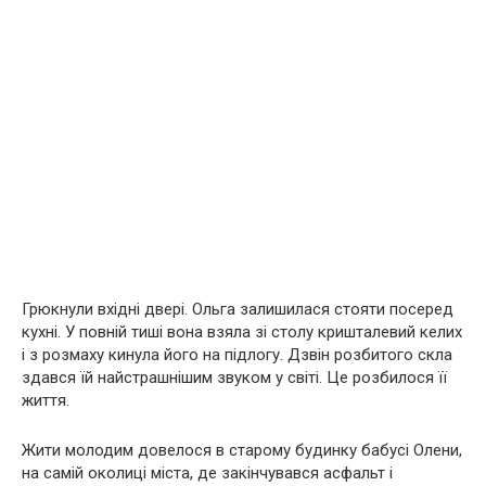
Грюкнули вхідні двері. Ольга залишилася стояти посеред
кухні. У повній тиші вона взяла зі столу кришталевий келих
і з розмаху кинула його на підлогу. Дзвін розбитого скла
здався їй найстрашнішим звуком у світі. Це розбилося її
життя.
Жити молодим довелося в старому будинку бабусі Олени,
на самій околиці міста, де закінчувався асфальт і