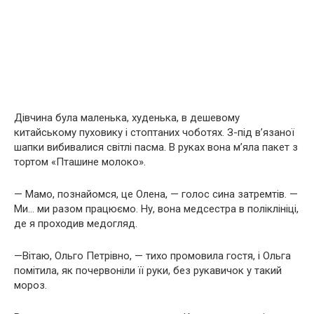
Дівчина була маленька, худенька, в дешевому
китайському пуховику і стоптаних чоботях. З-під в’язаної
шапки вибивалися світлі пасма. В руках вона м’яла пакет з
тортом «Пташине молоко».
— Мамо, познайомся, це Олена, — голос сина затремтів. —
Ми… ми разом працюємо. Ну, вона медсестра в поліклініці,
де я проходив медогляд.
—Вітаю, Ольго Петрівно, — тихо промовила гостя, і Ольга
помітила, як почервоніли її руки, без рукавичок у такий
мороз.