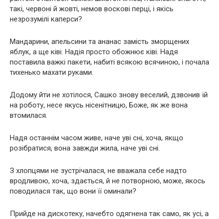
такі, червоні й жовті, немов воскові перці, і якісь
незрозумілі каперси?
Мандарини, апельсини та ананас замість зморщених
яблук, а ще ківі. Надія просто обожнює ківі. Надя
поставила важкі пакети, набиті всякою всячиною, і почала
тихенько махати руками.
Додому йти не хотілося, Сашко знову веселий, дзвонив їй
на роботу, несе якусь нісенітницю, Боже, як же вона
втомилася.
Надя останнім часом живе, наче уві сні, хоча, якщо
розібратися, вона завжди жила, наче уві сні.
З хлопцями не зустрічалася, не вважала себе надто
вродливою, хоча, здається, й не потворною, може, якось
поводилася так, що вони її оминали?
Прийде на дискотеку, начебто одягнена так само, як усі, а