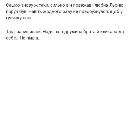
Сашко знову ж таки, сильно він поважав і любив Льоню,
поруч був. Навіть жодного разу не поворухнувся, щоб у
гулянку піти.
Так і залишилася Надя, хоч дружина брата й кликала до
себе… Не пішла…