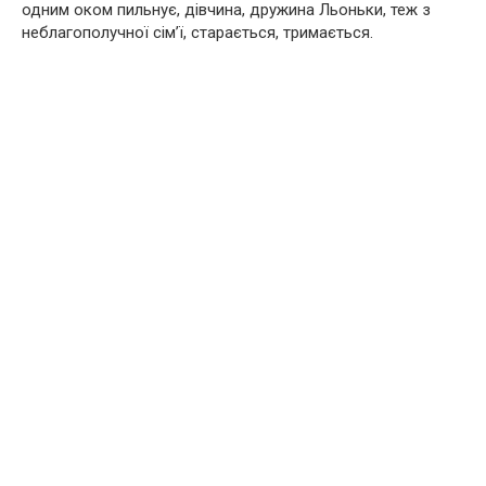
одним оком пильнує, дівчина, дружина Льоньки, теж з
неблагополучної сім’ї, старається, тримається.