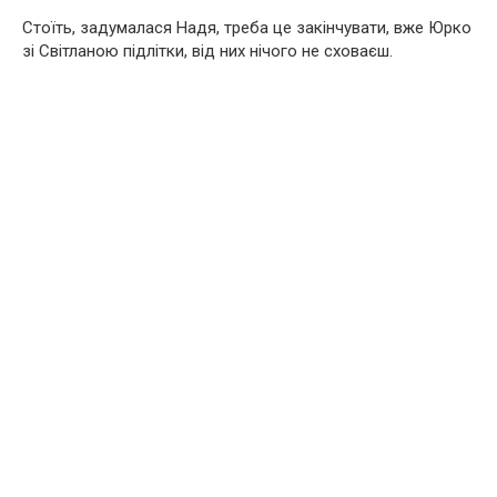
Стоїть, задумалася Надя, треба це закінчувати, вже Юрко
зі Світланою підлітки, від них нічого не сховаєш.