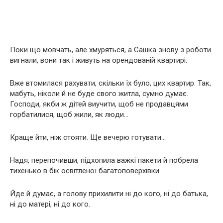
Поки що мовчать, але хмуряться, а Сашка знову з роботи
вигнали, вони так і живуть на орендованій квартирі.
Вже втомилася рахувати, скільки їх було, цих квартир. Так,
мабуть, ніколи й не буде свого житла, сумно думає.
Господи, якби ж дітей виучити, щоб не продавцями
горбатилися, щоб жили, як люди…
Краще йти, ніж стояти. Ще вечерю готувати…
Надя, перепочивши, підхопила важкі пакети й побрела
тихенько в бік освітленої багатоповерхівки.
Йде й думає, а голову прихилити ні до кого, ні до батька,
ні до матері, ні до кого.