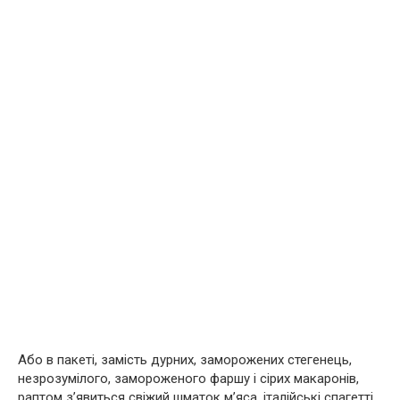
Або в пакеті, замість дурних, заморожених стегенець,
незрозумілого, замороженого фаршу і сірих макаронів,
раптом з’явиться свіжий шматок м’яса, італійські спагетті,