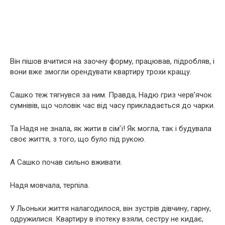
Він пішов вчитися на заочну форму, працював, підробляв, і
вони вже змогли орендувати квартиру трохи кращу.
Сашко теж тягнувся за ним. Правда, Надю гриз черв’ячок
сумнівів, що чоловік час від часу прикладається до чарки.
Та Надя не знала, як жити в сім’ї! Як могла, так і будувала
своє життя, з того, що було під рукою.
А Сашко почав сильно вживати.
Надя мовчала, терпіла.
У Льоньки життя налагодилося, він зустрів дівчину, гарну,
одружилися. Квартиру в іпотеку взяли, сестру не кидає,