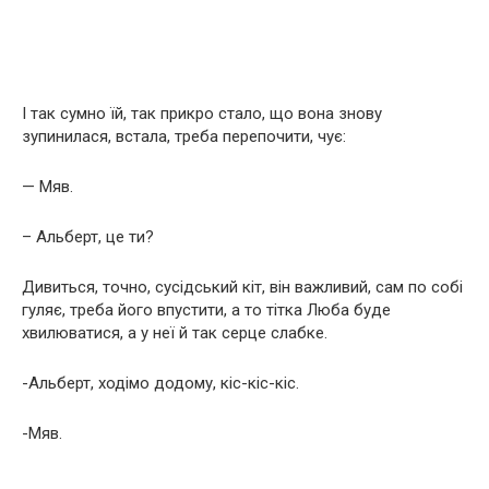
І так сумно їй, так прикро стало, що вона знову
зупинилася, встала, треба перепочити, чує:
— Мяв.
– Альберт, це ти?
Дивиться, точно, сусідський кіт, він важливий, сам по собі
гуляє, треба його впустити, а то тітка Люба буде
хвилюватися, а у неї й так серце слабке.
-Альберт, ходімо додому, кіс-кіс-кіс.
-Мяв.