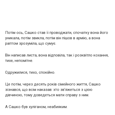
Потім ось, Сашко став її проводжати, спочатку вона його
уникала, потім звикла, потім він пішов в армію, а вона
раптом зрозуміла, що сумує.
Він написав листа, вона відповіла, так і розквітло кохання,
тихе, непомітне.
Одружилися, тихо, спокійно.
Це потім, через десять років сімейного життя, Сашко
зізнався, що всім наказав: хто зв’яжеться з цією
дівчиною, тому доведеться мати справу з ним.
А Сашко був хуліганом, неабияким.