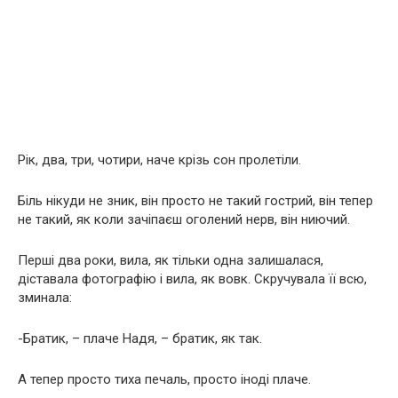
Рік, два, три, чотири, наче крізь сон пролетіли.
Біль нікуди не зник, він просто не такий гострий, він тепер
не такий, як коли зачіпаєш оголений нерв, він ниючий.
Перші два роки, вила, як тільки одна залишалася,
діставала фотографію і вила, як вовк. Скручувала її всю,
зминала:
-Братик, – плаче Надя, – братик, як так.
А тепер просто тиха печаль, просто іноді плаче.