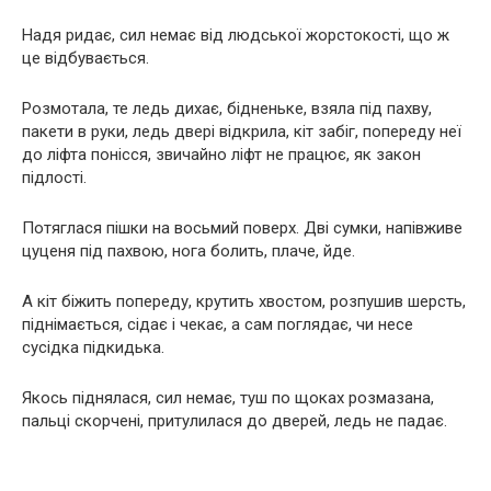
Надя ридає, сил немає від людської жорстокості, що ж
це відбувається.
Розмотала, те ледь дихає, бідненьке, взяла під пахву,
пакети в руки, ледь двері відкрила, кіт забіг, попереду неї
до ліфта понісся, звичайно ліфт не працює, як закон
підлості.
Потяглася пішки на восьмий поверх. Дві сумки, напівживе
цуценя під пахвою, нога болить, плаче, йде.
А кіт біжить попереду, крутить хвостом, розпушив шерсть,
піднімається, сідає і чекає, а сам поглядає, чи несе
сусідка підкидька.
Якось піднялася, сил немає, туш по щоках розмазана,
пальці скорчені, притулилася до дверей, ледь не падає.