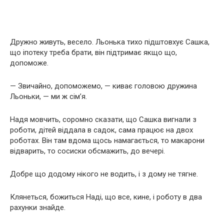
Дружно живуть, весело. Льонька тихо підштовхує Сашка,
що іпотеку треба брати, він підтримає якщо що,
допоможе.
— Звичайно, допоможемо, — киває головою дружина
Льоньки, — ми ж сім’я.
Надя мовчить, соромно сказати, що Сашка вигнали з
роботи, дітей віддала в садок, сама працює на двох
роботах. Він там вдома щось намагається, то макарони
відварить, то сосиски обсмажить, до вечері.
Добре що додому нікого не водить, і з дому не тягне.
Клянеться, божиться Наді, що все, кине, і роботу в два
рахунки знайде.