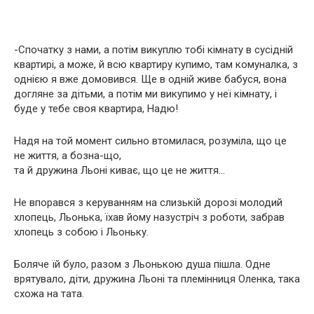
-Спочатку з нами, а потім викуплю тобі кімнату в сусідній
квартирі, а може, й всю квартиру купимо, там комуналка, з
однією я вже домовився. Ще в одній живе бабуся, вона
догляне за дітьми, а потім ми викупимо у неї кімнату, і
буде у тебе своя квартира, Надю!
Надя на той момент сильно втомилася, розуміла, що це
не життя, а бозна-що,
та й дружина Льоні киває, що це не життя…
Не впорався з керуванням на слизькій дорозі молодий
хлопець, Льонька, їхав йому назустріч з роботи, забрав
хлопець з собою і Льоньку.
Боляче їй було, разом з Льонькою душа пішла. Одне
врятувало, діти, дружина Льоні та племінниця Оленка, така
схожа на тата.