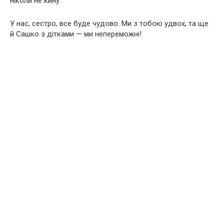
ніколи не кину.
У нас, сестро, все буде чудово. Ми з тобою удвох, та ще
й Сашко з дітками — ми непереможні!