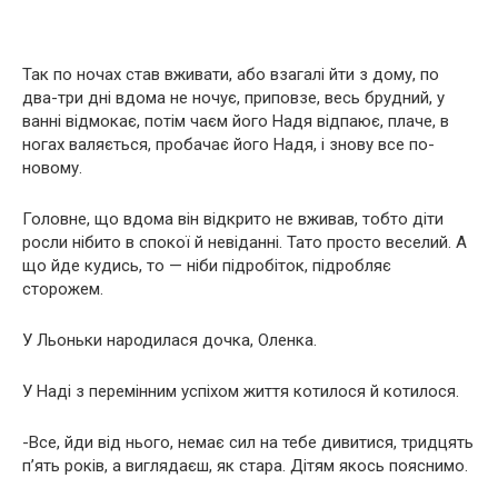
Так по ночах став вживати, або взагалі йти з дому, по
два-три дні вдома не ночує, приповзе, весь брудний, у
ванні відмокає, потім чаєм його Надя відпаює, плаче, в
ногах валяється, пробачає його Надя, і знову все по-
новому.
Головне, що вдома він відкрито не вживав, тобто діти
росли нібито в спокої й невіданні. Тато просто веселий. А
що йде кудись, то — ніби підробіток, підробляє
сторожем.
У Льоньки народилася дочка, Оленка.
У Наді з перемінним успіхом життя котилося й котилося.
-Все, йди від нього, немає сил на тебе дивитися, тридцять
п’ять років, а виглядаєш, як стара. Дітям якось пояснимо.