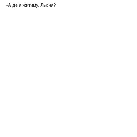
-А де я житиму, Льоня?