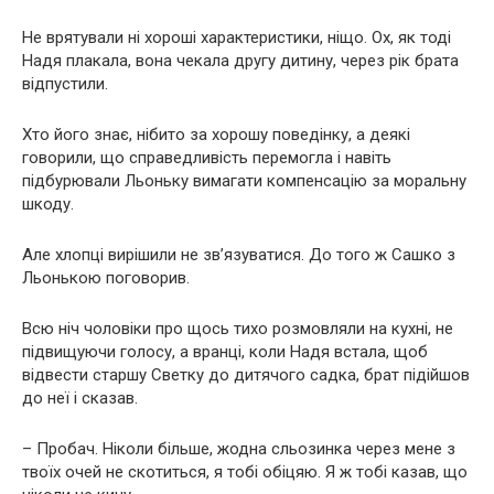
Не врятували ні хороші характеристики, ніщо. Ох, як тоді
Надя плакала, вона чекала другу дитину, через рік брата
відпустили.
Хто його знає, нібито за хорошу поведінку, а деякі
говорили, що справедливість перемогла і навіть
підбурювали Льоньку вимагати компенсацію за моральну
шкоду.
Але хлопці вирішили не зв’язуватися. До того ж Сашко з
Льонькою поговорив.
Всю ніч чоловіки про щось тихо розмовляли на кухні, не
підвищуючи голосу, а вранці, коли Надя встала, щоб
відвести старшу Светку до дитячого садка, брат підійшов
до неї і сказав.
– Пробач. Ніколи більше, жодна сльозинка через мене з
твоїх очей не скотиться, я тобі обіцяю. Я ж тобі казав, що