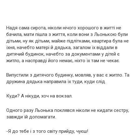
Надя сама сирота, ніколи нічого хорошого в житті не
бачила, мати пішла з життя, коли вони з Льонькою були
дітьми, ну як дітьми, майже підлітками, квартира була не
їхня, начебто матері й дядька, загалом їх віддали в
дитячий будинок, начебто за документами у дітей є
житло, а насправді його немає, ніхто їх там не чекає.
Випустили з дитячого будинку, мовляв, у вас є житло. Та
дружина дядька направила їх туди, куди слід.
Куди? А нікуди, хоч на вокзал.
Одного разу Льонька поклявся ніколи не кидати сестру,
завжди їй допомагати.
-Я до тебе і з того світу прийду, чуєш!