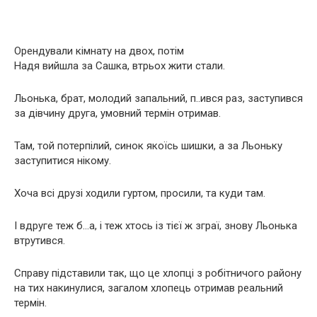
Орендували кімнату на двох, потім
Надя вийшла за Сашка, втрьох жити стали.
Льонька, брат, молодий запальний, п..ився раз, заступився
за дівчину друга, умовний термін отримав.
Там, той потерпілий, синок якоїсь шишки, а за Льоньку
заступитися нікому.
Хоча всі друзі ходили гуртом, просили, та куди там.
І вдруге теж б…а, і теж хтось із тієї ж зграї, знову Льонька
втрутився.
Справу підставили так, що це хлопці з робітничого району
на тих накинулися, загалом хлопець отримав реальний
термін.