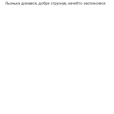
Льонька дізнався, добре струснув, начебто заспокоївся.