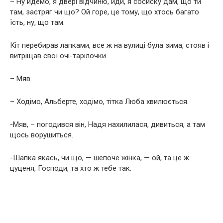
– Ну йдемо, я двері відчиню, йди, я сосиску дам, що ти
там, застряг чи що? Ой горе, це тому, що хтось багато
їсть, ну, що там.
Кіт перебирав лапками, все ж на вулиці була зима, стояв і
витріщав свої очі-тарілочки.
– Мяв.
– Ходімо, Альберте, ходімо, тітка Люба хвилюється.
-Мяв, – погодився він, Надя нахилилася, дивиться, а там
щось ворушиться.
-Шапка якась, чи що, — шепоче жінка, — ой, та це ж
цуценя, Господи, та хто ж тебе так.