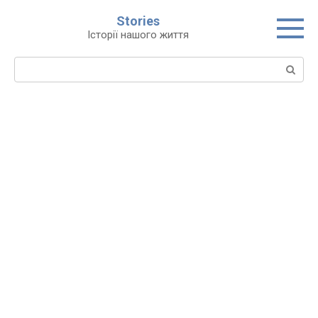
Перейти
Stories
до
Історії нашого життя
вмісту
Пошук: