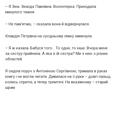
– Я Зіна. Зінаїда Павлівна. Волонтерка. Приходила
минулого тижня.
– Не пам’ятаю, – сказала вона й відвернулася.
Клавдія Петрівна на сусідньому ліжку хмикнула.
– Я ж казала. Бабуся того… То одне, то інше. Вчора мене
за сестру прийняла. А яка я їй сестра? Ми з нею з різних
областей.
Я сиділа поруч з Антоніною Сергіївною, тримала в руках
книгу і не могла читати. Дивилася на її руки – довгі пальці,
колись спритні, а тепер тремтячі. На вказівному – старий
шрам.