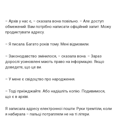
– Архів у нас є, – сказала вона повільно. – Але доступ
обмежений. Вам потрібно написати офіційний запит. Можу
продиктувати адресу.
– Я писала. Багато років тому. Мені відмовили.
– Законодавство змінилося, – сказала вона. – Зараз
дорослі усиновлені мають право на інформацію. Якщо
доведете, що це ви.
– У мене є свідоцтво про народження.
– Тоді приїжджайте. Або надішліть копію. Подивимося,
що є в архіві.
Я записала адресу електронної пошти. Руки тремтіли, коли
я набирала – пальці потрапляли не на ті літери.