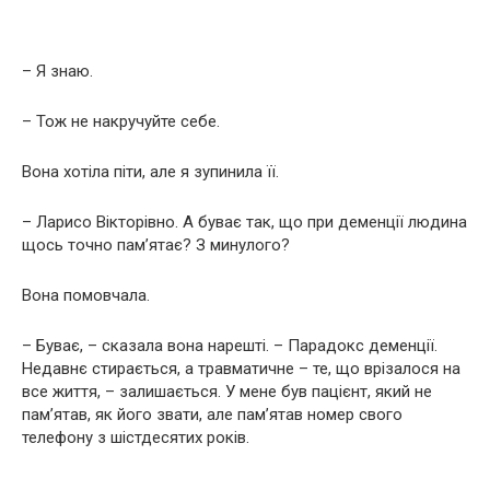
– Я знаю.
– Тож не накручуйте себе.
Вона хотіла піти, але я зупинила її.
– Ларисо Вікторівно. А буває так, що при деменції людина
щось точно пам’ятає? З минулого?
Вона помовчала.
– Буває, – сказала вона нарешті. – Парадокс деменції.
Недавнє стирається, а травматичне – те, що врізалося на
все життя, – залишається. У мене був пацієнт, який не
пам’ятав, як його звати, але пам’ятав номер свого
телефону з шістдесятих років.