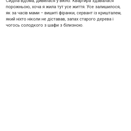
Сиділа вдома, дивилася у вікно. Квартира здавалася
порожньою, хоча я жила тут усе життя. Усе залишилося,
як за часів мами – вишиті фіранки, сервант із кришталем,
який ніхто ніколи не діставав, запах старого дерева і
чогось солодкого з шафи з білизною.