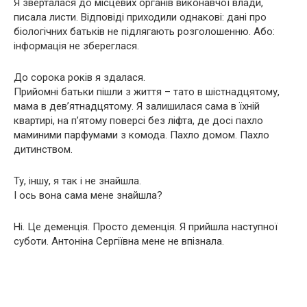
Я зверталася до місцевих органів виконавчої влади,
писала листи. Відповіді приходили однакові: дані про
біологічних батьків не підлягають розголошенню. Або:
інформація не збереглася.
До сорока років я здалася.
Прийомні батьки пішли з життя – тато в шістнадцятому,
мама в дев’ятнадцятому. Я залишилася сама в їхній
квартирі, на п’ятому поверсі без ліфта, де досі пахло
маминими парфумами з комода. Пахло домом. Пахло
дитинством.
Ту, іншу, я так і не знайшла.
І ось вона сама мене знайшла?
Ні. Це деменція. Просто деменція. Я прийшла наступної
суботи. Антоніна Сергіївна мене не впізнала.