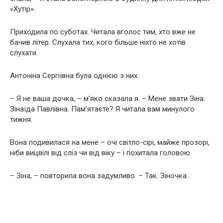
«Хутір».
Приходила по суботах. Читала вголос тим, хто вже не
бачив літер. Слухала тих, кого більше ніхто не хотів
слухати.
Антоніна Сергіївна була однією з них.
– Я не ваша дочка, – м’яко сказала я. – Мене звати Зіна.
Зінаїда Павлівна. Пам’ятаєте? Я читала вам минулого
тижня.
Вона подивилася на мене – очі світло-сірі, майже прозорі,
ніби вицвілі від сліз чи від віку – і похитала головою.
– Зіна, – повторила вона задумливо. – Так. Зіночка.