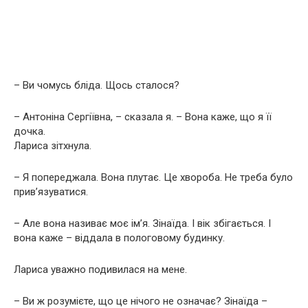
– Ви чомусь бліда. Щось сталося?
– Антоніна Сергіївна, – сказала я. – Вона каже, що я її
дочка.
Лариса зітхнула.
– Я попереджала. Вона плутає. Це хвороба. Не треба було
прив’язуватися.
– Але вона називає моє ім’я. Зінаїда. І вік збігається. І
вона каже – віддала в пологовому будинку.
Лариса уважно подивилася на мене.
– Ви ж розумієте, що це нічого не означає? Зінаїда –