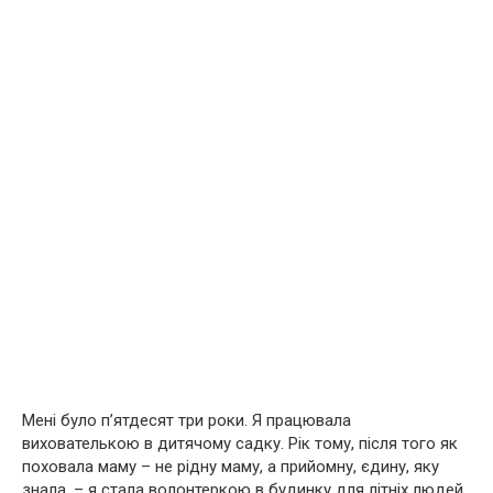
Мені було п’ятдесят три роки. Я працювала
вихователькою в дитячому садку. Рік тому, після того як
поховала маму – не рідну маму, а прийомну, єдину, яку
знала, – я стала волонтеркою в будинку для літніх людей