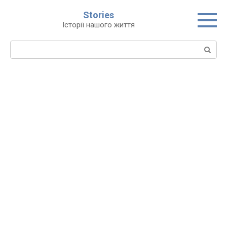
Перейти
Stories
до
Історії нашого життя
вмісту
Пошук: