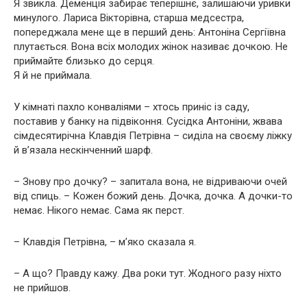
Я звикла. Деменція забирає теперішнє, залишаючи уривки
минулого. Лариса Вікторівна, старша медсестра,
попереджала мене ще в перший день: Антоніна Сергіївна
плутається. Вона всіх молодих жінок називає дочкою. Не
приймайте близько до серця.
Я й не приймала.
У кімнаті пахло конваліями – хтось приніс із саду,
поставив у банку на підвіконня. Сусідка Антоніни, жвава
сімдесятирічна Клавдія Петрівна – сиділа на своєму ліжку
й в’язала нескінченний шарф.
– Знову про дочку? – запитала вона, не відриваючи очей
від спиць. – Кожен божий день. Дочка, дочка. А дочки-то
немає. Нікого немає. Сама як перст.
– Клавдія Петрівна, – м’яко сказала я.
– А що? Правду кажу. Два роки тут. Жодного разу ніхто
не прийшов.