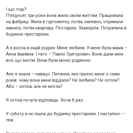
І що тоді?
П’ятдесят три роки вона жила своїм життям. Працювала
на фабриці. Жила в гуртожитку, потім, напевно, отримала
кімнату, потім квартиру. Постаріла. Захворіла. Потрапила в
будинок престарілих.
А я росла в іншій родині. Мене любили. У мене була мама –
Анна Іванівна. І тато – Павло Григорович. Вони дали мені
все, що могли. Вони були моєю родиною.
Але я знала – навіщо. Питання, яке гризло мене з семи
років: чому вона мене віддала? Не любила? Не хотіла?
Або – хотіла, але не могла?
Я хотіла почути відповідь. Хоча б раз.
У суботу я не пішла до будинку престарілих. І наступної —
теж.