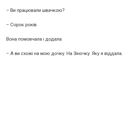
– Ви працювали швачкою?
– Сорок років.
Вона помовчала і додала:
– А ви схожі на мою дочку. На Зіночку. Яку я віддала.