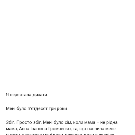
Я перестала дихати.
Мені було п’ятдесят три роки.
Збіг. Просто збіг. Мені було сім, коли мама – не рідна
мама, Анна Іванівна Громченко, та, що навчила мене
читати, заплітала мені коси, плакала, коли я хворіла –