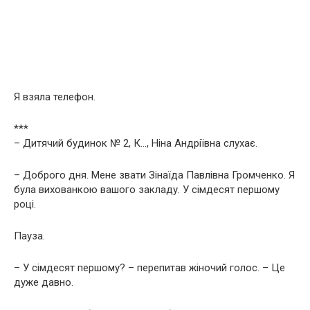
Я взяла телефон.
***
– Дитячий будинок № 2, К…, Ніна Андріївна слухає.
– Доброго дня. Мене звати Зінаїда Павлівна Громченко. Я
була вихованкою вашого закладу. У сімдесят першому
році.
Пауза.
– У сімдесят першому? – перепитав жіночий голос. – Це
дуже давно.