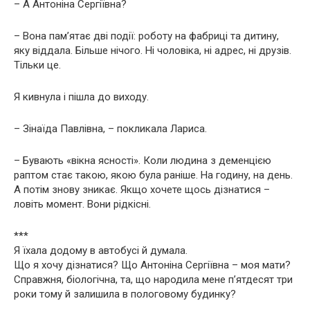
– А Антоніна Сергіївна?
– Вона пам’ятає дві події: роботу на фабриці та дитину,
яку віддала. Більше нічого. Ні чоловіка, ні адрес, ні друзів.
Тільки це.
Я кивнула і пішла до виходу.
– Зінаїда Павлівна, – покликала Лариса.
– Бувають «вікна ясності». Коли людина з деменцією
раптом стає такою, якою була раніше. На годину, на день.
А потім знову зникає. Якщо хочете щось дізнатися –
ловіть момент. Вони рідкісні.
***
Я їхала додому в автобусі й думала.
Що я хочу дізнатися? Що Антоніна Сергіївна – моя мати?
Справжня, біологічна, та, що народила мене п’ятдесят три
роки тому й залишила в пологовому будинку?