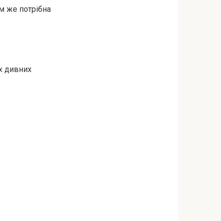
ам же потрібна
их дивних