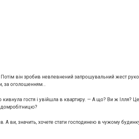
 Потім він зробив невпевнений запрошувальний жест рук
ки, за оголошенням…
о кивнула гостя і увійшла в квартиру. — А що? Ви ж Ілля? Ц
 домробітницю?
вав. А ви, значить, хочете стати господинею в чужому будин