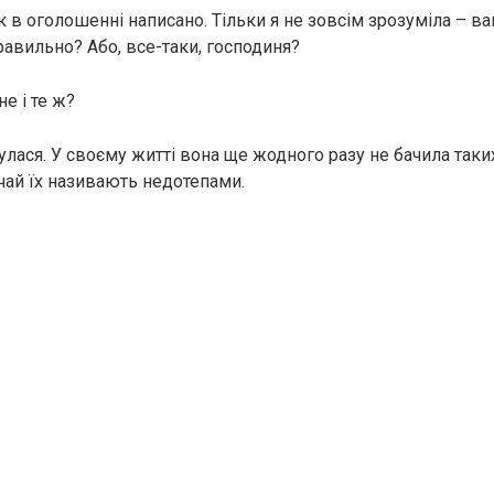
ак в оголошенні написано. Тільки я не зовсім зрозуміла – в
равильно? Або, все-таки, господиня?
не і те ж?
улася. У своєму житті вона ще жодного разу не бачила так
ичай їх називають недотепами.