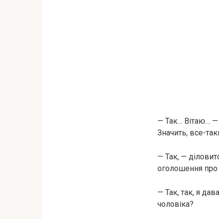
— Так… Вітаю… —
Значить, все-та
— Так, — діловит
оголошення про
— Так, так, я да
чоловіка?