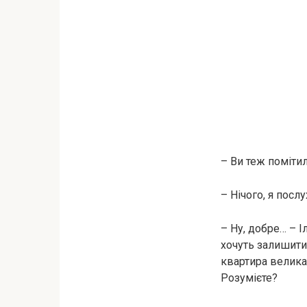
– Ви теж поміти
– Нічого, я посл
– Ну, добре… – 
хочуть залишити
квартира велика,
Розумієте?