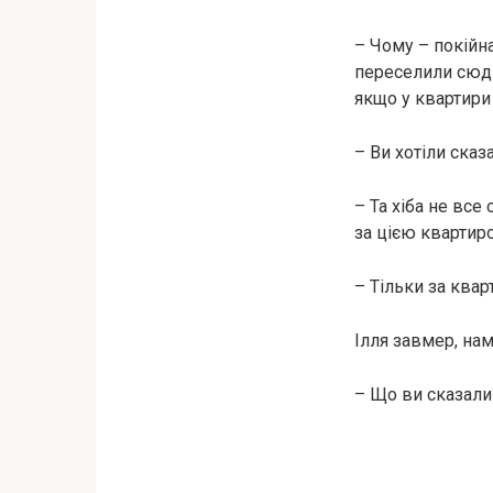
– Чому – покійн
переселили сюди
якщо у квартири 
– Ви хотіли сказ
– Та хіба не все
за цією квартир
– Тільки за ква
Ілля завмер, на
– Що ви сказали