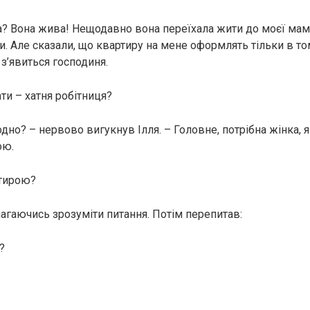
а? Вона жива! Нещодавно вона переїхала жити до моєї мами
. Але сказали, що квартиру на мене оформлять тільки в то
з’явиться господиня.
ати – хатня робітниця?
 одно? – нервово вигукнув Ілля. – Головне, потрібна жінка, 
ою.
ртирою?
магаючись зрозуміти питання. Потім перепитав:
?