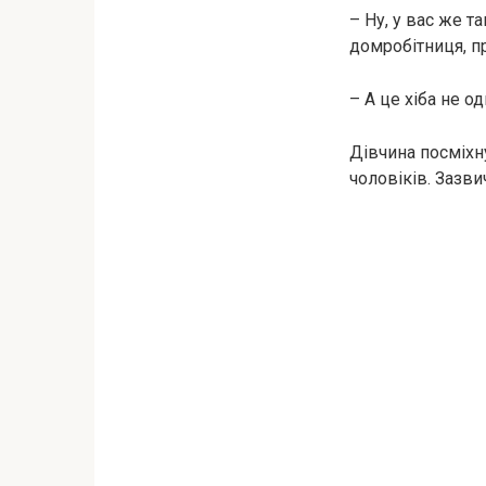
– Ну, у вас же т
домробітниця, п
– А це хіба не од
Дівчина посміхн
чоловіків. Зазв