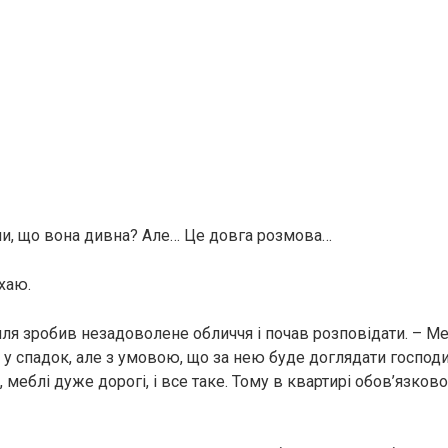
ли, що вона дивна? Але… Це довга розмова…
ухаю.
Ілля зробив незадоволене обличчя і почав розповідати. – М
 у спадок, але з умовою, що за нею буде доглядати господ
 меблі дуже дорогі, і все таке. Тому в квартирі обов’язково