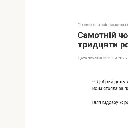
Головна
»
Історії про коханн
Самотній чо
тридцяти ро
Дата публікації:
05.09.2025
— Добрий день, 
Вона стояла за 
Ілля відразу ж р