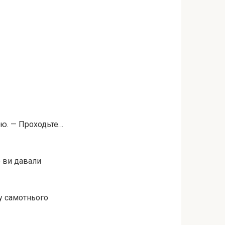
ою. — Проходьте…
е ви давали
ку самотнього