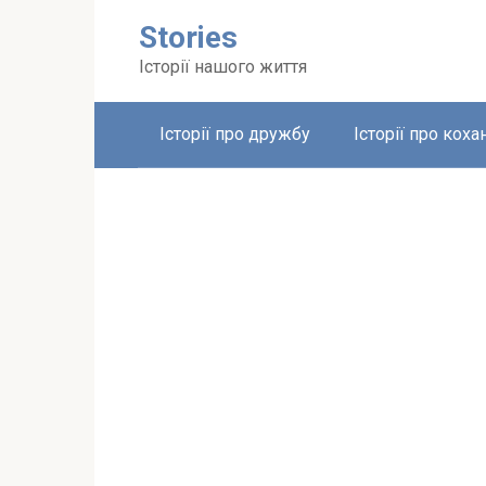
Перейти
Stories
до
вмісту
Історії нашого життя
Історії про дружбу
Історії про коха