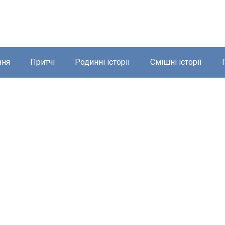
ння
Притчі
Родинні історії
Смішні історії