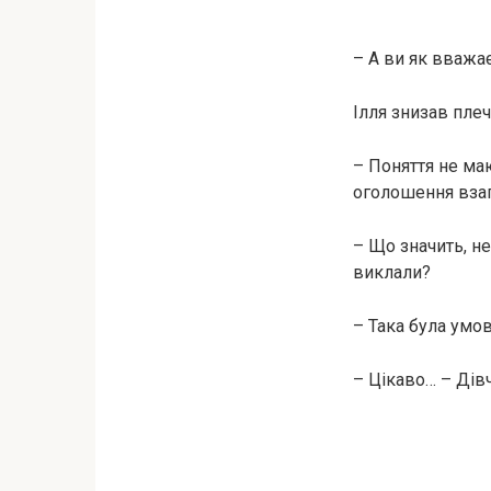
– А ви як вважає
Ілля знизав плеч
– Поняття не маю
оголошення взаг
– Що значить, не
виклали?
– Така була умов
– Цікаво… – Дів