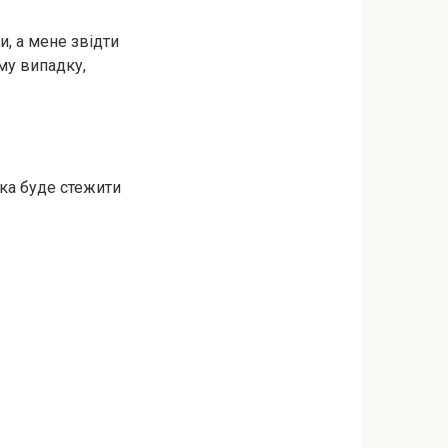
, а мене звідти
му випадку,
яка буде стежити