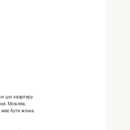
ені цю квартиру
иня. Мовляв,
 має бути жінка.