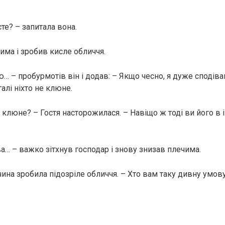
те? – запитала вона.
има і зробив кисле обличчя.
… – пробурмотів він і додав: – Якщо чесно, я дуже сподіва
алі ніхто не клюне.
 клюне? – Гостя насторожилася. – Навіщо ж тоді ви його в і
а… – важко зітхнув господар і знову знизав плечима.
чина зробила підозріле обличчя. – Хто вам таку дивну умов