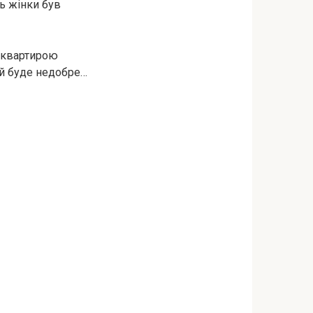
ть жінки був
єю квартирою
їй буде недобре…