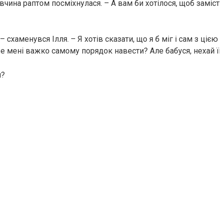
чина раптом посміхнулася. – А вам би хотілося, щоб заміс
, – схаменувся Ілля. – Я хотів сказати, що я б міг і сам з ці
е мені важко самому порядок навести? Але бабуся, нехай 
я?