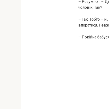
– Розумію… – Дів
чоловік. Так?
– Так. Тобто – ні
впоратися. Невж
– Покійна бабус