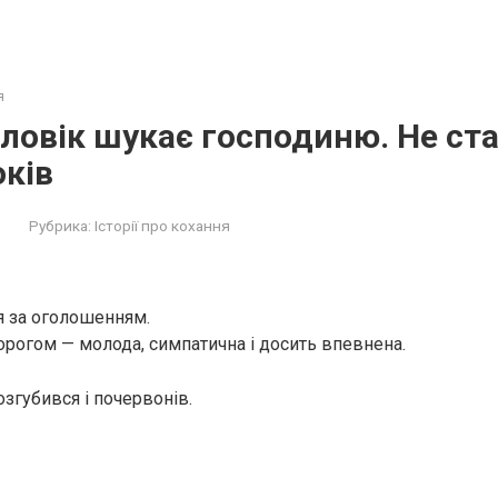
я
ловік шукає господиню. Не ст
ків
Рубрика:
Історії про кохання
я за оголошенням.
порогом — молода, симпатична і досить впевнена.
озгубився і почервонів.