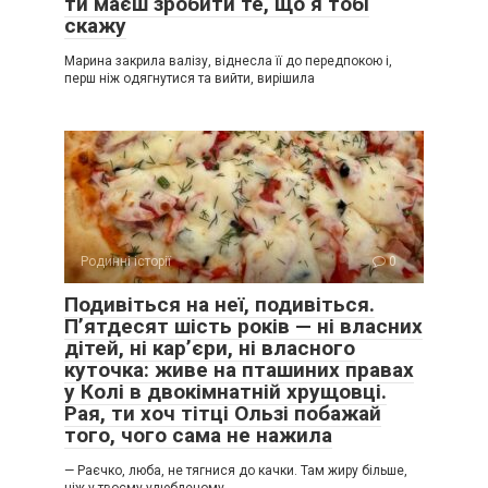
ти маєш зробити те, що я тобі
скажу
Марина закрила валізу, віднесла її до передпокою і,
перш ніж одягнутися та вийти, вирішила
Родинні історії
0
Подивіться на неї, подивіться.
П’ятдесят шість років — ні власних
дітей, ні кар’єри, ні власного
куточка: живе на пташиних правах
у Колі в двокімнатній хрущовці.
Рая, ти хоч тітці Ользі побажай
того, чого сама не нажила
— Раєчко, люба, не тягнися до качки. Там жиру більше,
ніж у твоєму улюбленому