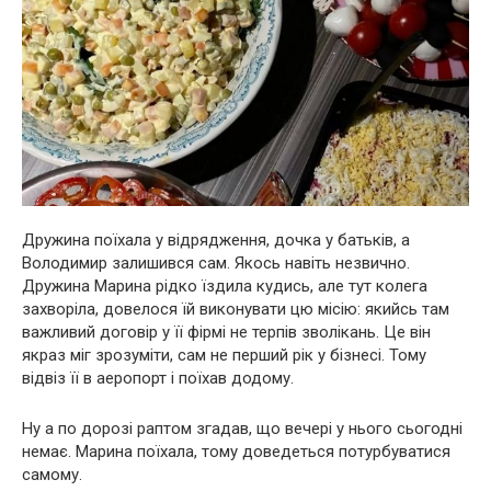
Дружина поїхала у відрядження, дочка у батьків, а
Володимир залишився сам. Якось навіть незвично.
Дружина Марина рідко їздила кудись, але тут колега
захворіла, довелося їй виконувати цю місію: якийсь там
важливий договір у її фірмі не терпів зволікань. Це він
якраз міг зрозуміти, сам не перший рік у бізнесі. Тому
відвіз її в аеропорт і поїхав додому.
Ну а по дорозі раптом згадав, що вечері у нього сьогодні
немає. Марина поїхала, тому доведеться потурбуватися
самому.