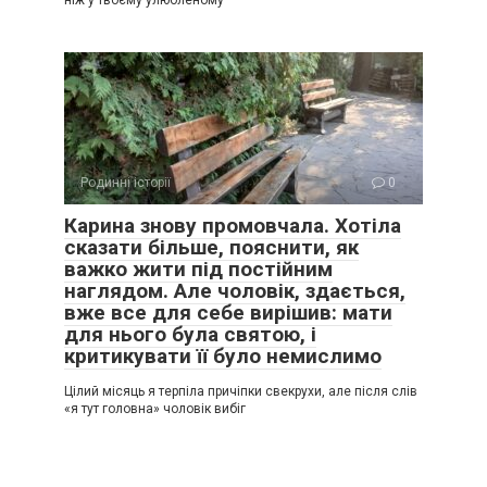
Родинні історії
0
Карина знову промовчала. Хотіла
сказати більше, пояснити, як
важко жити під постійним
наглядом. Але чоловік, здається,
вже все для себе вирішив: мати
для нього була святою, і
критикувати її було немислимо
Цілий місяць я терпіла причіпки свекрухи, але після слів
«я тут головна» чоловік вибіг