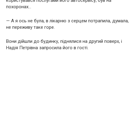
користувався послугами його автосервісу, був на
похоронах…
— А я ось не була, в лікарню з серцем потрапила, думала,
не переживу таке горе.
Вони дійшли до будинку, піднялися на другий поверх, і
Надія Петрівна запросила його в гості.