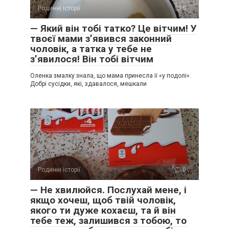
Родинні історії
0
— Який він тобі татко? Це вітчим! У
твоєї мами з’явився законний
чоловік, а татка у тебе не
з’явилося! Він тобі вітчим
Оленка змалку знала, що мама принесла її «у подолі».
Добрі сусідки, які, здавалося, мешкали
Родинні історії
0
— Не хвилюйся. Послухай мене, і
якщо хочеш, щоб твій чоловік,
якого ти дуже кохаєш, та й він
тебе теж, залишився з тобою, то