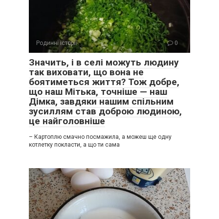
Родинні історії
0
Значить, і в селі можуть людину
так виховати, що вона не
боятиметься життя? Тож добре,
що наш Мітька, точніше — наш
Дімка, завдяки нашим спільним
зусиллям став доброю людиною,
це найголовніше
– Картоплю смачно посмажила, а можеш ще одну
котлетку покласти, а що ти сама