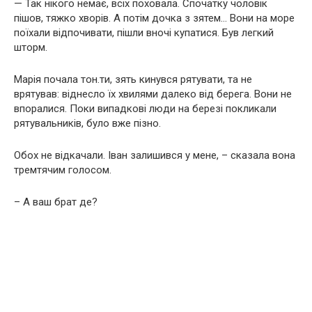
— Так нікого немає, всіх поховала. Спочатку чоловік
пішов, тяжко хворів. А потім дочка з зятем… Вони на море
поїхали відпочивати, пішли вночі купатися. Був легкий
шторм.
Марія почала тон.ти, зять кинувся рятувати, та не
врятував: віднесло їх хвилями далеко від берега. Вони не
впоралися. Поки випадкові люди на березі покликали
рятувальників, було вже пізно.
Обох не відкачали. Іван залишився у мене, – сказала вона
тремтячим голосом.
– А ваш брат де?