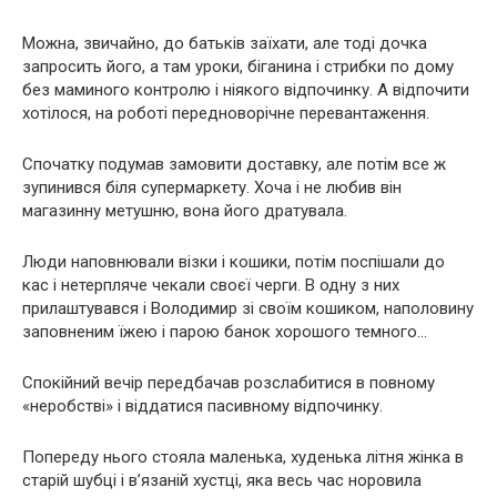
Можна, звичайно, до батьків заїхати, але тоді дочка
запросить його, а там уроки, біганина і стрибки по дому
без маминого контролю і ніякого відпочинку. А відпочити
хотілося, на роботі передноворічне перевантаження.
Спочатку подумав замовити доставку, але потім все ж
зупинився біля супермаркету. Хоча і не любив він
магазинну метушню, вона його дратувала.
Люди наповнювали візки і кошики, потім поспішали до
кас і нетерпляче чекали своєї черги. В одну з них
прилаштувався і Володимир зі своїм кошиком, наполовину
заповненим їжею і парою банок хорошого темного…
Спокійний вечір передбачав розслабитися в повному
«неробстві» і віддатися пасивному відпочинку.
Попереду нього стояла маленька, худенька літня жінка в
старій шубці і в’язаній хустці, яка весь час норовила