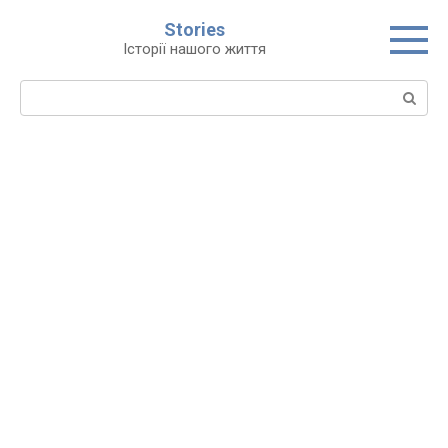
Перейти
Stories
до
Історії нашого життя
вмісту
Пошук: