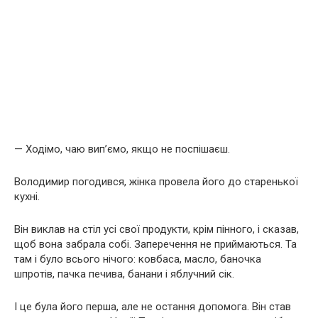
— Ходімо, чаю вип’ємо, якщо не поспішаєш.
Володимир погодився, жінка провела його до старенької
кухні.
Він виклав на стіл усі свої продукти, крім пінного, і сказав,
щоб вона забрала собі. Заперечення не приймаються. Та
там і було всього нічого: ковбаса, масло, баночка
шпротів, пачка печива, банани і яблучний сік.
І це була його перша, але не остання допомога. Він став