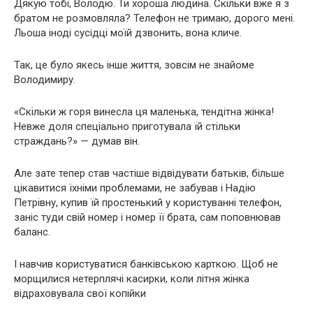
Дякую тобі, Володю. Ти хороша людина. Скільки вже я з
братом не розмовляла? Телефон не тримаю, дорого мені.
Льоша іноді сусідці моїй дзвонить, вона кличе.
Так, це було якесь інше життя, зовсім не знайоме
Володимиру.
«Скільки ж горя винесла ця маленька, тендітна жінка!
Невже доля спеціально приготувала їй стільки
страждань?» — думав він.
Але зате тепер став частіше відвідувати батьків, більше
цікавитися їхніми проблемами, не забував і Надію
Петрівну, купив їй простенький у користуванні телефон,
заніс туди свій номер і номер її брата, сам поповнював
баланс.
І навчив користуватися банківською карткою. Щоб не
морщилися нетерплячі касирки, коли літня жінка
відраховувала свої копійки