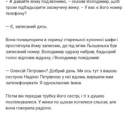
– А давайте йому подзвонимо, – сказав Володимир, щоб
трохи підбадьорити засмучену жінку. – У вас є його номер
телефону?
— Є, записаний десь.
Вона понишпорила в скринці старенької кухонної шафи і
простягнула йому записник, де під ім’ям Льошенька був
записаний номер. Володимир одразу набрав, бадьорий
голос відповів відразу, і Володимир повідомив:
— Олексій Петрович? Добрий день. Ми ось тут з вашою
сестрою Надією Петрівною у неї вдома, вирішили вам
зателефонувати. Я однокласник Івана.
Потім він передав трубку його сестрі, і ті з душею
поспілкувалися. У жінки по щоках котилися сльози, але
вона говорила радісно.