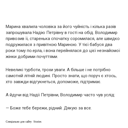
Марина хвалила чоловіка за його чуйність і кілька разів
запрошувала Надію Петрівну в гості на обід. Володимир
привозив її, старенька спочатку соромилася, але швидко
подружилася з привітною Мариною. У тієї бабуся два
роки тому по.ерла, і вона перейнялася до цієї незнайомої
жінки добрими почуттями.
Невеликі турботи, трохи уваги. А більше і не потрібно
самотній літній людині. Просто знати, що поруч є хтось,
хто завжди відгукнеться, допоможе, підтримає.
А йдучи від Надії Петрівни, Володимир часто чув услід:
— Боже тебе бережи, рідний. Дякую за все.
Спеціально для сайту Stories