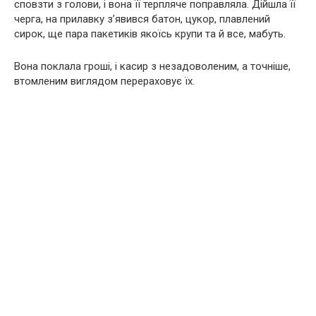
сповзти з голови, і вона її терпляче поправляла. Дійшла її
черга, на прилавку з’явився батон, цукор, плавлений
сирок, ще пара пакетиків якоїсь крупи та й все, мабуть.
Вона поклала гроші, і касир з незадоволеним, а точніше,
втомленим виглядом перераховує їх.