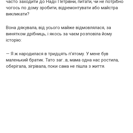
часто заходити до Надії Петрівни, питати, чи не потрібно
чогось по дому зробити, відремонтувати або майстра
викликати?
Вона дякувала, від усього майже відмовлялася, за
винятком дрібниць, і якось за чаєм розповіла йому
історію:
— Я ж народилася в тридцять п’ятому. У мене був
маленький братик. Тато заг…в, мама одна нас ростила,
оберігала, зігрівала, поки сама не пішла з життя.