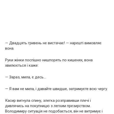
— Двадцять гривень не вистачає! — нарешті вимовляє
вона.
Руки жінки поспішно нишпорять по кишенях, вона
хвилюється і каже:
— Зараз, мила, є десь…
— Я вам не мила, і давайте швидше, затримуєте всю чергу.
Касир вигнула спину, злегка розправивши плечі і
дивлячись на покупницю з легким презирством.
Володимиру ситуація не подобається, він не витримує і