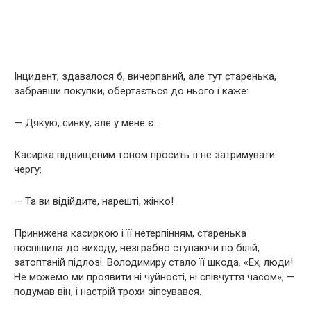
Інцидент, здавалося б, вичерпаний, але тут старенька,
забравши покупки, обертається до нього і каже:
— Дякую, синку, але у мене є…
Касирка підвищеним тоном просить її не затримувати
чергу:
— Та ви відійдите, нарешті, жінко!
Принижена касиркою і її нетерпінням, старенька
поспішила до виходу, незграбно ступаючи по білій,
затоптаній підлозі. Володимиру стало її шкода. «Ех, люди!
Не можемо ми проявити ні чуйності, ні співчуття часом», —
подумав він, і настрій трохи зіпсувався.