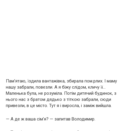
Пам’ятаю, їздила вантажівка, збирала пом.рлих. І маму
нашу забрали, повезли. А я біжу слідом, кличу її…
Маленька була, не розуміла. Потім дитячий будинок, з
нього нас з братом дядько з тіткою забрали, сюди
привезли, в це місто. Тут я і виросла, і заміж вийшла.
— А де ж ваша сім’я? — запитав Володимир.