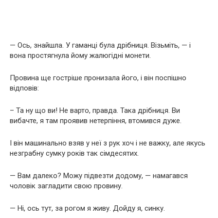
— Ось, знайшла. У гаманці була дрібниця. Візьміть, — і
вона простягнула йому жалюгідні монети.
Провина ще гостріше пронизала його, і він поспішно
відповів:
– Та ну що ви! Не варто, правда. Така дрібниця. Ви
вибачте, я там проявив нетерпіння, втомився дуже.
І він машинально взяв у неї з рук хоч і не важку, але якусь
незграбну сумку років так сімдесятих.
— Вам далеко? Можу підвезти додому, — намагався
чоловік загладити свою провину.
— Ні, ось тут, за рогом я живу. Дойду я, синку.