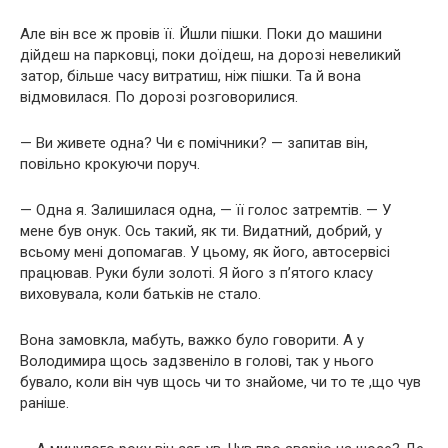
Але він все ж провів її. Йшли пішки. Поки до машини
дійдеш на парковці, поки доїдеш, на дорозі невеликий
затор, більше часу витратиш, ніж пішки. Та й вона
відмовилася. По дорозі розговорилися.
— Ви живете одна? Чи є помічники? — запитав він,
повільно крокуючи поруч.
— Одна я. Залишилася одна, — її голос затремтів. — У
мене був онук. Ось такий, як ти. Видатний, добрий, у
всьому мені допомагав. У цьому, як його, автосервісі
працював. Руки були золоті. Я його з п’ятого класу
виховувала, коли батьків не стало.
Вона замовкла, мабуть, важко було говорити. А у
Володимира щось задзвеніло в голові, так у нього
бувало, коли він чув щось чи то знайоме, чи то те ,що чув
раніше.