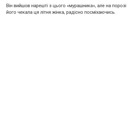
Він вийшов нарешті з цього «мурашника», але на порозі
його чекала ця літня жінка, радісно посміхаючись.