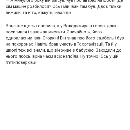
— А минулого року він заг..ув. Чув про аварію на шосе? Де
сім машин розбилося? Ось і мій Іван там був. Двоє тільки
вижили, та й то, кажуть, інваліди…
Вона ще щось говорила, а у Володимира в голові дзвін
посилився і заважав мислити. Звичайно ж, його
однокласник Іван Єгоркін! Він знав про його за.ибель і був
на похоронах. Навіть брав участь в їх організації. Та й у
школі теж всі знали, що він живе з бабусею. Заходили до
нього якось, вона чаєм всіх напоїла. Ну точно! Ось у цій
п’ятиповерхівці!