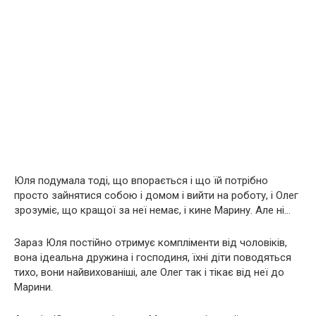
Юля подумала тоді, що впорається і що їй потрібно
просто зайнятися собою і домом і вийти на роботу, і Олег
зрозуміє, що кращої за неї немає, і кине Марину. Але ні…
Зараз Юля постійно отримує компліменти від чоловіків,
вона ідеальна дружина і господиня, їхні діти поводяться
тихо, вони найвихованіші, але Олег так і тікає від неї до
Марини.