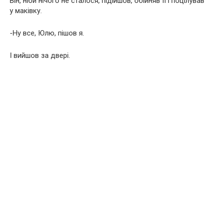
Він, ніби нічого не сталося, підійшов, обійняв її і поцілував
у маківку.
-Ну все, Юлю, пішов я.
І вийшов за двері.