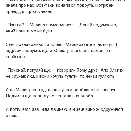
знала про нас. Все-таки вона твоя подруга. Потрібен
привід для розлучення.
-Привід? — Марина замислилася. — Давай подумаємо,
який привід може бути…
Олег познайомився з Юлею і Мариною ще в інституті. І
відразу зрозумів, що з Юлею у нього все надовго і
серйозно.
-Почекай, погуляй ще, — говорили йому друзі. Але Олег їх
не слухав: якщо вони хочуть гуляти, то нехай гуляють.
А на Марину він тоді навіть уваги особливо не звернув.
Подумав що вона дуже легковажна особа…
А потім Юля зав…ніла двійнею, він звичайно ж одружився
з нею і…