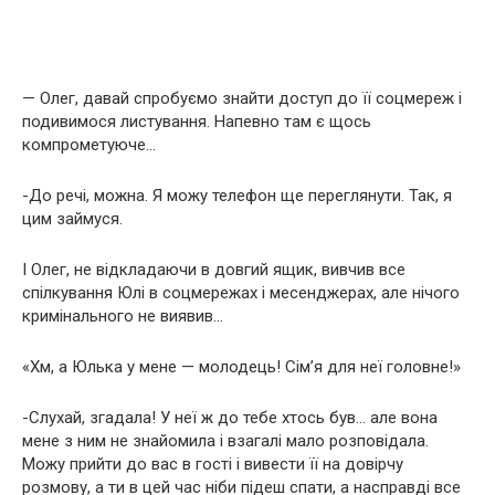
— Олег, давай спробуємо знайти доступ до її соцмереж і
подивимося листування. Напевно там є щось
компрометуюче…
-До речі, можна. Я можу телефон ще переглянути. Так, я
цим займуся.
І Олег, не відкладаючи в довгий ящик, вивчив все
спілкування Юлі в соцмережах і месенджерах, але нічого
кримінального не виявив…
«Хм, а Юлька у мене — молодець! Сім’я для неї головне!»
-Слухай, згадала! У неї ж до тебе хтось був… але вона
мене з ним не знайомила і взагалі мало розповідала.
Можу прийти до вас в гості і вивести її на довірчу
розмову, а ти в цей час ніби підеш спати, а насправді все