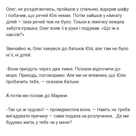
Олег, не роздягаючись, пройшов у спальню, відкрив шафу
і побачив, що речей Юлі немає. Потім зайшов у кімнату
дітей — їхніх речей теж не було. Тільки в ліжечку лежала
забута іграшка. Олег взяв її в руки і подумав: «Що ж я
накоїв?»
Звичайно ж, Олег кинувся до батьків Юлі, але там не було
ні її, ні дітей.
-Вони приїдуть через два тижні. Поїхали відпочити до
моря. Приходь, поговоримо. Але ми не впевнені, що Юля
пробачить тебе, — сказали батьки.
А потім він поїхав до Марини.
-Так це ж чудово! — промурмотіла вона. — Навіть не треба
вигадувати причину — сама подала на розлучення… Де ми
будемо жити, у тебе чи у мене?