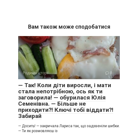
Вам також може сподобатися
Родинні історії
0
— Так! Коли діти виросли, і мати
стала непотрібною, ось як ти
заговорила! — обурилася Юлія
Семенівна. — Більше не
приходити?! Ключі тобі віддати?!
Забирай
— Досить! — закричала Лариса так, що задзвеніли шибки.
— Ти як розмовляєш із