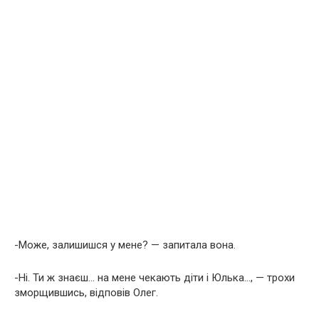
-Може, залишишся у мене? — запитала вона.
-Ні. Ти ж знаєш… на мене чекають діти і Юлька…, — трохи
зморщившись, відповів Олег.