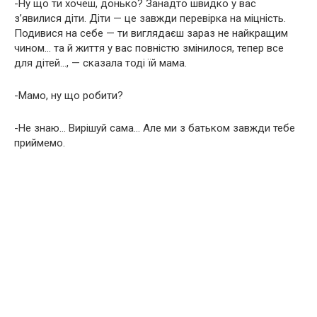
-Ну що ти хочеш, донько? Занадто швидко у вас
з’явилися діти. Діти — це завжди перевірка на міцність.
Подивися на себе — ти виглядаєш зараз не найкращим
чином… та й життя у вас повністю змінилося, тепер все
для дітей…, — сказала тоді їй мама.
-Мамо, ну що робити?
-Не знаю… Вирішуй сама… Але ми з батьком завжди тебе
приймемо.