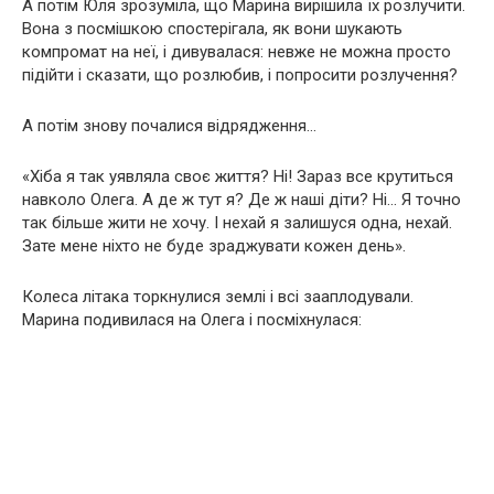
А потім Юля зрозуміла, що Марина вирішила їх розлучити.
Вона з посмішкою спостерігала, як вони шукають
компромат на неї, і дивувалася: невже не можна просто
підійти і сказати, що розлюбив, і попросити розлучення?
А потім знову почалися відрядження…
«Хіба я так уявляла своє життя? Ні! Зараз все крутиться
навколо Олега. А де ж тут я? Де ж наші діти? Ні… Я точно
так більше жити не хочу. І нехай я залишуся одна, нехай.
Зате мене ніхто не буде зраджувати кожен день».
Колеса літака торкнулися землі і всі зааплодували.
Марина подивилася на Олега і посміхнулася: