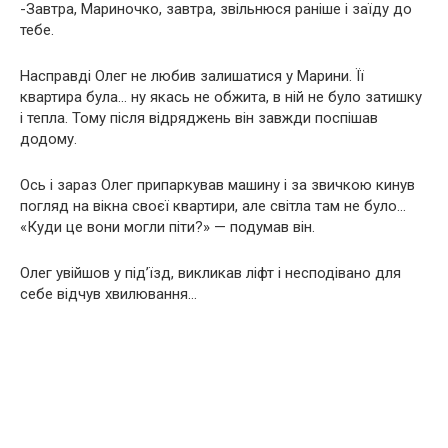
-Завтра, Мариночко, завтра, звільнюся раніше і заїду до
тебе.
Насправді Олег не любив залишатися у Марини. Її
квартира була… ну якась не обжита, в ній не було затишку
і тепла. Тому після відряджень він завжди поспішав
додому.
Ось і зараз Олег припаркував машину і за звичкою кинув
погляд на вікна своєї квартири, але світла там не було…
«Куди це вони могли піти?» — подумав він.
Олег увійшов у під’їзд, викликав ліфт і несподівано для
себе відчув хвилювання…