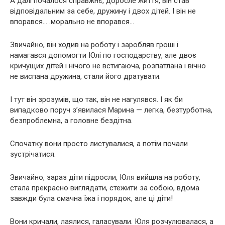
А далі почалося справжнє, доросле життя, він став
відповідальним за себе, дружину і двох дітей. І він не
впорався… .морально не впорався…
Звичайно, він ходив на роботу і заробляв гроші і
намагався допомогти Юлі по господарству, але двоє
кричущих дітей і нічого не встигаюча, розпатлана і вічно
не виспана дружина, стали його дратувати.
І тут він зрозумів, що так, він не нагулявся. І як би
випадково поруч з’явилася Марина — легка, безтурботна,
безпроблемна, а головне бездітна.
Спочатку вони просто листувалися, а потім почали
зустрічатися.
Звичайно, зараз діти підросли, Юля вийшла на роботу,
стала прекрасно виглядати, стежити за собою, вдома
завжди була смачна їжа і порядок, але ці діти!
Вони кричали, лаялися, галасували. Юля розчулювалася, а