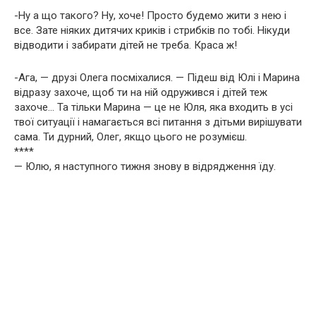
-Ну а що такого? Ну, хоче! Просто будемо жити з нею і
все. Зате ніяких дитячих криків і стрибків по тобі. Нікуди
відводити і забирати дітей не треба. Краса ж!
-Ага, — друзі Олега посміхалися. — Підеш від Юлі і Марина
відразу захоче, щоб ти на ній одружився і дітей теж
захоче… Та тільки Марина — це не Юля, яка входить в усі
твої ситуації і намагається всі питання з дітьми вирішувати
сама. Ти дурний, Олег, якщо цього не розумієш.
****
— Юлю, я наступного тижня знову в відрядження їду.