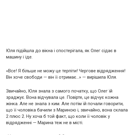
Юля підійшла до вікна і спостерігала, як Олег сідає в
машину і їде.
«Все! Я більше не можу це терпіти! Чергове відрядження!
Він хоче свободи — він її отримає…» — вирішила Юля.
Звичайно, Юля знала з самого початку, що Олег їй
зраджує. Вона відчувала це. Повірте, це відчує кожна
жінка. Але не знала з ким. Але потім їй почали говорити,
що її чоловіка бачили з Мариною і, звичайно, вона склала
2 плюс 2. Ну хоча б той факт, що коли її чоловік у
відрядженні — Марина теж не в місті.