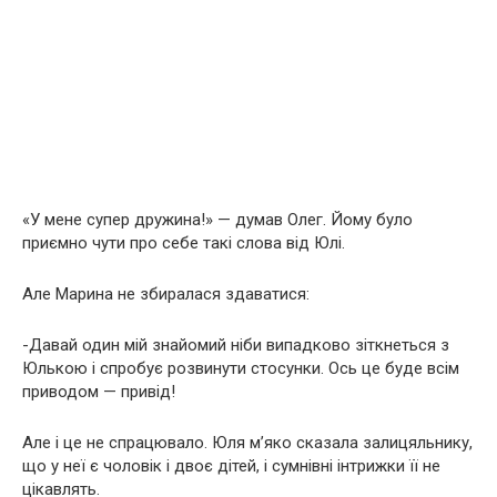
«У мене супер дружина!» — думав Олег. Йому було
приємно чути про себе такі слова від Юлі.
Але Марина не збиралася здаватися:
-Давай один мій знайомий ніби випадково зіткнеться з
Юлькою і спробує розвинути стосунки. Ось це буде всім
приводом — привід!
Але і це не спрацювало. Юля м’яко сказала залицяльнику,
що у неї є чоловік і двоє дітей, і сумнівні інтрижки її не
цікавлять.