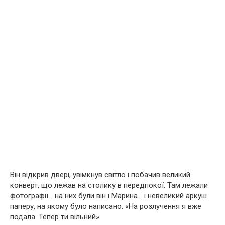
Він відкрив двері, увімкнув світло і побачив великий
конверт, що лежав на столику в передпокої. Там лежали
фотографії… на них були він і Марина… і невеликий аркуш
паперу, на якому було написано: «На розлучення я вже
подала. Тепер ти вільний».