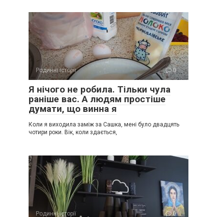
Родинні історії
0
Я нічого не робила. Тільки чула
раніше вас. А людям простіше
думати, що винна я
Коли я виходила заміж за Сашка, мені було двадцять
чотири роки. Вік, коли здається,
Родинні історії
0