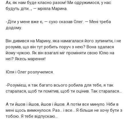
Ах, як нам буде класно разом! Ми одружимося, у нас
будуть діти…, — мріяла Марина.
-Діти у мене вже є, — сухо сказав Олег. — Мені треба
додому.
Він дивився на Марину, яка намагалася його зупинити, і не
розумів, що він тут робить поруч з нею? Вона здалася
йому чужою. Як він взагалі міг проміняти свою Юлю на
неї? Якесь марення!
Юля і Олег розлучилися.
-Розумієш, я так багато всього робила для тебе, я так
старалася, щоб ти помітив, щоб ти оцінив. Так старалася…
А ти йшов і йшов, йшов і йшов. А потім все минуло. Ніби в
мені щось вимкнулося. Раз… і все… Я більше не хочу бути з
тобою. Я тебе відпускаю…