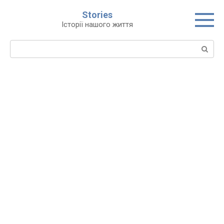
Перейти
Stories
до
Історії нашого життя
вмісту
Пошук: