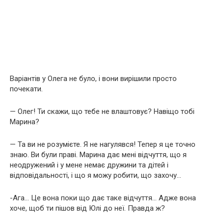
Варіантів у Олега не було, і вони вирішили просто
почекати.
— Олег! Ти скажи, що тебе не влаштовує? Навіщо тобі
Марина?
— Та ви не розумієте. Я не нагулявся! Тепер я це точно
знаю. Ви були праві. Марина дає мені відчуття, що я
неодружений і у мене немає дружини та дітей і
відповідальності, і що я можу робити, що захочу…
-Ага… Це вона поки що дає таке відчуття… Адже вона
хоче, щоб ти пішов від Юлі до неї. Правда ж?