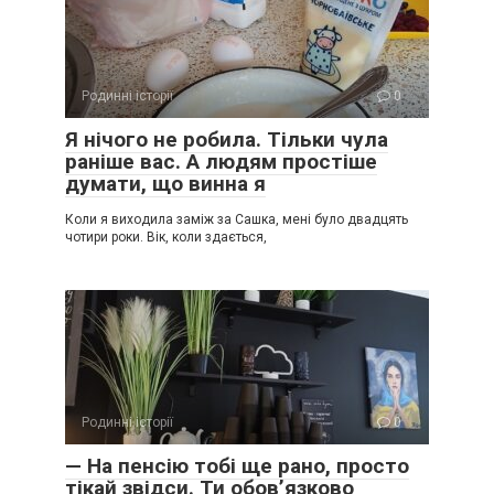
Родинні історії
0
Я нічого не робила. Тільки чула
раніше вас. А людям простіше
думати, що винна я
Коли я виходила заміж за Сашка, мені було двадцять
чотири роки. Вік, коли здається,
Родинні історії
0
— На пенсію тобі ще рано, просто
тікай звідси. Ти обов’язково