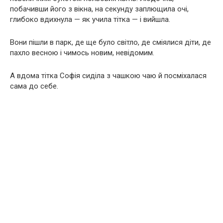
побачивши його з вікна, на секунду заплющила очі,
глибоко вдихнула — як учила тітка — і вийшла.
Вони пішли в парк, де ще було світло, де сміялися діти, де
пахло весною і чимось новим, невідомим.
А вдома тітка Софія сиділа з чашкою чаю й посміхалася
сама до себе.