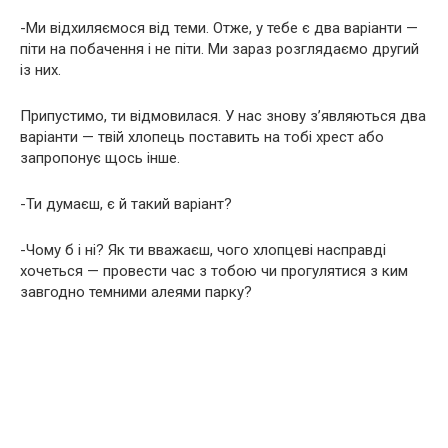
-Ми відхиляємося від теми. Отже, у тебе є два варіанти —
піти на побачення і не піти. Ми зараз розглядаємо другий
із них.
Припустимо, ти відмовилася. У нас знову з’являються два
варіанти — твій хлопець поставить на тобі хрест або
запропонує щось інше.
-Ти думаєш, є й такий варіант?
-Чому б і ні? Як ти вважаєш, чого хлопцеві насправді
хочеться — провести час з тобою чи прогулятися з ким
завгодно темними алеями парку?