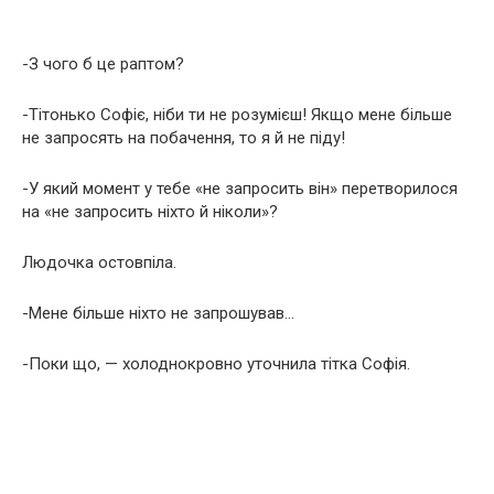
-З чого б це раптом?
-Тітонько Софіє, ніби ти не розумієш! Якщо мене більше
не запросять на побачення, то я й не піду!
-У який момент у тебе «не запросить він» перетворилося
на «не запросить ніхто й ніколи»?
Людочка остовпіла.
-Мене більше ніхто не запрошував…
-Поки що, — холоднокровно уточнила тітка Софія.