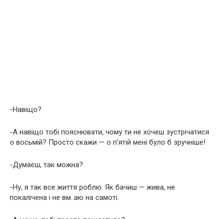
-Навіщо?
-А навіщо тобі пояснювати, чому ти не хочеш зустрічатися
о восьмій? Просто скажи — о п’ятій мені було б зручніше!
-Думаєш, так можна?
-Ну, я так все життя роблю. Як бачиш — жива, не
покалічена і не вм..аю на самоті.