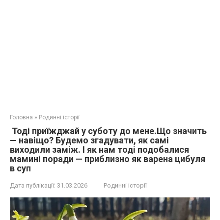
Головна
»
Родинні історії
Тоді приїжджай у суботу до мене.Що значить
— навіщо? Будемо згадувати, як самі
виходили заміж. І як нам тоді подобалися
мамині поради — приблизно як варена цибуля
в суп
Дата публікації:
31.03.2026
Родинні історії