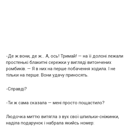
-Де ж вони, де ж… А, ось! Тримай! — на її долоні лежали
простенькі блакитні сережки у вигляді витончених
ромбиків. — Я в них на перше побачення ходила. І не
тільки на перше. Вони удачу приносять.
-Справді?
-Ти ж сама сказала — мені просто пощастило?
Людочка миттю витягла з вух свої шпильки-сніжинки,
наділа подарунок і набрала якийсь номер: