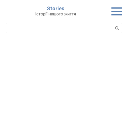
Перейти
Stories
до
Історії нашого життя
вмісту
Пошук: