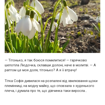
— Тітонько, я так боюся помилитися! — гарячково
шепотіла Людочка, склавши долоні, наче в молитві. — А
раптом це моя доля, тітонько? А я її втрачу!
Тітка Софія дивилася на розпалені від хвилювання щоки
племінниці, на модну майку, що сповзала з худенького
плеча, і думала про те, що дівчинка таки виросла…