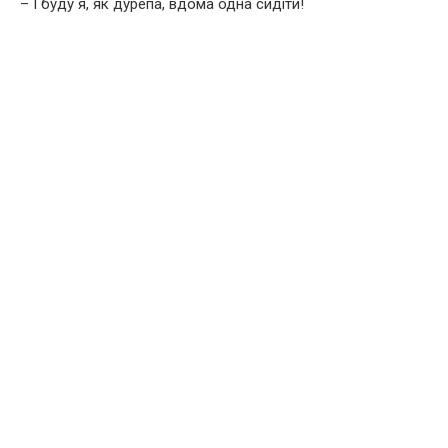
– І буду я, як дурепа, вдома одна сидіти!