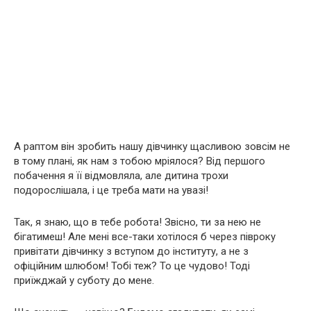
А раптом він зробить нашу дівчинку щасливою зовсім не
в тому плані, як нам з тобою мріялося? Від першого
побачення я її відмовляла, але дитина трохи
подорослішала, і це треба мати на увазі!
Так, я знаю, що в тебе робота! Звісно, ти за нею не
бігатимеш! Але мені все-таки хотілося б через півроку
привітати дівчинку з вступом до інституту, а не з
офіційним шлюбом! Тобі теж? То це чудово! Тоді
приїжджай у суботу до мене.