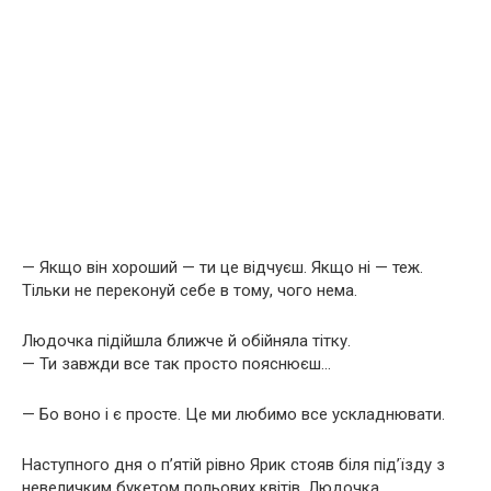
— Якщо він хороший — ти це відчуєш. Якщо ні — теж.
Тільки не переконуй себе в тому, чого нема.
Людочка підійшла ближче й обійняла тітку.
— Ти завжди все так просто пояснюєш…
— Бо воно і є просте. Це ми любимо все ускладнювати.
Наступного дня о п’ятій рівно Ярик стояв біля під’їзду з
невеличким букетом польових квітів. Людочка,