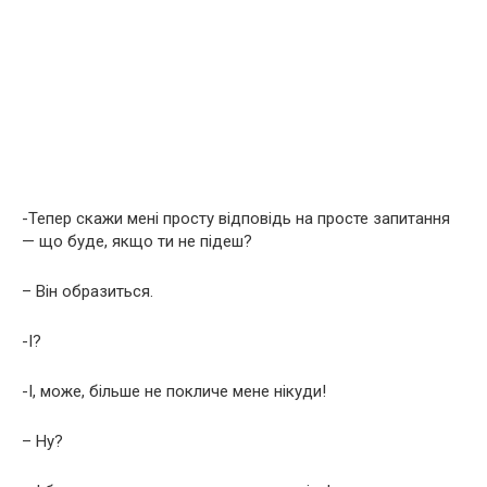
-Тепер скажи мені просту відповідь на просте запитання
— що буде, якщо ти не підеш?
– Він образиться.
-І?
-І, може, більше не покличе мене нікуди!
– Ну?