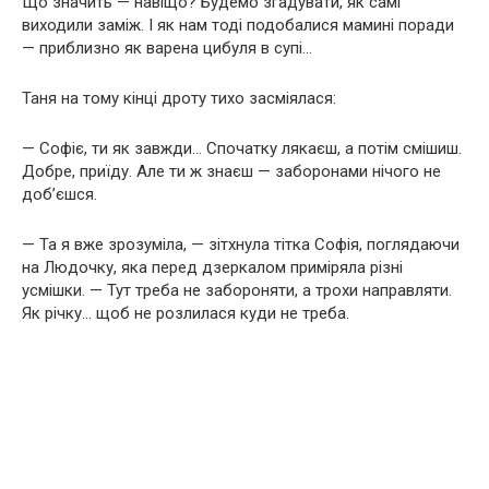
Що значить — навіщо? Будемо згадувати, як самі
виходили заміж. І як нам тоді подобалися мамині поради
— приблизно як варена цибуля в супі…
Таня на тому кінці дроту тихо засміялася:
— Софіє, ти як завжди… Спочатку лякаєш, а потім смішиш.
Добре, приїду. Але ти ж знаєш — заборонами нічого не
доб’єшся.
— Та я вже зрозуміла, — зітхнула тітка Софія, поглядаючи
на Людочку, яка перед дзеркалом приміряла різні
усмішки. — Тут треба не забороняти, а трохи направляти.
Як річку… щоб не розлилася куди не треба.