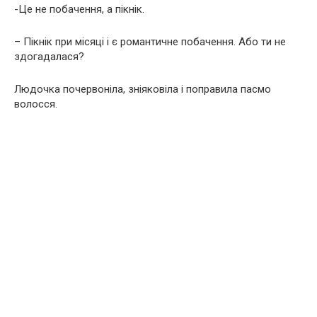
-Це не побачення, а пікнік.
– Пікнік при місяці і є романтичне побачення. Або ти не
здогадалася?
Людочка почервоніла, зніяковіла і поправила пасмо
волосся.