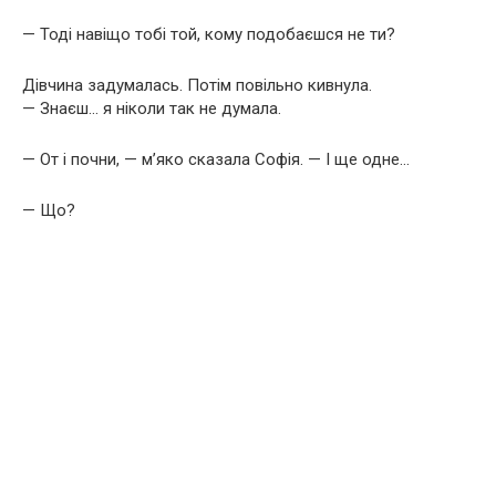
— Тоді навіщо тобі той, кому подобаєшся не ти?
Дівчина задумалась. Потім повільно кивнула.
— Знаєш… я ніколи так не думала.
— От і почни, — м’яко сказала Софія. — І ще одне…
— Що?