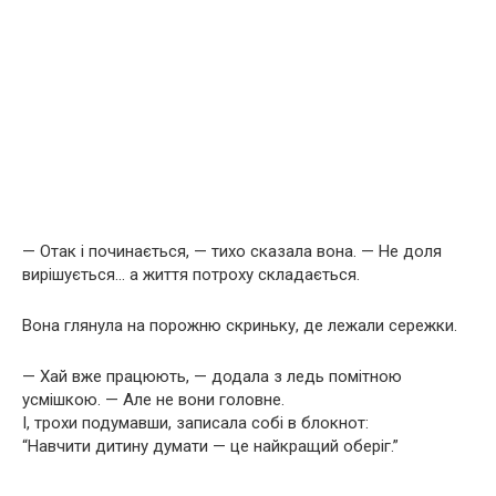
— Отак і починається, — тихо сказала вона. — Не доля
вирішується… а життя потроху складається.
Вона глянула на порожню скриньку, де лежали сережки.
— Хай вже працюють, — додала з ледь помітною
усмішкою. — Але не вони головне.
І, трохи подумавши, записала собі в блокнот:
“Навчити дитину думати — це найкращий оберіг.”