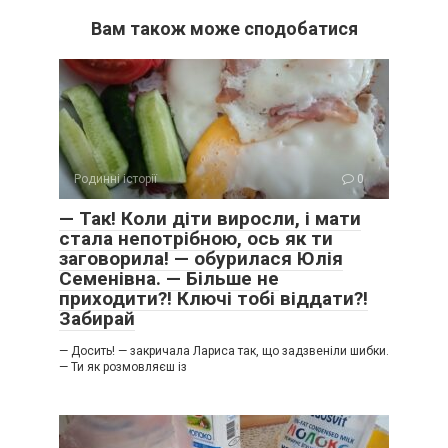
Вам також може сподобатися
Родинні історії
0
— Так! Коли діти виросли, і мати
стала непотрібною, ось як ти
заговорила! — обурилася Юлія
Семенівна. — Більше не
приходити?! Ключі тобі віддати?!
Забирай
— Досить! — закричала Лариса так, що задзвеніли шибки.
— Ти як розмовляєш із