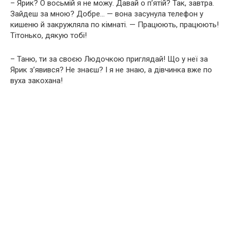
– Ярик? О восьмій я не можу. Давай о п’ятій? Так, завтра.
Зайдеш за мною? Добре… — вона засунула телефон у
кишеню й закружляла по кімнаті. — Працюють, працюють!
Тітонько, дякую тобі!
– Таню, ти за своєю Людочкою приглядай! Що у неї за
Ярик з’явився? Не знаєш? І я не знаю, а дівчинка вже по
вуха закохана!