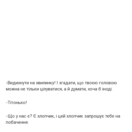
-Видихнути на хвилинку! І згадати, що твоєю головою
можна не тільки цілуватися, а й думати, хоча б іноді.
-Тітонько!
-Що у нас є? Є хлопчик, і цей хлопчик запрошує тебе на
побачення.