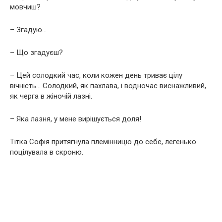
мовчиш?
– Згадую…
– Що згадуєш?
– Цей солодкий час, коли кожен день триває цілу
вічність… Солодкий, як пахлава, і водночас виснажливий,
як черга в жіночій лазні.
– Яка лазня, у мене вирішується доля!
Тітка Софія притягнула племінницю до себе, легенько
поцілувала в скроню.