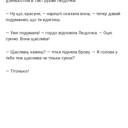
дзенькотіли в такт рухам Людочки.
— Ну що, красуне, — нарешті сказала вона, — тепер давай
подумаємо, що ти вдягнеш.
— Уже подумала! — гордо відповіла Людочка. — Оцю
сукню. Вона щаслива!
— Щаслива, кажеш? — тітка підняла брову. — А голова у
тебе теж щаслива чи тільки сукня?
— Тітонько!