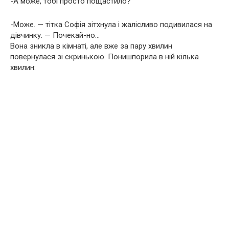
-А може, тобі просто пощастило?
-Може. — тітка Софія зітхнула і жалісливо подивилася на
дівчинку. — Почекай-но…
Вона зникла в кімнаті, але вже за пару хвилин
повернулася зі скринькою. Понишпорила в ній кілька
хвилин: