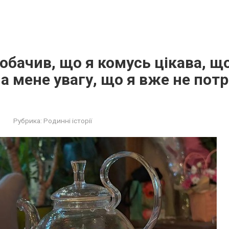
обачив, що я комусь цікава, щ
а мене увагу, що я вже не пот
Рубрика:
Родинні історії