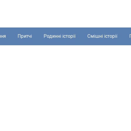
ння
Притчі
Родинні історії
Смішні історії