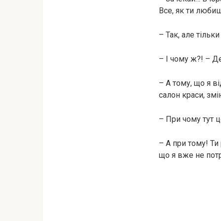
Все, як ти люби
– Так, але тільк
– І чому ж?! – Д
– А тому, що я в
салон краси, змі
– При чому тут 
– А при тому! Ти
що я вже не пот