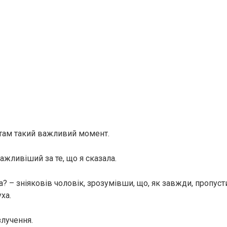
 там такий важливий момент.
ажливіший за те, що я сказала.
а? – зніяковів чоловік, зрозумівши, що, як завжди, пропус
ха.
злучення.