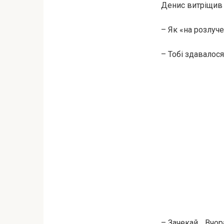
Денис витріщив 
– Як «на розлуче
– Тобі здавалося
– Зачекай… Вчора