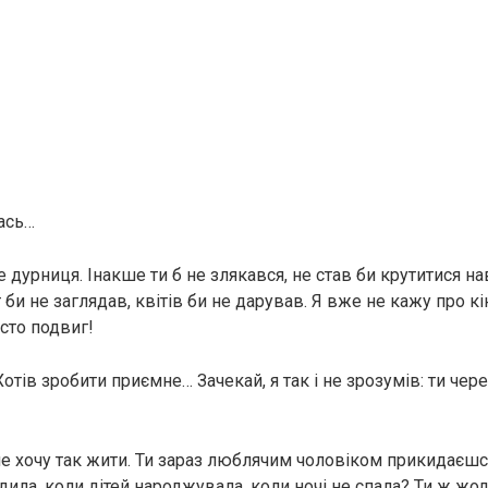
кась…
не дурниця. Інакше ти б не злякався, не став би крутитися н
 би не заглядав, квітів би не дарував. Я вже не кажу про кін
сто подвиг!
отів зробити приємне… Зачекай, я так і не зрозумів: ти чер
не хочу так жити. Ти зараз люблячим чоловіком прикидаєшся,
одила, коли дітей народжувала, коли ночі не спала? Ти ж жод