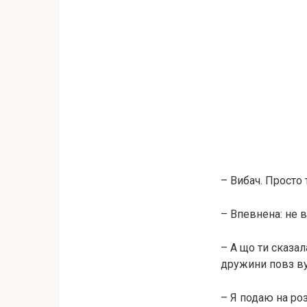
– Вибач. Просто
– Впевнена: не в
– А що ти сказал
дружини повз ву
– Я подаю на ро