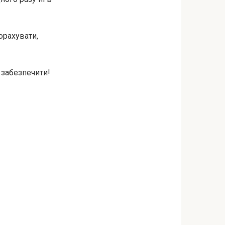
орахувати,
 забезпечити!