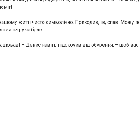
поміг!
нашому житті чисто символічно. Приходив, їв, спав. Можу п
 дітей на руки брав!
рацював! – Денис навіть підскочив від обурення, – щоб вас