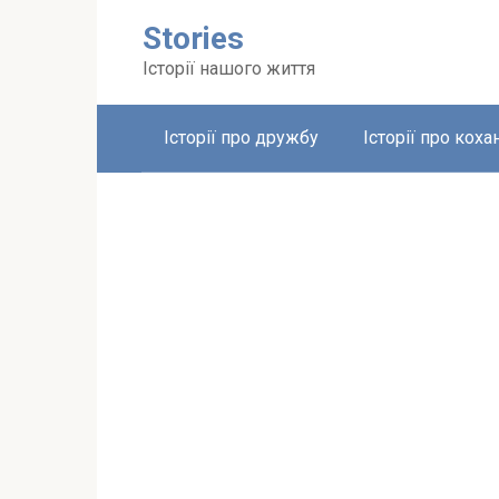
Перейти
Stories
до
вмісту
Історії нашого життя
Історії про дружбу
Історії про коха