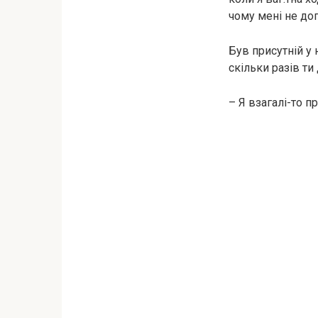
чому мені не до
Був присутній у 
скільки разів ти
– Я взагалі-то п