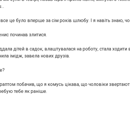
ш…
и все це було вперше за сім років шлюбу. І я навіть знаю, чо
енис починав злитися.
іддала дітей в садок, влаштувалася на роботу, стала ходити 
нила імідж, завела нових друзів.
це?
 раптом побачив, що я комусь цікава, що чоловіки звертают
ребую тебе як раніше.