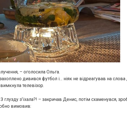
лучення, – оголосила Ольга.
 захоплено дивився футбол і… ніяк не відреагував на слова
 вимкнула телевізор.
З глузду з’їхала?! – закричав Денис, потім схаменувся, зр
любно вимовив: