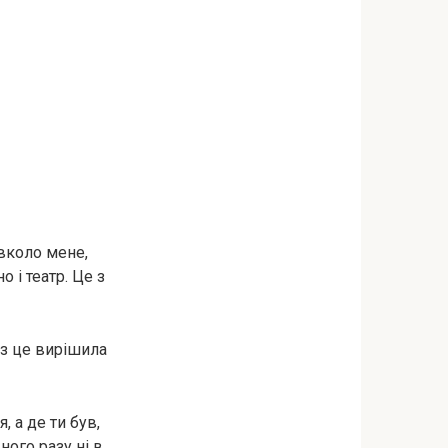
авколо мене,
о і театр. Це з
ез це вирішила
 а де ти був,
ного разу ні в