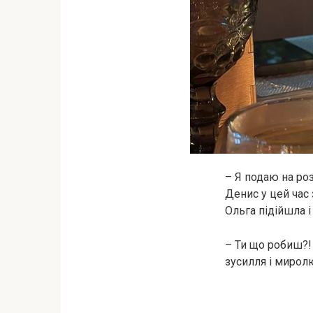
– Я подаю на роз
Денис у цей час
Ольга підійшла і
– Ти що робиш?! 
зусилля і миро