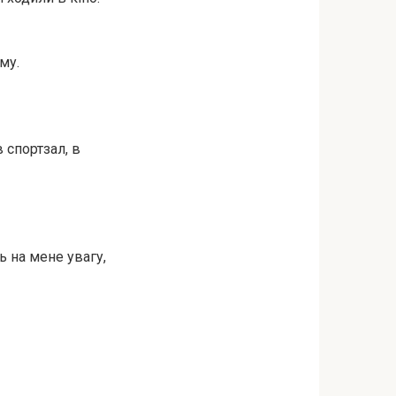
му.
в спортзал, в
ь на мене увагу,