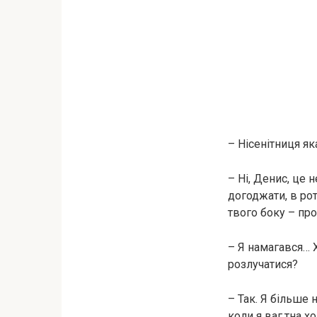
– Нісенітниця я
– Ні, Денис, це 
догоджати, в рот
твого боку – про
– Я намагався… Х
розлучатися?
– Так. Я більше 
коли я ваг.тна х