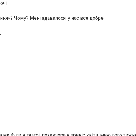
очі:
ння»? Чому? Мені здавалося, у нас все добре.
.
 ми були в театрі, позавчора я приніс квіти, минулого тижня