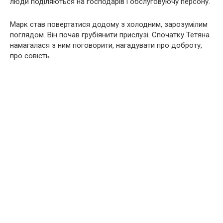
люди поділяються на господарів і обслуговуючу персону.
Марк став повертатися додому з холодним, зарозумілим
поглядом. Він почав грубіянити прислузі. Спочатку Тетяна
намагалася з ним поговорити, нагадувати про доброту,
про совість.