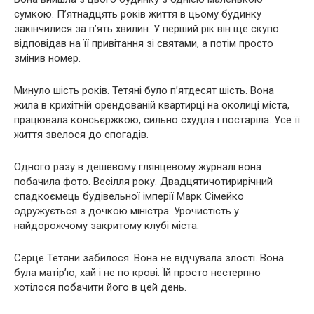
сумкою. П’ятнадцять років життя в цьому будинку
закінчилися за п’ять хвилин. У перший рік він ще скупо
відповідав на її привітання зі святами, а потім просто
змінив номер.
Минуло шість років. Тетяні було п’ятдесят шість. Вона
жила в крихітній орендованій квартирці на околиці міста,
працювала консьєржкою, сильно схудла і постаріла. Усе її
життя звелося до спогадів.
Одного разу в дешевому глянцевому журналі вона
побачила фото. Весілля року. Двадцятичотирирічний
спадкоємець будівельної імперії Марк Сімейко
одружується з дочкою міністра. Урочистість у
найдорожчому закритому клубі міста.
Серце Тетяни забилося. Вона не відчувала злості. Вона
була матір’ю, хай і не по крові. Їй просто нестерпно
хотілося побачити його в цей день.