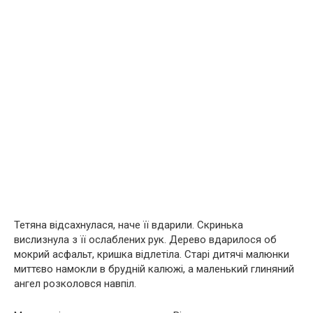
Тетяна відсахнулася, наче її вдарили. Скринька
вислизнула з її ослаблених рук. Дерево вдарилося об
мокрий асфальт, кришка відлетіла. Старі дитячі малюнки
миттєво намокли в брудній калюжі, а маленький глиняний
ангел розколовся навпіл.