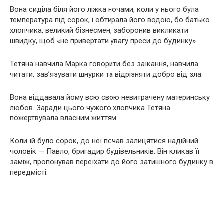
Вона сиділа біля його ліжка ночами, коли у нього була
температура під сорок, і обтирала його водою, бо батько
хлопчика, великий бізнесмен, заборонив викликати
швидку, щоб «не привертати увагу преси до будинку».
Тетяна навчила Марка говорити без заїкання, навчила
читати, зав’язувати шнурки та відрізняти добро від зла.
Вона віддавала йому всю свою невитрачену материнську
любов. Заради цього чужого хлопчика Тетяна
пожертвувала власним життям.
Коли їй було сорок, до неї почав залицятися надійний
чоловік — Павло, бригадир будівельників. Він кликав її
заміж, пропонував переїхати до його затишного будинку в
передмісті.