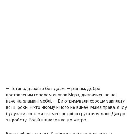
— Тетяно, давайте без драм, — рівним, добре
поставленим голосом сказав Марк, дивлячись на неї,
наче на зламані меблі. — Ви отримували хорошу зарплату
всі ці роки. Ніхто нікому нічого не винен. Мама права, я їду
будувати своє життя, мені потрібно рухатися далі. Дякую
за роботу. Водій відвезе вас до метро.
Вона вийшла з цього будинку з однією маленькою