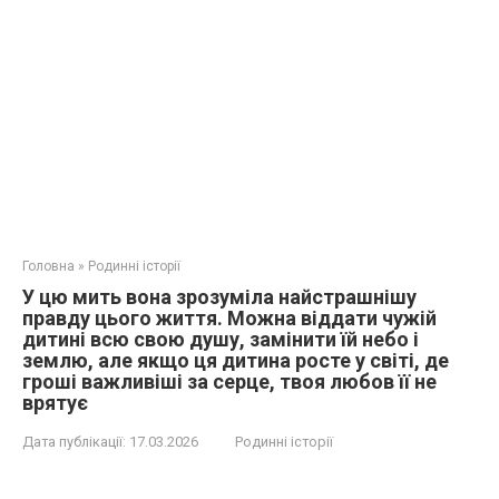
Головна
»
Родинні історії
У цю мить вона зрозуміла найстрашнішу
правду цього життя. Можна віддати чужій
дитині всю свою душу, замінити їй небо і
землю, але якщо ця дитина росте у світі, де
гроші важливіші за серце, твоя любов її не
врятує
Дата публікації:
17.03.2026
Родинні історії