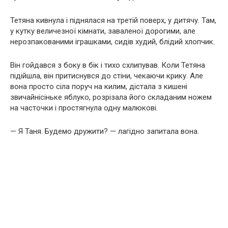
Тетяна кивнула і піднялася на третій поверх, у дитячу. Там,
у кутку величезної кімнати, заваленої дорогими, але
нерозпакованими іграшками, сидів худий, блідий хлопчик.
Він гойдався з боку в бік і тихо схлипував. Коли Тетяна
підійшла, він притиснувся до стіни, чекаючи крику. Але
вона просто сіла поруч на килим, дістала з кишені
звичайнісіньке яблуко, розрізала його складаним ножем
на часточки і простягнула одну малюкові.
— Я Таня. Будемо дружити? — лагідно запитала вона.