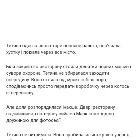
Тетяна одягла своє старе вовняне пальто, пов’язала
хустку і поїхала через все місто.
Біля закритого ресторану стояли десятки чорних машин і
сувора охорона. Тетяна не збиралася заходити
всередину. Вона стояла під мрякою біля воріт,
сподіваючись просто передати коробочку через когось
із персоналу.
Але доля розпорядилася інакше. Двері ресторану
відчинилися, і на терасу вийшов Марк із молодою
дружиною для фотосесії.
Тетяна не витримала. Вона зробила кілька кроків уперед,