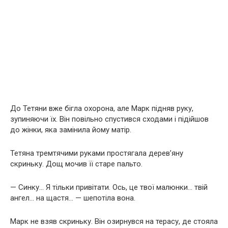
До Тетяни вже бігла охорона, але Марк підняв руку,
зупиняючи їх. Він повільно спустився сходами і підійшов
до жінки, яка замінила йому матір.
Тетяна тремтячими руками простягала дерев’яну
скриньку. Дощ мочив її старе пальто.
— Синку… Я тільки привітати. Ось, це твої малюнки… твій
ангел… на щастя… — шепотіла вона.
Марк не взяв скриньку. Він озирнувся на терасу, де стояла