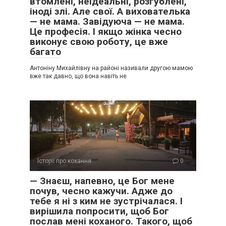
втомлені, неідеальні, розгублені,
іноді злі. Але свої. А вихователька
— не мама. Завідуюча — не мама.
Це професія. І якщо жінка чесно
виконує свою роботу, це вже
багато
Антоніну Михайлівну на районі називали другою мамою
вже так давно, що вона навіть не
Історії про кохання
0
— Знаєш, напевно, це Бог мене
почув, чесно кажучи. Адже до
тебе я ні з ким не зустрічалася. І
вирішила попросити, щоб Бог
послав мені коханого. Такого, щоб