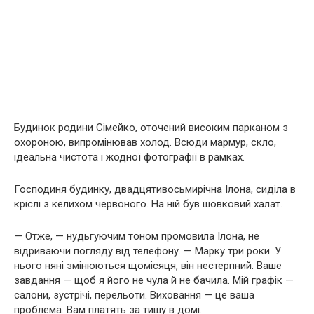
Будинок родини Сімейко, оточений високим парканом з
охороною, випромінював холод. Всюди мармур, скло,
ідеальна чистота і жодної фотографії в рамках.
Господиня будинку, двадцятивосьмирічна Ілона, сиділа в
кріслі з келихом червоного. На ній був шовковий халат.
— Отже, — нудьгуючим тоном промовила Ілона, не
відриваючи погляду від телефону. — Марку три роки. У
нього няні змінюються щомісяця, він нестерпний. Ваше
завдання — щоб я його не чула й не бачила. Мій графік —
салони, зустрічі, перельоти. Виховання — це ваша
проблема. Вам платять за тишу в домі.