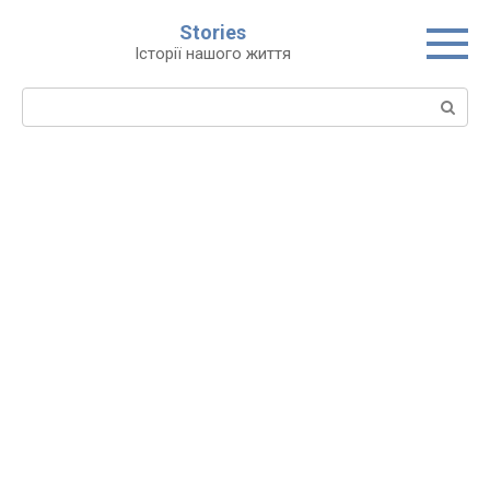
Перейти
Stories
до
Історії нашого життя
вмісту
Пошук: