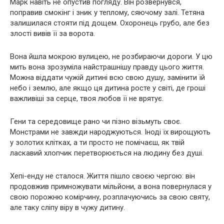
Марк навіть не опустив погляду. Він розвернувся,
поправив смокінг і зник у теплому, сяючому залі. Тетяна
залишилася стояти під дощем. Охоронець грубо, але без
злості вивів її за ворота.
Вона йшла мокрою вулицею, не розбираючи дороги. У цю
мить вона зрозуміла найстрашнішу правду цього життя.
Можна віддати чужій дитині всю свою душу, замінити їй
небо і землю, але якщо ця дитина росте у світі, де гроші
важливіші за серце, твоя любов її не врятує.
Гени та середовище рано чи пізно візьмуть своє.
Монстрами не завжди народжуються. Іноді їх вирощують
у золотих клітках, а ти просто не помічаєш, як твій
ласкавий хлопчик перетворюється на людину без душі.
Хепі-енду не сталося. Життя пішло своєю чергою: він
продовжив примножувати мільйони, а вона повернулася у
свою порожню комірчину, розплачуючись за свою святу,
але таку сліпу віру в чужу дитину.