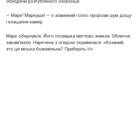
обходячи розгубленого охоронця.
— Марк! Маркуша! — її зламаний голос прорізав шум дощу
і клацання камер.
Марк обернувся. Його посмішка миттєво зникла. Обличчя
закам’яніло. Наречена з огидою скривилася: «Коханий,
хто ця міська божевільна? Приберіть її!»