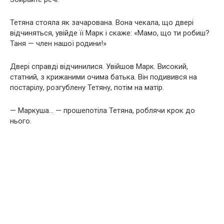
Тетяна стояла як зачарована. Вона чекала, що двері
відчиняться, увійде її Марк і скаже: «Мамо, що ти робиш?
Таня — член нашої родини!»
Двері справді відчинилися. Увійшов Марк. Високий,
статний, з крижаними очима батька. Він подивився на
постарілу, розгублену Тетяну, потім на матір.
— Маркуша… — прошепотіла Тетяна, роблячи крок до
нього.