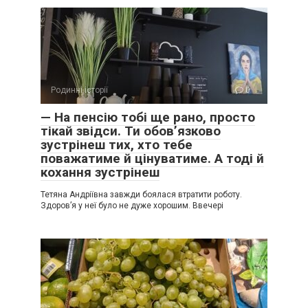
Родинні історії
0
— На пенсію тобі ще рано, просто
тікай звідси. Ти обов’язково
зустрінеш тих, хто тебе
поважатиме й цінуватиме. А тоді й
кохання зустрінеш
Тетяна Андріївна завжди боялася втратити роботу.
Здоров’я у неї було не дуже хорошим. Ввечері