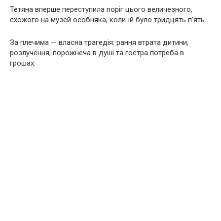
Тетяна вперше переступила поріг цього величезного,
схожого на музей особняка, коли їй було тридцять п’ять.
За плечима — власна трагедія: рання втрата дитини,
розлучення, порожнеча в душі та гостра потреба в
грошах.