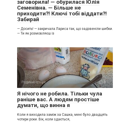
заговорила! — обурилася Юлія
Семенівна. — Більше не
приходити?! Ключі тобі віддати?!
Забирай
— Досить! — закричала Лариса так, що задзвеніли шибки.
— Ти як розмовляєш із
Родинні історії
0
Я нічого не робила. Тільки чула
раніше вас. А людям простіше
думати, що винна я
Коли я виходила заміж за Сашка, мені було двадцять
чотири роки. Вік, коли здається,