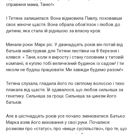
справжня мама, Таню!»
І Тетяна залишилася. Вона відмовила Павлу, поховавши
своє жіноче щастя. Вона обрала обов’язок і любов до
дитини, яка стала їй ріднішою за власну кров.
Минали роки. Марк ріс. У дванадцять років він потай від
батьків майстрував для Тетяни листівки на 8 березня і
клявся: « Таня, коли я виросту і стану головним у татовій
компанії, я куплю тобі величезний будинок із садом! І ти
ніколи не будеш працювати. Ми завжди будемо разом!»
Тетяна слухала, гладила його по світлому волоссю і тихо
плакала від щастя. Їй здавалося, що любов сильніша за
генетику. Сильніша за гроші. Сильніша за цинізм його
батьків.
Але в шістнадцять років усе почало змінюватися. Батько
Марка взяв його виховання у свої руки. Почалися
розмови про «статус», про «вище суспільство», про те, що