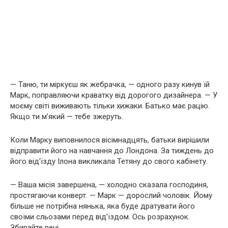
— Таню, ти міркуєш як жебрачка, — одного разу кинув їй
Марк, поправляючи краватку від дорогого дизайнера. — У
моєму світі виживають тільки хижаки. Батько має рацію.
Якщо ти м’який — тебе зжеруть.
Коли Марку виповнилося вісімнадцять, батьки вирішили
відправити його на навчання до Лондона. За тиждень до
його від’їзду Ілона викликала Тетяну до свого кабінету.
— Ваша місія завершена, — холодно сказала господиня,
простягаючи конверт. — Марк — дорослий чоловік. Йому
більше не потрібна нянька, яка буде дратувати його
своїми сльозами перед від’їздом. Ось розрахунок.
Збирайте речі.