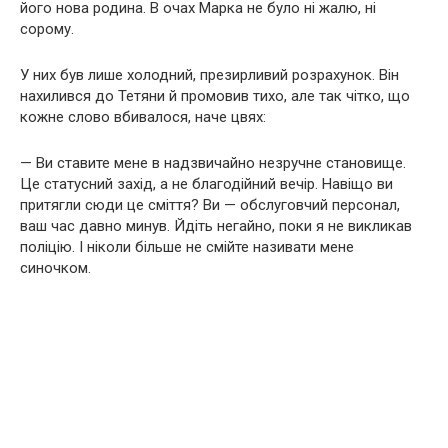
його нова родина. В очах Марка не було ні жалю, ні
сорому.
У них був лише холодний, презирливий розрахунок. Він
нахилився до Тетяни й промовив тихо, але так чітко, що
кожне слово вбивалося, наче цвях:
— Ви ставите мене в надзвичайно незручне становище.
Це статусний захід, а не благодійний вечір. Навіщо ви
притягли сюди це сміття? Ви — обслуговчий персонал,
ваш час давно минув. Йдіть негайно, поки я не викликав
поліцію. І ніколи більше не смійте називати мене
синочком.