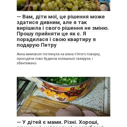
Родинні історії
0
— Вам, діти мої, це рішення може
здатися дивним, але я так
вирішила і свого рішення не зміню.
Прошу прийняти це як є. Я
порадилася і свою квартиру я
подарую Петру
Анна мимоволі поглянула на вікна п’ятого поверху,
проходячи повз будинок колишньої свекрухи, і
збентежено
Історії про дружбу
0
— У дітей є мами. Різні. Хороші,