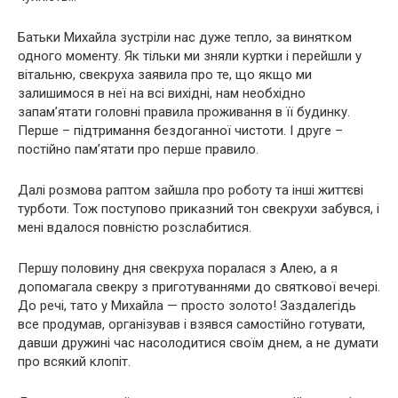
Батьки Михайла зустріли нас дуже тепло, за винятком
одного моменту. Як тільки ми зняли куртки і перейшли у
вітальню, свекруха заявила про те, що якщо ми
залишимося в неї на всі вихідні, нам необхідно
запам’ятати головні правила проживання в її будинку.
Перше – підтримання бездоганної чистоти. І друге –
постійно пам’ятати про перше правило.
Далі розмова раптом зайшла про роботу та інші життєві
турботи. Тож поступово приказний тон свекрухи забувся, і
мені вдалося повністю розслабитися.
Першу половину дня свекруха поралася з Алею, а я
допомагала свекру з приготуваннями до святкової вечері.
До речі, тато у Михайла — просто золото! Заздалегідь
все продумав, організував і взявся самостійно готувати,
давши дружині час насолодитися своїм днем, а не думати
про всякий клопіт.