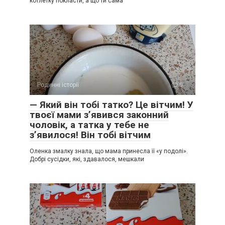
котлетку покласти, а що ти сама
Родинні історії
0
— Який він тобі татко? Це вітчим! У
твоєї мами з’явився законний
чоловік, а татка у тебе не
з’явилося! Він тобі вітчим
Оленка змалку знала, що мама принесла її «у подолі».
Добрі сусідки, які, здавалося, мешкали