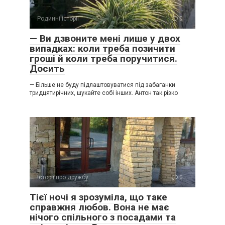
Родинні історії
0
— Ви дзвоните мені лише у двох
випадках: коли треба позичити
гроші й коли треба поручитися.
Досить
— Більше не буду підлаштовуватися під забаганки
тридцятирічних, шукайте собі інших. Антон так різко
Історії про дружбу
0
Тієї ночі я зрозуміла, що таке
справжня любов. Вона не має
нічого спільного з посадами та