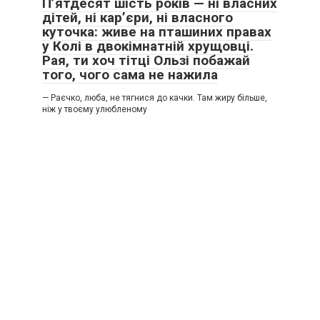
П’ятдесят шість років — ні власних
дітей, ні кар’єри, ні власного
куточка: живе на пташиних правах
у Колі в двокімнатній хрущовці.
Рая, ти хоч тітці Ользі побажай
того, чого сама не нажила
— Раєчко, люба, не тягнися до качки. Там жиру більше,
ніж у твоєму улюбленому