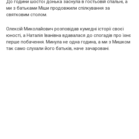
До години шостої донька заснула в гостьовій спальні, а
ми з батьками Міши продовжили спілкування за
святковим столом.
Олексій Миколайович розповідав кумедні історії своєї
юності, а Наталія Іванівна вдавалася до спогадів про їхнє
перше побачення. Минула не одна година, а ми з Мишком
так само слухали його батьків, наче зачаровані.