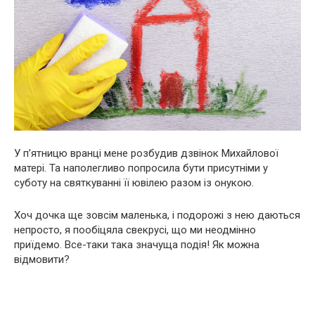
У п’ятницю вранці мене розбудив дзвінок Михайлової
матері. Та наполегливо попросила бути присутніми у
суботу на святкуванні її ювілею разом із онукою.
Хоч дочка ще зовсім маленька, і подорожі з нею даються
непросто, я пообіцяла свекрусі, що ми неодмінно
приїдемо. Все-таки така значуща подія! Як можна
відмовити?