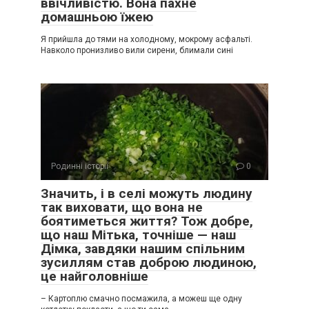
ввічливістю. Вона пахне
домашньою їжею
Я прийшла до тями на холодному, мокрому асфальті.
Навколо пронизливо вили сирени, блимали сині
Родинні історії
0
Значить, і в селі можуть людину
так виховати, що вона не
боятиметься життя? Тож добре,
що наш Мітька, точніше — наш
Дімка, завдяки нашим спільним
зусиллям став доброю людиною,
це найголовніше
– Картоплю смачно посмажила, а можеш ще одну