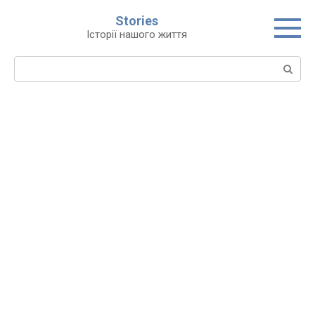
Перейти
Stories
до
Історії нашого життя
вмісту
Пошук: