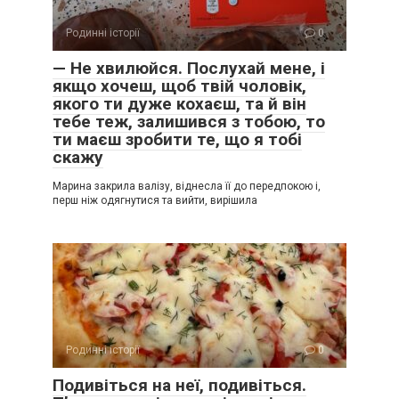
Родинні історії
0
— Не хвилюйся. Послухай мене, і
якщо хочеш, щоб твій чоловік,
якого ти дуже кохаєш, та й він
тебе теж, залишився з тобою, то
ти маєш зробити те, що я тобі
скажу
Марина закрила валізу, віднесла її до передпокою і,
перш ніж одягнутися та вийти, вирішила
Родинні історії
0
Подивіться на неї, подивіться.