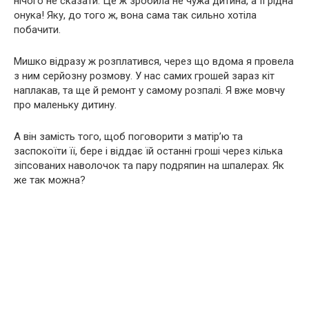
нічого не сказати. Це ж зробила не чужа дитина, а її рідна
онука! Яку, до того ж, вона сама так сильно хотіла
побачити.
Мишко відразу ж розплатився, через що вдома я провела
з ним серйозну розмову. У нас самих грошей зараз кіт
наплакав, та ще й ремонт у самому розпалі. Я вже мовчу
про маленьку дитину.
А він замість того, щоб поговорити з матір’ю та
заспокоїти її, бере і віддає їй останні гроші через кілька
зіпсованих наволочок та пару подряпин на шпалерах. Як
же так можна?