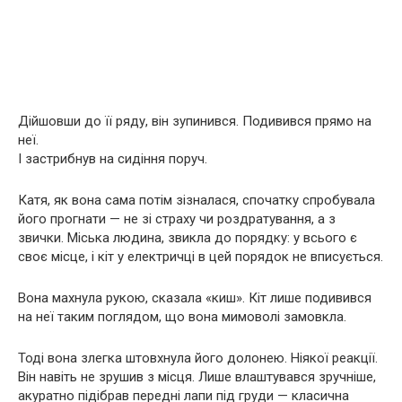
Дійшовши до її ряду, він зупинився. Подивився прямо на
неї.
І застрибнув на сидіння поруч.
Катя, як вона сама потім зізналася, спочатку спробувала
його прогнати — не зі страху чи роздратування, а з
звички. Міська людина, звикла до порядку: у всього є
своє місце, і кіт у електричці в цей порядок не вписується.
Вона махнула рукою, сказала «киш». Кіт лише подивився
на неї таким поглядом, що вона мимоволі замовкла.
Тоді вона злегка штовхнула його долонею. Ніякої реакції.
Він навіть не зрушив з місця. Лише влаштувався зручніше,
акуратно підібрав передні лапи під груди — класична