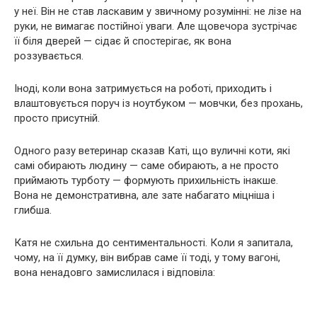
у неї. Він не став ласкавим у звичному розумінні: не лізе на
руки, не вимагає постійної уваги. Але щовечора зустрічає
її біля дверей — сідає й спостерігає, як вона
роззувається.
Іноді, коли вона затримується на роботі, приходить і
влаштовується поруч із ноутбуком — мовчки, без прохань,
просто присутній.
Одного разу ветеринар сказав Каті, що вуличні коти, які
самі обирають людину — саме обирають, а не просто
приймають турботу — формують прихильність інакше.
Вона не демонстративна, але зате набагато міцніша і
глибша.
Катя не схильна до сентиментальності. Коли я запитала,
чому, на її думку, він вибрав саме її тоді, у тому вагоні,
вона ненадовго замислилася і відповіла: