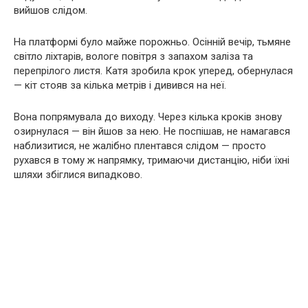
вийшов слідом.
На платформі було майже порожньо. Осінній вечір, тьмяне
світло ліхтарів, вологе повітря з запахом заліза та
перепрілого листя. Катя зробила крок уперед, обернулася
— кіт стояв за кілька метрів і дивився на неї.
Вона попрямувала до виходу. Через кілька кроків знову
озирнулася — він йшов за нею. Не поспішав, не намагався
наблизитися, не жалібно плентався слідом — просто
рухався в тому ж напрямку, тримаючи дистанцію, ніби їхні
шляхи збіглися випадково.