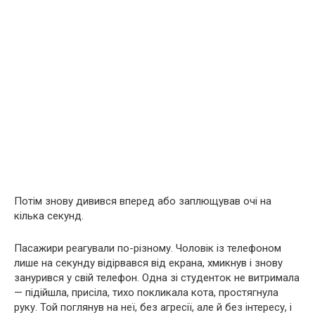
Потім знову дивився вперед або заплющував очі на
кілька секунд.
Пасажири реагували по-різному. Чоловік із телефоном
лише на секунду відірвався від екрана, хмикнув і знову
занурився у свій телефон. Одна зі студенток не витримала
— підійшла, присіла, тихо покликала кота, простягнула
руку. Той поглянув на неї, без агресії, але й без інтересу, і