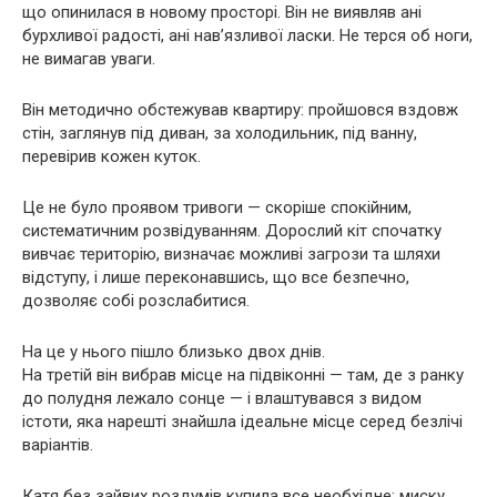
що опинилася в новому просторі. Він не виявляв ані
бурхливої радості, ані нав’язливої ласки. Не терся об ноги,
не вимагав уваги.
Він методично обстежував квартиру: пройшовся вздовж
стін, заглянув під диван, за холодильник, під ванну,
перевірив кожен куток.
Це не було проявом тривоги — скоріше спокійним,
систематичним розвідуванням. Дорослий кіт спочатку
вивчає територію, визначає можливі загрози та шляхи
відступу, і лише переконавшись, що все безпечно,
дозволяє собі розслабитися.
На це у нього пішло близько двох днів.
На третій він вибрав місце на підвіконні — там, де з ранку
до полудня лежало сонце — і влаштувався з видом
істоти, яка нарешті знайшла ідеальне місце серед безлічі
варіантів.
Катя без зайвих роздумів купила все необхідне: миску,