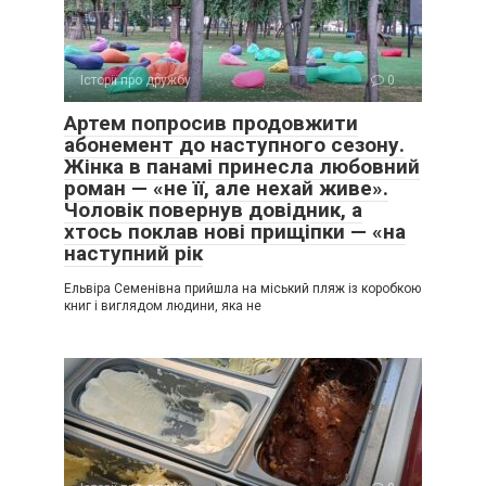
Історії про дружбу
0
Артем попросив продовжити
абонемент до наступного сезону.
Жінка в панамі принесла любовний
роман — «не її, але нехай живе».
Чоловік повернув довідник, а
хтось поклав нові прищіпки — «на
наступний рік
Ельвіра Семенівна прийшла на міський пляж із коробкою
книг і виглядом людини, яка не