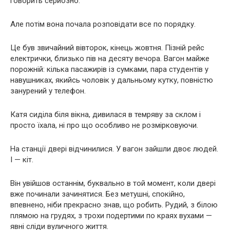
говорить серйозно.
Але потім вона почала розповідати все по порядку.
Це був звичайний вівторок, кінець жовтня. Пізній рейс
електрички, близько пів на десяту вечора. Вагон майже
порожній: кілька пасажирів із сумками, пара студентів у
навушниках, якийсь чоловік у дальньому кутку, повністю
занурений у телефон.
Катя сиділа біля вікна, дивилася в темряву за склом і
просто їхала, ні про що особливо не розмірковуючи.
На станції двері відчинилися. У вагон зайшли двоє людей.
І — кіт.
Він увійшов останнім, буквально в той момент, коли двері
вже починали зачинятися. Без метушні, спокійно,
впевнено, ніби прекрасно знав, що робить. Рудий, з білою
плямою на грудях, з трохи подертими по краях вухами —
явні сліди вуличного життя.