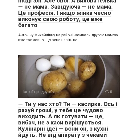
іноді злі. Але свої. А вихователька
— не мама. Завідуюча — не мама.
Це професія. І якщо жінка чесно
виконує свою роботу, це вже
багато
Антоніну Михайлівну на районі називали другою мамою
вже так давно, що вона навіть не
Історії про дружбу
0
— Ти у нас хто? Ти — касирка. Ось і
рахуй гроші, у тебе це чудово
виходить. А як готувати — це,
вибач, не з каси вирішується.
Кулінарні ідеї — вони он, з кухні
йдуть. Не від апарату з чеками