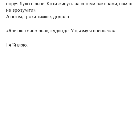
поруч було вільне. Коти живуть за своїми законами, нам їх
не зрозуміти».
А потім, трохи тихіше, додала:
«Але він точно знав, куди їде. У цьому я впевнена».
І я їй вірю.