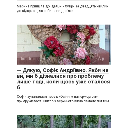
Марина прийшла до їдальні «Хутір» за двадцять хвилин
до відкриття, як робила це дев’ять
Історії про дружбу
0
— Дякую, Софіє Андріївно. Якби не
ви, ми б дізналися про проблему
лише тоді, коли щось уже сталося
б
Софія зупинилася перед «Осіннім натюрмортом» і
примружилася. Світло з верхнього вікна падало під тим