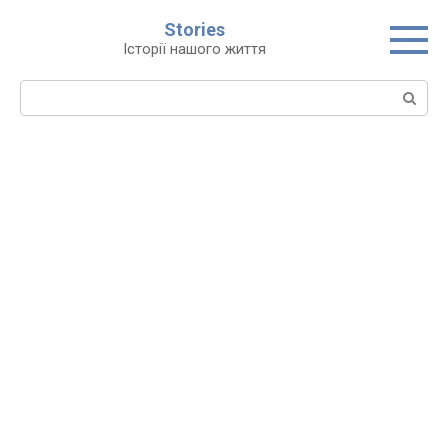
Перейти
Stories
до
Історії нашого життя
вмісту
Пошук: