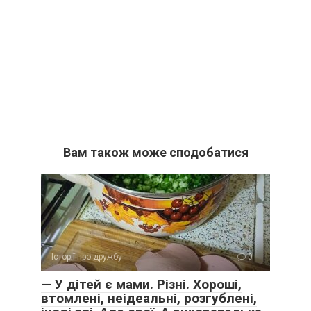
Вам також може сподобатися
Історії про дружбу
0
— У дітей є мами. Різні. Хороші,
втомлені, неідеальні, розгублені,