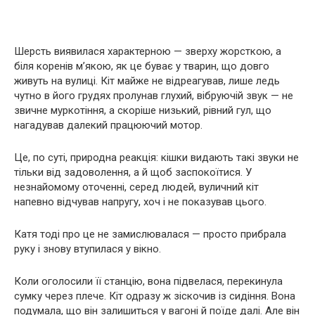
Шерсть виявилася характерною — зверху жорсткою, а
біля коренів м’якою, як це буває у тварин, що довго
живуть на вулиці. Кіт майже не відреагував, лише ледь
чутно в його грудях пролунав глухий, вібруючій звук — не
звичне муркотіння, а скоріше низький, рівний гул, що
нагадував далекий працюючий мотор.
Це, по суті, природна реакція: кішки видають такі звуки не
тільки від задоволення, а й щоб заспокоїтися. У
незнайомому оточенні, серед людей, вуличний кіт
напевно відчував напругу, хоч і не показував цього.
Катя тоді про це не замислювалася — просто прибрала
руку і знову втупилася у вікно.
Коли оголосили її станцію, вона підвелася, перекинула
сумку через плече. Кіт одразу ж зіскочив із сидіння. Вона
подумала, що він залишиться у вагоні й поїде далі. Але він