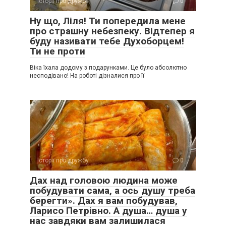
Історії про дружбу
0
Ну що, Ліля! Ти попередила мене
про страшну небезпеку. Відтепер я
буду називати тебе Духоборцем!
Ти не проти
Віка їхала додому з подарунками. Це було абсолютно
несподівано! На роботі дізналися про її
Історії про дружбу
0
Дах над головою людина може
побудувати сама, а ось душу треба
берегти». Дах я вам побудував,
Ларисо Петрівно. А душа… душа у
нас завдяки вам залишилася