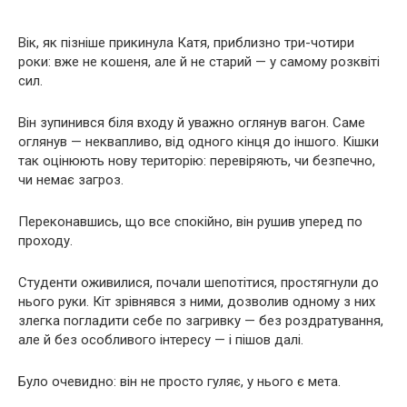
Вік, як пізніше прикинула Катя, приблизно три-чотири
роки: вже не кошеня, але й не старий — у самому розквіті
сил.
Він зупинився біля входу й уважно оглянув вагон. Саме
оглянув — неквапливо, від одного кінця до іншого. Кішки
так оцінюють нову територію: перевіряють, чи безпечно,
чи немає загроз.
Переконавшись, що все спокійно, він рушив уперед по
проходу.
Студенти оживилися, почали шепотітися, простягнули до
нього руки. Кіт зрівнявся з ними, дозволив одному з них
злегка погладити себе по загривку — без роздратування,
але й без особливого інтересу — і пішов далі.
Було очевидно: він не просто гуляє, у нього є мета.