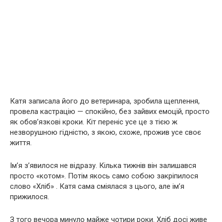
Катя записала його до ветеринара, зробила щеплення,
провела кастрацію — спокійно, без зайвих емоцій, просто
як обов’язкові кроки. Кіт переніс усе це з тією ж
незворушною гідністю, з якою, схоже, прожив усе своє
життя.
Ім’я з’явилося не відразу. Кілька тижнів він залишався
просто «котом». Потім якось само собою закріпилося
слово «Хліб» . Катя сама сміялася з цього, але ім’я
прижилося.
З того вечора минуло майже чотири роки. Хліб досі живе