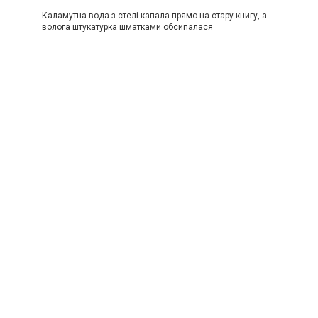
Каламутна вода з стелі капала прямо на стару книгу, а
волога штукатурка шматками обсипалася