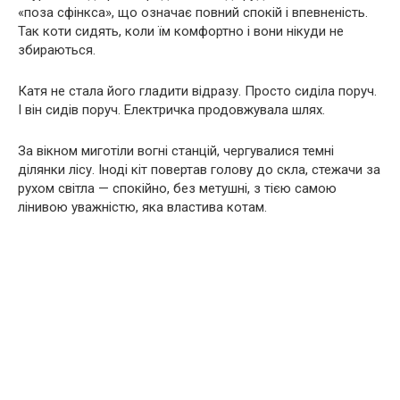
«поза сфінкса», що означає повний спокій і впевненість.
Так коти сидять, коли їм комфортно і вони нікуди не
збираються.
Катя не стала його гладити відразу. Просто сиділа поруч.
І він сидів поруч. Електричка продовжувала шлях.
За вікном миготіли вогні станцій, чергувалися темні
ділянки лісу. Іноді кіт повертав голову до скла, стежачи за
рухом світла — спокійно, без метушні, з тією самою
лінивою уважністю, яка властива котам.