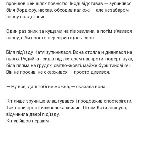
пройшов цей шлях повністю. Іноді відставав — зупинявся
біля бордюру, нюхав, обходив калюжі — але незабаром
знову наздоганяв.
Один раз зник за кущами на пів хвилини, а потім з’явився
знову, ніби просто перевірив щось своє.
Біля під’їзду Катя зупинилася. Вона стояла й дивилася на
нього. Рудий кіт сидів під ліхтарем навпроти: подерті вуха,
біла пляма на грудях, світло-жовті, майже бурштинові очі.
Він не просив, не скаржився — просто дивився.
— Ну все, далі тобі не можна, — сказала вона.
Кіт лише зручніше влаштувався і продовжив спостерігати.
Так вони простояли кілька хвилин. Потім Катя зітхнула,
відчинила двері під’їзду.
Кіт увійшов першим.