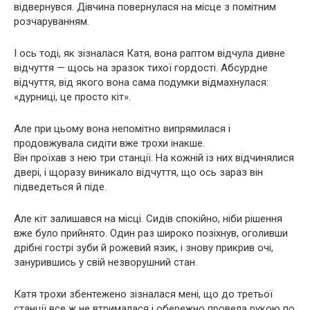
відвернувся. Дівчина повернулася на місце з помітним
розчаруванням.
І ось тоді, як зізналася Катя, вона раптом відчула дивне
відчуття — щось на зразок тихої гордості. Абсурдне
відчуття, від якого вона сама подумки відмахнулася:
«дурниці, це просто кіт».
Але при цьому вона непомітно випрямилася і
продовжувала сидіти вже трохи інакше.
Він проїхав з нею три станції. На кожній із них відчинялися
двері, і щоразу виникало відчуття, що ось зараз він
підведеться й піде.
Але кіт залишався на місці. Сидів спокійно, ніби рішення
вже було прийнято. Один раз широко позіхнув, оголивши
дрібні гострі зуби й рожевий язик, і знову прикрив очі,
занурившись у свій незворушний стан.
Катя трохи збентежено зізналася мені, що до третьої
станції все ж не втрималася і обережно провела рукою по