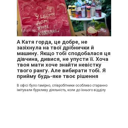
Історії про кохання
0
А Катя горда, це добре, не
зазіхнула на твої дрібнички й
машину. Якщо тобі сподобалася ця
дівчина, дивися, не упусти її. Хоча
твоя мати хоче знайти невістку
твого рангу. Але вибирати тобі. Я
прийму будь-яке твоє рішення
В офісі було гамірно, співробітники особливо старанно
імітували бурхливу діяльність, коли до їхнього відділу