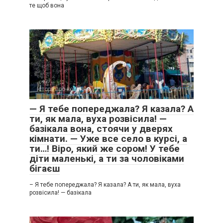
те щоб вона
Історії про кохання
0
— Я тебе попереджала? Я казала? А
ти, як мала, вуха розвісила! —
базікала вона, стоячи у дверях
кімнати. — Уже все село в курсі, а
ти…! Віро, який же сором! У тебе
діти маленькі, а ти за чоловіками
бігаєш
– Я тебе попереджала? Я казала? А ти, як мала, вуха
розвісила! — базікала