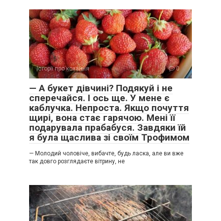
Історії про кохання
0
— А букет дівчині? Подякуй і не
сперечайся. І ось ще. У мене є
каблучка. Непроста. Якщо почуття
щирі, вона стає гарячою. Мені її
подарувала прабабуся. Завдяки їй
я була щаслива зі своїм Трофимом
— Молодий чоловіче, вибачте, будь ласка, але ви вже
так довго розглядаєте вітрину, не