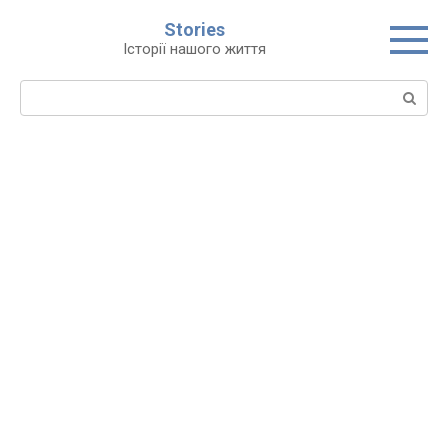
Перейти
Stories
до
Історії нашого життя
вмісту
Пошук: