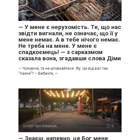
Історії про кохання
0
​— У мене є нерухомість. Те, що нас
звідти вигнали, не означає, що її у
мене немає. А в тебе нічого немає.
Не треба на мене. У мене є
спадкоємець! — з сарказмом
сказала вона, згадавши слова Діми
​— Чоловіче, та не штовхайтеся. Фу. Це від вас так
“пахне”? ​— Вибачте, —
Історії про кохання
0
— Знаєш, напевно, це Бог мене