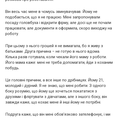
Він весь час мене в чомусь звинувачував. Йому не
подобається, що я не працюю. Мені запропонували
посаду головбуха і відкрити фірму, але досі ще не почали
працювати, але документи я оформила, скоро виходжу на
роботу.
При цьому з нього грошей я не вимагала, бо я живу з
батьками. Друга причина – не готую в нього вдома.
Кілька разів готувала, коли чекали його маму з роботи.
Його мама каже: мені не треба допомагати, йди з коханим
побудь.
Це головні причини, а все інше по дрібницях. Йому 21,
молодий і дурний. Я не знаю, що мені робити. З одного
боку розумію, що йому ще хочеться покататися з
друзями і фліртувати з дівчатами, але з іншого боку, він
завжди каже, що кохає мене й інші йому не потрібні.
Подруга каже, що він мені обов’язково зателефонує, і ми