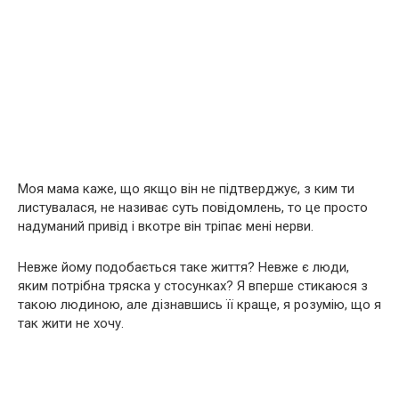
Моя мама каже, що якщо він не підтверджує, з ким ти
листувалася, не називає суть повідомлень, то це просто
надуманий привід і вкотре він тріпає мені нерви.
Невже йому подобається таке життя? Невже є люди,
яким потрібна тряска у стосунках? Я вперше стикаюся з
такою людиною, але дізнавшись її краще, я розумію, що я
так жити не хочу.