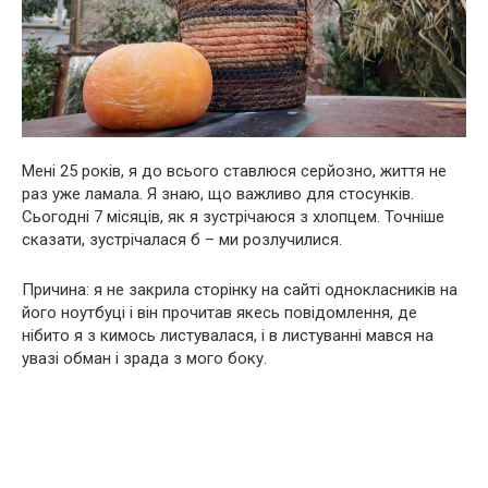
Мені 25 років, я до всього ставлюся серйозно, життя не
раз уже ламала. Я знаю, що важливо для стосунків.
Сьогодні 7 місяців, як я зустрічаюся з хлопцем. Точніше
сказати, зустрічалася б – ми розлучилися.
Причина: я не закрила сторінку на сайті однокласників на
його ноутбуці і він прочитав якесь повідомлення, де
нібито я з кимось листувалася, і в листуванні мався на
увазі обман і зрада з мого боку.