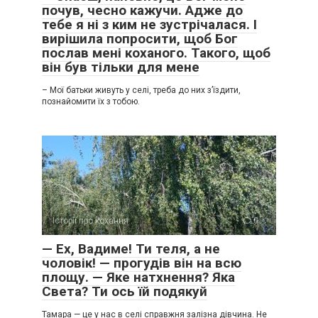
почув, чесно кажучи. Адже до
тебе я ні з ким не зустрічалася. І
вирішила попросити, щоб Бог
послав мені коханого. Такого, щоб
він був тільки для мене
– Мої батьки живуть у селі, треба до них з’їздити,
познайомити їх з тобою.
Історії про кохання
0
— Ех, Вадиме! Ти теля, а не
чоловік! — прогудів він на всю
площу. — Яке натхнення? Яка
Света? Ти ось їй подякуй
Тамара — це у нас в селі справжня залізна дівчина. Не