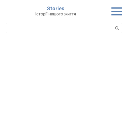
Перейти
Stories
до
Історії нашого життя
вмісту
Пошук: