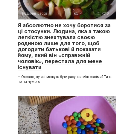
Родинні історії
0
Я абсолютно не хочу боротися за
ці стосунки. Людина, яка з такою
легкістю знехтувала своєю
родиною лише для того, щоб
догодити батькові й показати
йому, який він «справжній
чоловік», перестала для мене
існувати
— Оксано, ну які можуть бути рахунки між своїми? Ти ж
не на чужого
Родинні історії
0