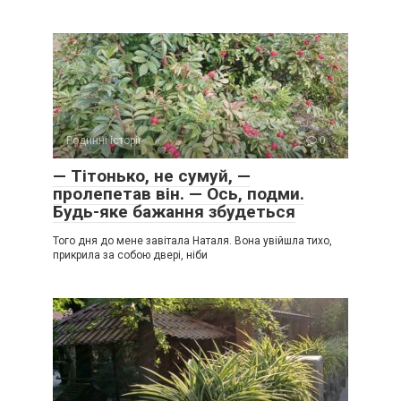
Родинні історії
0
— Тітонько, не сумуй, —
пролепетав він. — Ось, подми.
Будь-яке бажання збудеться
Того дня до мене завітала Наталя. Вона увійшла тихо,
прикрила за собою двері, ніби