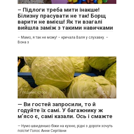
– Підлоги треба мити інакше!
Білизну прасувати не так! Борщ
варити не вмієш! Як ти взагалі
вийшла заміж з такими навичками
– Мамо, я так не можу! – кричала Валя у слухавку. –
Вона з
Родинні історії
0
— Ви гостей запросили, то й
годуйте їх самі. У багажнику ж
м’ясо є, самі казали. Ось і смажте
— Нумо швиденько біжи на кухню, рідні з дороги хочуть
поїсти! Голос Анни Сергіївни