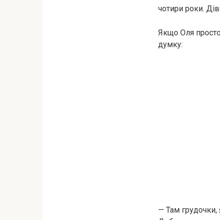
чотири роки. Дів
Якщо Оля просто
думку:
— Там грудочки, я