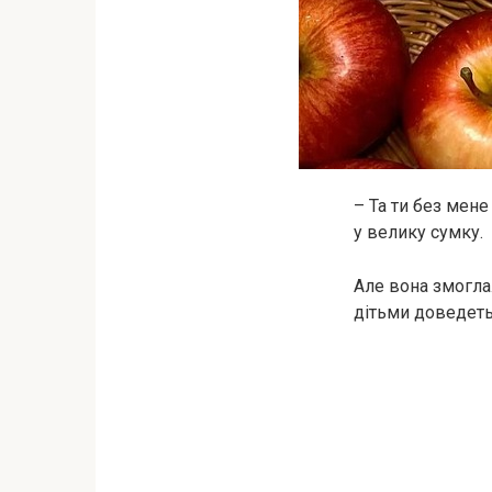
– Та ти без мен
у велику сумку.
Але вона змогла.
дітьми доведетьс