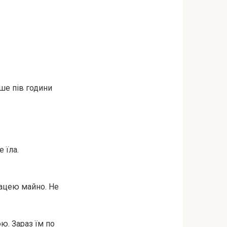
ише пів години
.
 їла.
рацею майно. Не
ою. Зараз їм по