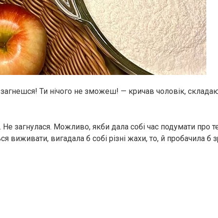
е загнешся! Ти нічого не зможеш! — кричав чоловік, склада
 Не загнулася. Можливо, якби дала собі час подумати про те
я виживати, вигадала б собі різні жахи, то, й пробачила б з