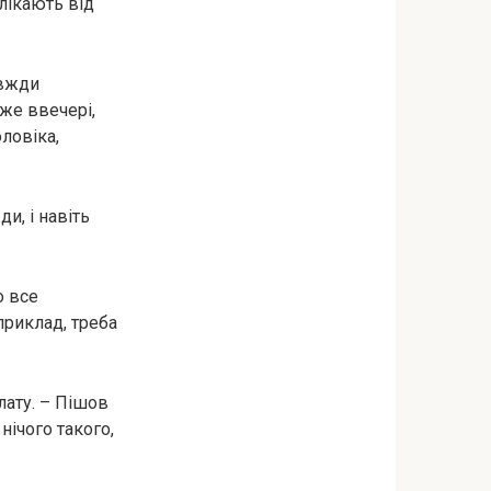
лікають від
авжди
вже ввечері,
ловіка,
и, і навіть
о все
приклад, треба
лату. – Пішов
нічого такого,