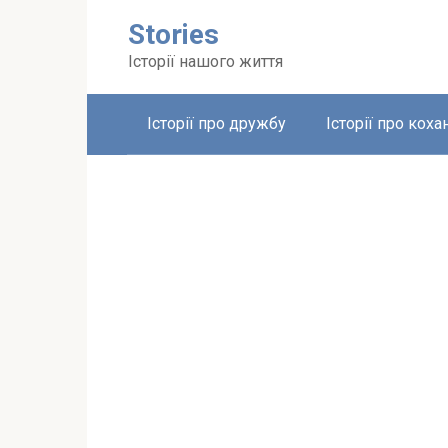
Перейти
Stories
до
вмісту
Історії нашого життя
Історії про дружбу
Історії про коха