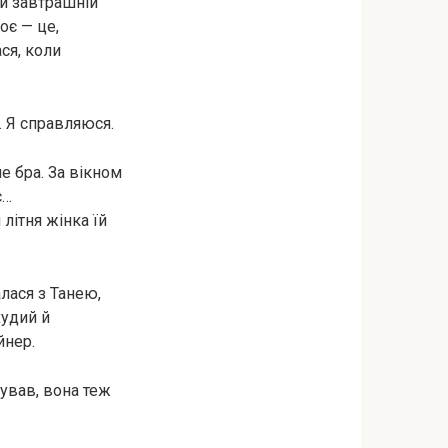
и завтрашній
оє — це,
ся, коли
я. Я справляюся.
е бра. За вікном
є…
 літня жінка їй
лася з Танею,
худий й
йнер.
дував, вона теж