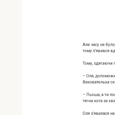
Але часу не було
тому з’явився в
Тому, одягаючи п
– Оля, допоможи 
Вихователька ск
– Льоша, а ти п
тягни кота за хв
Оля з’явилася на