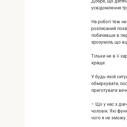
Добре, що дитяч
усвідомлення тр
На роботі теж н
розписаний похви
побачивши в пер
зрозуміла, що ві
Тільки не в її х
краще.
У будь-якій ситу
обміркувати, пос
приготувати веч
– Що у нас з дів
чоловік. Які фун
чого я не зможу.