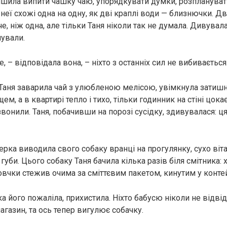
шила випити чашку чаю, упорядкувати думки, розплануват
 неї схожі одна на одну, як дві краплі води — близнючки. Дв
, ніж одна, але тільки Таня ніколи так не думала. Дивувала
чували.
е, – відповідала вона, – ніхто з останніх сил не вибиваєтьс
 Таня заварила чай з улюбленою мелісою, увімкнула затишн
щем, а в квартирі тепло і тихо, тільки годинник на стіні цока
дзвонили. Таня, побачивши на порозі сусідку, здивувалася: ця
рка виводила свого собаку вранці на прогулянку, сухо віта
губи. Цього собаку Таня бачила кілька разів біля смітника: 
мовчки стежив очима за сміттєвим пакетом, кинутим у конте
а його пожаліла, прихистила. Ніхто бабусю ніколи не відві
газин, та ось тепер вигулює собачку.