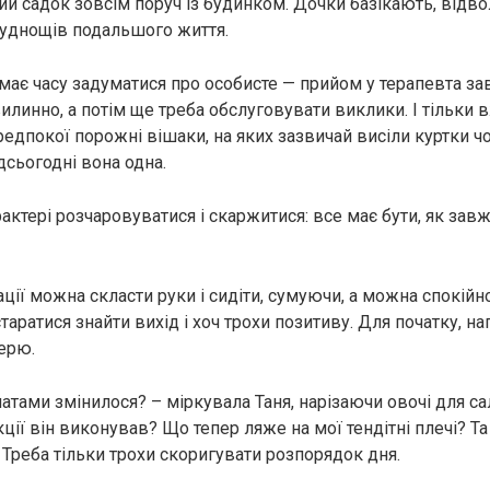
ий садок зовсім поруч із будинком. Дочки базікають, відво
уднощів подальшого життя.
емає часу задуматися про особисте — прийом у терапевта з
линно, а потім ще треба обслуговувати виклики. І тільки 
едпокої порожні вішаки, на яких зазвичай висіли куртки чо
дсьогодні вона одна.
арактері розчаровуватися і скаржитися: все має бути, як завжд
ації можна скласти руки і сидіти, сумуючи, а можна спокійн
таратися знайти вихід і хоч трохи позитиву. Для початку, на
ерю.
чатами змінилося? – міркувала Таня, нарізаючи овочі для са
кції він виконував? Що тепер ляже на мої тендітні плечі? Та 
 Треба тільки трохи скоригувати розпорядок дня.