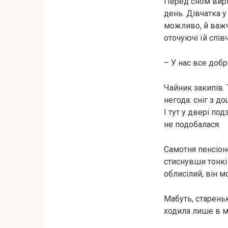
Перед сном вирі
день. Дівчатка у
можливо, й важче
оточуючі їй спів
– У нас все добр
Чайник закипів.
негода: сніг з до
І тут у двері по
не подобалася.
Самотня пенсіоне
стиснувши тонкі 
облисілий, він 
Мабуть, стареньк
ходила лише в ма