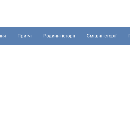
ння
Притчі
Родинні історії
Смішні історії