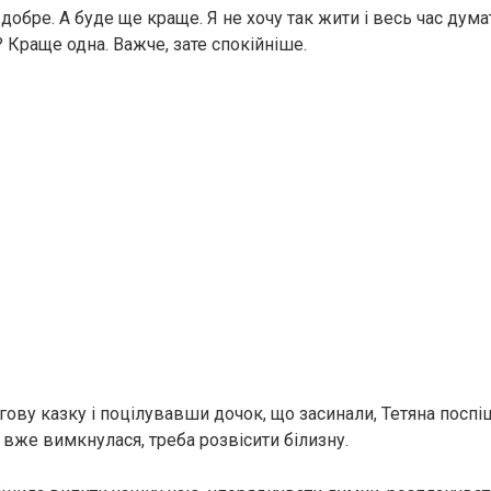
добре. А буде ще краще. Я не хочу так жити і весь час думати
 Краще одна. Важче, зате спокійніше.
ову казку і поцілувавши дочок, що засинали, Тетяна поспіш
вже вимкнулася, треба розвісити білизну.