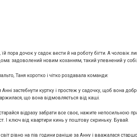
, їй пора дочок у садок вести й на роботу бігти. А чоловік л
дома: задоволений новим коханням, такий упевнений у собі
альто, Таня коротко і чітко роздавала команди:
Анні застебнути куртку і простеж у садочку, щоб вона добре
аржилася, що вона відмовляється від каші.
остарайся відразу забрати все своє, нажите непосильною п
іст. І ключ від квартири кинь у поштову скриньку. Бувай.
 світ рівно на пів години раніше за Анну і вважалася старш