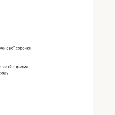
ючи свої сорочки
, як їй з двома
раду.