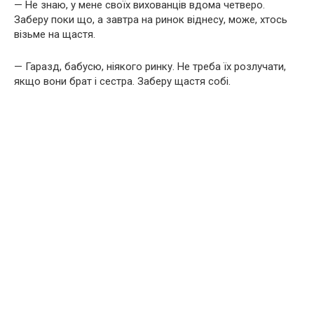
— Не знаю, у мене своїх вихованців вдома четверо.
Заберу поки що, а завтра на ринок віднесу, може, хтось
візьме на щастя.
— Гаразд, бабусю, ніякого ринку. Не треба їх розлучати,
якщо вони брат і сестра. Заберу щастя собі.