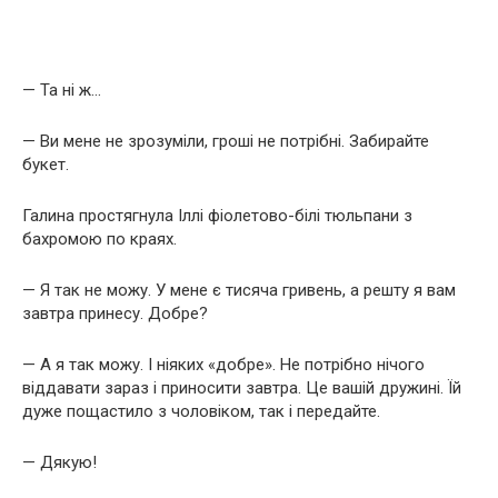
— Та ні ж…
— Ви мене не зрозуміли, гроші не потрібні. Забирайте
букет.
Галина простягнула Іллі фіолетово-білі тюльпани з
бахромою по краях.
— Я так не можу. У мене є тисяча гривень, а решту я вам
завтра принесу. Добре?
— А я так можу. І ніяких «добре». Не потрібно нічого
віддавати зараз і приносити завтра. Це вашій дружині. Їй
дуже пощастило з чоловіком, так і передайте.
— Дякую!