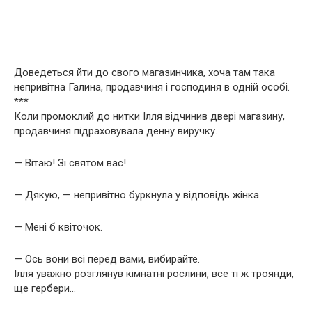
Доведеться йти до свого магазинчика, хоча там така
непривітна Галина, продавчиня і господиня в одній особі.
***
Коли промоклий до нитки Ілля відчинив двері магазину,
продавчиня підраховувала денну виручку.
— Вітаю! Зі святом вас!
— Дякую, — непривітно буркнула у відповідь жінка.
— Мені б квіточок.
— Ось вони всі перед вами, вибирайте.
Ілля уважно розглянув кімнатні рослини, все ті ж троянди,
ще гербери…