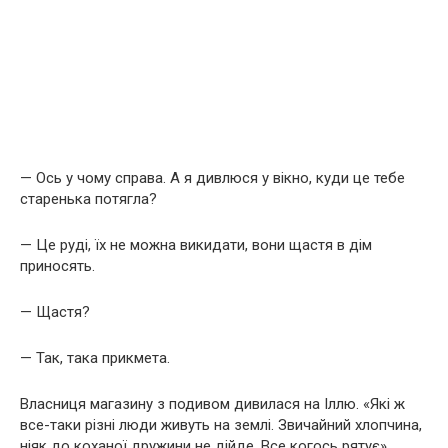
— Ось у чому справа. А я дивлюся у вікно, куди це тебе
старенька потягла?
— Це руді, їх не можна викидати, вони щастя в дім
приносять.
— Щастя?
— Так, така прикмета.
Власниця магазину з подивом дивилася на Іллю. «Які ж
все-таки різні люди живуть на землі. Звичайний хлопчина,
ніяк до коханої дружини не дійде. Все когось рятує».