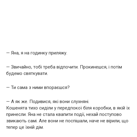
— Яна, я на годинку приляжу.
— Звичайно, тобі треба відпочити. Прокинешся, і потім
будемо святкувати.
— Ти сама з ними впораєшся?
— А як же. Подивися, які вони слухняні.
Кошенята тихо сиділи у передпокої біля коробки, в якій їх
принесли. Яна не стала квапити події, нехай поступово
звикають самі. Але вони не поспішали, наче не вірили, що
тепер це їхній дім.