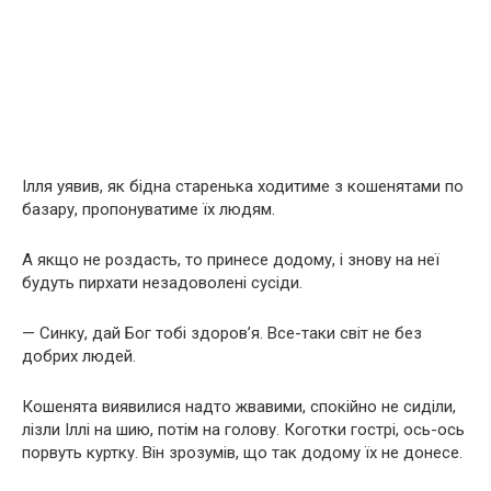
Ілля уявив, як бідна старенька ходитиме з кошенятами по
базару, пропонуватиме їх людям.
А якщо не роздасть, то принесе додому, і знову на неї
будуть пирхати незадоволені сусіди.
— Синку, дай Бог тобі здоров’я. Все-таки світ не без
добрих людей.
Кошенята виявилися надто жвавими, спокійно не сиділи,
лізли Іллі на шию, потім на голову. Коготки гострі, ось-ось
порвуть куртку. Він зрозумів, що так додому їх не донесе.