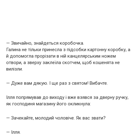
— Звичайно, знайдеться коробочка.
Галина не тільки принесла з підсобки картонну коробку, а
й допомогла прорізати в ній канцелярським ножем
отвори, а зверху заклеїла скотчем, щоб кошенята не
вилізли.
— Дуже вам дякую. І ще раз з святом! Вибачте.
Ілля попрямував до виходу і вже взявся за дверну ручку,
як господиня магазину його окликнула:
— Зачекайте, молодий чоловіче. Як вас звати?
— Ілля.