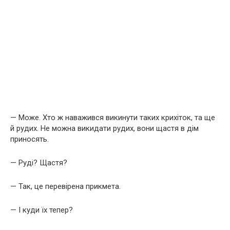
— Може. Хто ж наважився викинути таких крихіток, та ще
й рудих. Не можна викидати рудих, вони щастя в дім
приносять.
— Руді? Щастя?
— Так, це перевірена прикмета.
— І куди їх тепер?