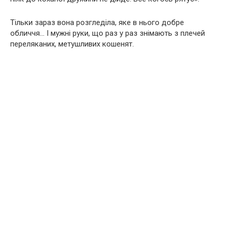
Тільки зараз вона розгледіла, яке в нього добре
обличчя… І мужні руки, що раз у раз знімають з плечей
переляканих, метушливих кошенят.