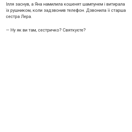
Ілля заснув, а Яна намилила кошенят шампунем і витирала
їх рушником, коли задзвонив телефон. Дзвонила її старша
сестра Лера.
— Ну як ви там, сестричко? Святкуєте?