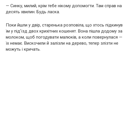
— Синку, милий, крім тебе нікому допомогти. Там справ на
десять хвилин. Будь ласка.
Поки йшли у двір, старенька розповіла, що хтось підкинув
їм у під’їзд двох крихітних кошенят. Вона пішла додому за
молоком, щоб погодувати малюків, а коли повернулася —
їх немає. Вискочили й залізли на дерево, тепер злізти не
можуть і кричать.