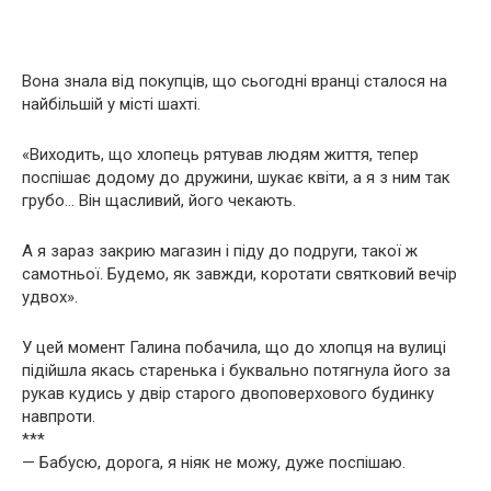
Вона знала від покупців, що сьогодні вранці сталося на
найбільшій у місті шахті.
«Виходить, що хлопець рятував людям життя, тепер
поспішає додому до дружини, шукає квіти, а я з ним так
грубо… Він щасливий, його чекають.
А я зараз закрию магазин і піду до подруги, такої ж
самотньої. Будемо, як завжди, коротати святковий вечір
удвох».
У цей момент Галина побачила, що до хлопця на вулиці
підійшла якась старенька і буквально потягнула його за
рукав кудись у двір старого двоповерхового будинку
навпроти.
***
— Бабусю, дорога, я ніяк не можу, дуже поспішаю.