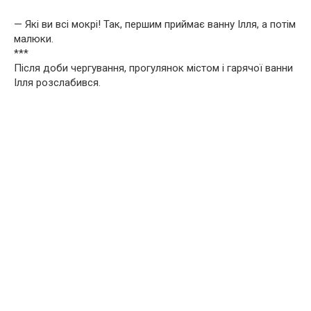
— Які ви всі мокрі! Так, першим приймає ванну Ілля, а потім
малюки.
***
Після доби чергування, прогулянок містом і гарячої ванни
Ілля розслабився.