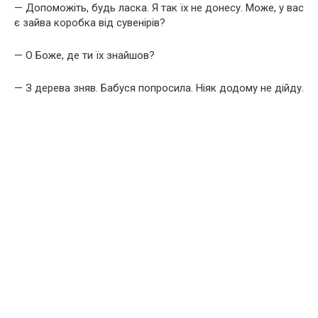
— Допоможіть, будь ласка. Я так їх не донесу. Може, у вас
є зайва коробка від сувенірів?
— О Боже, де ти їх знайшов?
— З дерева зняв. Бабуся попросила. Ніяк додому не дійду.