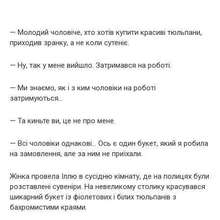
— Молодий чоловіче, хто хотів купити красиві тюльпани,
приходив зранку, а не коли сутеніє.
— Ну, так у мене вийшло. Затримався на роботі.
— Ми знаємо, як і з ким чоловіки на роботі
затримуються…
— Та киньте ви, це не про мене.
— Всі чоловіки однакові… Ось є один букет, який я робила
на замовлення, але за ним не приїхали.
Жінка провела Іллю в сусідню кімнату, де на полицях були
розставлені сувеніри. На невеликому столику красувався
шикарний букет із фіолетових і білих тюльпанів з
бахромистими краями.