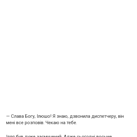
— Слава Богу, Ілюшо! Я знаю, дзвонила диспетчеру, він
мені все розповів. Чекаю на тебе.
Ілля був дуже засмучений. Адже сьогодні восьме