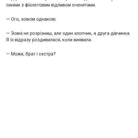
синіми з фіолетовим відливом оченятами.
— Ого, зовсім однакові.
— Зовні не розрізниш, але один хлопчик, а друга дівчинка.
Я їх відразу роздивилася, коли виявила.
— Може, брат і сестра?