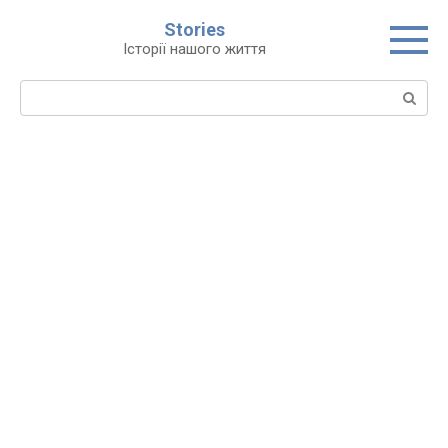
Перейти
Stories
до
Історії нашого життя
вмісту
Пошук: