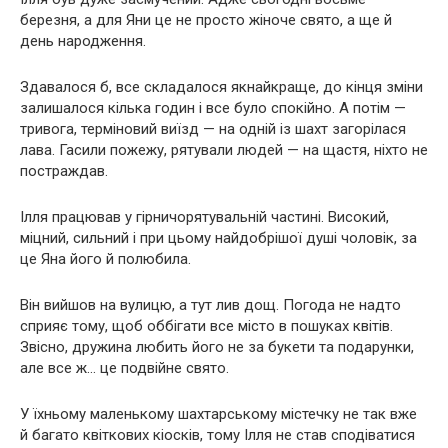
березня, а для Яни це не просто жіноче свято, а ще й
день народження.
Здавалося б, все складалося якнайкраще, до кінця зміни
залишалося кілька годин і все було спокійно. А потім —
тривога, терміновий виїзд — на одній із шахт загорілася
лава. Гасили пожежу, рятували людей — на щастя, ніхто не
постраждав.
Ілля працював у гірничорятувальній частині. Високий,
міцний, сильний і при цьому найдобрішої душі чоловік, за
це Яна його й полюбила.
Він вийшов на вулицю, а тут лив дощ. Погода не надто
сприяє тому, щоб оббігати все місто в пошуках квітів.
Звісно, дружина любить його не за букети та подарунки,
але все ж… це подвійне свято.
У їхньому маленькому шахтарському містечку не так вже
й багато квіткових кіосків, тому Ілля не став сподіватися