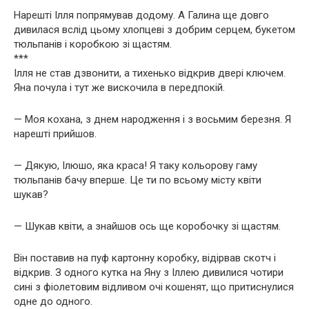
Нарешті Ілля попрямував додому. А Галина ще довго
дивилася вслід цьому хлопцеві з добрим серцем, букетом
тюльпанів і коробкою зі щастям.
***
Ілля не став дзвонити, а тихенько відкрив двері ключем.
Яна почула і тут же вискочила в передпокій.
— Моя кохана, з днем народження і з восьмим березня. Я
нарешті прийшов.
— Дякую, Ілюшо, яка краса! Я таку кольорову гаму
тюльпанів бачу вперше. Це ти по всьому місту квіти
шукав?
— Шукав квіти, а знайшов ось ще коробочку зі щастям.
Він поставив на пуф картонну коробку, відірвав скотч і
відкрив. З одного кутка на Яну з Іллею дивилися чотири
сині з фіолетовим відливом очі кошенят, що притиснулися
одне до одного.