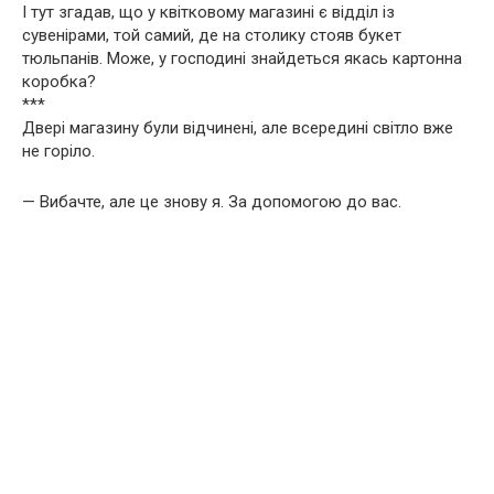
І тут згадав, що у квітковому магазині є відділ із
сувенірами, той самий, де на столику стояв букет
тюльпанів. Може, у господині знайдеться якась картонна
коробка?
***
Двері магазину були відчинені, але всередині світло вже
не горіло.
— Вибачте, але це знову я. За допомогою до вас.