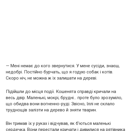
— Мені немає до кого звернутися. У мене сусіди, знаєш,
недобрі. Постійно бурчать, що я годую собак і котів.
Скоро ніч, не можна ж їх залишати на дереві.
Підійшли до місця події. Кошенята справді кричали на
весь двір. Маленькі, мокрі, брудні… проте було зрозуміло,
що обидва вони вогненно-руді. Звісно, Іллі не склало
труднощів залізти на дерево й зняти тварин.
Він тримав їх у руках і відчував, як б’ються маленькі
сердечка. Вони перестали кричати і дивилися на рятівника