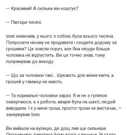
— Красивий! А скільки він коштує?
— Півтори тисячі.
Ілля зніяковів, у нього з собою була всього тисяча.
Попросити нікому не продавати і сходити додому за
грошима? Це зовсім поруч, але Яна нікуди більше
чоловіка не відпустить. Він це точно знав, тому
попрямував до виходу.
— Що за чоловіки такі… Шукають для жінки квіти, а
грошей у гаманці не мають.
— Та нормальні чоловіки зараз. Я ж не з гулянок
повертаюся, а з роботи, аварія була на шахті, людей
виводили. І є у мене гроші, просто трохи не вистачає, —
занервував Ілля.
Він вийшов на вулицю, де дощ лив ще сильніше.
Продавчиня дивилася йому вслід у віконце. Їй стало