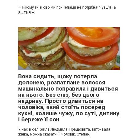
— Нікому ти зі своїми причепами не потрібна! Чуєш?! Та
я… та я ж
Історії про кохання
0
Вона сидить, щоку потерла
долонею, розпатлане волосся
машинально поправила і дивиться
на нього. Без сліз, без цього
надриву. Просто дивиться на
чоловіка, який стоїть посеред
кухні, колише чужу, по суті, дитину
і береже її сон
У нас в селі жила Людмила. Працьовита, витривала
жінка, можна сказати. Її чоловік, Степан,