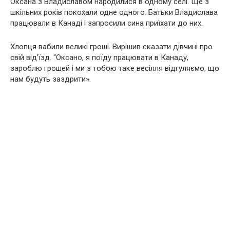
Оксана з Владиславом народилися в одному селі. Ще з
шкільних років покохали одне одного. Батьки Владислава
працювали в Канаді і запросили сина приїхати до них.
Хлопця вабили великі гроші. Вирішив сказати дівчині про
свій від’їзд. “Оксано, я поїду працювати в Канаду,
зароблю грошей і ми з тобою таке весілля відгуляємо, що
нам будуть заздрити».