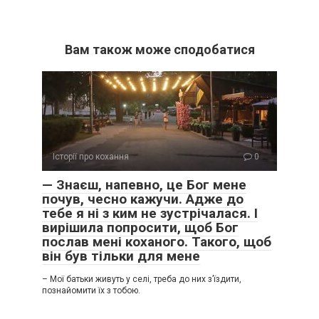
Вам також може сподобатися
Історії про кохання
0
— Знаєш, напевно, це Бог мене
почув, чесно кажучи. Адже до
тебе я ні з ким не зустрічалася. І
вирішила попросити, щоб Бог
послав мені коханого. Такого, щоб
він був тільки для мене
– Мої батьки живуть у селі, треба до них з’їздити,
познайомити їх з тобою.