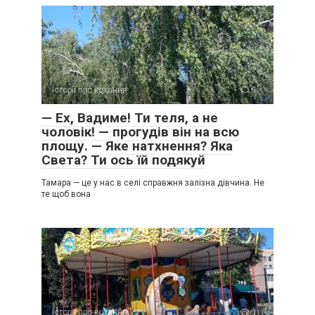
Історії про кохання
0
— Ех, Вадиме! Ти теля, а не
чоловік! — прогудів він на всю
площу. — Яке натхнення? Яка
Света? Ти ось їй подякуй
Тамара — це у нас в селі справжня залізна дівчина. Не
те щоб вона
Історії про кохання
0