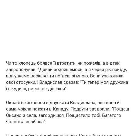
Чи то хлопець боявся її втратити, чи пожалів, а відтак
запропонував: “Давай розпишемось, а я через рік приїду,
відгуляємо весілля і ти поїдеш зі мною. Вони узаконили
свої стосунки, і Владислав сказав: “Ти тепер моя дружина
і нікуди від мене не дінешся”.
Оксані не хотілося відпускати Владислава, але вона й
сама мріяла поїхати в Канаду. Подруги заздрили: “Поїдеш
Оксано з села, загордишся. Пощастило тобі. Багатого
чоловіка знайшла”.
Попереду був довгий рік чекання. Свята без коханого,