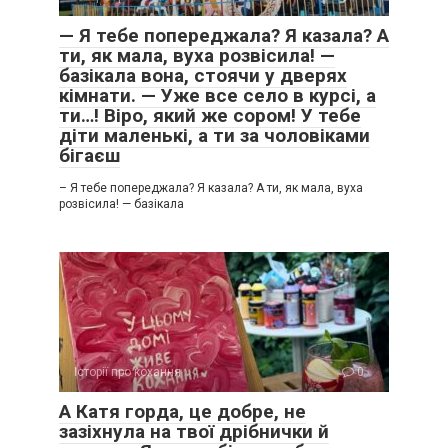
— Я тебе попереджала? Я казала? А
ти, як мала, вуха розвісила! —
базікала вона, стоячи у дверях
кімнати. — Уже все село в курсі, а
ти…! Віро, який же сором! У тебе
діти маленькі, а ти за чоловіками
бігаєш
– Я тебе попереджала? Я казала? А ти, як мала, вуха
розвісила! — базікала
Історії про кохання
0
А Катя горда, це добре, не
зазіхнула на твої дрібнички й