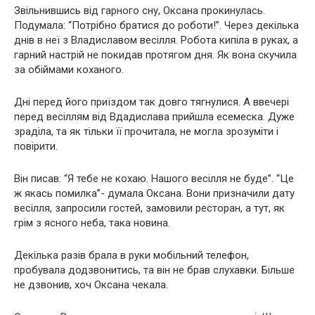
Звільнившись від гарного сну, Оксана прокинулась.
Подумала: “Потрібно братися до роботи!”. Через декілька
днів в неї з Владиславом весілля. Робота кипіла в руках, а
гарний настрій не покидав протягом дня. Як вона скучила
за обіймами коханого.
Дні перед його приїздом так довго тягнулися. А ввечері
перед весіллям від Вдадислава прийшла есемеска. Дуже
зраділа, та як тільки її прочитала, не могла зрозуміти і
повірити.
Він писав: “Я тебе не кохаю. Нашого весілля не буде”. “Це
ж якась помилка”- думала Оксана. Вони призначили дату
весілля, запросили гостей, замовили ресторан, а тут, як
грім з ясного неба, така новина.
Декілька разів брала в руки мобільний телефон,
пробувала додзвонитись, та він не брав слухавки. Більше
не дзвонив, хоч Оксана чекала.