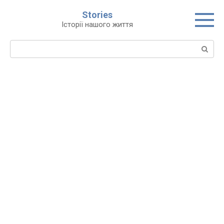
Перейти
Stories
до
Історії нашого життя
вмісту
Пошук: