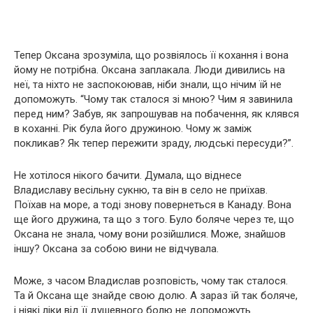
Тепер Оксана зрозуміла, що розвіялось її кохання і вона
йому не потрібна. Оксана заплакала. Люди дивились на
неї, та ніхто не заспокоював, ніби знали, що нічим їй не
допоможуть. “Чому так сталося зі мною? Чим я завинила
перед ним? Забув, як запрошував на побачення, як клявся
в коханні. Рік була його дружиною. Чому ж заміж
покликав? Як тепер пережити зраду, людські пересуди?”.
Не хотілося нікого бачити. Думала, що віднесе
Владиславу весільну сукню, та він в село не приїхав.
Поїхав на море, а тоді знову повернеться в Канаду. Вона
ще його дружина, та що з того. Було боляче через те, що
Оксана не знала, чому вони розійшлися. Може, знайшов
іншу? Оксана за собою вини не відчувала.
Може, з часом Владислав розповість, чому так сталося.
Та й Оксана ще знайде свою долю. А зараз їй так боляче,
і ніякі ліки від її душевного болю не допоможуть.