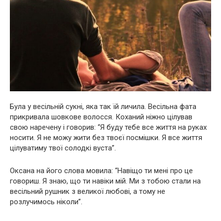
Була у весільній сукні, яка так їй личила. Весільна фата
прикривала шовкове волосся. Коханий ніжно цілував
свою наречену і говорив: “Я буду тебе все життя на руках
носити. Я не можу жити без твоєї посмішки. Я все життя
цілуватиму твої солодкі вуста”.
Оксана на його слова мовила: “Навіщо ти мені про це
говориш. Я знаю, що ти навіки мій. Ми з тобою стали на
весільний рушник з великої любові, а тому не
розлучимось ніколи”.