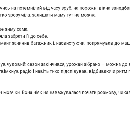
чись на потемнілий від часу зруб, на порожні вікна занедба
ітко зрозуміла: залишати маму тут не можна.
е зиму сама.
яла забрати її до себе.
мент зачинив багажник і, насвистуючи, попрямував до маши
був чудовий: сезон закінчився, урожай зібрано — можна до
увімкнув радіо і навіть тихо підспівував, відбиваючи ритм
уч мовчки. Вона ніяк не наважувалася почати розмову, чека