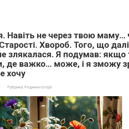
. Навіть не через твою маму… 
Старості. Хвороб. Того, що дал
 не злякалася. Я подумав: якщо
и, де важко… може, і я зможу 
е хочу
Рубрика:
Родинні історії