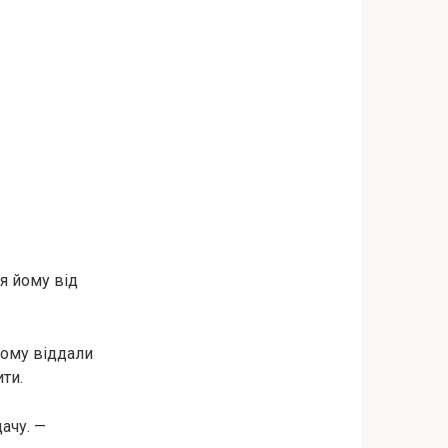
я йому від
тому віддали
ти.
ачу. —