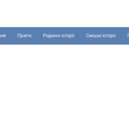
ння
Притчі
Родинні історії
Смішні історії