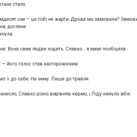
гано стало.
Сімдесят сім — це тобі не жарти. Дрова ми замовили? Замовил
на, догляне.
хнула.
не. Вона сама ледве ходить. Славко… я мамі пообіцяла.
 — його голос став настороженим.
о її до себе. На зиму. Лише до травня.
несло, Славко різко вирівняв кермо, і Ліду кинуло вбік.