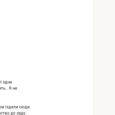
т одна
ить… Я не
ком їздили сюди
ство до ладу.