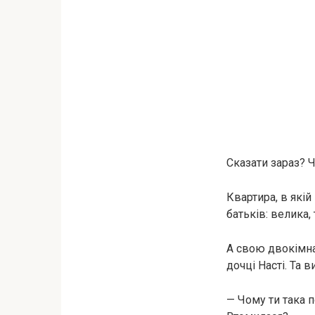
Сказати зараз? Ч
Квартира, в які
батьків: велика,
А свою двокімна
дочці Насті. Та
— Чому ти така 