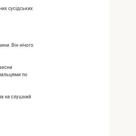
них сусідських
ни. Він нічого
 весни
 пальцями по
ла на слушний