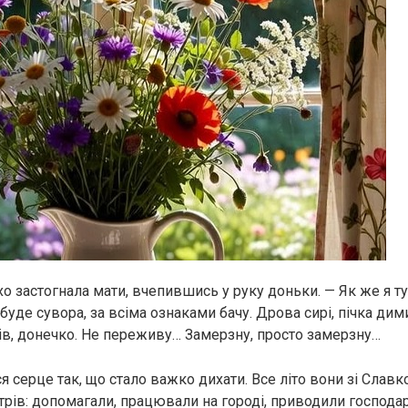
о застогнала мати, вчепившись у руку доньки. — Як же я ту
уде сувора, за всіма ознаками бачу. Дрова сирі, пічка дим
в, донечко. Не переживу… Замерзну, просто замерзну…
я серце так, що стало важко дихати. Все літо вони зі Слав
трів: допомагали, працювали на городі, приводили господар