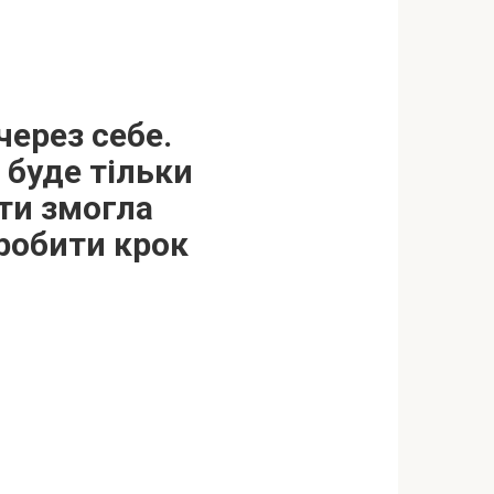
через себе.
і буде тільки
 ти змогла
зробити крок