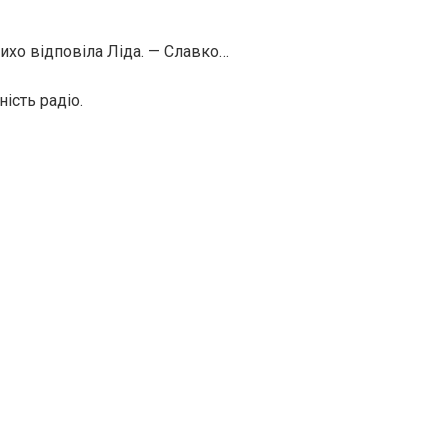
тихо відповіла Ліда. — Славко…
ість радіо.