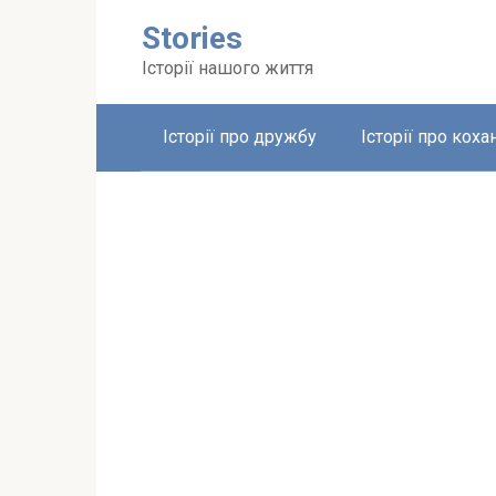
Перейти
Stories
до
вмісту
Історії нашого життя
Історії про дружбу
Історії про коха