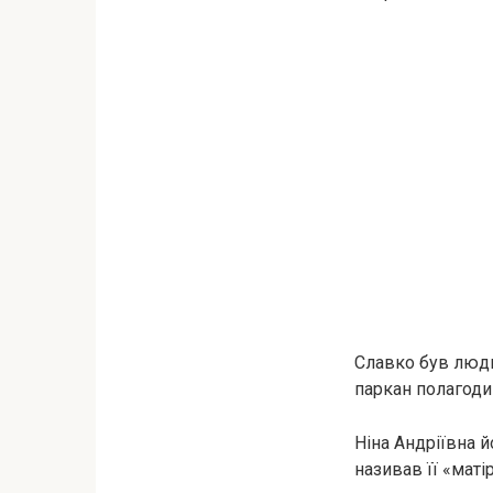
Славко був людин
паркан полагодив
Ніна Андріївна 
називав її «маті