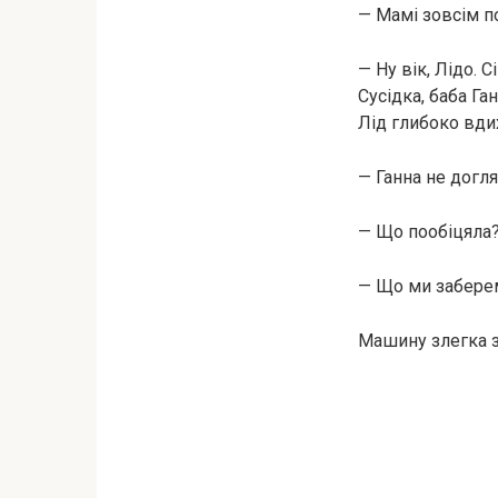
— Мамі зовсім по
— Ну вік, Лідо. 
Сусідка, баба Ган
Лід глибоко вди
— Ганна не догля
— Що пообіцяла?
— Що ми заберем
Машину злегка за