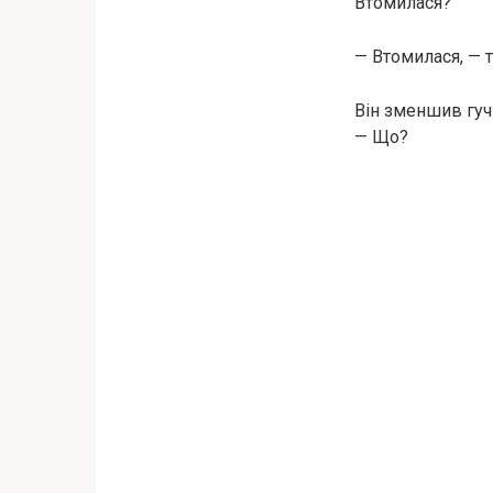
Втомилася?
— Втомилася, — 
Він зменшив гучн
— Що?