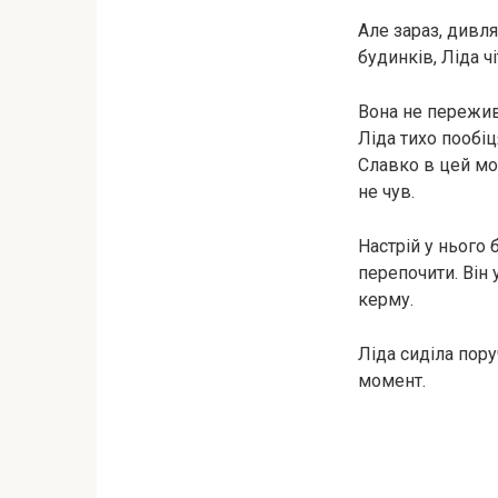
Але зараз, дивля
будинків, Ліда ч
Вона не пережив
Ліда тихо пообіц
Славко в цей мо
не чув.
Настрій у нього 
перепочити. Він 
керму.
Ліда сиділа пор
момент.