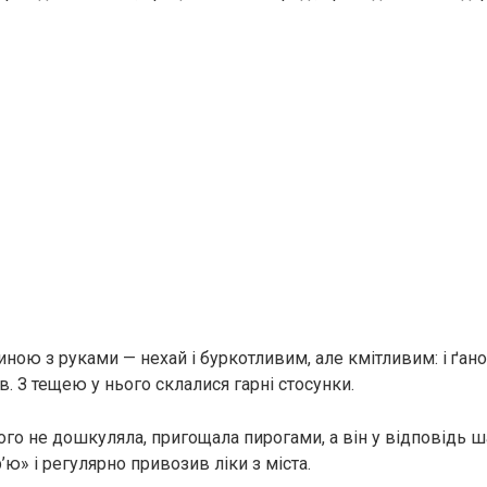
ою з руками — нехай і буркотливим, але кмітливим: і ґанок
. З тещею у нього склалися гарні стосунки.
його не дошкуляла, пригощала пирогами, а він у відповідь 
р’ю» і регулярно привозив ліки з міста.