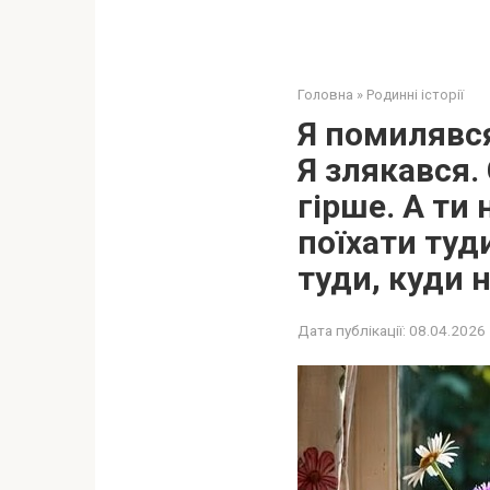
Головна
»
Родинні історії
Я помилявся
Я злякався. 
гірше. А ти
поїхати туд
туди, куди н
Дата публікації:
08.04.2026