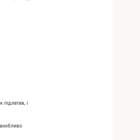
 підлатав, і
шанобливо