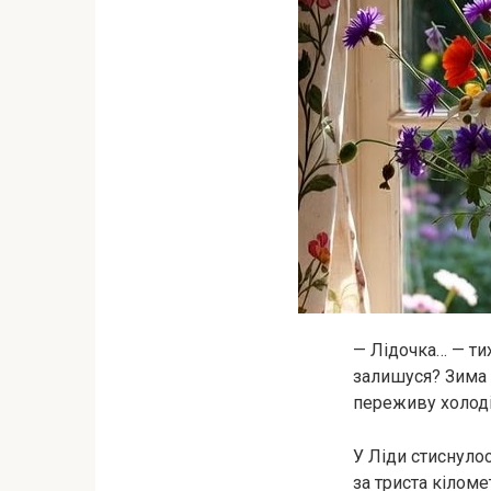
— Лідочка… — тих
залишуся? Зима б
переживу холоді
У Ліди стиснулос
за триста кіломе