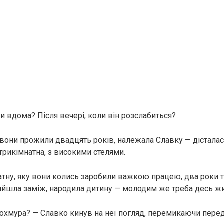
и вдома? Після вечері, коли він розслабиться?
й вони прожили двадцять років, належала Славку — дісталас
 трикімнатна, з високими стелями.
тну, яку вони колись заробили важкою працею, два роки 
 вийшла заміж, народила дитину — молодим же треба десь жи
похмура? — Славко кинув на неї погляд, перемикаючи перед