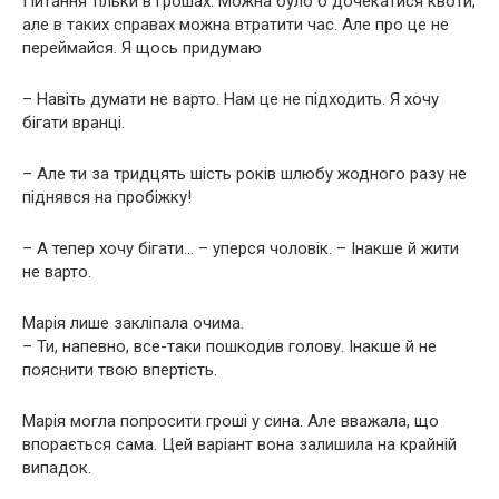
Питання тільки в грошах. Можна було б дочекатися квоти,
але в таких справах можна втратити час. Але про це не
переймайся. Я щось придумаю
– Навіть думати не варто. Нам це не підходить. Я хочу
бігати вранці.
– Але ти за тридцять шість років шлюбу жодного разу не
піднявся на пробіжку!
– А тепер хочу бігати… – уперся чоловік. – Інакше й жити
не варто.
Марія лише закліпала очима.
– Ти, напевно, все-таки пошкодив голову. Інакше й не
пояснити твою впертість.
Марія могла попросити гроші у сина. Але вважала, що
впорається сама. Цей варіант вона залишила на крайній
випадок.