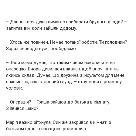
– Давно твоя душа вимагає прибирати брудні під’їзди? –
запитав він, коли зайшли додому.
– Хтось же повинен. Немає поганої роботи. Ти голодний?
Зараз переодягнуся, пообідаємо.
– Твоя мама думає, що таким чином накопичить на
операцію. Вчора дивилася вакансії, щоб вночі піти на
якийсь склад. Думає, що дружина з інсультом для мене
важливіша, ніж здоровий глузд. – втрутився в розмову
чоловік.
– Операція? – Гриша зайшов до батька в кімнату. –
З’явився шанс?..
Марія важко зітхнула. Син же закрився в кімнаті з
батьком і довго про щось розмовляв.