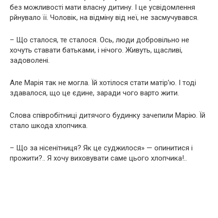
без можливості мати власну дитину. І це усвідомлення
рйнувало її. Чоловік, на відміну від неї, не засмучувався.
– Що сталося, те сталося. Ось, люди добровільно не
хочуть ставати батьками, і нічого. Живуть, щасливі,
задоволені.
Але Марія так не могла. Їй хотілося стати матір’ю. І тоді
здавалося, що це єдине, заради чого варто жити.
Слова співробітниці дитячого будинку зачепили Марію. Їй
стало шкода хлопчика.
– Що за нісенітниця? Як це суджилося» — опинитися і
прожити?.. Я хочу виховувати саме цього хлопчика!..