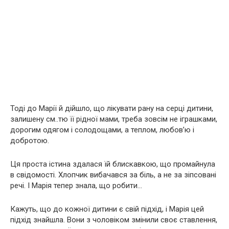
Тоді до Марії й дійшло, що лікувати рану на серці дитини,
залишену см..тю її рідної мами, треба зовсім не іграшками,
дорогим одягом і солодощами, а теплом, любов’ю і
добротою.
Ця проста істина здалася їй блискавкою, що промайнула
в свідомості. Хлопчик вибачався за біль, а не за зіпсовані
речі. І Марія тепер знала, що робити…
Кажуть, що до кожної дитини є свій підхід, і Марія цей
підхід знайшла. Вони з чоловіком змінили своє ставлення,