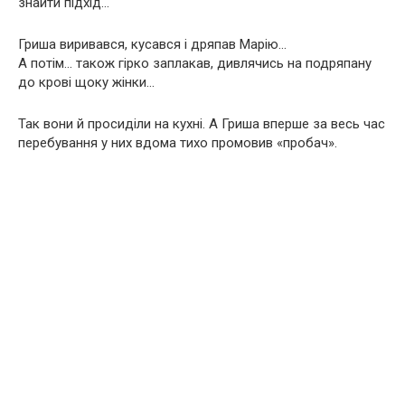
знайти підхід…
Гриша виривався, кусався і дряпав Марію…
А потім… також гірко заплакав, дивлячись на подряпану
до крові щоку жінки…
Так вони й просиділи на кухні. А Гриша вперше за весь час
перебування у них вдома тихо промовив «пробач».