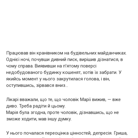
Працював він кранівником на будівельних майданчиках.
Однієї ночі, почувши дивний писк, вирішив дізнатися, в
чому справа. Виявивши на п’ятому поверсі
недобудованого будинку кошенят, хотів їх забрати. У
якийсь момент у нього закрутилася голова, і він,
оступившись, зірвався вниз…
Лікарі вважали, що те, що чоловік Марії вижив, — вже
диво. Треба радіти й цьому.
Марія була згодна, проте чоловік, дізнавшись, що не
зможе ходити, мав іншу думку.
У нього почалася переоцінка цінностей, депресія. Гриша,