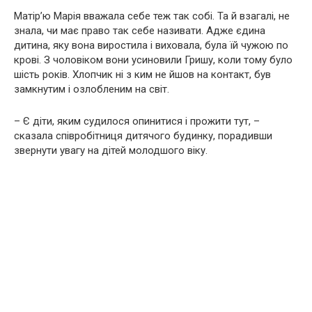
Матір’ю Марія вважала себе теж так собі. Та й взагалі, не
знала, чи має право так себе називати. Адже єдина
дитина, яку вона виростила і виховала, була їй чужою по
крові. З чоловіком вони усиновили Гришу, коли тому було
шість років. Хлопчик ні з ким не йшов на контакт, був
замкнутим і озлобленим на світ.
– Є діти, яким судилося опинитися і прожити тут, –
сказала співробітниця дитячого будинку, порадивши
звернути увагу на дітей молодшого віку.