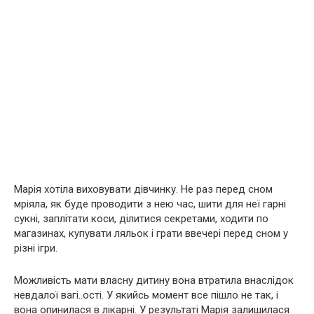
Марія хотіла виховувати дівчинку. Не раз перед сном
мріяла, як буде проводити з нею час, шити для неї гарні
сукні, заплітати коси, ділитися секретами, ходити по
магазинах, купувати ляльок і грати ввечері перед сном у
різні ігри.
Можливість мати власну дитину вона втратила внаслідок
невдалої вагі..ості. У якийсь момент все пішло не так, і
вона опинилася в лікарні. У результаті Марія залишилася