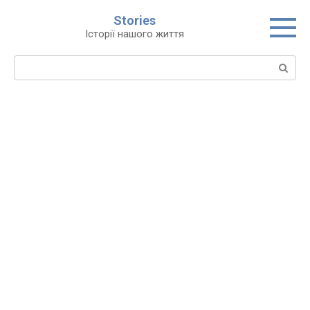
Перейти
Stories
до
Історії нашого життя
вмісту
Пошук: