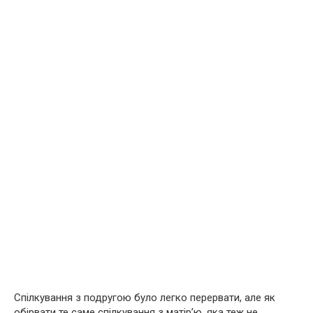
Спілкування з подругою було легко перервати, але як
обірвати те саме спілкування з матір’ю, яка теж не