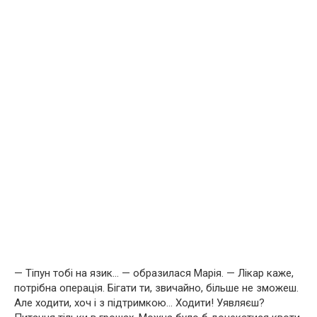
— Тіпун тобі на язик… — образилася Марія. — Лікар каже,
потрібна операція. Бігати ти, звичайно, більше не зможеш.
Але ходити, хоч і з підтримкою… Ходити! Уявляєш?