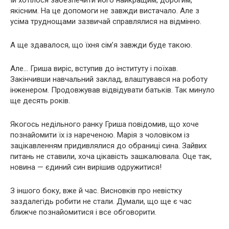
якісним. На це допомоги не завжди вистачало. Але з
усіма труднощами зазвичай справлялися на відмінно.
А ще здавалося, що їхня сім’я завжди буде такою.
Але… Гриша виріс, вступив до інституту і поїхав.
Закінчивши навчальний заклад, влаштувався на роботу
інженером. Продовжував відвідувати батьків. Так минуло
ще десять років.
Якогось недільного ранку Гриша повідомив, що хоче
познайомити їх із нареченою. Марія з чоловіком із
зацікавленням придивлялися до обраниці сина. Зайвих
питань не ставили, хоча цікавість зашкалювала. Оце так,
новина — єдиний син вирішив одружитися!
З іншого боку, вже й час. Висновків про невістку
заздалегідь робити не стали. Думали, що ще є час
ближче познайомитися і все обговорити.