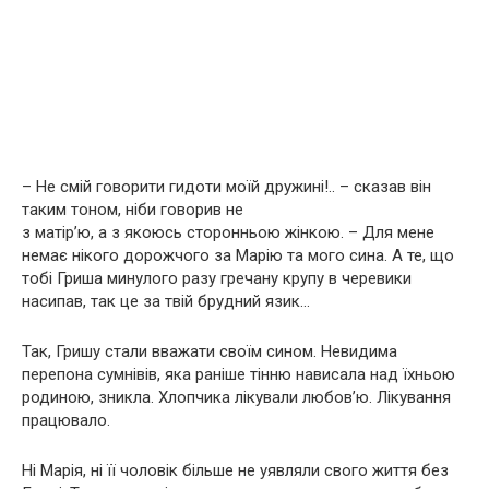
– Не смій говорити гидоти моїй дружині!.. – сказав він
таким тоном, ніби говорив не
з матір’ю, а з якоюсь сторонньою жінкою. – Для мене
немає нікого дорожчого за Марію та мого сина. А те, що
тобі Гриша минулого разу гречану крупу в черевики
насипав, так це за твій брудний язик…
Так, Гришу стали вважати своїм сином. Невидима
перепона сумнівів, яка раніше тінню нависала над їхньою
родиною, зникла. Хлопчика лікували любов’ю. Лікування
працювало.
Ні Марія, ні її чоловік більше не уявляли свого життя без