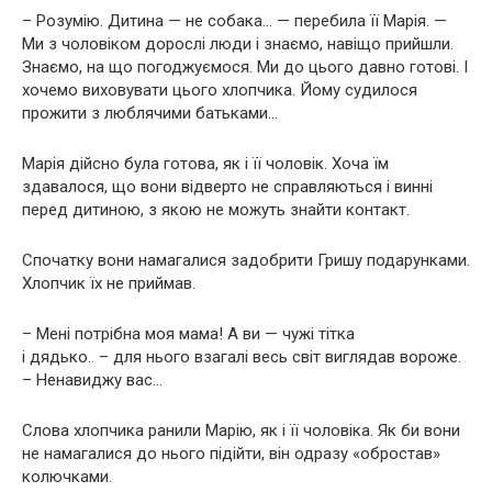
– Розумію. Дитина — не собака… — перебила її Марія. —
Ми з чоловіком дорослі люди і знаємо, навіщо прийшли.
Знаємо, на що погоджуємося. Ми до цього давно готові. І
хочемо виховувати цього хлопчика. Йому судилося
прожити з люблячими батьками…
Марія дійсно була готова, як і її чоловік. Хоча їм
здавалося, що вони відверто не справляються і винні
перед дитиною, з якою не можуть знайти контакт.
Спочатку вони намагалися задобрити Гришу подарунками.
Хлопчик їх не приймав.
– Мені потрібна моя мама! А ви — чужі тітка
і дядько.. – для нього взагалі весь світ виглядав вороже.
– Ненавиджу вас…
Слова хлопчика ранили Марію, як і її чоловіка. Як би вони
не намагалися до нього підійти, він одразу «обростав»
колючками.