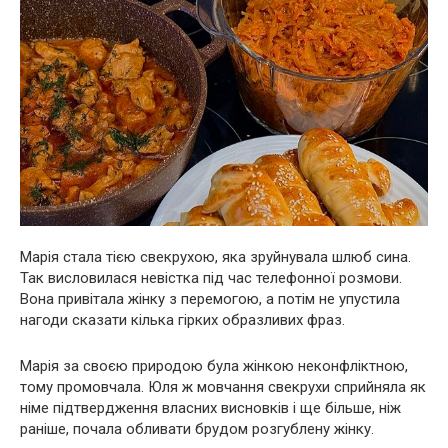
Марія стала тією свекрухою, яка зруйнувала шлюб сина.
Так висловилася невістка під час телефонної розмови.
Вона привітала жінку з перемогою, а потім не упустила
нагоди сказати кілька гірких образливих фраз.
Марія за своєю природою була жінкою неконфліктною,
тому промовчала. Юля ж мовчання свекрухи сприйняла як
німе підтвердження власних висновків і ще більше, ніж
раніше, почала обливати брудом розгублену жінку.