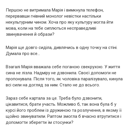
Першою не витримала Марія і вимкнула телефон,
перервавши гнівний монолог невістки настільки
некультурним чином. Хоча про яку культуру могла йти
мова, коли на тебе сиплються несправедливі
звинувачення й образи?
Марія ще довго сиділа, дивлячись в одну точку на стіні.
Думала про все…
Взагалі Марія вважала себе поганою свекрухою. У життя
сина не лізла. Надміру не дзвонила. Своєї допомоги не
пропонувала. Після того, як чоловіка паралізувало, кинула
всі сили на догляд за ним. Стало не до всього.
Зараз себе картала за це. Треба було дзвонити,
цікавитися, брати участь. Можливо б, так вона була б у
курсі його проблем із дружиною та розлучення, в якому її
щойно звинуватили. Раптом змогла б вчасно втрутитися і
допомогти зберегти їм стосунки?