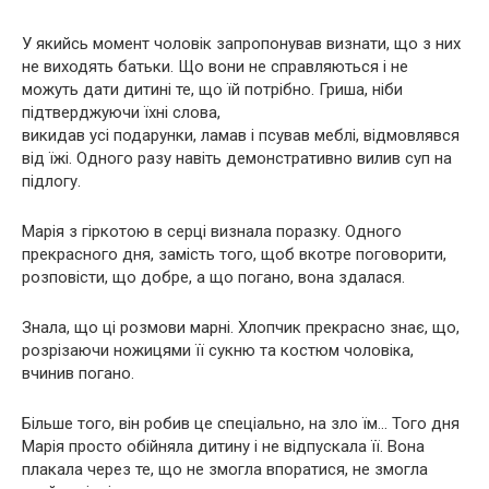
У якийсь момент чоловік запропонував визнати, що з них
не виходять батьки. Що вони не справляються і не
можуть дати дитині те, що їй потрібно. Гриша, ніби
підтверджуючи їхні слова,
викидав усі подарунки, ламав і псував меблі, відмовлявся
від їжі. Одного разу навіть демонстративно вилив суп на
підлогу.
Марія з гіркотою в серці визнала поразку. Одного
прекрасного дня, замість того, щоб вкотре поговорити,
розповісти, що добре, а що погано, вона здалася.
Знала, що ці розмови марні. Хлопчик прекрасно знає, що,
розрізаючи ножицями її сукню та костюм чоловіка,
вчинив погано.
Більше того, він робив це спеціально, на зло їм… Того дня
Марія просто обійняла дитину і не відпускала її. Вона
плакала через те, що не змогла впоратися, не змогла