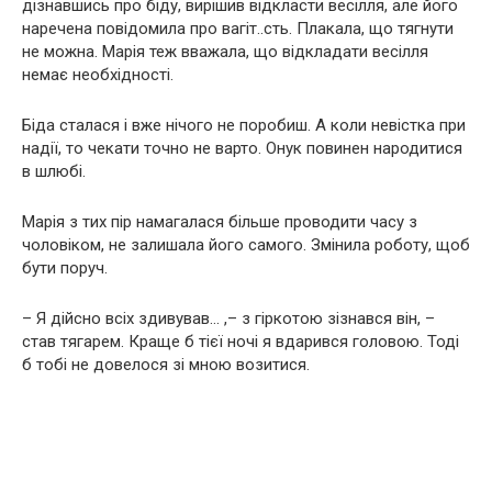
дізнавшись про біду, вирішив відкласти весілля, але його
наречена повідомила про вагіт..сть. Плакала, що тягнути
не можна. Марія теж вважала, що відкладати весілля
немає необхідності.
Біда сталася і вже нічого не поробиш. А коли невістка при
надії, то чекати точно не варто. Онук повинен народитися
в шлюбі.
Марія з тих пір намагалася більше проводити часу з
чоловіком, не залишала його самого. Змінила роботу, щоб
бути поруч.
– Я дійсно всіх здивував… ,– з гіркотою зізнався він, –
став тягарем. Краще б тієї ночі я вдарився головою. Тоді
б тобі не довелося зі мною возитися.