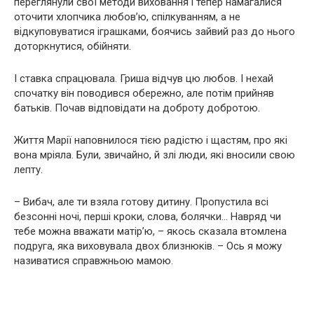
переглянули свої методи виховання і тепер намагалися
оточити хлопчика любов’ю, спілкуванням, а не
відкуповуватися іграшками, боячись зайвий раз до нього
доторкнутися, обійняти.
І ставка спрацювала. Гриша відчув цю любов. І нехай
спочатку він поводився обережно, але потім прийняв
батьків. Почав відповідати на доброту добротою.
Життя Марії наповнилося тією радістю і щастям, про які
вона мріяла. Були, звичайно, й злі люди, які вносили свою
лепту.
– Вибач, але ти взяла готову дитину. Пропустила всі
безсонні ночі, перші кроки, слова, болячки… Навряд чи
тебе можна вважати матір’ю, – якось сказала втомлена
подруга, яка виховувала двох близнюків. – Ось я можу
називатися справжньою мамою.