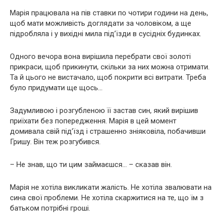
Марія працювала на пів ставки по чотири години на день,
щоб мати можливість доглядати за чоловіком, а ще
підробляла і у вихідні мила під’їзди в сусідніх будинках.
Одного вечора вона вирішила перебрати свої золоті
прикраси, щоб прикинути, скільки за них можна отримати.
Та й цього не вистачало, щоб покрити всі витрати. Треба
було придумати ще щось…
Задумливою і розгубленою її застав син, який вирішив
приїхати без попередження. Марія в цей момент
домивала свій під’їзд і страшенно зніяковіла, побачивши
Гришу. Він теж розгубився.
– Не знав, що ти цим займаєшся… – сказав він.
Марія не хотіла викликати жалість. Не хотіла звалювати на
сина свої проблеми. Не хотіла скаржитися на те, що їм з
батьком потрібні гроші.