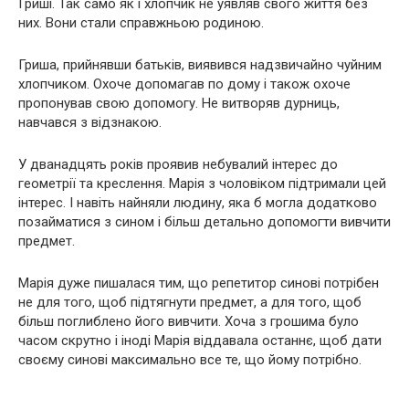
Гриші. Так само як і хлопчик не уявляв свого життя без
них. Вони стали справжньою родиною.
Гриша, прийнявши батьків, виявився надзвичайно чуйним
хлопчиком. Охоче допомагав по дому і також охоче
пропонував свою допомогу. Не витворяв дурниць,
навчався з відзнакою.
У дванадцять років проявив небувалий інтерес до
геометрії та креслення. Марія з чоловіком підтримали цей
інтерес. І навіть найняли людину, яка б могла додатково
позайматися з сином і більш детально допомогти вивчити
предмет.
Марія дуже пишалася тим, що репетитор синові потрібен
не для того, щоб підтягнути предмет, а для того, щоб
більш поглиблено його вивчити. Хоча з грошима було
часом скрутно і іноді Марія віддавала останнє, щоб дати
своєму синові максимально все те, що йому потрібно.