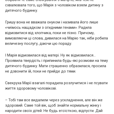
схвалювала того, що Марія з чоловіком взяли дитину з
дитячого будинку.
Гришу вона не вважала онуком і називала його лише
«чиїмось нащадком з огидними генами». Радила
відмовитися від хлопчика, поки не пізно. Причому,
вимовляючи ці слова, дивилася на Марію так, ніби робила
величезну послугу, даючи цю пораду.
І Марія відмовилася від матері. Ну як відмовилася…
Проявила твердість і припинила будь-які розмови на тему
дитячого будинку. Мати страшенно образилася, просила
не дзвонити їй, поки не прийде до тями.
Свекруха Марії взагалі порадила розлучитися і не псувати
життя здоровому чоловікові.
– Тобі там все видалили через ускладнення, але він же
здоровий. Саме той вік, щоб знайти нормальну жінку і
народити своїх дітей. Не будь егоїсткою, відпусти. Дай