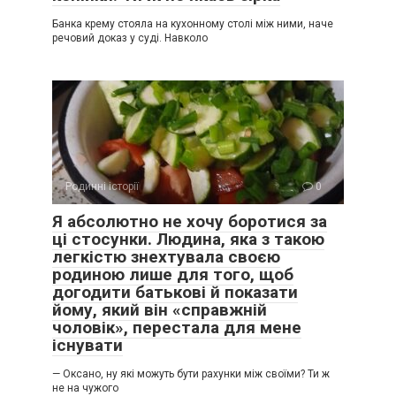
Банка крему стояла на кухонному столі між ними, наче
речовий доказ у суді. Навколо
Родинні історії
0
Я абсолютно не хочу боротися за
ці стосунки. Людина, яка з такою
легкістю знехтувала своєю
родиною лише для того, щоб
догодити батькові й показати
йому, який він «справжній
чоловік», перестала для мене
існувати
— Оксано, ну які можуть бути рахунки між своїми? Ти ж
не на чужого