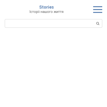
Перейти
Stories
до
Історії нашого життя
вмісту
Пошук: