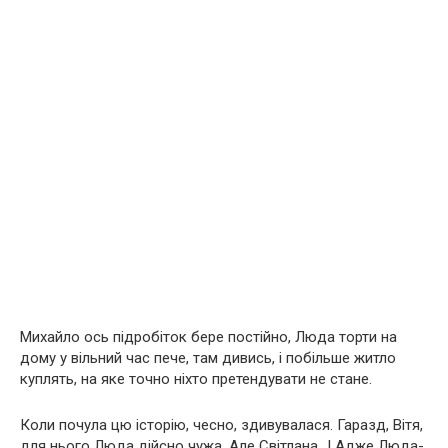
Михайло ось підробіток бере постійно, Люда торти на
дому у вільний час пече, там дивись, і побільше житло
куплять, на яке точно ніхто претендувати не стане.
Коли почула цю історію, чесно, здивувалася. Гаразд, Вітя,
для нього Люда дійсно чужа. Але Світлана…! Адже Люда-