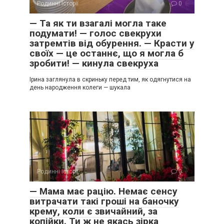
Родинні історії
0
— Та як ти взагалі могла таке
подумати! — голос свекрухи
затремтів від обурення. — Красти у
своїх — це останнє, що я могла б
зробити! — кинула свекруха
Ірина заглянула в скриньку перед тим, як одягнутися на
день народження колеги — шукала
Родинні історії
0
— Мама має рацію. Немає сенсу
витрачати такі гроші на баночку
крему, коли є звичайний, за
копійки. Ти ж не якась зірка