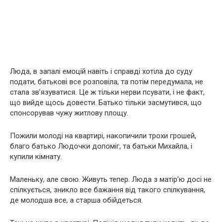
Люда, в запалі емоцій навіть і справді хотіла до суду
подати, батькові все розповіла, та потім передумала, не
стала зв’язуватися. Це ж тільки нерви псувати, і не факт,
що вийде щось довести. Батько тільки засмутився, що
спонсорував чужу житлову площу.
Пожили молоді на квартирі, накопичили трохи грошей,
благо батько Людочки допоміг, та батьки Михайла, і
купили кімнату.
Маленьку, але свою. Живуть тепер. Люда з матір’ю досі не
спілкується, зникло все бажання від такого спілкування,
де молодша все, а старша обійдеться.