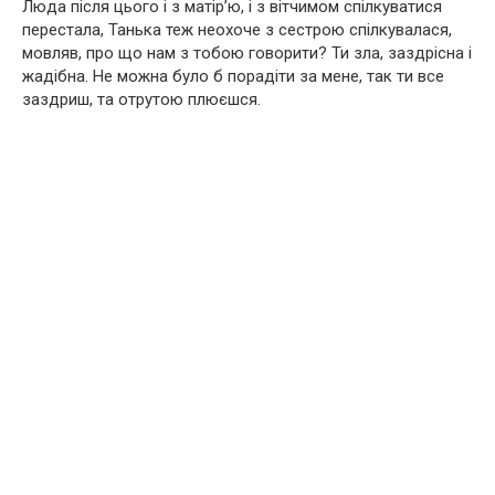
Люда після цього і з матір’ю, і з вітчимом спілкуватися
перестала, Танька теж неохоче з сестрою спілкувалася,
мовляв, про що нам з тобою говорити? Ти зла, заздрісна і
жадібна. Не можна було б порадіти за мене, так ти все
заздриш, та отрутою плюєшся.