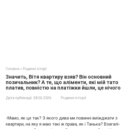
Головна
»
Родинні історії
Значить, Вітя квартиру взяв? Він основний
позичальник? А те, що аліменти, які мій тато
платив, повністю на платіжки йшли, це нічого
Дата публікації:
28.02.2026
Родинні історії
-Мамо, як це так? З якого дива ми повинні виїжджати з
квартири, на яку я маю такі ж права, як і Танька? Взагалі-