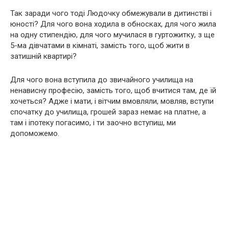
Так заради чого тоді Людочку обмежували в дитинстві і
юності? Для чого вона ходила в обносках, для чого жила
на одну стипендію, для чого мучилася в гуртожитку, з ще
5-ма дівчатами в кімнаті, замість того, щоб жити в
затишній квартирі?
Для чого вона вступила до звичайного училища на
ненависну професію, замість того, щоб вчитися там, де їй
хочеться? Адже і мати, і вітчим вмовляли, мовляв, вступи
спочатку до училища, грошей зараз немає на платне, а
там і іпотеку погасимо, і ти заочно вступиш, ми
допоможемо.