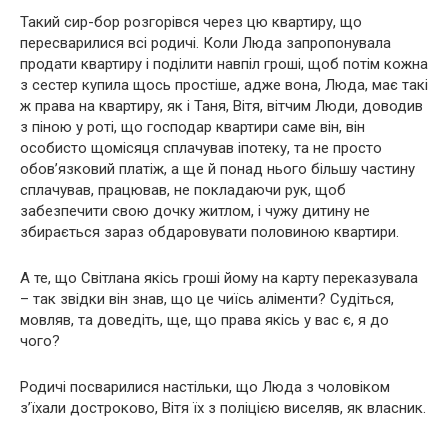
Такий сир-бор розгорівся через цю квартиру, що
пересварилися всі родичі. Коли Люда запропонувала
продати квартиру і поділити навпіл гроші, щоб потім кожна
з сестер купила щось простіше, адже вона, Люда, має такі
ж права на квартиру, як і Таня, Вітя, вітчим Люди, доводив
з піною у роті, що господар квартири саме він, він
особисто щомісяця сплачував іпотеку, та не просто
обов’язковий платіж, а ще й понад нього більшу частину
сплачував, працював, не покладаючи рук, щоб
забезпечити свою дочку житлом, і чужу дитину не
збирається зараз обдаровувати половиною квартири.
А те, що Світлана якісь гроші йому на карту переказувала
– так звідки він знав, що це чиїсь аліменти? Судіться,
мовляв, та доведіть, ще, що права якісь у вас є, я до
чого?
Родичі посварилися настільки, що Люда з чоловіком
з’їхали достроково, Вітя їх з поліцією виселяв, як власник.