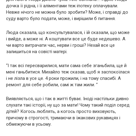
дочка її рідна, і її аліментами теж іпотеку оплачували.
Невже нічого не можна було зробити? Може, і справді до
суду варто було подати, може, і вирішили б питання.
Люда сказала, що консультувалася, і їй сказали, що може
і вийде, а може ні. А коштувати все це буде недешево. А
чи варто витрачати час, нерви і гроші? Нехай все це
залишиться на совісті матері.
“І так всі пересварилися, мати сама себе зганьбила, ще й
мені ганьбитися. Михайло теж сказав, щоб я заспокоїлася
і не лізла в усе це. 4 роки прожили, і на тому спасибі. А
ремонт для себе робили, самі ж там жили. ”
Виявляється, що і так в житті буває. Іноді настільки дивно
слухати такі історії, ну що за мати! Чому такий поділ серед
дітей? Когось люблять, а когось просто виховують,
причому в строгості, тримаючи в їжакових рукавицях і
обмежуючи в усьому.