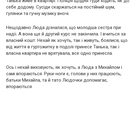
Танька живе в квартирі. Поліція щодня туди ходить, як до
себе додому. Сусіди скаржаться на постійний шум,
гулянки та гучну музику вночі.
Нещодавно Люда дізналася, що молодша сестра при
надії. А вона ще й другий курс не закінчила. І вчиться за
власний кошт. Нехай як хочуть, так і живуть, боялися, що
від життя в гуртожитку в подолі принесе Танька, так і
власна квартира не врятувала, все одно принесла.
Ось і нехай виховують, як хочуть, а Люда з Михайлом і
самі впораються. Руки-ноги є, голови у них працюють,
батьки Михайла, та й тато Людочки допомагає,
впораються.