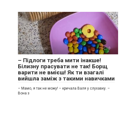
Родинні історії
0
– Підлоги треба мити інакше!
Білизну прасувати не так! Борщ
варити не вмієш! Як ти взагалі
вийшла заміж з такими навичками
– Мамо, я так не можу! – кричала Валя у слухавку. –
Вона з