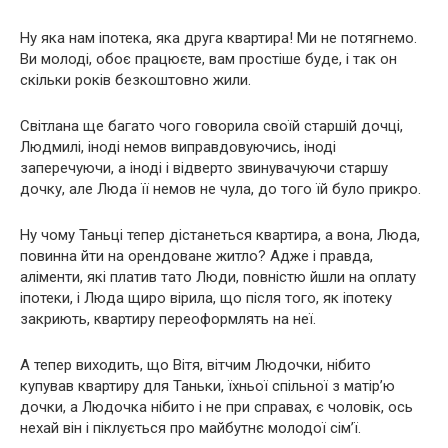
Ну яка нам іпотека, яка друга квартира! Ми не потягнемо.
Ви молоді, обоє працюєте, вам простіше буде, і так он
скільки років безкоштовно жили.
Світлана ще багато чого говорила своїй старшій дочці,
Людмилі, іноді немов виправдовуючись, іноді
заперечуючи, а іноді і відверто звинувачуючи старшу
дочку, але Люда її немов не чула, до того їй було прикро.
Ну чому Таньці тепер дістанеться квартира, а вона, Люда,
повинна йти на орендоване житло? Адже і правда,
аліменти, які платив тато Люди, повністю йшли на оплату
іпотеки, і Люда щиро вірила, що після того, як іпотеку
закриють, квартиру переоформлять на неї.
А тепер виходить, що Вітя, вітчим Людочки, нібито
купував квартиру для Таньки, їхньої спільної з матір’ю
дочки, а Людочка нібито і не при справах, є чоловік, ось
нехай він і піклується про майбутнє молодої сім’ї.