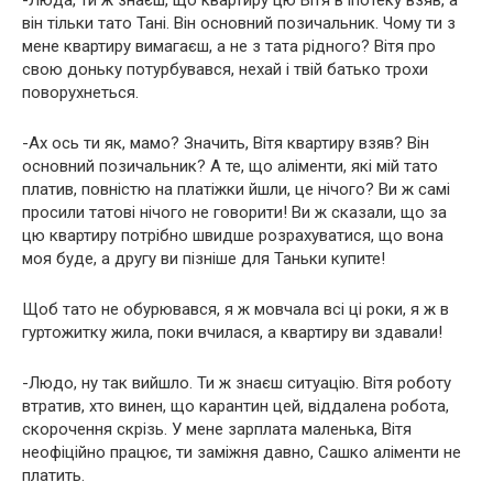
-Люда, ти ж знаєш, що квартиру цю Вітя в іпотеку взяв, а
він тільки тато Тані. Він основний позичальник. Чому ти з
мене квартиру вимагаєш, а не з тата рідного? Вітя про
свою доньку потурбувався, нехай і твій батько трохи
поворухнеться.
-Ах ось ти як, мамо? Значить, Вітя квартиру взяв? Він
основний позичальник? А те, що аліменти, які мій тато
платив, повністю на платіжки йшли, це нічого? Ви ж самі
просили татові нічого не говорити! Ви ж сказали, що за
цю квартиру потрібно швидше розрахуватися, що вона
моя буде, а другу ви пізніше для Таньки купите!
Щоб тато не обурювався, я ж мовчала всі ці роки, я ж в
гуртожитку жила, поки вчилася, а квартиру ви здавали!
-Людо, ну так вийшло. Ти ж знаєш ситуацію. Вітя роботу
втратив, хто винен, що карантин цей, віддалена робота,
скорочення скрізь. У мене зарплата маленька, Вітя
неофіційно працює, ти заміжня давно, Сашко аліменти не
платить.