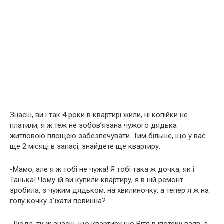
Знаєш, ви і так 4 роки в квартирі жили, ні копійки не
платили, я ж теж не зобов’язана чужого дядька
житловою площею забезпечувати. Тим більше, що у вас
ще 2 місяці в запасі, знайдете ще квартиру.
-Мамо, але я ж тобі не чужа! Я тобі така ж дочка, як і
Танька! Чому їй ви купили квартиру, я в ній ремонт
зробила, з чужим дядьком, на хвилиночку, а тепер я ж на
голу кочку з’їхати повинна?