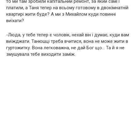
то ми там зробили капітальний ремонт, за який самі і
платили, а Таня тепер на всьому готовому в двокімнатній
квартирі жити буде? А ми з Михайлом куди повинні
виїхати?
-Люда, у тебе тепер є чоловік, нехай він і думає, куди вам
виїжджати. Танюшці треба вчитися, вона не може жити в
гуртожитку. Вона легковажна, не дай Бог що… Та й я не
змушувала тебе виходити заміж.