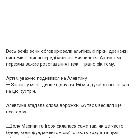
Весь вечір вони обговорювали альпійські гірки, дренажні
системи і… дивні передбачення. Виявилося, Артем теж
пережив важке розставання і теж — рівно рік тому.
Артем уважно подивився на Алевтину:
— Знаєш, у мене дивне відчуття. Ніби я дуже довго чекав
на цю зустріч.
Алевтина згадала слова ворожки: «А твоє весілля ще
нескоро».
…Доля Марини та Ігоря склалася саме так, як це часто
буває, коли фундаментом сім’ї стають зрада та чужі