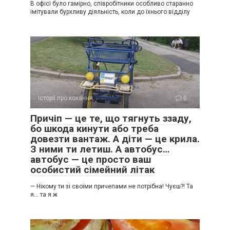
В офісі було гамірно, співробітники особливо старанно
імітували бурхливу діяльність, коли до їхнього відділу
Історії про кохання
0
Причіп — це те, що тягнуть ззаду,
бо шкода кинути або треба
довезти вантаж. А діти — це крила.
З ними ти летиш. А автобус…
автобус — це просто ваш
особистий сімейний літак
— Нікому ти зі своїми причепами не потрібна! Чуєш?! Та
я… та я ж