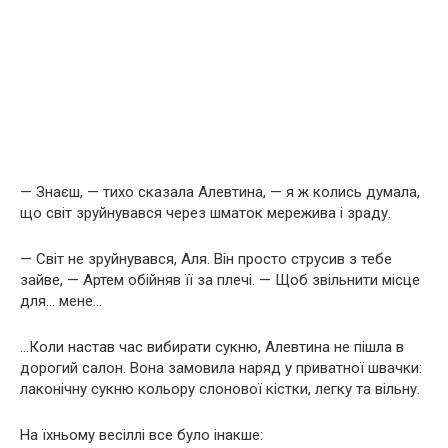
— Знаєш, — тихо сказала Алевтина, — я ж колись думала,
що світ зруйнувався через шматок мережива і зраду.
— Світ не зруйнувався, Аля. Він просто струсив з тебе
зайве, — Артем обійняв її за плечі. — Щоб звільнити місце
для… мене…
…Коли настав час вибирати сукню, Алевтина не пішла в
дорогий салон. Вона замовила наряд у приватної швачки:
лаконічну сукню кольору слонової кістки, легку та вільну.
На їхньому весіллі все було інакше: