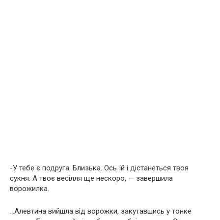
-У тебе є подруга. Близька. Ось їй і дістанеться твоя
сукня. А твоє весілля ще нескоро, — завершила
ворожилка.
…Алевтина вийшла від ворожки, закутавшись у тонке