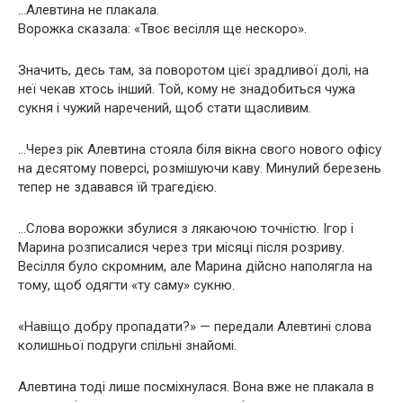
…Алевтина не плакала.
Ворожка сказала: «Твоє весілля ще нескоро».
Значить, десь там, за поворотом цієї зрадливої долі, на
неї чекав хтось інший. Той, кому не знадобиться чужа
сукня і чужий наречений, щоб стати щасливим.
…Через рік Алевтина стояла біля вікна свого нового офісу
на десятому поверсі, розмішуючи каву. Минулий березень
тепер не здавався їй трагедією.
…Слова ворожки збулися з лякаючою точністю. Ігор і
Марина розписалися через три місяці після розриву.
Весілля було скромним, але Марина дійсно наполягла на
тому, щоб одягти «ту саму» сукню.
«Навіщо добру пропадати?» — передали Алевтині слова
колишньої подруги спільні знайомі.
Алевтина тоді лише посміхнулася. Вона вже не плакала в