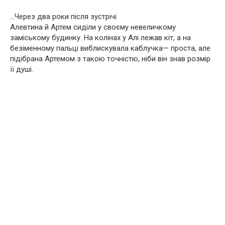
…Через два роки після зустрічі
Алевтина й Артем сиділи у своєму невеличкому
заміському будинку. На колінах у Алі лежав кіт, а на
безіменному пальці виблискувала каблучка— проста, але
підібрана Артемом з такою точністю, ніби він знав розмір
її душі.