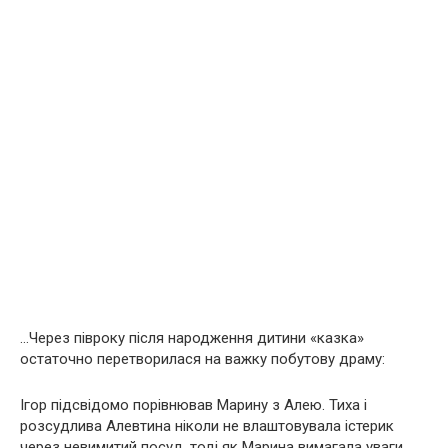
…Через півроку після народження дитини «казка»
остаточно перетворилася на важку побутову драму:
Ігор підсвідомо порівнював Марину з Алею. Тиха і
розсудлива Алевтина ніколи не влаштовувала істерик
через невимитий посуд, тоді як Марина вимагала уваги