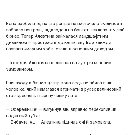
Вона зробила те, на що раніше не вистачало сміливості:
забрала всі гроші, відкладені на банкет, і вклала їх у свій
бізнес. Тепер Алевтина займалася ландшафтним
дизайном — пристрасть до квітів, яку Ігор завжди
називав «марним хобі», стала її основним доходом.
…Того дня Алевтина поспішала на зустріч із новим
замовником.
Біля входу в бізнес-центр вона ледь не збила з ніг
чоловіка, який намагався втримати в руках величезний
стос креслень і гарячу чашку лате.
— Обережніше! — вигукнув він, вправно перехопивши
падаючий тубус.
— Вибачте, я… — Алевтина підняла очі й замовкла.