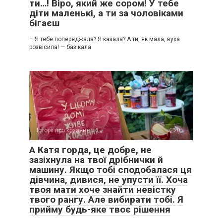
ти…! Віро, який же сором! У тебе
діти маленькі, а ти за чоловіками
бігаєш
– Я тебе попереджала? Я казала? А ти, як мала, вуха
розвісила! — базікала
Історії про кохання
0
А Катя горда, це добре, не
зазіхнула на твої дрібнички й
машину. Якщо тобі сподобалася ця
дівчина, дивися, не упусти її. Хоча
твоя мати хоче знайти невістку
твого рангу. Але вибирати тобі. Я
прийму будь-яке твоє рішення