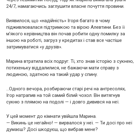
24/7, намагаючись заглушити власне почуття провини.
Виявилося, що «надійність» Ігоря багато в чому
підживлювалася підтримкою та вірою Алевтини. Без її
м’якого керівництва він почав робити одну помилку за
іншою на роботі, загруз у кредитах і став все частіше
затримуватися «у друзів».
Марина втратила всіх подруг. Ті, хто знав історію з сукнею,
потихеньку віддалилися, не бажаючи мати справу з
людиною, здатною на такий удар у спину.
…Одного вечора, розбираючи старі речі на антресолях,
Ігор натрапив на той самий білий чохол. Він витягнув
сукню з плямою на подолі — і довго дивився на неї.
У цей момент до кімнати увійшла Марина.
— Викинь це негайно! — вирвалося у неї. — Ти досі про неї
думаєш? Досі шкодуєш, що вибрав мене?