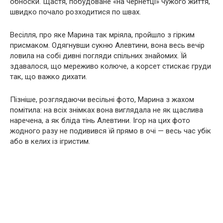
обноски. Щастя, побудоване «на чернетці» чужого життя,
швидко почало розходитися по швах.
Весілля, про яке Марина так мріяла, пройшло з гірким
присмаком. Одягнувши сукню Алевтини, вона весь вечір
ловила на собі дивні погляди спільних знайомих. Їй
здавалося, що мереживо колюче, а корсет стискає груди
так, що важко дихати.
Пізніше, розглядаючи весільні фото, Марина з жахом
помітила: на всіх знімках вона виглядала не як щаслива
наречена, а як бліда тінь Алевтини. Ігор на цих фото
жодного разу не подивився їй прямо в очі — весь час убік
або в келих із ігристим.