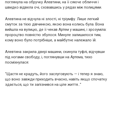
поглянула на обручку Алевтини, на її сяюче обличчя і
швидко відвела очі, сховавшись у рядах між полицями.
Алевтина не відчула ні злості, ні тріумфу. Лише легкий
смуток за тією дівчинкою, якою вона колись була. Вона
вийшла на вулицю, де її чекав Артем у машині, і зрозуміла:
пророцтво повністю збулося. Минуле залишилося тим,
кому воно було потрібніше, а майбутнє належало їй.
Алевтина закрила двері машини, скинула туфлі, відчувши
під ногами свободу, і, поглянувши на Артема, тихо
посміхнулася:
“Щастя не крадуть, його заслуговують — і тепер я знаю,
що воно завжди приходить вчасно, навіть якщо спочатку
здається, що ти запізнився на ціле життя…”