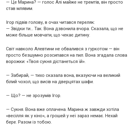
— Це Марина? — голос Алі майже не тремтів, він просто
став млявим.
Ігор підвів голову, в очах читався переляк:
— Звідки ти… Так. Вона дзвонила вчора. Сказала, що не
може більше мовчати, що чекає дитину.
Світ навколо Алевтини не обвалився з гуркотом — він
просто безшумно розсипався на пил. Вона згадала слова
ворожки: «Твоя сукня дістанеться їй».
— Забирай, — тихо сказала вона, вказуючи на великий
білий чохол, що висів на дверцятах шафи.
— Що? — не зрозумів Ігор.
— Сукня. Вона вже оплачена. Марина ж завжди хотіла
«весілля як у кіно», а грошей у неї зараз немає. Нехай
бере. Разом із тобою.