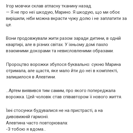
Ігор мовчки склав атласну тканину назад.
— Я не про неї шкодую, Марино. Я шкодую, що ми обоє
вирішили, ніби можна вкрасти чужу долю і не заплатити за
це.
Вони продовжували жити разом заради дитини, в одній
квартирі, але в різних світах. У їхньому домі пахло
взаємними докорами та невисловленими образами.
Пророцтво ворожки збулося буквально: сукню Марина
отримала, але щастя, яке мало йти до неї в комплекті,
залишилося в Алевтини.
…Артем виявився тим самим, про якого попереджала
ворожка. Цей чоловік став співавтором її нового життя.
Їхні стосунки будувалися не на пристрасті, а на
дивовижній гармонії.
Алевтина часто повторювала:
-З тобою я вдома…