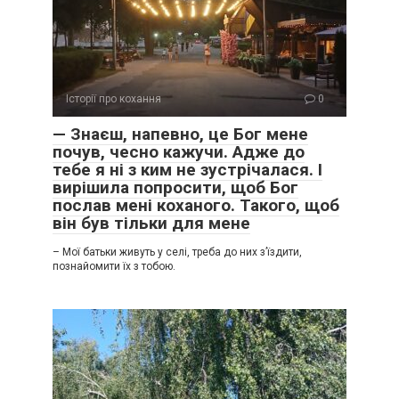
Історії про кохання
0
— Знаєш, напевно, це Бог мене
почув, чесно кажучи. Адже до
тебе я ні з ким не зустрічалася. І
вирішила попросити, щоб Бог
послав мені коханого. Такого, щоб
він був тільки для мене
– Мої батьки живуть у селі, треба до них з’їздити,
познайомити їх з тобою.