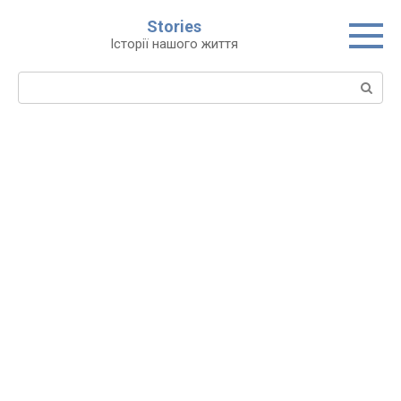
Перейти
Stories
до
Історії нашого життя
вмісту
Пошук: