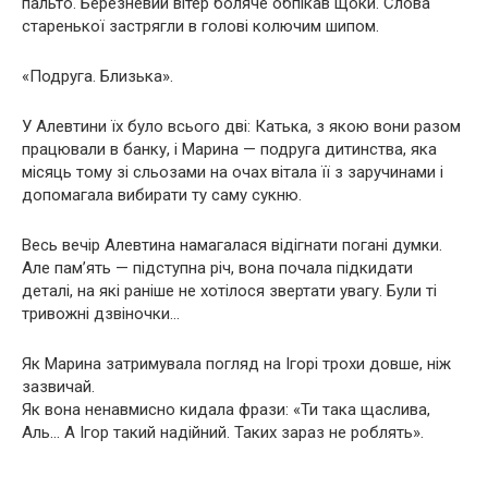
пальто. Березневий вітер боляче обпікав щоки. Слова
старенької застрягли в голові колючим шипом.
«Подруга. Близька».
У Алевтини їх було всього дві: Катька, з якою вони разом
працювали в банку, і Марина — подруга дитинства, яка
місяць тому зі сльозами на очах вітала її з заручинами і
допомагала вибирати ту саму сукню.
Весь вечір Алевтина намагалася відігнати погані думки.
Але пам’ять — підступна річ, вона почала підкидати
деталі, на які раніше не хотілося звертати увагу. Були ті
тривожні дзвіночки…
Як Марина затримувала погляд на Ігорі трохи довше, ніж
зазвичай.
Як вона ненавмисно кидала фрази: «Ти така щаслива,
Аль… А Ігор такий надійний. Таких зараз не роблять».