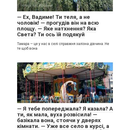
Історії про кохання
0
— Ех, Вадиме! Ти теля, а не
чоловік! — прогудів він на всю
площу. — Яке натхнення? Яка
Света? Ти ось їй подякуй
Тамара — це у нас в селі справжня залізна дівчина. Не
те щоб вона
Історії про кохання
0
— Я тебе попереджала? Я казала? А
ти, як мала, вуха розвісила! —
базікала вона, стоячи у дверях
кімнати. — Уже все село в курсі, а