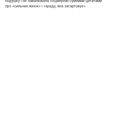
подушку і не завалювала соцмережі сумними цитатами
про «сильних жінок» і «зраду, яка загартовує».