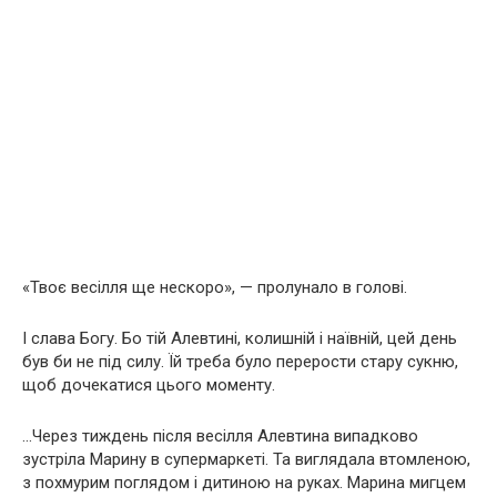
«Твоє весілля ще нескоро», — пролунало в голові.
І слава Богу. Бо тій Алевтині, колишній і наївній, цей день
був би не під силу. Їй треба було перерости стару сукню,
щоб дочекатися цього моменту.
…Через тиждень після весілля Алевтина випадково
зустріла Марину в супермаркеті. Та виглядала втомленою,
з похмурим поглядом і дитиною на руках. Марина мигцем