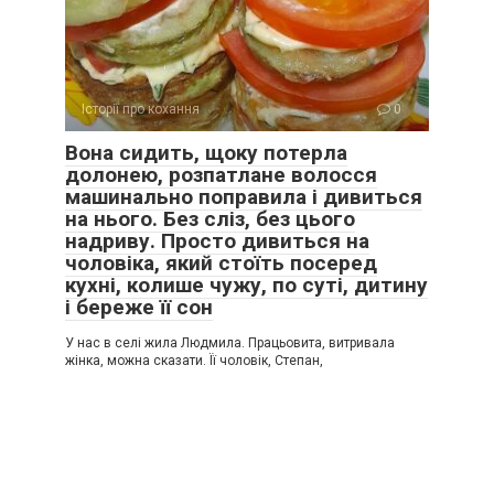
Історії про кохання
0
Вона сидить, щоку потерла
долонею, розпатлане волосся
машинально поправила і дивиться
на нього. Без сліз, без цього
надриву. Просто дивиться на
чоловіка, який стоїть посеред
кухні, колише чужу, по суті, дитину
і береже її сон
У нас в селі жила Людмила. Працьовита, витривала
жінка, можна сказати. Її чоловік, Степан,