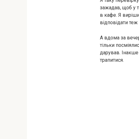
Я таку перевірку
зажадав, щоб у т
в кафе. Я виріши
відповідати теж 
А вдома за вече
тільки посміялис
дарував. Інакше 
трапитися.