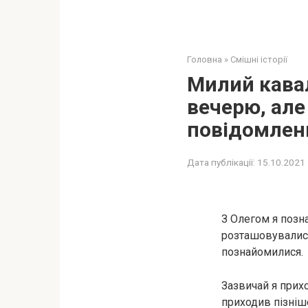
Головна
»
Смішні історії
Милий кавал
вечерю, але
повідомленн
Дата публікації:
15.10.2021
З Олегом я позн
розташовувалися 
познайомилися.
Зазвичай я прихо
приходив пізніше