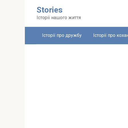
Перейти
Stories
до
вмісту
Історії нашого життя
Історії про дружбу
Історії про коха