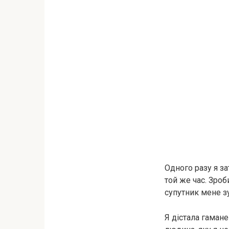
Одного разу я за
той же час. Зроб
супутник мене зу
Я дістала гамане