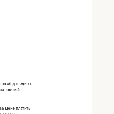
на обід в один і
я, але мій
 за мене платить