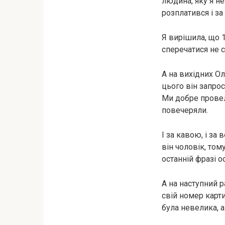
людина, яку я н
розплатився і за 
Я вирішила, що 
сперечатися не с
А на вихідних О
цього він запрос
Ми добре провели
повечеряли.
І за кавою, і за
він чоловік, том
останній фразі о
А на наступний 
свій номер карти
була невелика, а