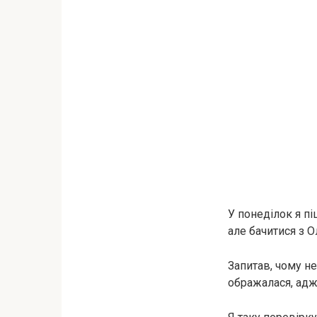
У понеділок я пі
але бачитися з О
Запитав, чому не
ображалася, адж