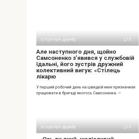
Історії про дружбу
0
Але наступного дня, щойно
Самсоненко з’явився у службовій
їдальні, його зустрів дружний
колективний вигук: «Стілець
лікарю
У перший робочий день на швидкій мені призначили
працювати в бригаді якогось Самсоненка. —
Історії про дружбу
0