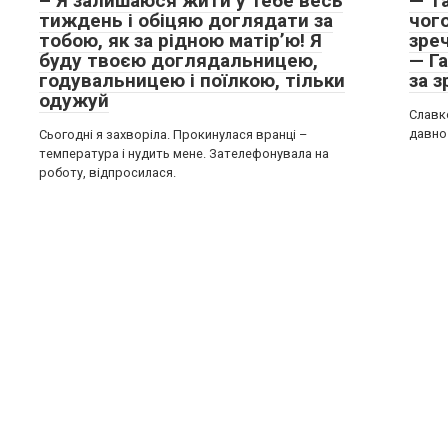
– Я залишаюся жити у тебе весь
— Т
тиждень і обіцяю доглядати за
чог
тобою, як за рідною матір’ю! Я
зре
буду твоєю доглядальницею,
— Г
годувальницею і поїлкою, тільки
за 
одужуй
Славк
давно 
Сьогодні я захворіла. Прокинулася вранці –
температура і нудить мене. Зателефонувала на
роботу, відпросилася.