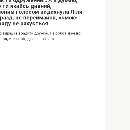
ак ти одружений… А я думаю,
о ти якийсь дивний, —
ченим голосом видихнула Ліля.
аразд, не переймайся, «чмок»
зраду не рахується
о вирішив зрадити дружині. На роботі вже всі
зрадили своїх, деякі навіть по