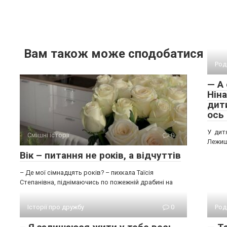
Вам також може сподобатися
Роди
— А 
Ніна
дити
ось 
У дит
Смішні історії
0
Лежиш,
Вік – питання не років, а відчуттів
– Де мої сімнадцять років? – пихкала Таїсія
Степанівна, піднімаючись по пожежній драбині на
Історії про дружбу
0
Роди