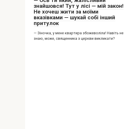
— Ось ти який, жалісливий
знайшовся! Тут у лісі — мій закон!
Не хочеш жити за моїми
вказівками — шукай собі інший
притулок
— Зіночка, у мене квартира збожеволіла! Навіть не
знаю, може, священника з церкви викликати?