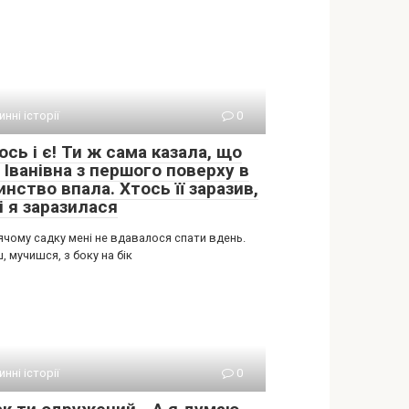
нні історії
0
ось і є! Ти ж сама казала, що
 Іванівна з першого поверху в
нство впала. Хтось її заразив,
і я заразилася
ячому садку мені не вдавалося спати вдень.
 мучишся, з боку на бік
нні історії
0