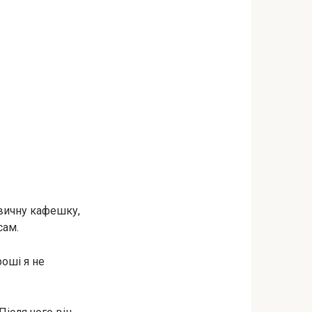
звичну кафешку,
сам.
роші я не