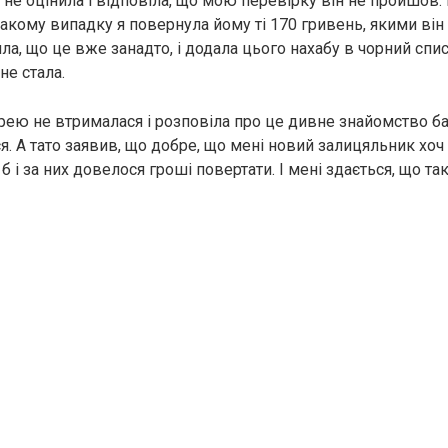
 не оцінила і відповіла, що мою перевірку він не пройшов. 
акому випадку я повернула йому ті 170 гривень, якими він
ла, що це вже занадто, і додала цього нахабу в чорний спис
не стала.
рею не втрималася і розповіла про це дивне знайомство б
я. А тато заявив, що добре, що мені новий залицяльник хоч 
б і за них довелося гроші повертати. І мені здається, що т