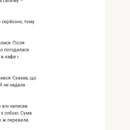
а своєму –
 серйозно, тому
лися. Після
ко погодилася.
 в кафе і
дився. Сказав, що
 Я не надала
 він написав
в з собою. Сума
е ж перевела.