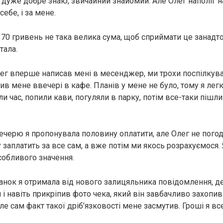
е дуже добре знаю, звичайний знайомий. Але Олег наполіг н
себе, і за мене.
170 гривень не така велика сума, щоб сприймати це занадто
тала.
лег вперше написав мені в месенджер, ми трохи поспілкува
ив мене ввечері в кафе. Планів у мене не було, тому я лег
 час, попили кави, погуляли в парку, потім все-таки пішли
 вечерю я пропонувала половину оплатити, але Олег не пого
у заплатить за все сам, а вже потім ми якось розрахуємося.
собливого значення.
ранок я отримала від нового залицяльника повідомлення, де
 і навіть прикріпив фото чека, який він завбачливо захопи
ле сам факт такої дріб’язковості мене засмутив. Гроші я вс