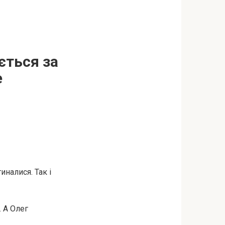
ється за
е
иналися. Так і
. А Олег