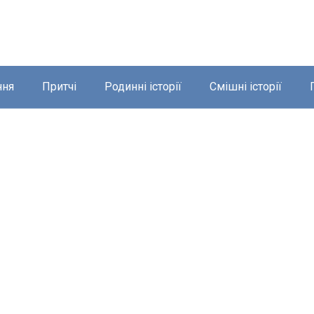
ння
Притчі
Родинні історії
Смішні історії