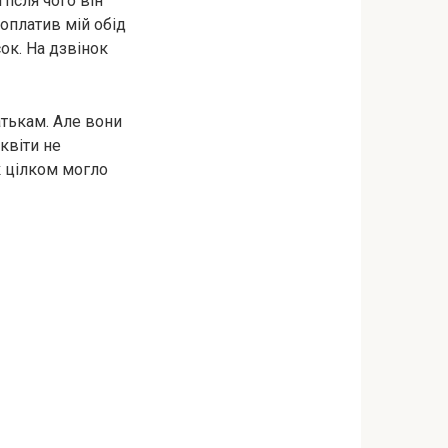
Після чого він
 оплатив мій обід
ок. На дзвінок
атькам. Але вони
квіти не
ак цілком могло