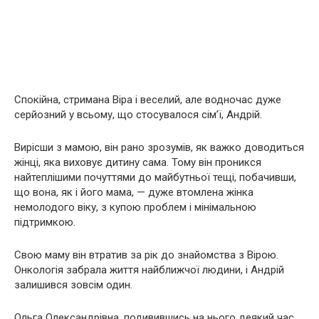
Спокійна, стримана Віра і веселий, але водночас дуже
серйозний у всьому, що стосувалося сім’ї, Андрій.
Вирісши з мамою, він рано зрозумів, як важко доводиться
жінці, яка виховує дитину сама. Тому він проникся
найтеплішими почуттями до майбутньої тещі, побачивши,
що вона, як і його мама, — дуже втомлена жінка
немолодого віку, з купою проблем і мінімальною
підтримкою.
Свою маму він втратив за рік до знайомства з Вірою.
Онкологія забрала життя найближчої людини, і Андрій
залишився зовсім один.
Ольга Олександрівна, подивившись на нього деякий час,