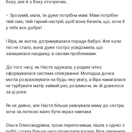
боку, але й з боку оточуючих.
– Зрозумій, мала, ти дуже потрібна мамі. Мамі потрібен
твій сміх, твій гарний настрій, щоб вона бачила, що, хоча б
у тебе все добре!
І Віра, як могла, дотримувалася поради бабусі. Але коли
тієї не стало, вона дуже гостро усвідомила, що
залишилася наодинці зі своїми проблемами.
До того часу, як Настя одужала, у родині чітко
сформувалася система спілкування. Молодша дочка
могла розраховувати на будь-яку увагу, а Віра намагалася
не турбувати матір зайвий раз, розуміючи, як їй довелося
за ці роки.
Як не дивно, але Настя більше ревнувала маму до сестри,
хоча за логікою мало бути якраз навпаки.
Ольга Олександрівна, трохи перепочивши, пішла з однієї з
робіт і стала більше часу проводити вдома. Віра закінчила