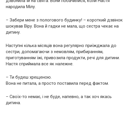
дзвонила їй на свята. Вони побачилися, коли Настя
народила Мілу.
– Забери мене з пологового будинку! – короткий дзвінок
шокував Віру. Вона й гадки не мала, що сестра чекає на
дитину.
Наступні кілька місяців вона регулярно приїжджала до
сестри, допомагаючи з немовлям, прибиранням,
приготуванням їжі, привозила продукти, речі для дитини.
Настя сприймала все як належне.
– Ти будеш хрещеною.
Вона не питала, а просто поставила перед фактом.
– Своїх-то немає, і не буде, напевно, а так хоч якась
дитина.