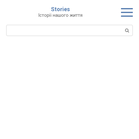
Перейти
Stories
до
Історії нашого життя
вмісту
Пошук: