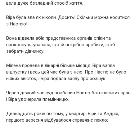
вела дуже безладний спосіб життя.
Віра була зла як ніколи. Досить! Скільки можна носитися
з Настею!
Вона відвела вбік представника органів опіки та
проконсультувалася, що їй потрібно зробити, щоб
забрати дівчинку.
Мілена провела в лікарні більше місяця. Віра взяла
відпустку і весь цей час була з нею. Про Настю не було
ніяких звісток, і Віра подала заяву про розшук.
Через деякий час суд позбавив Настю батьківських прав,
і Віра удочерила племінницю.
Дванадцять років по тому, у квартирі Віри та Андрія,
першого вересня відбувалося справжнє пекло: