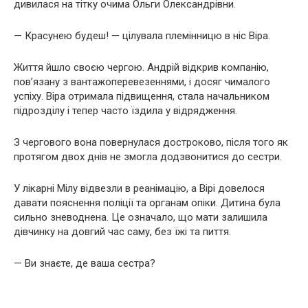
дивилася на тітку очима Ольги Олександрівни.
— Красунею будеш! — цілувала племінницю в ніс Віра.
Життя йшло своєю чергою. Андрій відкрив компанію,
пов’язану з вантажоперевезеннями, і досяг чималого
успіху. Віра отримала підвищення, стала начальником
підрозділу і тепер часто їздила у відрядження.
З чергового вона повернулася достроково, після того як
протягом двох днів не змогла додзвонитися до сестри.
У лікарні Мілу відвезли в реанімацію, а Вірі довелося
давати пояснення поліції та органам опіки. Дитина була
сильно зневоднена. Це означало, що мати залишила
дівчинку на довгий час саму, без їжі та пиття.
— Ви знаєте, де ваша сестра?