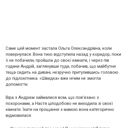
Саме цей момент застала Ольга Олександрівна, коли
повернулася. Вона тихо відступила назад у коридор, поки
її не побачили, пройшла до своєї кімнати, і через пів
години Андрій, заглянувши туди, побачив, що майбутня
теща сидить на дивані, незручно притулившись головою
до підлокітника. «Швидка» вже нічим не змогла
допомогти.
Віра з Андрієм займалися всім, що пов’язано з
похоронами, а Настя цілодобово не виходила зі своєї
кімнати. Їхати на прощання з мамою вона категорично
відмовилася: