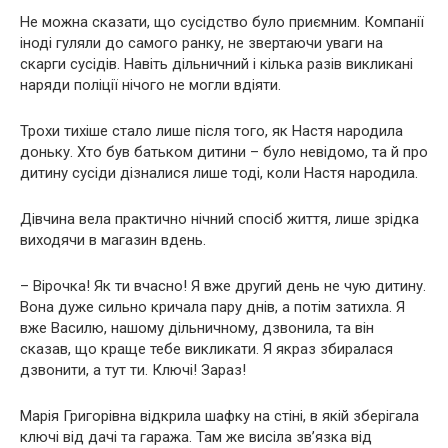
Не можна сказати, що сусідство було приємним. Компанії
іноді гуляли до самого ранку, не звертаючи уваги на
скарги сусідів. Навіть дільничний і кілька разів викликані
наряди поліції нічого не могли вдіяти.
Трохи тихіше стало лише після того, як Настя народила
доньку. Хто був батьком дитини – було невідомо, та й про
дитину сусіди дізналися лише тоді, коли Настя народила.
Дівчина вела практично нічний спосіб життя, лише зрідка
виходячи в магазин вдень.
– Вірочка! Як ти вчасно! Я вже другий день не чую дитину.
Вона дуже сильно кричала пару днів, а потім затихла. Я
вже Василю, нашому дільничному, дзвонила, та він
сказав, що краще тебе викликати. Я якраз збиралася
дзвонити, а тут ти. Ключі! Зараз!
Марія Григорівна відкрила шафку на стіні, в якій зберігала
ключі від дачі та гаража. Там же висіла зв’язка від