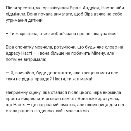
Після хрестин, які організували Віра з Андрієм, Настю ніби
підмінили. Вона почала вимагати, щоб Віра взяла на себе
утримання дитини:
– Ти ж хрещена, отже зобов’язана про неї піклуватися!
Віра спочатку мовчала, розуміючи, що будь-яке слово на
адресу Насті — і вона більше не побачить Мілену, але
потім не витримала:
— Я, звичайно, буду допомагати, але хрещена мати все-
таки не рідна, правда? Настя, ти ж її мама!
Неприємну сцену, яка сталася після цього, Віра вирішила
просто викреслити зі своєї пам’яті. Вона вже зрозуміла,
що Настя — це відірваний шматок, але племінниця для неї
стала рідною людиною, хай і маленькою.