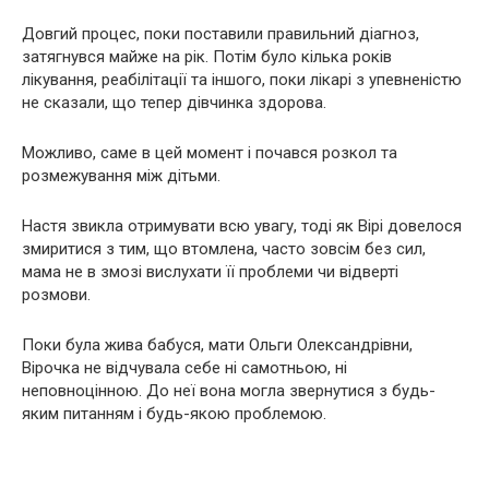
Довгий процес, поки поставили правильний діагноз,
затягнувся майже на рік. Потім було кілька років
лікування, реабілітації та іншого, поки лікарі з упевненістю
не сказали, що тепер дівчинка здорова.
Можливо, саме в цей момент і почався розкол та
розмежування між дітьми.
Настя звикла отримувати всю увагу, тоді як Вірі довелося
змиритися з тим, що втомлена, часто зовсім без сил,
мама не в змозі вислухати її проблеми чи відверті
розмови.
Поки була жива бабуся, мати Ольги Олександрівни,
Вірочка не відчувала себе ні самотньою, ні
неповноцінною. До неї вона могла звернутися з будь-
яким питанням і будь-якою проблемою.