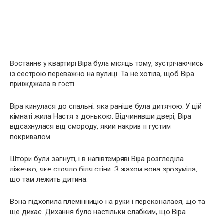
Востаннє у квартирі Віра була місяць тому, зустрічаючись
із сестрою переважно на вулиці. Та не хотіла, щоб Віра
приїжджала в гості.
Віра кинулася до спальні, яка раніше була дитячою. У цій
кімнаті жила Настя з донькою. Відчинивши двері, Віра
відсахнулася від смороду, який накрив її густим
покривалом.
Штори були запнуті, і в напівтемряві Віра розгледіла
ліжечко, яке стояло біля стіни. З жахом вона зрозуміла,
що там лежить дитина.
Вона підхопила племінницю на руки і переконалася, що та
ще дихає. Дихання було настільки слабким, що Віра