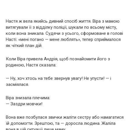
Настя ж вела якийсь дивний спосіб життя. Віра з мамою
витягували її з відділку поліції, шукали по всьому місту,
коли вона зникала. Судячи з усього, сформоване в голові
Насті: «мені погано — мене люблять», тепер сприймалося
як чіткий план дій.
Коли Віра привела Андрія, щоб познайомити його з
родиною, Настя сказала:
— Ну, хоч хтось на тебе звернув увагу! Не упусти! — і
засміялася.
Віра знизала плечима:
— Заздри мовчки!
Вона вже позбулася звички жаліти сестру або намагатися
їй допомогти. Зрештою, та — доросла людина. Жаліла
вона в цій ситуації лише маму.