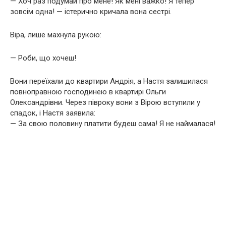
— Хоч раз подумай про мене! Як мені важко! Я тепер
зовсім одна! — істерично кричала вона сестрі.
Віра, лише махнула рукою:
— Роби, що хочеш!
Вони переїхали до квартири Андрія, а Настя залишилася
повноправною господинею в квартирі Ольги
Олександрівни. Через півроку вони з Вірою вступили у
спадок, і Настя заявила:
— За свою половину платити будеш сама! Я не наймалася!