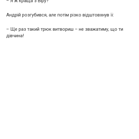
– Я ж краща з Віру?
Андрій розгубився, але потім різко відштовхнув її:
– Ще раз такий трюк витвориш – не зважатиму, що ти
дівчина!