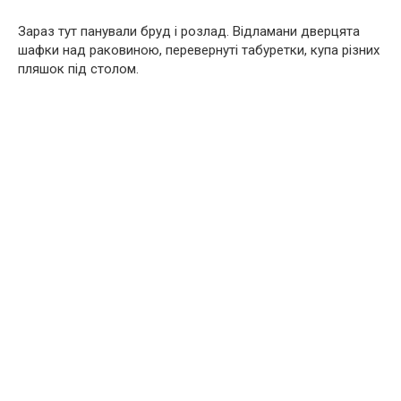
Зараз тут панували бруд і розлад. Відламани дверцята
шафки над раковиною, перевернуті табуретки, купа різних
пляшок під столом.