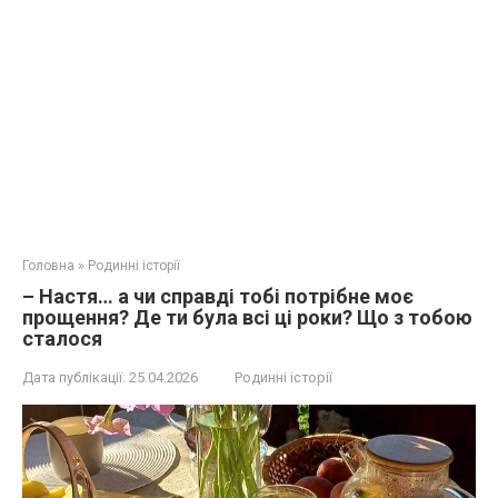
Головна
»
Родинні історії
– Настя… а чи справді тобі потрібне моє
прощення? Де ти була всі ці роки? Що з тобою
сталося
Дата публікації:
25.04.2026
Родинні історії