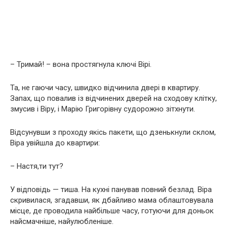
– Тримай! – вона простягнула ключі Вірі.
Та, не гаючи часу, швидко відчинила двері в квартиру.
Запах, що повалив із відчинених дверей на сходову клітку,
змусив і Віру, і Марію Григорівну судорожно зітхнути.
Відсунувши з проходу якісь пакети, що дзенькнули склом,
Віра увійшла до квартири:
– Настя,ти тут?
У відповідь — тиша. На кухні панував повний безлад. Віра
скривилася, згадавши, як дбайливо мама облаштовувала
місце, де проводила найбільше часу, готуючи для доньок
найсмачніше, найулюбленіше.