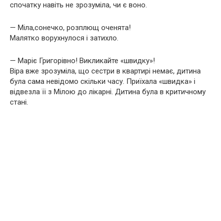
спочатку навіть не зрозуміла, чи є воно.
— Міла,сонечко, розплющ оченята!
Малятко ворухнулося і затихло.
— Маріє Григорівно! Викликайте «швидку»!
Віра вже зрозуміла, що сестри в квартирі немає, дитина
була сама невідомо скільки часу. Приїхала «швидка» і
відвезла її з Мілою до лікарні. Дитина була в критичному
стані.