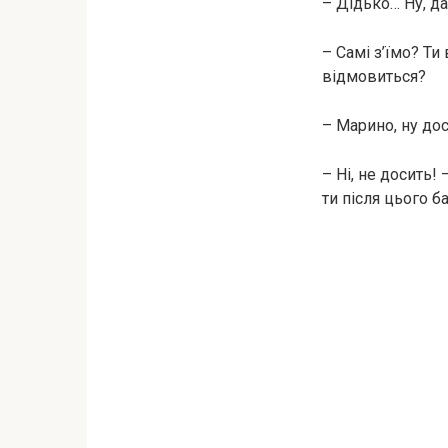
– Дідько… Ну, да
– Самі з’їмо? Ти
відмовиться?
– Марино, ну до
– Ні, не досить!
ти після цього б