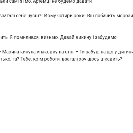
вай самі з’їмо, Артемці не будемо давати.
 взагалі себе чуєш?! Йому чотири роки! Він побачить морози
сить. Я помилився, визнаю. Давай викину і забудемо.
 – Марина кинула упаковку на стіл. – Ти забув, на що у дитин
атько, га? Тебе, крім роботи, взагалі хоч щось цікавить?