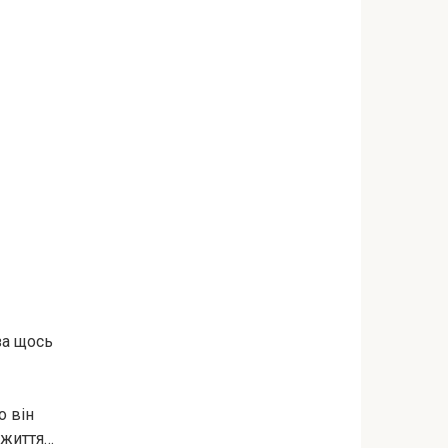
за щось
о він
 життя…