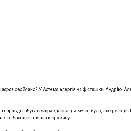
 зараз серйозно? У Артема алергія на фісташки, Андрію. Але
Він справді забув, і виправдання цьому не було, але реакці
-яке бажання визнати провину.