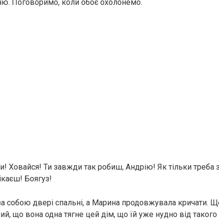
ьню. Поговоримо, коли обоє охолонемо.
ди! Ховайся! Ти завжди так робиш, Андрію! Як тільки треба 
тікаєш! Боягуз!
за собою двері спальні, а Марина продовжувала кричати. Щ
й, що вона одна тягне цей дім, що їй уже нудно від такого