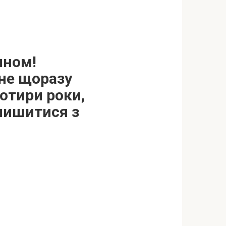
ином!
ене щоразу
Чотири роки,
алишитися з