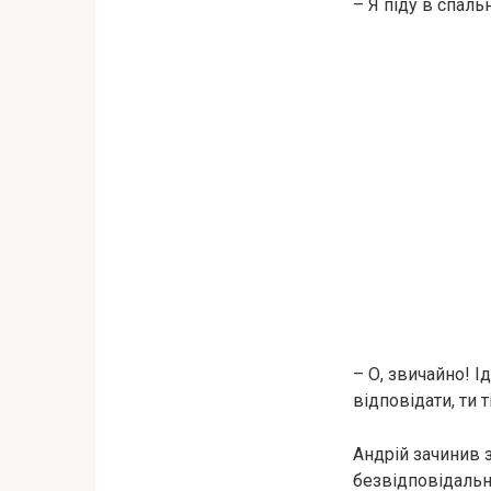
– Я піду в спал
– О, звичайно! І
відповідати, ти 
Андрій зачинив 
безвідповідальни