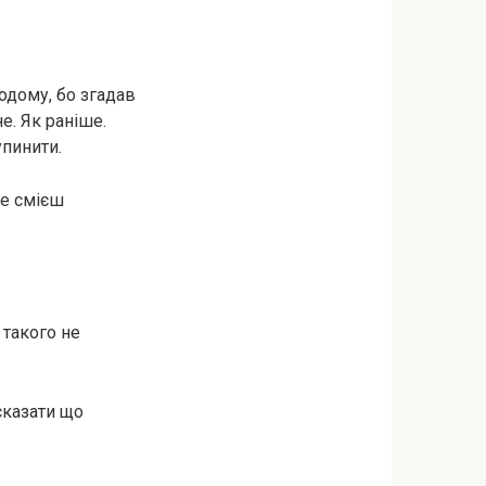
додому, бо згадав
е. Як раніше.
упинити.
ще смієш
 такого не
 сказати що