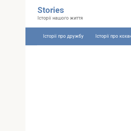
Перейти
Stories
до
вмісту
Історії нашого життя
Історії про дружбу
Історії про коха