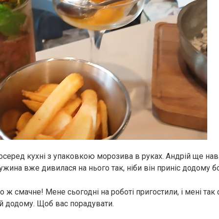
осеред кухні з упаковкою морозива в руках. Андрій ще наві
ружина вже дивилася на нього так, ніби він приніс додому бо
о ж смачне! Мене сьогодні на роботі пригостили, і мені так
й додому. Щоб вас порадувати.