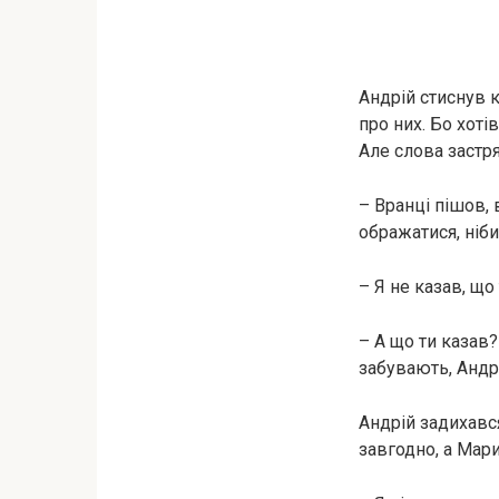
Андрій стиснув к
про них. Бо хоті
Але слова застря
– Вранці пішов, 
ображатися, ніби
– Я не казав, що
– А що ти казав
забувають, Андр
Андрій задихався
завгодно, а Мари