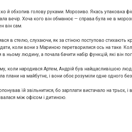
іжко й обхопив голову руками. Морозиво. Якась упаковка ф
ала вечір. Хоча кого він обманює — справа була не в мороз
н він сам.
пився в стелю, слухаючи, як за стіною поступово стихають 
дати, коли вони з Мариною перетворилися ось на таке. Ко
 в ньому людину, а почала бачити набір функцій, які він по
му, коли народився Артем, Андрій був найщасливішою лю
ла плани на майбутнє, і вони обоє розуміли одне одного без
опонував їй звільнитися, бо зарплати вистачало на трьох, і в
валася між офісом і дитиною.