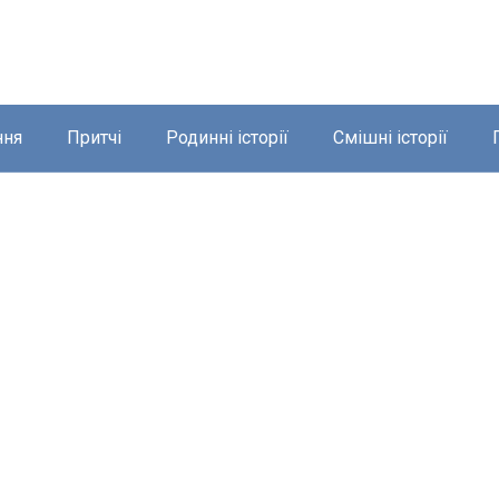
ння
Притчі
Родинні історії
Смішні історії