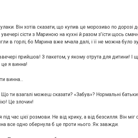
улаки. Він хотів сказати, що купив це морозиво по дорозі 
в увечері сісти з Мариною на кухні й разом з’їсти щось смачн
гли в горлі, бо Марина вже мчала далі, і її не можна було з
ввечері прийшов! З пакетом, у якому отрута для дитини! І 
 це я винна!
 ти винна…
? Що ти взагалі можеш сказати? «Забув»? Нормальні батьки
ію! Це злочин!
 під час цієї розмови. Не від крику, а від безсилля. Він міг
на все одно обернула б це проти нього. Як завжди.