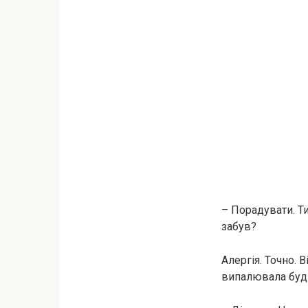
– Порадувати. Ти
забув?
Алергія. Точно. 
випалювала будь