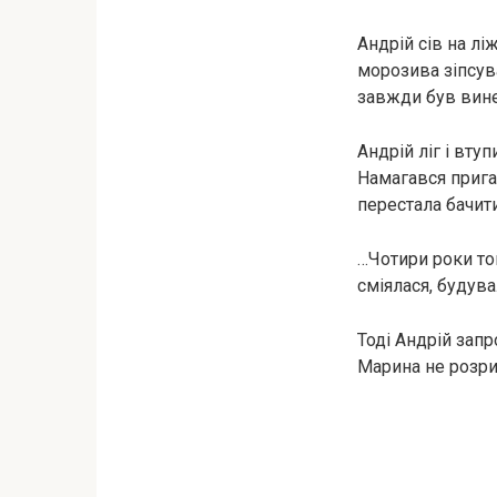
Андрій сів на л
морозива зіпсув
завжди був вине
Андрій ліг і вту
Намагався прига
перестала бачити
…Чотири роки то
сміялася, будува
Тоді Андрій запр
Марина не розри