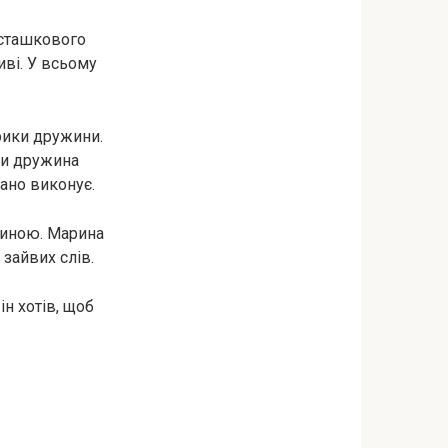
істашкового
иві. У всьому
крики дружини.
ли дружина
гано виконує.
диною. Марина
 зайвих слів.
ін хотів, щоб