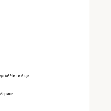
ргія! Чи ти й це
я Марини