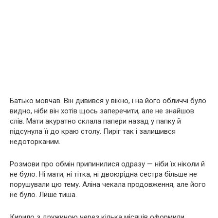
Батько мовчав. Він дивився у вікно, і на його обличчі було
видно, ніби він хотів щось заперечити, але не знайшов
слів. Мати акуратно склала папери назад у папку й
підсунула її до краю столу. Пиріг так і залишився
недоторканим.
Розмови про обмін припинилися одразу — ніби їх ніколи й
не було. Ні мати, ні тітка, ні двоюрідна сестра більше не
порушували цю тему. Аліна чекала продовження, але його
не було. Лише тиша.
Кирило з дружиною через кілька місяців оформили