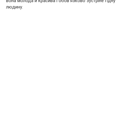
вона молода й красива і обов’язково зустріне гідну
людину.