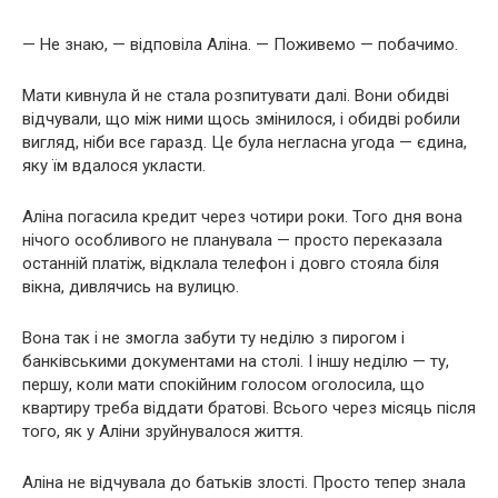
— Не знаю, — відповіла Аліна. — Поживемо — побачимо.
Мати кивнула й не стала розпитувати далі. Вони обидві
відчували, що між ними щось змінилося, і обидві робили
вигляд, ніби все гаразд. Це була негласна угода — єдина,
яку їм вдалося укласти.
Аліна погасила кредит через чотири роки. Того дня вона
нічого особливого не планувала — просто переказала
останній платіж, відклала телефон і довго стояла біля
вікна, дивлячись на вулицю.
Вона так і не змогла забути ту неділю з пирогом і
банківськими документами на столі. І іншу неділю — ту,
першу, коли мати спокійним голосом оголосила, що
квартиру треба віддати братові. Всього через місяць після
того, як у Аліни зруйнувалося життя.
Аліна не відчувала до батьків злості. Просто тепер знала