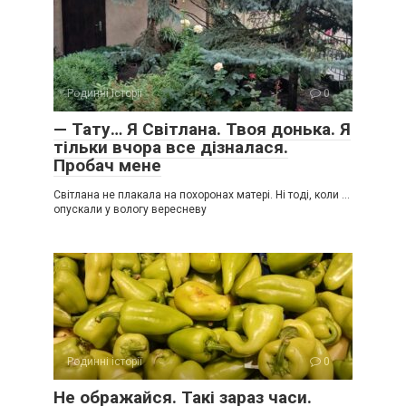
Родинні історії
0
— Тату… Я Світлана. Твоя донька. Я
тільки вчора все дізналася.
Пробач мене
Світлана не плакала на похоронах матері. Ні тоді, коли …
опускали у вологу вересневу
Родинні історії
0
Не ображайся. Такі зараз часи.