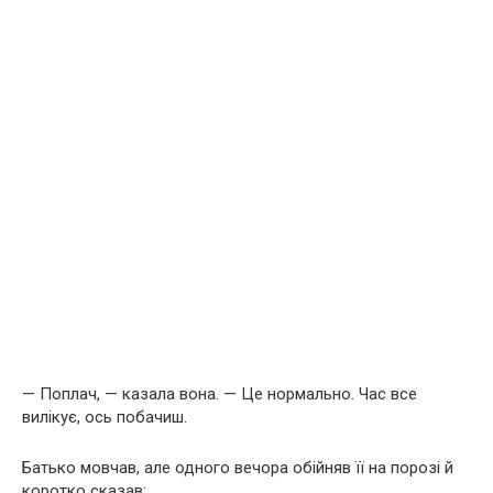
— Поплач, — казала вона. — Це нормально. Час все
вилікує, ось побачиш.
Батько мовчав, але одного вечора обійняв її на порозі й
коротко сказав: