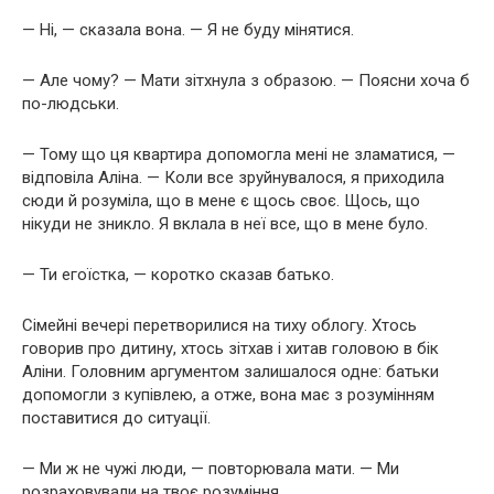
— Ні, — сказала вона. — Я не буду мінятися.
— Але чому? — Мати зітхнула з образою. — Поясни хоча б
по-людськи.
— Тому що ця квартира допомогла мені не зламатися, —
відповіла Аліна. — Коли все зруйнувалося, я приходила
сюди й розуміла, що в мене є щось своє. Щось, що
нікуди не зникло. Я вклала в неї все, що в мене було.
— Ти егоїстка, — коротко сказав батько.
Сімейні вечері перетворилися на тиху облогу. Хтось
говорив про дитину, хтось зітхав і хитав головою в бік
Аліни. Головним аргументом залишалося одне: батьки
допомогли з купівлею, а отже, вона має з розумінням
поставитися до ситуації.
— Ми ж не чужі люди, — повторювала мати. — Ми
розраховували на твоє розуміння.