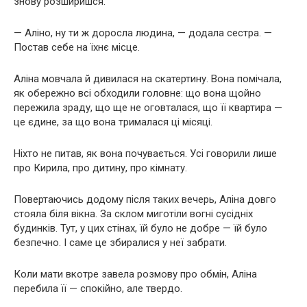
знову розширишся.
— Аліно, ну ти ж доросла людина, — додала сестра. —
Постав себе на їхнє місце.
Аліна мовчала й дивилася на скатертину. Вона помічала,
як обережно всі обходили головне: що вона щойно
пережила зраду, що ще не оговталася, що її квартира —
це єдине, за що вона трималася ці місяці.
Ніхто не питав, як вона почувається. Усі говорили лише
про Кирила, про дитину, про кімнату.
Повертаючись додому після таких вечерь, Аліна довго
стояла біля вікна. За склом миготіли вогні сусідніх
будинків. Тут, у цих стінах, їй було не добре — їй було
безпечно. І саме це збиралися у неї забрати.
Коли мати вкотре завела розмову про обмін, Аліна
перебила її — спокійно, але твердо.