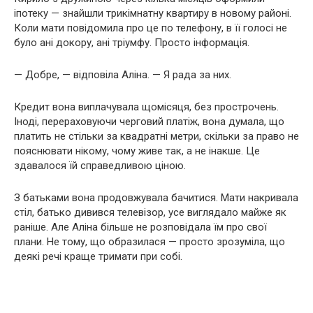
іпотеку — знайшли трикімнатну квартиру в новому районі.
Коли мати повідомила про це по телефону, в її голосі не
було ані докору, ані тріумфу. Просто інформація.
— Добре, — відповіла Аліна. — Я рада за них.
Кредит вона виплачувала щомісяця, без прострочень.
Іноді, перераховуючи черговий платіж, вона думала, що
платить не стільки за квадратні метри, скільки за право не
пояснювати нікому, чому живе так, а не інакше. Це
здавалося їй справедливою ціною.
З батьками вона продовжувала бачитися. Мати накривала
стіл, батько дивився телевізор, усе виглядало майже як
раніше. Але Аліна більше не розповідала їм про свої
плани. Не тому, що образилася — просто зрозуміла, що
деякі речі краще тримати при собі.