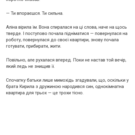
— Ти впораєшся. Ти сильна.
Аліна вірила їм. Вона спиралася на ці слова, наче на щось
тверде. І поступово почала підніматися — повернулася на
роботу, повернулася до своєї квартири, знову почала
готувати, прибирати, жити.
Повільно, але рухалася вперед. Поки не настав той вечір,
який ледь не знищив її.
Спочатку батьки лише мимохідь згадували, що, оскільки у
брата Кирила з дружиною народився син, однокімнатна
квартира для трьох — це трохи тісно.