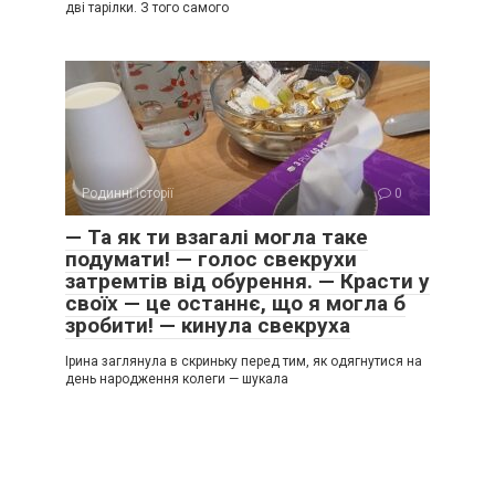
дві тарілки. З того самого
Родинні історії
0
— Та як ти взагалі могла таке
подумати! — голос свекрухи
затремтів від обурення. — Красти у
своїх — це останнє, що я могла б
зробити! — кинула свекруха
Ірина заглянула в скриньку перед тим, як одягнутися на
день народження колеги — шукала