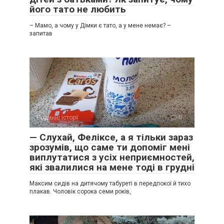
його тато не любить
– Мамо, а чому у Дімки є тато, а у мене немає? –
запитав
Родинні історії
0
— Слухай, Феліксе, а я тільки зараз
зрозумів, що саме ти допоміг мені
виплутатися з усіх неприємностей,
які звалилися на мене тоді в грудні
Максим сидів на дитячому табуреті в передпокої й тихо
плакав. Чоловік сорока семи років,