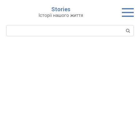
Перейти
Stories
до
Історії нашого життя
вмісту
Пошук: