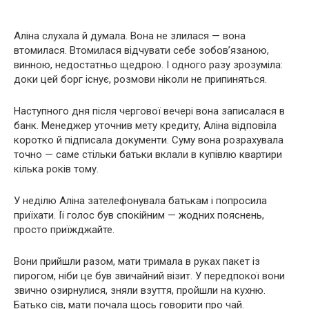
Аліна слухала й думала. Вона не злилася — вона
втомилася. Втомилася відчувати себе зобов’язаною,
винною, недостатньо щедрою. І одного разу зрозуміла:
доки цей борг існує, розмови ніколи не припиняться.
Наступного дня після чергової вечері вона записалася в
банк. Менеджер уточнив мету кредиту, Аліна відповіла
коротко й підписала документи. Суму вона розрахувала
точно — саме стільки батьки вклали в купівлю квартири
кілька років тому.
У неділю Аліна зателефонувала батькам і попросила
приїхати. Її голос був спокійним — жодних пояснень,
просто приїжджайте.
Вони прийшли разом, мати тримала в руках пакет із
пирогом, ніби це був звичайний візит. У передпокої вони
звично озирнулися, зняли взуття, пройшли на кухню.
Батько сів, мати почала щось говорити про чай.