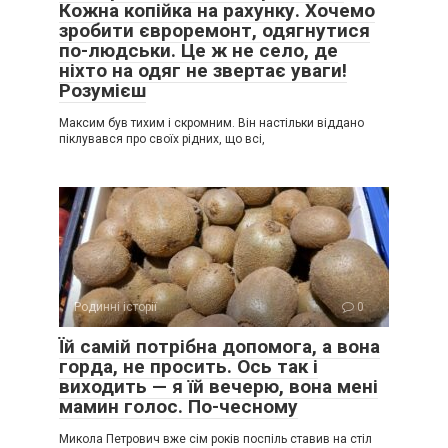
Кожна копійка на рахунку. Хочемо
зробити євроремонт, одягнутися
по-людськи. Це ж не село, де
ніхто на одяг не звертає уваги!
Розумієш
Максим був тихим і скромним. Він настільки віддано
піклувався про своїх рідних, що всі,
Родинні історії
0
Їй самій потрібна допомога, а вона
горда, не просить. Ось так і
виходить — я їй вечерю, вона мені
мамин голос. По-чесному
Микола Петрович вже сім років поспіль ставив на стіл