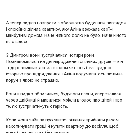
А тепер сиділа навпроти з абсолютно буденним виглядом
і спокійно ділила квартиру, яку Аліна вважала своїм
майбутнім домом. Наче ніякого болю не було. Наче нічого
не сталося.
З Дмитром вони зустрічалися чотири роки.
Познайомилися на дні народження спільних друзів — він
тоді розсмішив усіх за столом якоюсь безглуздою
історією про відрядження, і Аліна подумала: ось людина,
поруч з якою не страшно.
Вони швидко зблизилися, будували плани, сперечалися
через дрібниці й мирилися, мріяли вголос про дітей і про
те, як зустрічатимуть старість.
Коли мова зайшла про житло, рішення прийняли разом:
накопичувати гроші й купити квартиру до весілля, щоб
вона була чистою, без ризиків.