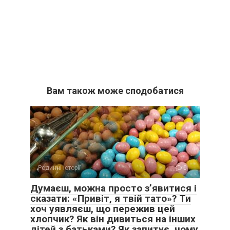
Вам також може сподобатися
Родинні історії
0
Думаєш, можна просто з’явитися і
сказати: «Привіт, я твій тато»? Ти
хоч уявляєш, що пережив цей
хлопчик? Як він дивиться на інших
дітей з батьками? Як запитує, чому