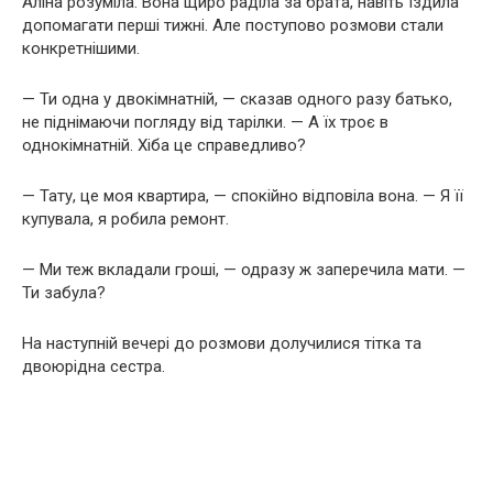
Аліна розуміла. Вона щиро раділа за брата, навіть їздила
допомагати перші тижні. Але поступово розмови стали
конкретнішими.
— Ти одна у двокімнатній, — сказав одного разу батько,
не піднімаючи погляду від тарілки. — А їх троє в
однокімнатній. Хіба це справедливо?
— Тату, це моя квартира, — спокійно відповіла вона. — Я її
купувала, я робила ремонт.
— Ми теж вкладали гроші, — одразу ж заперечила мати. —
Ти забула?
На наступній вечері до розмови долучилися тітка та
двоюрідна сестра.