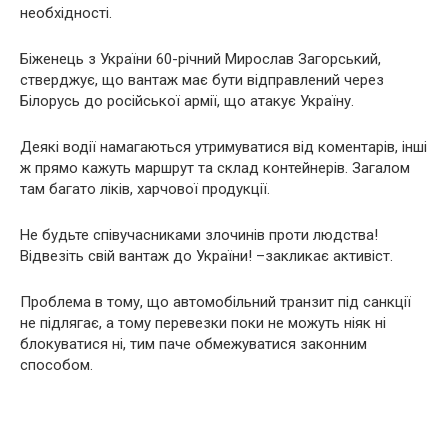
необхідності.
Біженець з України 60-річний Мирослав Загорський,
стверджує, що вантаж має бути відправлений через
Білорусь до російської армії, що атакує Україну.
Деякі водії намагаються утримуватися від коментарів, інші
ж прямо кажуть маршрут та склад контейнерів. Загалом
там багато ліків, харчової продукції.
Не будьте співучасниками злочинів проти людства!
Відвезіть свій вантаж до України! –закликає активіст.
Проблема в тому, що автомобільний транзит під санкції
не підлягає, а тому перевезки поки не можуть ніяк ні
блокуватися ні, тим паче обмежуватися законним
способом.