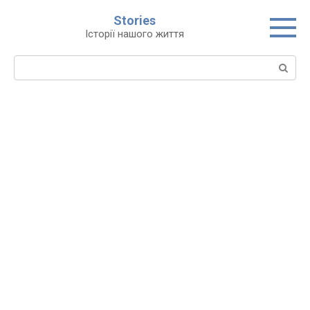
Перейти
Stories
до
Історії нашого життя
вмісту
Пошук: