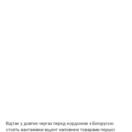
Відтак у довгих чергах перед кордоном з Білоруссю
стоять вантажівки вщент наповнені товарами першої