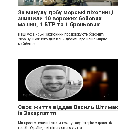
Україна понад усе
0
За минулу добу морські піхотинці
знищили 10 ворожих бойових
машин, 1 БТР та 1 броньовик
Наші українські захисники продовжують боронити
Україну. Кожного дня вони дбають про наше мирне
майбутнє.
Україна понад усе
0
Своє життя віддав Василь Штимак
із Закарпаття
Ми просто повинні знати кожну таку історію справжніх
героїв України, які ціною свого життя