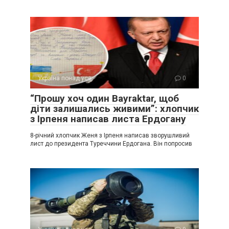
Україна понад усе
0
“Прошу хоч один Bayraktar, щоб
діти залишались живими”: хлопчик
з Ірпеня написав листа Ердогану
8-річний хлопчик Женя з Ірпеня написав зворушливий
лист до президента Туреччини Ердогана. Він попросив